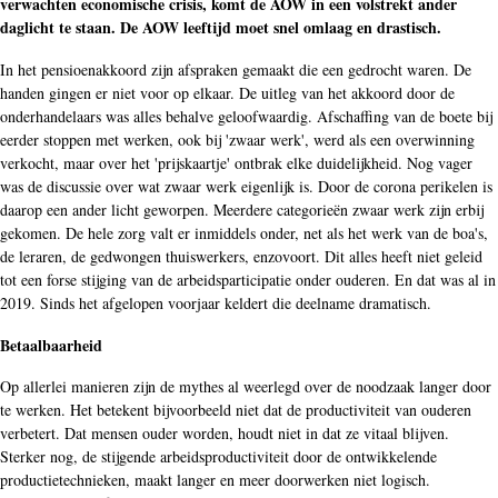
verwachten economische crisis, komt de AOW in een volstrekt ander
daglicht te staan. De AOW leeftijd moet snel omlaag en drastisch.
In het pensioenakkoord zijn afspraken gemaakt die een gedrocht waren. De
handen gingen er niet voor op elkaar. De uitleg van het akkoord door de
onderhandelaars was alles behalve geloofwaardig. Afschaffing van de boete bij
eerder stoppen met werken, ook bij 'zwaar werk', werd als een overwinning
verkocht, maar over het 'prijskaartje' ontbrak elke duidelijkheid. Nog vager
was de discussie over wat zwaar werk eigenlijk is. Door de corona perikelen is
daarop een ander licht geworpen. Meerdere categorieën zwaar werk zijn erbij
gekomen. De hele zorg valt er inmiddels onder, net als het werk van de boa's,
de leraren, de gedwongen thuiswerkers, enzovoort. Dit alles heeft niet geleid
tot een forse stijging van de arbeidsparticipatie onder ouderen. En dat was al in
2019. Sinds het afgelopen voorjaar keldert die deelname dramatisch.
Betaalbaarheid
Op allerlei manieren zijn de mythes al weerlegd over de noodzaak langer door
te werken. Het betekent bijvoorbeeld niet dat de productiviteit van ouderen
verbetert. Dat mensen ouder worden, houdt niet in dat ze vitaal blijven.
Sterker nog, de stijgende arbeidsproductiviteit door de ontwikkelende
productietechnieken, maakt langer en meer doorwerken niet logisch.