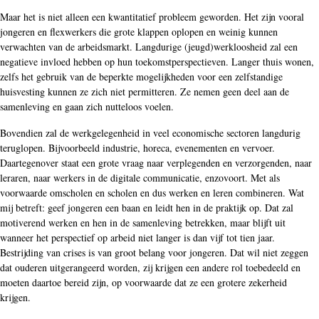
Maar het is niet alleen een kwantitatief probleem geworden. Het zijn vooral
jongeren en flexwerkers die grote klappen oplopen en weinig kunnen
verwachten van de arbeidsmarkt. Langdurige (jeugd)werkloosheid zal een
negatieve invloed hebben op hun toekomstperspectieven. Langer thuis wonen,
zelfs het gebruik van de beperkte mogelijkheden voor een zelfstandige
huisvesting kunnen ze zich niet permitteren. Ze nemen geen deel aan de
samenleving en gaan zich nutteloos voelen.
Bovendien zal de werkgelegenheid in veel economische sectoren langdurig
teruglopen. Bijvoorbeeld industrie, horeca, evenementen en vervoer.
Daartegenover staat een grote vraag naar verplegenden en verzorgenden, naar
leraren, naar werkers in de digitale communicatie, enzovoort. Met als
voorwaarde omscholen en scholen en dus werken en leren combineren. Wat
mij betreft: geef jongeren een baan en leidt hen in de praktijk op. Dat zal
motiverend werken en hen in de samenleving betrekken, maar blijft uit
wanneer het perspectief op arbeid niet langer is dan vijf tot tien jaar.
Bestrijding van crises is van groot belang voor jongeren. Dat wil niet zeggen
dat ouderen uitgerangeerd worden, zij krijgen een andere rol toebedeeld en
moeten daartoe bereid zijn, op voorwaarde dat ze een grotere zekerheid
krijgen.