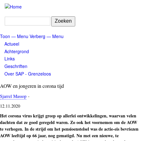
Overslaan
en
naar
Zoeken
de
inhoud
Toon — Menu
Verberg — Menu
gaan
Menu
Actueel
Achtergrond
Links
Geschriften
Over SAP - Grenzeloos
AOW en jongeren in corona tijd
Sjarrel Massop
-
12.11.2020
Het corona virus krijgt greep op allerlei ontwikkelingen, waarvan velen
dachten dat ze goed geregeld waren. Zo ook het voornemen om de AOW
te verhogen. In de strijd om het pensioenstelsel was de actie-eis bevriezen
AOW leeftijd op 66 jaar, nog gematigd. Nu met een nieuwe, te