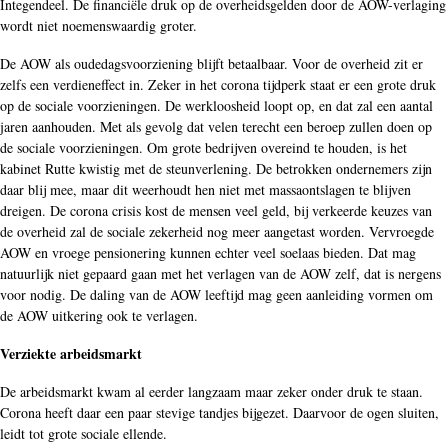
Integendeel. De financiële druk op de overheidsgelden door de AOW-verlaging
wordt niet noemenswaardig groter.
De AOW als oudedagsvoorziening blijft betaalbaar. Voor de overheid zit er
zelfs een verdieneffect in. Zeker in het corona tijdperk staat er een grote druk
op de sociale voorzieningen. De werkloosheid loopt op, en dat zal een aantal
jaren aanhouden. Met als gevolg dat velen terecht een beroep zullen doen op
de sociale voorzieningen. Om grote bedrijven overeind te houden, is het
kabinet Rutte kwistig met de steunverlening. De betrokken ondernemers zijn
daar blij mee, maar dit weerhoudt hen niet met massaontslagen te blijven
dreigen. De corona crisis kost de mensen veel geld, bij verkeerde keuzes van
de overheid zal de sociale zekerheid nog meer aangetast worden. Vervroegde
AOW en vroege pensionering kunnen echter veel soelaas bieden. Dat mag
natuurlijk niet gepaard gaan met het verlagen van de AOW zelf, dat is nergens
voor nodig. De daling van de AOW leeftijd mag geen aanleiding vormen om
de AOW uitkering ook te verlagen.
Verziekte arbeidsmarkt
De arbeidsmarkt kwam al eerder langzaam maar zeker onder druk te staan.
Corona heeft daar een paar stevige tandjes bijgezet. Daarvoor de ogen sluiten,
leidt tot grote sociale ellende.