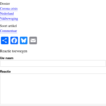
Dossier
Corona crisis
Nederland
Vakbeweging
Soort artikel
Commentaar
S
Fa
Bl
E
ha
ce
ue
m
Reactie toevoegen
re
bo
sk
ail
Uw naam
ok
y
Reactie