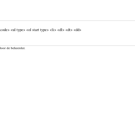
code> <ul type> <ol start type> <li> <dl> <dt> <dd>
door de beheerder.