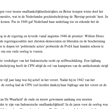
en voor tussen onafhankelijkheidsstrijders en Britse troepen wiens doel het
nesiërs, wat in de Nederlandse geschiedschrijving de 'Bersiap periode' heet. In
kosten. Pas in 1949 gaf Nederland haar nederlaag toe en erkende het de
g in de regering en leverde vanaf augustus 1948 de premier: Willem Drees.
de regeringscoalitie met christen-democraten en liberalen en de bescherming
te dopen tot 'politionele acties' probeerde de PvdA haar handen schoon te
 om een vuile oorlog te voeren.
e verdediger van het Indonesische recht op zelfbeschikking. Een tijdlang
dschrijving heeft de CPN altijd de rol van kampioen van de antikoloniale strijd
vijf jaar lang was hij actief in het verzet. Nadat hij in 1942 van het
 de oorlog had de CPN veel krediet dankzij haar bijdrage aan het verzet en de
en van De Waarheid' de oude en nieuw gewonnen aanhang zou moeten
er te zijn van Indonesische onafhankelijkheid! In de jaren voor de oorlog was