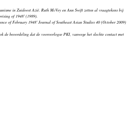
unisme in Zuidoost Azië. Ruth McVey en Ann Swift zetten al vraagtekens bij
rising of 1948'
(1989).
ence of February 1948' J
ournal of Southeast Asian Studies
40 (October 2009)
ook de beoordeling dat de vooroorlogse PKI, vanwege het slechte contact met