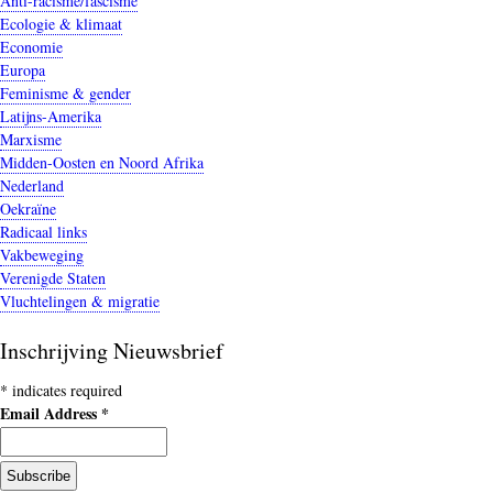
Anti-racisme/fascisme
Ecologie & klimaat
Economie
Europa
Feminisme & gender
Latijns-Amerika
Marxisme
Midden-Oosten en Noord Afrika
Nederland
Oekraïne
Radicaal links
Vakbeweging
Verenigde Staten
Vluchtelingen & migratie
Inschrijving Nieuwsbrief
*
indicates required
Email Address
*