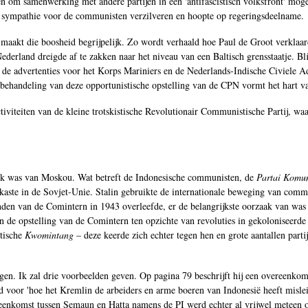
n om samenwerking met andere partijen in een 'antifascistisch volksfront' mog
we sympathie voor de communisten verzilveren en hoopte op regeringsdeelname.
maakt die boosheid begrijpelijk. Zo wordt verhaald hoe Paul de Groot verklaard
Nederland dreigde af te zakken naar het niveau van een Baltisch grensstaatje. B
ok de advertenties voor het Korps Mariniers en de Nederlands-Indische Civiele 
 behandeling van deze opportunistische opstelling van de CPN vormt het hart v
tiviteiten van de kleine trotskistische Revolutionair Communistische Partij, wa
gstuk was van Moskou. Wat betreft de Indonesische communisten, de
Partai Komun
 kaste in de Sovjet-Unie. Stalin gebruikte de internationale beweging van comm
den van de Comintern in 1943 overleefde, er de belangrijkste oorzaak van was d
n de opstelling van de Comintern ten opzichte van revoluties in gekoloniseerde
stische
Kwomintang
– deze keerde zich echter tegen hen en grote aantallen parti
uigen. Ik zal drie voorbeelden geven. Op pagina 79 beschrijft hij een overeenkom
d voor 'hoe het Kremlin de arbeiders en arme boeren van Indonesië heeft mislei
ereenkomst tussen Semaun en Hatta namens de PI werd echter al vrijwel meteen 