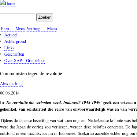
Overslaan
en
Zoeken
naar
de
Toon — Menu
Verberg — Menu
inhoud
Menu
Actueel
gaan
Achtergrond
Links
Geschriften
Over SAP - Grenzeloos
Communisten tegen de revolutie
Alex de Jong
-
06.06.2014
In
geeft een veteraan
'De revolutie die verboden werd. Indonesië 1945-1949'
gekonkel, van solidariteit die verre van onvoorwaardelijk was en van verr
Tijdens de Japanse bezetting van wat toen nog een Nederlandse kolonie was be
werd dat Japan de oorlog zou verliezen, werden deze beloftes concreter. De 
ontstond er een machtsvacuüm in Indonesië. Soekarno aarzelde echter nog om de