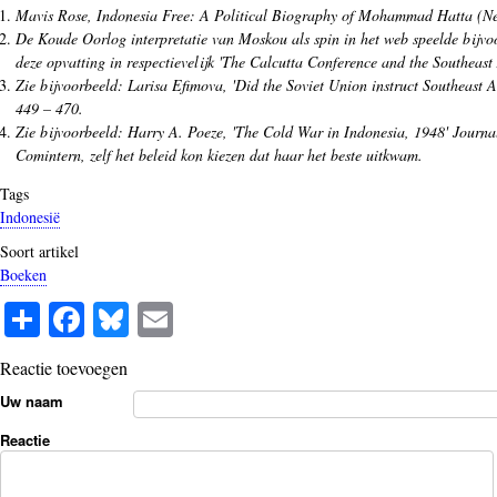
Mavis Rose,
Indonesia Free: A Political Biography of Mohammad Hatta
(Ne
De Koude Oorlog interpretatie van Moskou als spin in het web speelde bijvo
deze opvatting in respectievelijk '
The Calcutta Conference and the Southeast 
Zie bijvoorbeeld: Larisa Efimova, 'Did the Soviet Union instruct Southeast
449 – 470.
Zie bijvoorbeeld: Harry A. Poeze, 'The Cold War in Indonesia, 1948'
Journa
Comintern, zelf het beleid kon kiezen dat haar het beste uitkwam.
Tags
Indonesië
Soort artikel
Boeken
S
Fa
Bl
E
ha
ce
ue
m
Reactie toevoegen
re
bo
sk
ail
Uw naam
ok
y
Reactie