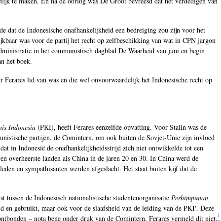
elijk te maken. En na de oorlog was De Groot bevreesd dat het verdedigen van
e dat de Indonesische onafhankelijkheid een bedreiging zou zijn voor het
lijkbaar was voor de partij het recht op zelfbeschikking van wat in CPN jargon
Administratie in het communistisch dagblad De Waarheid van juni en begin
an het boek.
ar Ferares lid van was en die wel onvoorwaardelijk het Indonesische recht op
is Indonesia
(PKI), heeft Ferares eenzelfde opvatting. Voor Stalin was de
unistische partijen, de Comintern, om ook buiten de Sovjet-Unie zijn invloed
at in Indonesië de onafhankelijkheidsstrijd zich niet ontwikkelde tot een
 en overheerste landen als China in de jaren 20 en 30. In China werd de
jleden en sympathisanten werden afgeslacht. Het staat buiten kijf dat de
st tussen de Indonesisch nationalistische studentenorganisatie
Perhimpunan
d en gebruikt, maar ook voor de slaafsheid van de leiding van de PKI'. Deze
1
ontbonden – nota bene onder druk van de Comintern. Ferares vermeld dit niet.