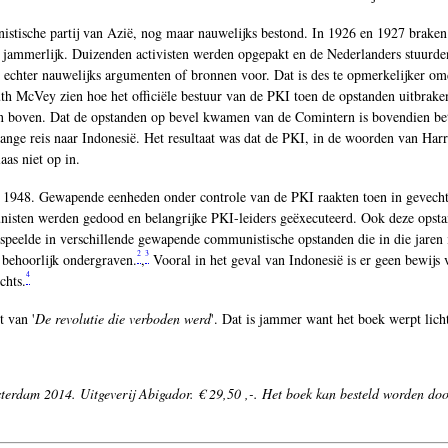
tische partij van Azië, nog maar nauwelijks bestond. In 1926 en 1927 braken 
den jammerlijk. Duizenden activisten werden opgepakt en de Nederlanders stuu
r echter nauwelijks argumenten of bronnen voor. Dat is des te opmerkelijker om
th McVey zien hoe het officiële bestuur van de PKI toen de opstanden uitbraken
 van boven. Dat de opstanden op bevel kwamen van de Comintern is bovendien b
lange reis naar Indonesië. Het resultaat was dat de PKI, in de woorden van Har
aas niet op in.
n 1948. Gewapende eenheden onder controle van de PKI raakten toen in gevecht
isten werden gedood en belangrijke PKI-leiders geëxecuteerd. Ook deze opstan
speelde in verschillende gewapende communistische opstanden die in die jaren 
2
3
 behoorlijk ondergraven.
,
Vooral in het geval van Indonesië is er geen bewijs 
4
chts.
 van '
De revolutie die verboden werd
'. Dat is jammer want het boek werpt lic
terdam 2014. Uitgeverij Abigador. € 29,50 ,-.
Het boek kan besteld worden doo