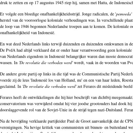
druk te zetten en op 17 augustus 1945 riep hij, samen met Hatta, de Indonesisch
Er volgde een bloedige onafhankelijkheidsstrijd. Jonge radicalen, de '
pemoeda'
herstel van de vooroorlogse koloniale verhoudingen was. In verschillende plaat
de loop van 1946 begonnen Nederlandse troepen aan te komen. De koloniale oor
onafhankelijkheid van Indonesië.
En wat deed Nederlands links terwijl duizenden en duizenden omkwamen in de s
De PvdA had altijd verklaard dat er onder haar verantwoording geen koloniale 
van Nederlands eigendom in Indonesië belangrijker waren dan mooie democratis
wassen. In
'De revolutie die verboden werd'
wordt, vaak in de woorden van PvdA
De andere grote partij op links in die tijd was de Communistische Partij Nede
voerde zij de leus 'Indonesië los van Holland, nu' en een van haar leden, Roes
geclaimd. In
'De revolutie die verboden werd'
zet Ferares dit misleidende beeld
Ferares heeft de ontwikkelingen die hij hier beschrijft van dichtbij meegemaakt
conservatorium was verwijderd omdat hij vier joodse grootouders had dook hij o
doorslaggevende rol van de Sovjet-Unie in de strijd tegen nazi-Duitsland. Ferar
Na de bevrijding verklaarde partijleider Paul de Groot aanvankelijk dat de 
verenigingen. Na hevige kritiek van communisten uit binnen- en buitenland wer