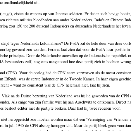
e onafhankelijkheid uit.
(jeugd), eisten de wapens op van Japanse soldaten. Er deden zich hevige botsing
sen richtten milities bloedbaden aan onder Nederlanders, Indo's en Chinese Indo
log zou 150 tot 200 duizend Indonesiërs en duizenden Nederlanders het leven 
trijd tegen Nederlands kolonialisme? De PvdA zat de hele duur van deze oorlo
oorlog gevoerd zou worden. Ferares laat zien dat voor de PvdA haar positie in 
che principes. Door de Nederlandse aanvallen op de Indonesische republiek om 
-bestuurders zelf, nog eens aangetoond hoe deze partij zich in bochten wrong
rland (CPN). Voor de oorlog had de CPN naam verworven als de meest consistent
tam Effendi, was de eerste Indonesiër in de Tweede Kamer. In haar eigen geschie
 recht – want zo consistent was de CPN helemaal niet, laat hij zien.
. Vlak na de Duitse bezetting van Nederland was hij lid geworden van de CPN en 
nder. Als enige van zijn familie wist hij aan Auschwitz te ontkomen. Direct na
es besloot echter met de partij te breken. Daar had hij twee redenen voor.
CPN niet heropgericht zou moeten worden maar dat een 'Vereniging van Vriend
d in juli 1945 de CPN alsnog heropgericht. Maar de partij bleek geen voorstand