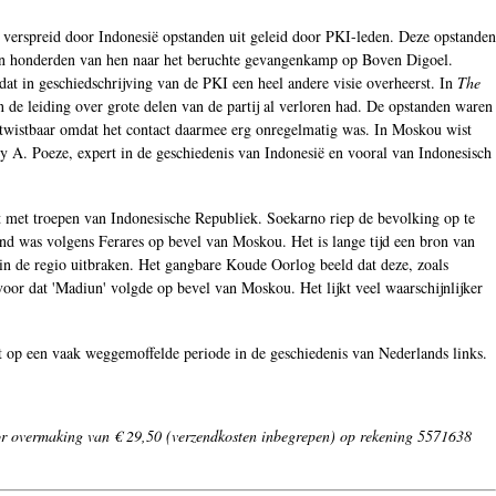
verspreid door Indonesië opstanden uit geleid door PKI-leden. Deze opstanden
rden honderden van hen naar het beruchte gevangenkamp op Boven Digoel.
dat in geschiedschrijving van de PKI een heel andere visie overheerst. In
The
 de leiding over grote delen van de partij al verloren had. De opstanden waren
etwistbaar omdat het contact daarmee erg onregelmatig was. In Moskou wist
ry A. Poeze, expert in de geschiedenis van Indonesië en vooral van Indonesisch
 met troepen van Indonesische Republiek. Soekarno riep de bevolking op te
d was volgens Ferares op bevel van Moskou. Het is lange tijd een bron van
in de regio uitbraken. Het gangbare Koude Oorlog beeld dat deze, zoals
voor dat 'Madiun' volgde op bevel van Moskou. Het lijkt veel waarschijnlijker
ht op een vaak weggemoffelde periode in de geschiedenis van Nederlands links.
r overmaking van € 29,50 (verzendkosten inbegrepen) op rekening 5571638