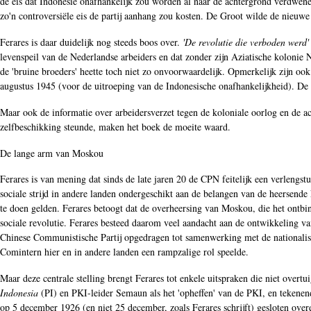
de eis dat Indonesië onafhankelijk zou worden al naar de achtergrond verdwene
zo'n controversiële eis de partij aanhang zou kosten. De Groot wilde de nieu
Ferares is daar duidelijk nog steeds boos over.
'De revolutie die verboden werd'
levenspeil van de Nederlandse arbeiders en dat zonder zijn Aziatische kolonie 
de 'bruine broeders' heette toch niet zo onvoorwaardelijk. Opmerkelijk zijn o
augustus 1945 (voor de uitroeping van de Indonesische onafhankelijkheid). De
Maar ook de informatie over arbeidersverzet tegen de koloniale oorlog en de ac
zelfbeschikking steunde, maken het boek de moeite waard.
De lange arm van Moskou
Ferares is van mening dat sinds de late jaren 20 de CPN feitelijk een verlen
sociale strijd in andere landen ondergeschikt aan de belangen van de heersende
te doen gelden. Ferares betoogt dat de overheersing van Moskou, die het ontbin
sociale revolutie. Ferares besteed daarom veel aandacht aan de ontwikkeling va
Chinese Communistische Partij opgedragen tot samenwerking met de nationali
Comintern hier en in andere landen een rampzalige rol speelde.
Maar deze centrale stelling brengt Ferares tot enkele uitspraken die niet overt
Indonesia
(PI) en PKI-leider Semaun als het 'opheffen' van de PKI, en tekenen
op 5 december 1926 (en niet 25 december, zoals Ferares schrijft) gesloten ov