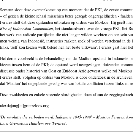
Semaun sloot deze overeenkomst op een moment dat de PKI, de eerste communis
– of gezien de kleine schaal misschien beter gezegd: ongeregeldheden - faal
Ferares stelt dat deze opstanden uitbraken op orders van Moskou. Hij geeft hie
Rise of Indonesian Communism
, het standaardwerk over de vroege PKI, liet Ru
het werk van radicale partijleden die niet langer wilden wachten op een sein
men weinig van Indonesië, instructies raakten zoek of werden vertekend in de 
links, 'zelf kon kiezen welk beleid hen het beste uitkwam'. Ferares gaat hier hel
Het derde voorbeeld is de behandeling van de 'Madiun-opstand' in Indonesië i
kiezen tussen hem of de PKI; de opstand werd neergeslagen, duizenden commun
discussie onder historici van Oost en Zuidoost Azië geweest welke rol Moskou 
Ferares stelt, volgden op orders van Moskou is door onderzoek in de archieven
dat 'Madiun' het ongeplande gevolg was van lokale conflicten tussen links en re
Deze zwakheden en enkele storende slordigheden doen af aan de zeggingskracht
alexdejong[at]grenzeloos.org
'De revolutie die verboden werd. Indonesië 1945-1949' – Maurice Ferares, Ams
t.n.v. Grenzeloos Haarlem ovv 'Ferares'.