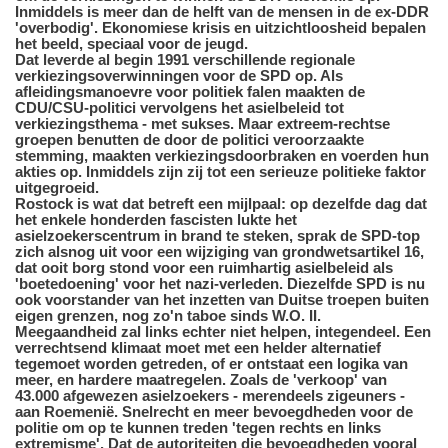
Inmiddels is meer dan de helft van de mensen in de ex-DDR
'overbodig'. Ekonomiese krisis en uitzichtloosheid bepalen
het beeld, speciaal voor de jeugd.
Dat leverde al begin 1991 verschillende regionale
verkiezingsoverwinningen voor de SPD op. Als
afleidingsmanoevre voor politiek falen maakten de
CDU/CSU-politici vervolgens het asielbeleid tot
verkiezingsthema - met sukses. Maar extreem-rechtse
groepen benutten de door de politici veroorzaakte
stemming, maakten verkiezingsdoorbraken en voerden hun
akties op. Inmiddels zijn zij tot een serieuze politieke faktor
uitgegroeid.
Rostock is wat dat betreft een mijlpaal: op dezelfde dag dat
het enkele honderden fascisten lukte het
asielzoekerscentrum in brand te steken, sprak de SPD-top
zich alsnog uit voor een wijziging van grondwetsartikel 16,
dat ooit borg stond voor een ruimhartig asielbeleid als
'boetedoening' voor het nazi-verleden. Diezelfde SPD is nu
ook voorstander van het inzetten van Duitse troepen buiten
eigen grenzen, nog zo'n taboe sinds W.O. II.
Meegaandheid zal links echter niet helpen, integendeel. Een
verrechtsend klimaat moet met een helder alternatief
tegemoet worden getreden, of er ontstaat een logika van
meer, en hardere maatregelen. Zoals de 'verkoop' van
43.000 afgewezen asielzoekers - merendeels zigeuners -
aan Roemenië. Snelrecht en meer bevoegdheden voor de
politie om op te kunnen treden 'tegen rechts en links
extremisme'. Dat de autoriteiten die bevoegdheden vooral