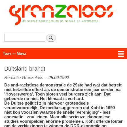
Overslaan
en
naar
de
inhoud
gaan
Zoeken
Toon — Menu
Menu
Actueel
Achtergrond
Links
Geschriften
Over SAP - Grenzeloos
Duitsland brandt
Redactie Grenzeloos
-
25.09.1992
De anti-racistiese demonstratie de 29ste had wat dat betreft
niet hetzelfde effekt als de demonstratie een jaar eerder, na
'Hoyerswerda'. Toen sloten veel burgers zich aan. Dat
gebeurde nu niet. Het klimaat is verhard.
De Duitse politici zijn hiervoor grotendeels
verantwoordelijk. De media suggereren dat Kohl in 1990
niet kon voorzien waartoe de snelle 'Vereniging' - lees
annexatie - zou leiden. Maar alle serieuze ekonomiese
studies voorspelden enorme problemen. Kohl offerde louter
om de verkiezingen te winnen de DDR-ekonomie op.