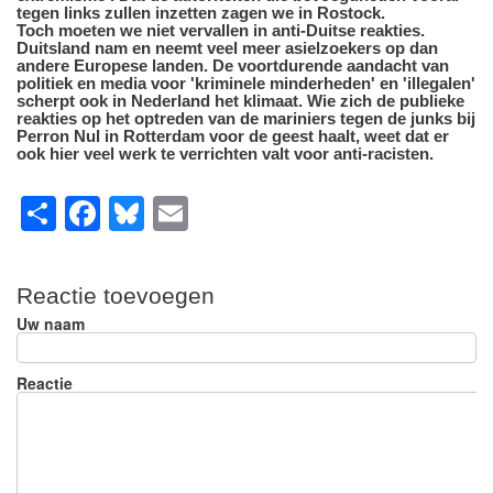
tegen links zullen inzetten zagen we in Rostock.
Toch moeten we niet vervallen in anti-Duitse reakties.
Duitsland nam en neemt veel meer asielzoekers op dan
andere Europese landen. De voortdurende aandacht van
politiek en media voor 'kriminele minderheden' en 'illegalen'
scherpt ook in Nederland het klimaat. Wie zich de publieke
reakties op het optreden van de mariniers tegen de junks bij
Perron Nul in Rotterdam voor de geest haalt, weet dat er
ook hier veel werk te verrichten valt voor anti-racisten.
S
F
Bl
E
h
a
u
m
ar
c
e
ail
Reactie toevoegen
e
e
sk
Uw naam
b
y
o
Reactie
o
k