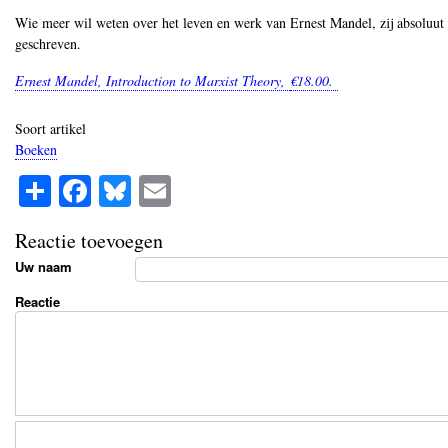
Wie meer wil weten over het leven en werk van Ernest Mandel, zij absoluut 
geschreven.
Ernest Mandel, Introduction to Marxist Theory,
€18.00.
Soort artikel
Boeken
S
Fa
Bl
E
ha
ce
ue
m
Reactie toevoegen
re
bo
sk
ail
Uw naam
ok
y
Reactie