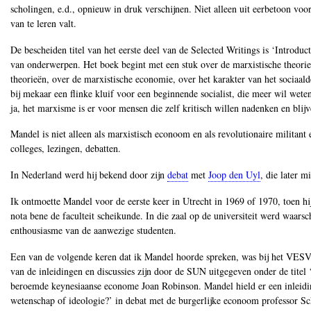
scholingen, e.d., opnieuw in druk verschijnen. Niet alleen uit eerbetoon voo
van te leren valt.
De bescheiden titel van het eerste deel van de Selected Writings is ‘Introdu
van onderwerpen. Het boek begint met een stuk over de marxistische theorie
theorieën, over de marxistische economie, over het karakter van het sociaald
bij mekaar een flinke kluif voor een beginnende socialist, die meer wil we
ja, het marxisme is er voor mensen die zelf kritisch willen nadenken en blij
Mandel is niet alleen als marxistisch econoom en als revolutionaire militant
colleges, lezingen, debatten.
In Nederland werd hij bekend door zijn
debat
met
Joop den Uyl
, die later m
Ik ontmoette Mandel voor de eerste keer in Utrecht in 1969 of 1970, toen hi
nota bene de faculteit scheikunde. In die zaal op de universiteit werd waarsc
enthousiasme van de aanwezige studenten.
Een van de volgende keren dat ik Mandel hoorde spreken, was bij het VESV
van de inleidingen en discussies zijn door de SUN uitgegeven onder de titel
beroemde keynesiaanse econome Joan Robinson. Mandel hield er een inleiding 
wetenschap of ideologie?’ in debat met de burgerlijke econoom professor Scho