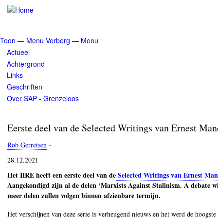
Overslaan
en
naar
de
Toon — Menu
Verberg — Menu
inhoud
Menu
Actueel
gaan
Achtergrond
Links
Geschriften
Over SAP - Grenzeloos
Eerste deel van de Selected Writings van Ernest Man
Rob Gerretsen
-
28.12.2021
Het IIRE heeft een eerste deel van de
Selected Writings van Ernest Man
Aangekondigd zijn al de delen ‘Marxists Against Stalinism. A debate wi
meer delen zullen volgen binnen afzienbare termijn.
Het verschijnen van deze serie is verheugend nieuws en het werd de hoogste t