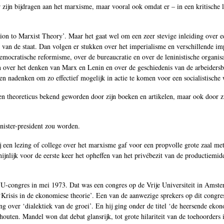
r zijn bijdragen aan het marxisme, maar vooral ook omdat er – in een kritische 
ction to Marxist Theory’. Maar het gaat wel om een zeer stevige inleiding over e
 van de staat. Dan volgen er stukken over het imperialisme en verschillende im
emocratische reformisme, over de bureaucratie en over de leninistische organisa
ten over het denken van Marx en Lenin en over de geschiedenis van de arbeider
ven nadenken om zo effectief mogelijk in actie te komen voor een socialistische 
 en theoreticus bekend geworden door zijn boeken en artikelen, maar ook door z
inister-president zou worden.
j een lezing of college over het marxisme gaf voor een propvolle grote zaal me
hijnlijk voor de eerste keer het opheffen van het privébezit van de productiemidd
U-congres in mei 1973. Dat was een congres op de Vrije Universiteit in Amste
 ‘Krisis in de ekonomiese theorie’. Een van de aanwezige sprekers op dit congre
over ‘dialektiek van de groei’. En hij ging onder de titel ‘de heersende ekon
uten. Mandel won dat debat glansrijk, tot grote hilariteit van de toehoorders i