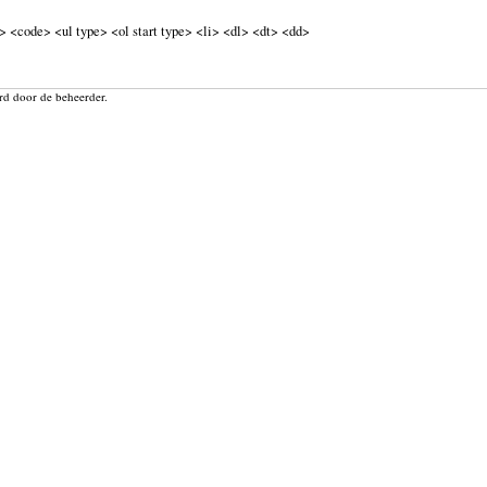
 <code> <ul type> <ol start type> <li> <dl> <dt> <dd>
rd door de beheerder.