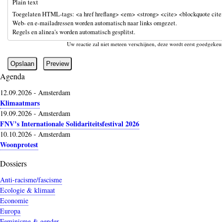
Plain text
Toegelaten HTML-tags: <a href hreflang> <em> <strong> <cite> <blockquote cite>
Web- en e-mailadressen worden automatisch naar links omgezet.
Regels en alinea's worden automatisch gesplitst.
Uw reactie zal niet meteen verschijnen, deze wordt eerst goedgekeu
Agenda
12.09.2026
-
Amsterdam
Klimaatmars
19.09.2026
-
Amsterdam
FNV’s Internationale Solidariteitsfestival 2026
10.10.2026
-
Amsterdam
Woonprotest
Dossiers
Anti-racisme/fascisme
Ecologie & klimaat
Economie
Europa
Feminisme & gender