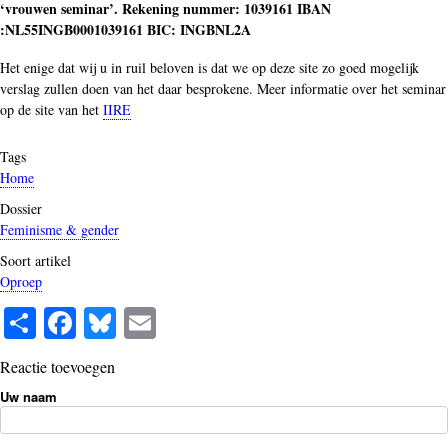
‘vrouwen seminar’. Rekening nummer: 1039161 IBAN
:NL55INGB0001039161 BIC: INGBNL2A
Het enige dat wij u in ruil beloven is dat we op deze site zo goed mogelijk
verslag zullen doen van het daar besprokene. Meer informatie over het seminar
op de site van het
IIRE
Tags
Home
Dossier
Feminisme & gender
Soort artikel
Oproep
S
Fa
Bl
E
ha
ce
ue
m
Reactie toevoegen
re
bo
sk
ail
Uw naam
ok
y