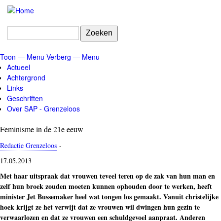
Overslaan
en
naar
Zoeken
de
inhoud
Toon — Menu
Verberg — Menu
gaan
Menu
Actueel
Achtergrond
Links
Geschriften
Over SAP - Grenzeloos
Feminisme in de 21e eeuw
Redactie Grenzeloos
-
17.05.2013
Met haar uitspraak dat vrouwen teveel teren op de zak van hun man en
zelf hun broek zouden moeten kunnen ophouden door te werken, heeft
minister Jet Bussemaker heel wat tongen los gemaakt. Vanuit christelijke
hoek krijgt ze het verwijt dat ze vrouwen wil dwingen hun gezin te
verwaarlozen en dat ze vrouwen een schuldgevoel aanpraat. Anderen