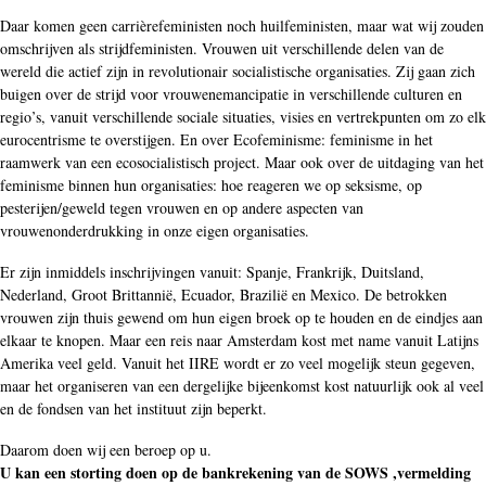
Daar komen geen carrièrefeministen noch huilfeministen, maar wat wij zouden
omschrijven als strijdfeministen. Vrouwen uit verschillende delen van de
wereld die actief zijn in revolutionair socialistische organisaties. Zij gaan zich
buigen over de strijd voor vrouwenemancipatie in verschillende culturen en
regio’s, vanuit verschillende sociale situaties, visies en vertrekpunten om zo elk
eurocentrisme te overstijgen. En over Ecofeminisme: feminisme in het
raamwerk van een ecosocialistisch project. Maar ook over de uitdaging van het
feminisme binnen hun organisaties: hoe reageren we op seksisme, op
pesterijen/geweld tegen vrouwen en op andere aspecten van
vrouwenonderdrukking in onze eigen organisaties.
Er zijn inmiddels inschrijvingen vanuit: Spanje, Frankrijk, Duitsland,
Nederland, Groot Brittannië, Ecuador, Brazilië en Mexico. De betrokken
vrouwen zijn thuis gewend om hun eigen broek op te houden en de eindjes aan
elkaar te knopen. Maar een reis naar Amsterdam kost met name vanuit Latijns
Amerika veel geld. Vanuit het IIRE wordt er zo veel mogelijk steun gegeven,
maar het organiseren van een dergelijke bijeenkomst kost natuurlijk ook al veel
en de fondsen van het instituut zijn beperkt.
Daarom doen wij een beroep op u.
U kan een storting doen op de bankrekening van de SOWS ,vermelding