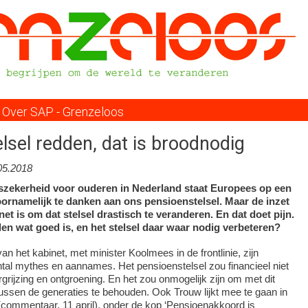
Overslaan
en
naar
de
inhoud
gaan
Over SAP - Grenzeloos
lsel redden, dat is broodnodig
05.2018
zekerheid voor ouderen in Nederland staat Europees op een
oornamelijk te danken aan ons pensioenstelsel. Maar de inzet
net is om dat stelsel drastisch te veranderen. En dat doet pijn.
n wat goed is, en het stelsel daar waar nodig verbeteren?
n het kabinet, met minister Koolmees in de frontlinie, zijn
tal mythes en aannames. Het pensioenstelsel zou financieel niet
grijzing en ontgroening. En het zou onmogelijk zijn om met dit
t tussen de generaties te behouden. Ook Trouw lijkt mee te gaan in
commentaar, 11 april), onder de kop ‘Pensioenakkoord is