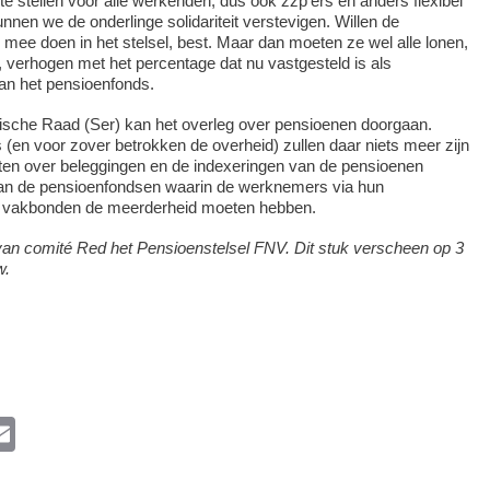
te stellen voor àlle werkenden, dus ook zzp’ers en anders flexibel
en we de onderlinge solidariteit verstevigen. Willen de
mee doen in het stelsel, best. Maar dan moeten ze wel alle lonen,
n, verhogen met het percentage dat nu vastgesteld is als
an het pensioenfonds.
ische Raad (Ser) kan het overleg over pensioenen doorgaan.
(en voor zover betrokken de overheid) zullen daar niets meer zijn
iten over beleggingen en de indexeringen van de pensioenen
an de pensioenfondsen waarin de werknemers via hun
 vakbonden de meerderheid moeten hebben.
 van comité Red het Pensioenstelsel FNV. Dit stuk verscheen op 3
w.
l
E
m