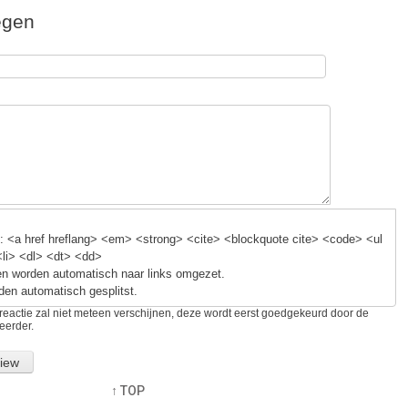
ail
egen
k
 <a href hreflang> <em> <strong> <cite> <blockquote cite> <code> <ul
<li> <dl> <dt> <dd>
n worden automatisch naar links omgezet.
den automatisch gesplitst.
reactie zal niet meteen verschijnen, deze wordt eerst goedgekeurd door de
eerder.
↑ TOP