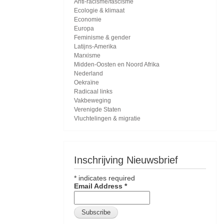
Anti-racisme/fascisme
Ecologie & klimaat
Economie
Europa
Feminisme & gender
Latijns-Amerika
Marxisme
Midden-Oosten en Noord Afrika
Nederland
Oekraïne
Radicaal links
Vakbeweging
Verenigde Staten
Vluchtelingen & migratie
Inschrijving Nieuwsbrief
*
indicates required
Email Address
*