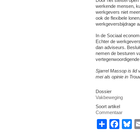
Door het stelsel open 
werkende mensen, kunn
werkgevers niet meer 
ook de flexibele lone
werkgeversbijdrage a
In de Sociaal econom
Echter de werkgevers 
dan adviseurs. Beslu
nemen de besturen v
vertegenwoordigende
Sjarrel Massop is lid
mei als opinie in Trou
Dossier
Vakbeweging
Soort artikel
Commentaar
S
F
B
h
a
u