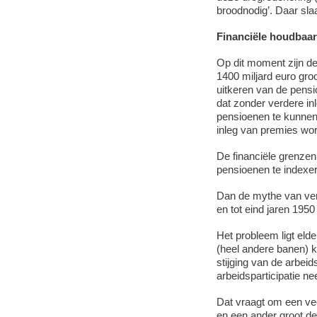
broodnodig’. Daar slaa
Financiële houdbaa
Op dit moment zijn d
1400 miljard euro gro
uitkeren van de pensi
dat zonder verdere in
pensioenen te kunnen 
inleg van premies wor
De financiële grenzen 
pensioenen te indexer
Dan de mythe van ver
en tot eind jaren 1950
Het probleem ligt eld
(heel andere banen) 
stijging van de arbeid
arbeidsparticipatie nee
Dat vraagt om een vee
en een ander groot de