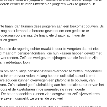
ren eerder te laten uittreden en jongeren werk te gunnen, in
hte baan, dan kunnen deze jongeren aan een toekomst bouwen. Bij
 nog nooit iemand te beroerd geweest om een gedeelte te
oudedagsvoorziening. De financiële draagkracht van de
t zo groter.
out die de regering echter maakt is door te vergeten dat het niet
d maar om pensioen‘fondsen’, die hun kassen hebben gevuld met
e werkenden. Zelfs de werkgeversbijdragen aan die fondsen zijn
dan niet-betaald loon.
en om het huidige pensioenstelsel overboord te zetten Integendeel,
ed inkomen voor velen, zolang het een collectief stelsel is met
 We zouden kunnen overwegen een plafond in te bouwen, van
uro. Zo’n plafond geeft uitdrukking aan het sociale karakter van het
voorziet de kwetsbaren in de samenleving in een goede
 De beter bedeelden kunnen zich desgewenst zelf bijverzekeren
erzekeringsmarkt, ze weten de weg wel.