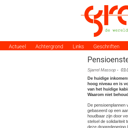
Actueel
Achtergrond
Links
Geschriften
Menu
Pensioenste
Sjarrel Massop
-
03.
De huidige inkomens
hoog niveau en is v
van het huidige kabi
Waarom niet behoude
De pensioenplannen va
gebaseerd op een aan
houdbaar zijn door ver
stelsel de solidaritei
deze drogredenering (