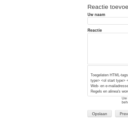
ar
c
e
Reactie toevo
e
e
s
Uw naam
b
y
o
Reactie
o
k
Toegelaten HTML-tags:
type> <ol start type> 
Web- en e-mailadresse
Regels en alinea's wor
Uw 
beh