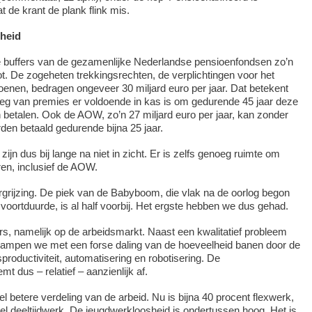
t de krant de plank flink mis.
rheid
e buffers van de gezamenlijke Nederlandse pensioenfondsen zo’n
ot. De zogeheten trekkingsrechten, de verplichtingen voor het
oenen, bedragen ongeveer 30 miljard euro per jaar. Dat betekent
leg van premies er voldoende in kas is om gedurende 45 jaar deze
betalen. Ook de AOW, zo’n 27 miljard euro per jaar, kan zonder
den betaald gedurende bijna 25 jaar.
zijn dus bij lange na niet in zicht. Er is zelfs genoeg ruimte om
en, inclusief de AOW.
grijzing. De piek van de Babyboom, die vlak na de oorlog begon
 voortduurde, is al half voorbij. Het ergste hebben we dus gehad.
ers, namelijk op de arbeidsmarkt. Naast een kwalitatief probleem
kampen we met een forse daling van de hoeveelheid banen door de
sproductiviteit, automatisering en robotisering. De
mt dus – relatief – aanzienlijk af.
l betere verdeling van de arbeid. Nu is bijna 40 procent flexwerk,
el deeltijdwerk. De jeugdwerkloosheid is ondertussen hoog. Het is