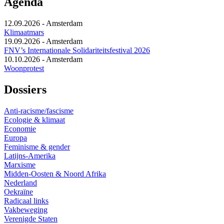
Agenda
12.09.2026
-
Amsterdam
Klimaatmars
19.09.2026
-
Amsterdam
FNV’s Internationale Solidariteitsfestival 2026
10.10.2026
-
Amsterdam
Woonprotest
Dossiers
Anti-racisme/fascisme
Ecologie & klimaat
Economie
Europa
Feminisme & gender
Latijns-Amerika
Marxisme
Midden-Oosten & Noord Afrika
Nederland
Oekraïne
Radicaal links
Vakbeweging
Verenigde Staten