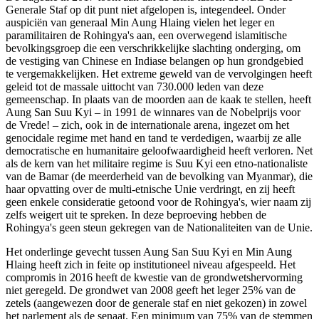
Generale Staf op dit punt niet afgelopen is, integendeel. Onder
auspiciën van generaal Min Aung Hlaing vielen het leger en
paramilitairen de Rohingya's aan, een overwegend islamitische
bevolkingsgroep die een verschrikkelijke slachting onderging, om
de vestiging van Chinese en Indiase belangen op hun grondgebied
te vergemakkelijken. Het extreme geweld van de vervolgingen heeft
geleid tot de massale uittocht van 730.000 leden van deze
gemeenschap. In plaats van de moorden aan de kaak te stellen, heeft
Aung San Suu Kyi – in 1991 de winnares van de Nobelprijs voor
de Vrede! – zich, ook in de internationale arena, ingezet om het
genocidale regime met hand en tand te verdedigen, waarbij ze alle
democratische en humanitaire geloofwaardigheid heeft verloren. Net
als de kern van het militaire regime is Suu Kyi een etno-nationaliste
van de Bamar (de meerderheid van de bevolking van Myanmar), die
haar opvatting over de multi-etnische Unie verdringt, en zij heeft
geen enkele consideratie getoond voor de Rohingya's, wier naam zij
zelfs weigert uit te spreken. In deze beproeving hebben de
Rohingya's geen steun gekregen van de Nationaliteiten van de Unie.
Het onderlinge gevecht tussen Aung San Suu Kyi en Min Aung
Hlaing heeft zich in feite op institutioneel niveau afgespeeld. Het
compromis in 2016 heeft de kwestie van de grondwetshervorming
niet geregeld. De grondwet van 2008 geeft het leger 25% van de
zetels (aangewezen door de generale staf en niet gekozen) in zowel
het parlement als de senaat. Een minimum van 75% van de stemmen