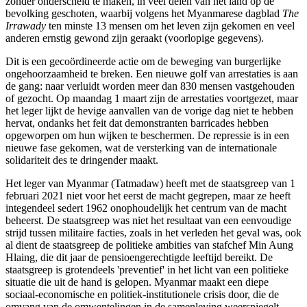
zonder onderscheid te maken, in veel delen van het land op de
bevolking geschoten, waarbij volgens het Myanmarese dagblad
The
Irrawady
ten minste 13 mensen om het leven zijn gekomen en veel
anderen ernstig gewond zijn geraakt (voorlopige gegevens).
Dit is een gecoördineerde actie om de beweging van burgerlijke
ongehoorzaamheid te breken. Een nieuwe golf van arrestaties is aan
de gang: naar verluidt worden meer dan 830 mensen vastgehouden
of gezocht. Op maandag 1 maart zijn de arrestaties voortgezet, maar
het leger lijkt de hevige aanvallen van de vorige dag niet te hebben
hervat, ondanks het feit dat demonstranten barricades hebben
opgeworpen om hun wijken te beschermen. De repressie is in een
nieuwe fase gekomen, wat de versterking van de internationale
solidariteit des te dringender maakt.
Het leger van Myanmar (Tatmadaw) heeft met de staatsgreep van 1
februari 2021 niet voor het eerst de macht gegrepen, maar ze heeft
integendeel sedert 1962 onophoudelijk het centrum van de macht
beheerst. De staatsgreep was niet het resultaat van een eenvoudige
strijd tussen militaire facties, zoals in het verleden het geval was, ook
al dient de staatsgreep de politieke ambities van stafchef Min Aung
Hlaing, die dit jaar de pensioengerechtigde leeftijd bereikt. De
staatsgreep is grotendeels 'preventief' in het licht van een politieke
situatie die uit de hand is gelopen. Myanmar maakt een diepe
sociaal-economische en politiek-institutionele crisis door, die de
omvang van de omwentelingen in de samenleving weerspiegelt,