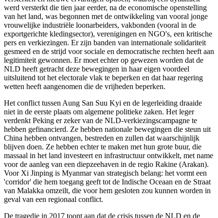
werd versterkt die tien jaar eerder, na de economische openstelling
van het land, was begonnen met de ontwikkeling van vooral jonge
vrouwelijke industriële loonarbeiders, vakbonden (vooral in de
exportgerichte kledingsector), verenigingen en NGO's, een kritische
pers en verkiezingen. Er zijn banden van internationale solidariteit
gesmeed en de strijd voor sociale en democratische rechten heeft aan
legitimiteit gewonnen. Er moet echter op gewezen worden dat de
NLD heeft getracht deze bewegingen in haar eigen voordeel
uitsluitend tot het electorale vlak te beperken en dat haar regering
wetten heeft aangenomen die de vrijheden beperken.
Het conflict tussen Aung San Suu Kyi en de legerleiding draaide
niet in de eerste plaats om algemene politieke zaken. Het leger
verdenkt Peking er zeker van de NLD-verkiezingscampagne te
hebben gefinancierd. Ze hebben nationale bewegingen die steun uit
China hebben ontvangen, bestreden en zullen dat waarschijnlijk
blijven doen. Ze hebben echter te maken met hun grote buur, die
massaal in het land investeert en infrastructuur ontwikkelt, met name
voor de aanleg van een diepzeehaven in de regio Rakine (Arakan).
Voor Xi Jinping is Myanmar van strategisch belang: het vormt een
'corridor' die hem toegang geeft tot de Indische Oceaan en de Straat
van Malakka omzeilt, die voor hem gesloten zou kunnen worden in
geval van een regionaal conflict.
De tragedie in 2017 toont aan dat de crisis tussen de NLD en de