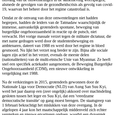
alsmede de gevolgen van de gezondheidscrisis als gevolg van covid-
19, waarvan het beheer door het regime catastrofaal is.
Omdat ze de omvang van deze omwentelingen niet hadden
begrepen, hadden de leiders van de Tatmadaw waarschijnlijk de
immense, aanvankelijk grotendeels spontane, beweging van
burgerlijke ongehoorzaamheid in reactie op de putsch, niet
verwacht. Het vorige massale verzet tegen de militaire dictatuur, die
met name gedragen werd door de studentenbeweging en
ambtenaren, dateert van 1988 en werd door het regime in bloed
gesmoord. Nu lijkt het verzet nog breder te zijn. Bijna alle sociale
lagen zijn actief in het verzet, evenals de meeste delen
(nationaliteiten) van de multi-etnische Unie van Myanmar. Ze heeft
snel een specifiek actiekader aangenomen, de Beweging Burgerlijke
Ongehoorzaamheid (CDM), een nieuwe ontwikkeling in
vergelijking met 1988.
Na de verkiezingen in 2015, grotendeels gewonnen door de
Nationale Liga voor Democratie (NLD) van Aung San Suu Kyi,
werd het jaar daarop een (zeer ongelijk) akkoord over machtsdeling
gesloten tussen het leger en Suu Kyi, dat een 'vreedzame
democratische transitie' op gang moest brengen. De staatsgreep van
1 februari bekrachtigt het mislukken van deze overgang. In de
afgelopen 4 jaar kon het maatschappelijk middenveld zich echter
versterken en nieuwe ervaringen opdoen, waarbij een dynamiek