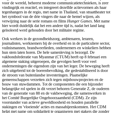
voor de wereld, beheerst moderne communicatietechnieken, is zeer
vindingrijk en reactief, en integreert dezelfde actievormen als haar
tegenhangers in de regio, met name in Thailand, van straattheater tot
het symbool van de drie vingers die naar de hemel wijzen, als
verwijzing naar de serie romans en films
Hunger Games
. Met name
hier wordt duidelijk dat het een andere tijd is, nadat het land lang
geïsoleerd werd gehouden door het militaire regime.
Ook werkers in de gezondheidszorg, ambtenaren, leraren,
journalisten, werknemers bij de overheid en in de particuliere sector,
vuilnismannen, brandweerlieden, ondernemers en winkeliers hebben
hun stem laten horen. De hele samenleving is bezorgd. De
vakbondsfederatie van Myanmar (CTUM) heeft op 8 februari een
algemene staking uitgeroepen, die gevolgen heeft voor veel
ondernemingen die eigendom zijn van het leger. De beweging heeft
zich uitgebreid tot de boerenbevolking, die gedestabiliseerd is door
de stroom van buitenlandse investeringen. Plaatselijke
gemeenschappen verzetten zich tegen mijnbouwprojecten en de
bouw van stuwdammen. Tot de componenten die een bijzonder
belangrijke rol spelen in dit verzet behoren Generatie Z, de ouderen
van de generatie van 88 en de vakbeweging, die samenwerken in
het Comité Burgerlijke Ongehoorzaamheid (CDM). Ze zijn
voorstander van actieve geweldloosheid en houden parallelle
stakingen en 'vloeiende' acties en massabijeenkomsten. Het CDM
helpt met name om solidariteit te organiseren met stakers die zonder