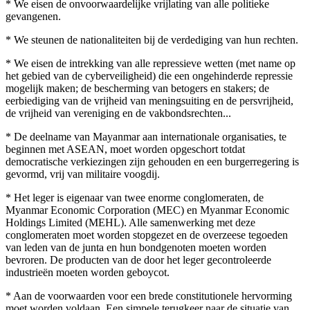
* We eisen de onvoorwaardelijke vrijlating van alle politieke
gevangenen.
* We steunen de nationaliteiten bij de verdediging van hun rechten.
* We eisen de intrekking van alle repressieve wetten (met name op
het gebied van de cyberveiligheid) die een ongehinderde repressie
mogelijk maken; de bescherming van betogers en stakers; de
eerbiediging van de vrijheid van meningsuiting en de persvrijheid,
de vrijheid van vereniging en de vakbondsrechten...
* De deelname van Mayanmar aan internationale organisaties, te
beginnen met ASEAN, moet worden opgeschort totdat
democratische verkiezingen zijn gehouden en een burgerregering is
gevormd, vrij van militaire voogdij.
* Het leger is eigenaar van twee enorme conglomeraten, de
Myanmar Economic Corporation (MEC) en Myanmar Economic
Holdings Limited (MEHL). Alle samenwerking met deze
conglomeraten moet worden stopgezet en de overzeese tegoeden
van leden van de junta en hun bondgenoten moeten worden
bevroren. De producten van de door het leger gecontroleerde
industrieën moeten worden geboycot.
* Aan de voorwaarden voor een brede constitutionele hervorming
moet worden voldaan. Een simpele terugkeer naar de situatie van