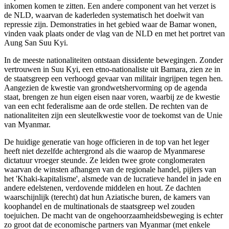
inkomen komen te zitten. Een andere component van het verzet is
de NLD, waarvan de kaderleden systematisch het doelwit van
repressie zijn. Demonstraties in het gebied waar de Bamar wonen,
vinden vaak plaats onder de vlag van de NLD en met het portret van
Aung San Suu Kyi.
In de meeste nationaliteiten ontstaan dissidente bewegingen. Zonder
vertrouwen in Suu Kyi, een etno-nationaliste uit Bamara, zien ze in
de staatsgreep een verhoogd gevaar van militair ingrijpen tegen hen.
Aangezien de kwestie van grondwetshervorming op de agenda
staat, brengen ze hun eigen eisen naar voren, waarbij ze de kwestie
van een echt federalisme aan de orde stellen. De rechten van de
nationaliteiten zijn een sleutelkwestie voor de toekomst van de Unie
van Myanmar.
De huidige generatie van hoge officieren in de top van het leger
heeft niet dezelfde achtergrond als die waarop de Myanmarese
dictatuur vroeger steunde. Ze leiden twee grote conglomeraten
waarvan de winsten afhangen van de regionale handel, pijlers van
het 'Khaki-kapitalisme', alsmede van de lucratieve handel in jade en
andere edelstenen, verdovende middelen en hout. Ze dachten
waarschijnlijk (terecht) dat hun Aziatische buren, de kamers van
koophandel en de multinationals de staatsgreep wel zouden
toejuichen. De macht van de ongehoorzaamheidsbeweging is echter
zo groot dat de economische partners van Myanmar (met enkele