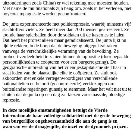
uitzonderingen zoals China) er wel rekening mee moesten houden.
Met name de multinationals zijn bang om, zoals in het verleden, met
boycotcampagnes te worden geconfronteerd.
De junta experimenteerde met politierepressie, waarbij minstens vijf
slachtoffers vielen. Ze heeft meer dan 700 mensen gearresteerd. Ze
toonde haar spierballen door de soldaten uit de kazernes te halen.
Dat heeft het protest alleen maar geradicaliseerd. De junta lijkt nu
tijd te rekken, in de hoop dat de beweging uitgeput zal raken
vanwege de verschrikkelijke verarming van de bevolking. Ze
probeert verdeeldheid te zaaien binnen de oppositie (door bepaalde
persoonlijkheden te coöpteren voor een burgerregering). De
geografische uitbreiding van het vriendjeskapitalisme stelt haar in
staat leden van de plaatselijke elite te coöpteren. Ze sluit ook
akkoorden met enkele vertegenwoordigers van verschillende
nationaliteiten en belooft (gecontroleerde) verkiezingen om
buitenlandse regeringen gunstig te stemmen. Maar het valt niet uit te
sluiten dat de junta op een dag zal kiezen voor massale, bloedige
repressie.
In deze moeilijke omstandigheden betuigt de Vierde
Internationale haar volledige solidariteit met de grote beweging
van burgerlijke ongehoorzaamheid die aan de gang is en
waarvan we de draagwijdte, de inzet en de dynamiek prijzen.