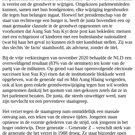
is vereist om de grondwet te wijzigen. Ongekozen parlementsleden
kunnen, samen met hun bondgenoten, elke wijziging tegenhouden
die tegen hun belangen ingaat. Hoewel het presidentschap van de
staat van rechtswege een burger is, heeft de junta bovendien een op
maat gemaakte clausule in de grondwet opgenomen om te
voorkomen dat Aung San Suu Kyi deze post kan bekleden: mensen
met een echtgenoot of kinderen met een buitenlandse nationaliteit
(wat bij haar het geval is) kunnen zich niet kandidaat stellen. Zij was
dus slechts 'de facto' staatshoofd, als adviseur, zonder de titel.
Bij de vrije verkiezingen van november 2020 behaalde de NLD een
overweldigend resultaat (83% van de stemmen) ten koste van de
partij van de militairen. Op grond van haar opeenvolgende electorale
successen kon Suu Kyi eisen dat de institutionele blokkade werd
opgeheven, wat de generale staf en Min Aung Hlaing weigerden,
ook al kon geen enkele grondwetswijziging tegen hun wil worden
aangenomen dankzij het quotum van niet-gekozen zetels dat ze in
het parlement bezaten. De junta, die steeds onwettiger werd, nam
zijn toevlucht tot een preventieve staatsgreep.
Het verzet tegen de staatsgreep nam onmiddellijk een massale
omvang aan, een teken van de nieuwe tijden. Jongeren staan
opnieuw in de voorste gelederen van de strijd, ook jongeren in het
hoger onderwijs. Deze generatie – Generatie Z – verschilt sterk van
de generatie die het verzet in 1988 droeg. Ze staat bijzonder open