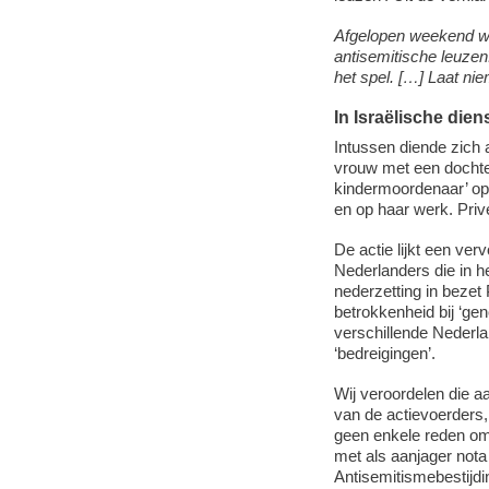
Afgelopen weekend we
antisemitische leuzen
het spel. […] Laat ni
In Israëlische dien
Intussen diende zich 
vrouw met een dochter
kindermoordenaar’ op
en op haar werk. Priv
De actie lijkt een ver
Nederlanders die in he
nederzetting in bezet
betrokkenheid bij ‘ge
verschillende Nederla
‘bedreigingen’.
Wij veroordelen die a
van de actievoerders,
geen enkele reden om
met als aanjager nota
Antisemitismebestijd