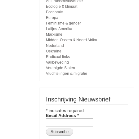
Anti-racisme/fascisme
Ecologie & klimaat
Economie
Europa
Feminisme & gender
Latijns-Amerika
Marxisme
Midden-Oosten & Noord Afrika
Nederland
Oekraïne
Radicaal links
Vakbeweging
Verenigde Staten
Vluchtelingen & migratie
Inschrijving Nieuwsbrief
*
indicates required
Email Address
*