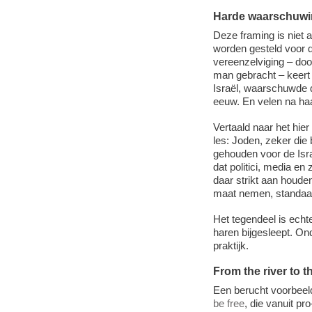
Harde waarschuw
Deze framing is niet a
worden gesteld voor 
vereenzelviging – door
man gebracht – keert
Israël, waarschuwde 
eeuw. En velen na haa
Vertaald naar het hie
les: Joden, zeker die 
gehouden voor de Isr
dat politici, media e
daar strikt aan houde
maat nemen, standa
Het tegendeel is ech
haren bijgesleept. On
praktijk.
From the river to t
Een berucht voorbeeld
be free
, die vanuit pr