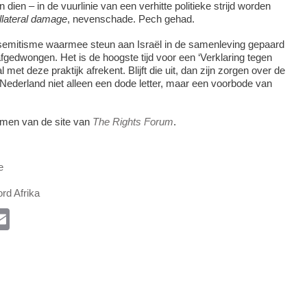
n dien – in de vuurlinie van een verhitte politieke strijd worden
llateral damage
, nevenschade. Pech gehad.
ntisemitisme waarmee steun aan Israël in de samenleving gepaard
afgedwongen. Het is de hoogste tijd voor een ‘Verklaring tegen
 met deze praktijk afrekent. Blijft die uit, dan zijn zorgen over de
s Nederland niet alleen een dode letter, maar een voorbode van
nomen van de site van
The Rights Forum
.
e
rd Afrika
l
E
m
ail
k