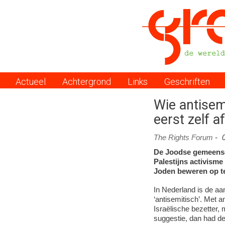
Actueel
Achtergrond
Links
Geschriften
Menu
Wie antisem
eerst zelf 
The Rights Forum
-
De Joodse gemeensch
Palestijns activisme
Joden beweren op te
In Nederland is de a
‘antisemitisch’. Met 
Israëlische bezetter,
suggestie, dan had de