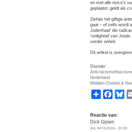
en met alle risico’s va
geplaatst, geldt als
co
Ziehier het giftige a
gaat – of zelfs wordt 
Jodenhaat’ die radicaal
‘veiligheid’ van Jood
verder onheil.
Dit artikel is overge
Dossier
Anti-racisme/fascism
Nederland
Midden-Oosten & Noo
S
F
B
h
a
u
ar
c
e
Reactie van:
e
e
s
Dick Gijsen
ma, 04/15/2024 - 23:09
b
y