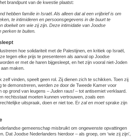
 het brandpunt van de kwestie plaatst:
d hebben familie in Israël. Als alleen dat al een vrijbrief is om
eken, te intimideren en persoonsgegevens in de buurt te
n doelwit om wie zij zijn. Deze intimidatie van Joodse
 perken te buiten.
sleept
ustreren hoe solidariteit met de Palestijnen, en kritiek op Israël,
ze tegen elke prijs te presenteren als aanval op Joodse
orden er met de haren bijgesleept, en het zijn vooral niet-Joden
g aan maken.
k zelf vinden, speelt geen rol. Zij dienen zich te schikken. Toen zij
g te demonstreren, werden ze door de Tweede Kamer voor
en op grond van leugens –
Juden raus!
­– tot antisemiet verklaard.
een rechtsstaat moeten kunnen vertrouwen, zoals een
rechtelijke uitspraak, doen er niet toe. Er
zal en moet
sprake zijn
e
ederlandse gemeenschap misbruikt om ongewenste opvattingen
den. Dat Joodse Nederlanders hierdoor – als groep, om ‘wie zij zijn’,