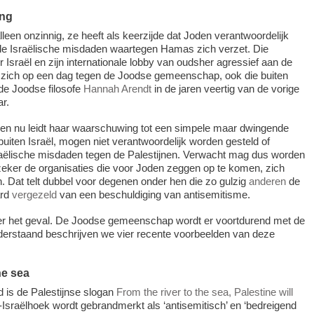
ing
lleen onzinnig, ze heeft als keerzijde dat Joden verantwoordelijk
de Israëlische misdaden waartegen Hamas zich verzet. Die
 Israël en zijn internationale lobby van oudsher agressief aan de
 zich op een dag tegen de Joodse gemeenschap, ook die buiten
de Joodse filosofe
Hannah Arendt
in de jaren veertig van de vorige
r.
r en nu leidt haar waarschuwing tot een simpele maar dwingende
buiten Israël, mogen niet verantwoordelijk worden gesteld of
aëlische misdaden tegen de Palestijnen. Verwacht mag dus worden
n zeker de organisaties die voor Joden zeggen op te komen, zich
n. Dat telt dubbel voor degenen onder hen die zo gulzig
anderen
de
ard
vergezeld
van een beschuldiging van antisemitisme.
ter het geval. De Joodse gemeenschap wordt er voortdurend met de
derstaand beschrijven we vier recente voorbeelden van deze
he sea
 is de Palestijnse slogan
From the river to the sea, Palestine will
o-Israëlhoek wordt gebrandmerkt als ‘antisemitisch’ en ‘bedreigend