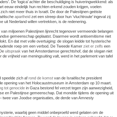
ers’. De ‘logica’ achter die beschuldiging is huiveringwekkend: als
art eeuw eindelijk hun rechten erkend zouden krijgen, voelen
ich niet meer thuis in Israël. De door de Palestijnen geëiste
raëlische
apartheid
zet een streep door hun ‘vluchtroute’ ingeval zij
 uit Nederland willen vertrekken, is de redenering.
 van miljoenen Palestijnen lijnrecht tegenover vermeende belangen
ndse gemeenschap geplaatst. Daarmee wordt antisemitisme niet
okt. En dat met volle overtuiging: de slogan leidde tot hysterische
oudende roep om een verbod. De Tweede Kamer
ziet er zelfs
een
 De
uitspraak
van het Amsterdamse gerechtshof, dat de slogan niet
 de vrijheid van meningsuiting valt, werd in het parlement van tafel
 speelde zich af
rond de komst
van de Israëlische president
de opening van het Holocaust­museum in Amsterdam op 10 maart.
ng tot genocide
in Gaza bestond fel verzet tegen zijn aanwezigheid,
se en Palestijnse gemeenschap. Dat mondde tijdens de opening uit
s – twee van Joodse organisaties, de derde van Amnesty
 hysterie, waarbij geen middel onbeproefd werd gelaten om de