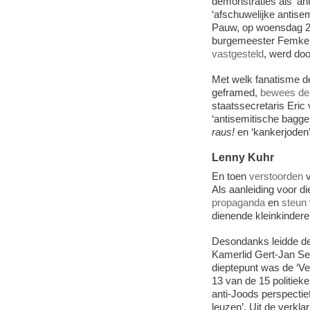
demonstraties als ‘an
‘afschuwelijke antisem
Pauw, op woensdag 2
burgemeester Femke H
vastgesteld
, werd doo
Met welk fanatisme de 
geframed,
bewees de
staatssecretaris Eric
‘antisemitische bagge
raus!
en ‘kanker­joden
Lenny Kuhr
En toen
verstoorden
v
Als aanleiding voor d
propaganda
en
steun
dienende kleinkinder
Desondanks leidde de
Kamerlid Gert-Jan Se
dieptepunt was de ‘Ve
13 van de 15 politieke
anti-Joods perspectie
leuzen’. Uit de verklar