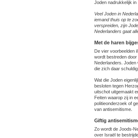
Joden nadrukkelijk in
Veel Joden in Nederlan
iemand thuis op te zo
verspreiden, zijn Jode
Nederlanders gaat alle
Met de haren bijge
De vier voorbeelden ill
wordt bestreden door 
Nederlanders. Joden w
die zich daar schuldi
Wat die Joden eigenlij
besloten tegen Herzo
uitschot uitgemaakt 
Feiten waarop zij in 
politieonderzoek of ge
van antisemitisme.
Giftig antisemitism
Zo wordt de Joods-N
over Israël te bestrij