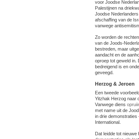
voor Joodse Nederland
Palestijnen na driekw
Joodse Nederlanders z
afschaffing van de Is
vanwege antisemitisme
Zo worden de rechten
van de Joods-Nederla
bestreden, maar uitgel
aandacht en de aanh
oproep tot geweld in.
bedreigend is en onder
geveegd.
Herzog & Jeroen
Een tweede voorbeeld
Yitzhak Herzog naar 
Vanwege diens
opruii
met name uit de Jood
in drie demonstratie
International.
Dat leidde tot nieuwe