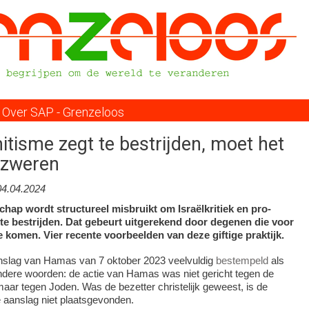
Overslaan
en
naar
de
inhoud
gaan
Over SAP - Grenzeloos
itisme zegt te bestrijden, moet het
afzweren
04.04.2024
ap wordt structureel misbruikt om Israëlkritiek en pro-
 te bestrijden. Dat gebeurt uitgerekend door degenen die voor
 komen. Vier recente voorbeelden van deze giftige praktijk.
anslag van Hamas van 7 oktober 2023 veelvuldig
bestempeld
als
andere woorden: de actie van Hamas was niet gericht tegen de
 maar tegen Joden. Was de bezetter christelijk geweest, is de
 aanslag niet plaatsgevonden.