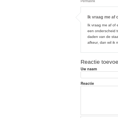
Permalink
o
o
Ik vraag me af 
k
Ik vraag me af of e
een onderscheid tu
daden van de staat
afkeur, dan wil ik
Reactie toevo
Uw naam
Reactie