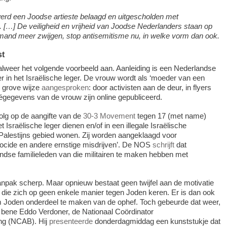
rd een Joodse artieste belaagd en uitgescholden met
. […] De veiligheid en vrijheid van Joodse Nederlanders staan op
emand meer zwijgen, stop antisemitisme nu, in welke vorm dan ook.
st
alweer het volgende voorbeeld aan. Aanleiding is een Nederlandse
 in het Israëlische leger. De vrouw wordt als ‘moeder van een
 grove wijze
aangesproken
: door activisten aan de deur, in flyers
égegevens van de vrouw zijn online gepubliceerd.
volg op de aangifte van de
30-3 Movement
tegen 17 (met name)
t Israëlische leger dienen en/of in een illegale Israëlische
 Palestijns gebied wonen. Zij worden aangeklaagd voor
nocide en andere ernstige misdrijven’. De NOS
schrijft
dat
ndse familie­leden van die militairen te maken hebben met
anpak scherp. Maar opnieuw bestaat geen twijfel aan de motivatie
 die zich op geen enkele manier tegen Joden keren. Er is dan ook
 Joden onderdeel te maken van de ophef. Toch gebeurde dat weer,
 bene Eddo Verdoner, de Nationaal Coördinator
ing (NCAB). Hij
presenteerde
donderdagmiddag een kunststukje dat