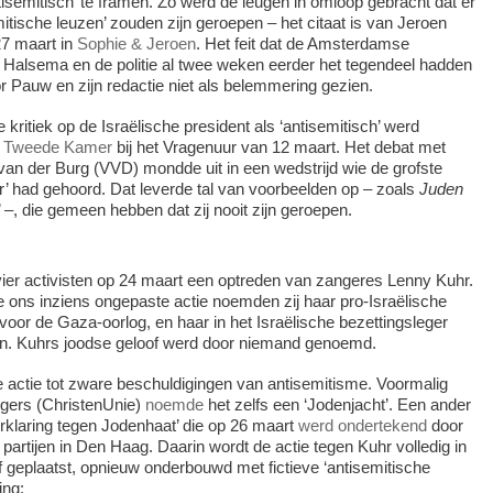
tisemitisch’ te framen. Zo werd de leugen in omloop gebracht dat er
itische leuzen’ zouden zijn geroepen – het citaat is van Jeroen
7 maart in
Sophie & Jeroen
. Het feit dat de Amsterdamse
alsema en de politie al twee weken eerder het tegendeel hadden
r Pauw en zijn redactie niet als belemmering gezien.
kritiek op de Israëlische president als ‘antisemitisch’ werd
 Tweede Kamer
bij het Vragenuur van 12 maart. Het debat met
 van der Burg (VVD) mondde uit in een wedstrijd wie de grofste
r’ had gehoord. Dat leverde tal van voorbeelden op – zoals
Juden
’ –, die gemeen hebben dat zij nooit zijn geroepen.
ier activisten op 24 maart een optreden van zangeres Lenny Kuhr.
ie ons inziens ongepaste actie noemden zij haar pro-Israëlische
voor de Gaza-oorlog, en haar in het Israëlische bezettingsleger
en. Kuhrs joodse geloof werd door niemand genoemd.
 actie tot zware beschuldigingen van antisemitisme. Voormalig
gers (ChristenUnie)
noemde
het zelfs een ‘Jodenjacht’. Een ander
rklaring tegen Jodenhaat’ die op 26 maart
werd ondertekend
door
 partijen in Den Haag. Daarin wordt de actie tegen Kuhr volledig in
f geplaatst, opnieuw onderbouwd met fictieve ‘antisemitische
ing: