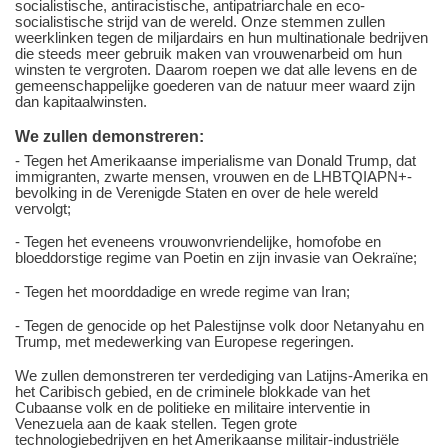
socialistische, antiracistische, antipatriarchale en eco-
socialistische strijd van de wereld. Onze stemmen zullen
weerklinken tegen de miljardairs en hun multinationale bedrijven
die steeds meer gebruik maken van vrouwenarbeid om hun
winsten te vergroten. Daarom roepen we dat alle levens en de
gemeenschappelijke goederen van de natuur meer waard zijn
dan kapitaalwinsten.
We zullen demonstreren:
- Tegen het Amerikaanse imperialisme van Donald Trump, dat
immigranten, zwarte mensen, vrouwen en de LHBTQIAPN+-
bevolking in de Verenigde Staten en over de hele wereld
vervolgt;
- Tegen het eveneens vrouwonvriendelijke, homofobe en
bloeddorstige regime van Poetin en zijn invasie van Oekraïne;
- Tegen het moorddadige en wrede regime van Iran;
- Tegen de genocide op het Palestijnse volk door Netanyahu en
Trump, met medewerking van Europese regeringen.
We zullen demonstreren ter verdediging van Latijns-Amerika en
het Caribisch gebied, en de criminele blokkade van het
Cubaanse volk en de politieke en militaire interventie in
Venezuela aan de kaak stellen. Tegen grote
technologiebedrijven en het Amerikaanse militair-industriële