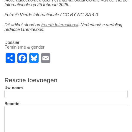
Internationale op 25 februari 2026.
Foto: © Vierde Internationale / CC BY-NC-SA 4.0
Dit artikel stond op
Fourth International
. Nederlandse vertaling
redactie Grenzeloos.
Dossier
Feminisme & gender
S
F
Bl
E
h
a
u
m
ar
c
e
ail
Reactie toevoegen
e
e
sk
Uw naam
b
y
o
Reactie
o
k