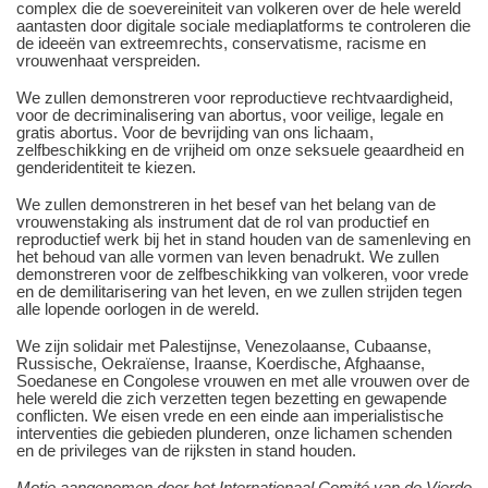
complex die de soevereiniteit van volkeren over de hele wereld
aantasten door digitale sociale mediaplatforms te controleren die
de ideeën van extreemrechts, conservatisme, racisme en
vrouwenhaat verspreiden.
We zullen demonstreren voor reproductieve rechtvaardigheid,
voor de decriminalisering van abortus, voor veilige, legale en
gratis abortus. Voor de bevrijding van ons lichaam,
zelfbeschikking en de vrijheid om onze seksuele geaardheid en
genderidentiteit te kiezen.
We zullen demonstreren in het besef van het belang van de
vrouwenstaking als instrument dat de rol van productief en
reproductief werk bij het in stand houden van de samenleving en
het behoud van alle vormen van leven benadrukt. We zullen
demonstreren voor de zelfbeschikking van volkeren, voor vrede
en de demilitarisering van het leven, en we zullen strijden tegen
alle lopende oorlogen in de wereld.
We zijn solidair met Palestijnse, Venezolaanse, Cubaanse,
Russische, Oekraïense, Iraanse, Koerdische, Afghaanse,
Soedanese en Congolese vrouwen en met alle vrouwen over de
hele wereld die zich verzetten tegen bezetting en gewapende
conflicten. We eisen vrede en een einde aan imperialistische
interventies die gebieden plunderen, onze lichamen schenden
en de privileges van de rijksten in stand houden.
Motie aangenomen door het Internationaal Comité van de Vierde