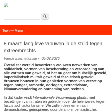
Overslaan
en
naar
Zoeken
de
inhoud
Toon — Menu
gaan
Menu
Actueel
Achtergrond
Links
Geschriften
Over SAP - Grenzeloos
8 maart: lang leve vrouwen in de strijd tegen
extreemrechts
Vierde Internationale
-
05.03.2026
Overal ter wereld bevorderen vrouwen netwerken van
solidariteit, vormen van bescherming en veroordeling van
alle vormen van geweld, of het nu gaat om huiselijk geweld,
imperialistisch militair geweld of fascistisch geweld.
Vrouwen bouwen in hun gebieden vormen van verzet op
tegen honger, armoede, oorlogen, extractivisme,
klimaatverandering en ontneming van rechten.
In dat kader vindt
Internationale Vrouwendag
plaats, met
bezettingen van straten en gebieden over de hele wereld tegen
fascistisch autoritarisme. We zullen deelnemen aan
demonstraties, geïnspireerd door de anti-imperialistische,