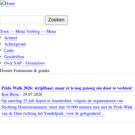
Overslaan
en
naar
Zoeken
de
inhoud
Toon — Menu
Verberg — Menu
gaan
Menu
Actueel
Achtergrond
Links
Geschriften
Over SAP - Grenzeloos
Dossier Feminisme & gender
Pride Walk 2026: strijdbaar, maar er is nog genoeg om door te vechten!
Ron Blom
-
29.07.2026
Op zaterdag 25 juli liepen in Amsterdam, volgens de organisatoren van
Stichting Homomonument, meer dan 10.000 mensen mee met de Pride Walk
van de Dam richting het Vondelpark, voor de gelegenheid…