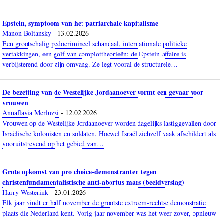
Epstein, symptoom van het patriarchale kapitalisme
Manon Boltansky
-
13.02.2026
Een grootschalig pedocrimineel schandaal, internationale politieke
vertakkingen, een golf van complottheorieën: de Epstein-affaire is
verbijsterend door zijn omvang. Ze legt vooral de structurele…
De bezetting van de Westelijke Jordaanoever vormt een gevaar voor
vrouwen
Annaflavia Merluzzi
-
12.02.2026
Vrouwen op de Westelijke Jordaanoever worden dagelijks lastiggevallen door
Israëlische kolonisten en soldaten. Hoewel Israël zichzelf vaak afschildert als
vooruitstrevend op het gebied van…
Grote opkomst van pro choice-demonstranten tegen
christenfundamentalistische anti-abortus mars (beeldverslag)
Harry Westerink
-
23.01.2026
Elk jaar vindt er half november de grootste extreem-rechtse demonstratie
plaats die Nederland kent. Vorig jaar november was het weer zover, opnieuw