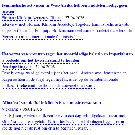
Feministische activisten in West-Afrika hebben middelen nodig, geen
preken
Floriane Klinklin Acouetey
,
Illiana
-
27.04.2026
Interview met Floriane Klinklin Acouetey, Togolese feministische activiste
en projectleider bij Equipop. Floriane nam deel aan de rondetafelconferentie
'Verzet: voor een internationale feministische…
Het verzet van vrouwen tegen het moorddadige beleid van imperialisten
is bedoeld om het leven in stand te houden
Penelope Duggan
-
22.04.2026
Deze bijdrage werd geleverd tijdens het panel 'Antiracisme, feminisme en
burgerrechten in de strijd tegen het fascisme' op de 1e Internationale
antifascistische conferentie voor de soevereiniteit van…
'Minafest' van de Dolle Mina’s is een mooie eerste stap
Nickname
-
08.04.2026
Het is jaren geleden dat ik een boek in één dag heb uitgelezen, maar met
Minafest is dat wel gelukt. Ik had het boek al enkele dagen liggen, maar
voelde nog niet de rust om erin te beginnen. Maar…