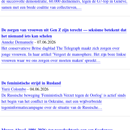
de succesvolle demonstratie, 60.000 deelnemers, tegen de G7-top in Genève,
samen met een brede coalitie van collectieven,…
De zorgen van vrouwen uit Gen Z zijn terecht — seksisme betekent dat
het niemand iets kan schelen
Anneke Demanuele
-
07.06.2026
Het conservatieve Britse dagblad The Telegraph maakt zich zorgen over
jonge vrouwen. In haar artikel 'Vergeet de manosphere. Het zijn boze linkse
vrouwen waar we ons zorgen over moeten maken' spreekt…
De feministische strijd in Rusland
Yurii Colombo
-
04.06.2026
De Russische beweging 'Feministisch Verzet tegen de Oorlog' is actief sinds
het begin van het conflict in Oekraïne, met een wijdverbreide
tegeninformatiecampagne over de situatie van de Russische…
Muzan Alneel, 1986-2026: ter nagedachtenis aan een Soedanese