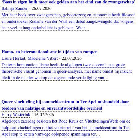
‘Baas in eigen buik moet ook gelden aan het eind van de zwangerschap’
Bahisja Zander
-
26.07.2026
Met haar boek over zwangerschap, geboortezorg en autonomie heeft filosoof
en onderzoeker Rodante van der Waal een debat aangezwengeld dat volgens
haar veel te lang onderbelicht is gebleven. Waar…
Homo- en heteronationalisme in tijden van rampen
Laure Horlait
,
Madeleine Vibert
-
22.07.2026
De term homonationalisme heeft de afgelopen twee decennia een grote
theoretische vlucht genomen in queer-analyses, met name omdat hij inzicht
biedt in de manier waarop de zogenaamde verdediging van…
Queer vluchteling bij aanmeldcentrum in Ter Apel mishandeld door
toedoen van nalatige en onverantwoordelijke overheid
Harry Westerink
-
16.07.2026
Afgelopen zaterdag besloten het Rode Kruis en VluchtelingenWerk om de
hulp aan vluchtelingen op het voorterrein van het aanmeldcentrum in Ter
Apel stop te zetten vanwege oplopende spanningen ter…