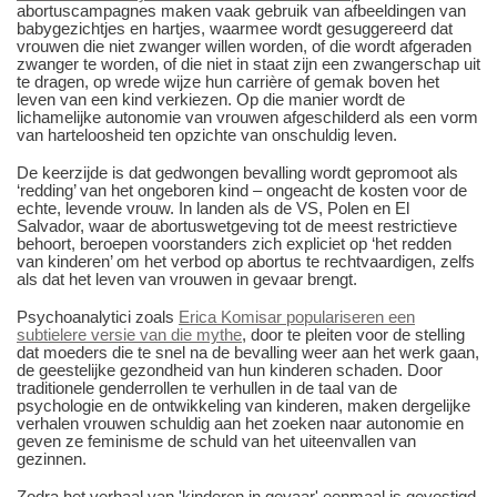
abortuscampagnes maken vaak gebruik van afbeeldingen van
babygezichtjes en hartjes, waarmee wordt gesuggereerd dat
vrouwen die niet zwanger willen worden, of die wordt afgeraden
zwanger te worden, of die niet in staat zijn een zwangerschap uit
te dragen, op wrede wijze hun carrière of gemak boven het
leven van een kind verkiezen. Op die manier wordt de
lichamelijke autonomie van vrouwen afgeschilderd als een vorm
van harteloosheid ten opzichte van onschuldig leven.
De keerzijde is dat gedwongen bevalling wordt gepromoot als
‘redding’ van het ongeboren kind – ongeacht de kosten voor de
echte, levende vrouw. In landen als de VS, Polen en El
Salvador, waar de abortuswetgeving tot de meest restrictieve
behoort, beroepen voorstanders zich expliciet op ‘het redden
van kinderen’ om het verbod op abortus te rechtvaardigen, zelfs
als dat het leven van vrouwen in gevaar brengt.
Psychoanalytici zoals
Erica Komisar populariseren een
subtielere versie van die mythe
, door te pleiten voor de stelling
dat moeders die te snel na de bevalling weer aan het werk gaan,
de geestelijke gezondheid van hun kinderen schaden. Door
traditionele genderrollen te verhullen in de taal van de
psychologie en de ontwikkeling van kinderen, maken dergelijke
verhalen vrouwen schuldig aan het zoeken naar autonomie en
geven ze feminisme de schuld van het uiteenvallen van
gezinnen.
Zodra het verhaal van 'kinderen in gevaar' eenmaal is gevestigd,