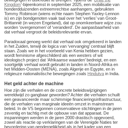
Kingdom
’-bijeenkomst in september 2025, een mobilisatie van
honderdduizenden extreemrechtse aanhangers, gebruikten
Tommy Robinson (wiens echte naam Stephen Yaxley-Lennon
is) en zijn bondgenoten vaak taal over het ‘verlies’ van Groot-
Brittannië (in wezen Engeland), dat op onomkeerbare wijze zou
worden ‘overgenomen’ of ‘veranderd’. De aanpasbaarheid van
dat verhaal vergroot de beleidsrelevantie ervan.
Paradoxaal genoeg werkt dat verhaal ook omgekeerd in landen
in het Zuiden, terwijl de logica van ‘vervanging’ centraal blijft
staan. Zoals we in het voorbeeld van Kenia hebben gezien,
wordt feminisme afgeschilderd als een westers of wit
ideologisch project dat ‘Afrikaanse waarden’ bedreigt, en een
soortgelijk verhaal wordt gebruikt in landen in Noord-Afrika en
het Midden-Oosten (MENA), zoals Algerije en Egypte, en in
religieuze nationalistische bewegingen zoals
Hindutva
in India.
Het geld achter de machine
Hoe zijn die verhalen en de concrete beleidswijzigingen
wereldwijd zo gangbaar geworden? Achter die verhalen schuilt
een geavanceerde maar schimmige financieringsinfrastructuur,
die de verhalen van marginale ideeën omzet in mainstream
beleid. In de VS begonnen conservatieve stichtingen in de jaren
zeventig en tachtig met de opbouw van dat apparaat. De
inspanningen werden in de jaren 2000 drastisch opgevoerd,
zowel als reactie op verklaringen van de Verenigde Naties ter
bevordering van gendergelijkheid als in het kader van een