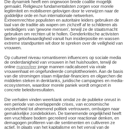
Die dynamiek heeft een ongewoon brede coalitie mogelijk
gemaakt. Religieuze fundamentalisten zorgen voor morele
legitimiteit en mobiliseren gelovigen door te verwijzen naar de
goddelijke orde en hun internationale netwerken.
Extreemrechtse populisten en autoritaire leiders gebruiken de
taal van de traditie als wapen om zichzelf af te schilderen als
verdedigers van ‘gewone mensen’, terwijl ze de staatsmacht
gebruiken om rechten uit te hollen. Genderkritische activisten
bieden geloofwaardigheid vanuit hun insiderpositie en wassen
extreme standpunten wit door te spreken over de veiligheid van
vrouwen.
Op cultureel niveau romantiseren influencers op sociale media
de onderdanigheid van vrouwen in het huishouden, terwijl de
online
manosfeer
jonge mannen radicaliseert via virale
vrouwenhaat en ongefundeerde complottheorieën. Aan de basis
van die stromingen staan miljardair-financiers en oligarchen die
middelen steken in denktanks, juridische campagnes en media-
ecosystemen, waardoor morele paniek wordt omgezet in
concrete beleidsresultaten.
Die verhalen vinden weerklank omdat ze de publieke onrust in
een periode van overlappende crises, van economische
onzekerheid tot afnemend politiek vertrouwen, ombuigen naar
gemakkelijke zondebokken. De toenemende ongelijkheid heeft
een vruchtbare bodem gecreëerd voor reactionair denken, en
demagogen profiteren van die sentimenten en cultiveren ze
actief. In plaats van het kapitalisme en het verval van de