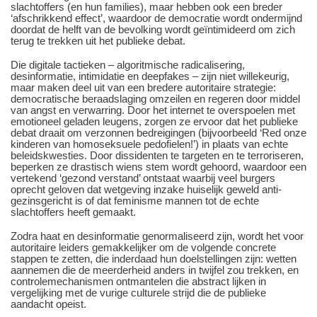
slachtoffers (en hun families), maar hebben ook een breder
‘afschrikkend effect’, waardoor de democratie wordt ondermijnd
doordat de helft van de bevolking wordt geïntimideerd om zich
terug te trekken uit het publieke debat.
Die digitale tactieken – algoritmische radicalisering,
desinformatie, intimidatie en deepfakes – zijn niet willekeurig,
maar maken deel uit van een bredere autoritaire strategie:
democratische beraadslaging omzeilen en regeren door middel
van angst en verwarring. Door het internet te overspoelen met
emotioneel geladen leugens, zorgen ze ervoor dat het publieke
debat draait om verzonnen bedreigingen (bijvoorbeeld ‘Red onze
kinderen van homoseksuele pedofielen!’) in plaats van echte
beleidskwesties. Door dissidenten te targeten en te terroriseren,
beperken ze drastisch wiens stem wordt gehoord, waardoor een
vertekend ‘gezond verstand’ ontstaat waarbij veel burgers
oprecht geloven dat wetgeving inzake huiselijk geweld anti-
gezinsgericht is of dat feminisme mannen tot de echte
slachtoffers heeft gemaakt.
Zodra haat en desinformatie genormaliseerd zijn, wordt het voor
autoritaire leiders gemakkelijker om de volgende concrete
stappen te zetten, die inderdaad hun doelstellingen zijn: wetten
aannemen die de meerderheid anders in twijfel zou trekken, en
controlemechanismen ontmantelen die abstract lijken in
vergelijking met de vurige culturele strijd die de publieke
aandacht opeist.