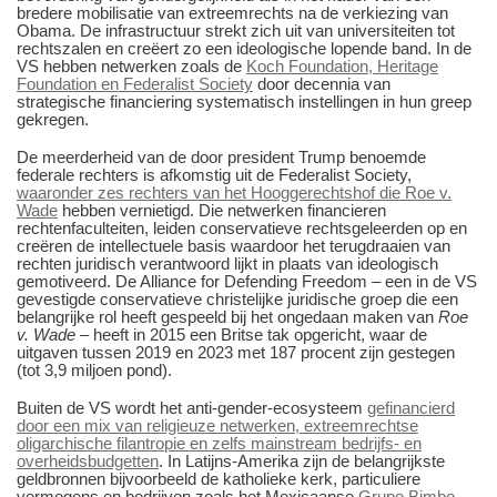
bredere mobilisatie van extreemrechts na de verkiezing van
Obama. De infrastructuur strekt zich uit van universiteiten tot
rechtszalen en creëert zo een ideologische lopende band. In de
VS hebben netwerken zoals de
Koch Foundation, Heritage
Foundation en Federalist Society
door decennia van
strategische financiering systematisch instellingen in hun greep
gekregen.
De meerderheid van de door president Trump benoemde
federale rechters is afkomstig uit de Federalist Society,
waaronder zes rechters van het Hooggerechtshof die Roe v.
Wade
hebben vernietigd. Die netwerken financieren
rechtenfaculteiten, leiden conservatieve rechtsgeleerden op en
creëren de intellectuele basis waardoor het terugdraaien van
rechten juridisch verantwoord lijkt in plaats van ideologisch
gemotiveerd. De Alliance for Defending Freedom – een in de VS
gevestigde conservatieve christelijke juridische groep die een
belangrijke rol heeft gespeeld bij het ongedaan maken van
Roe
v. Wade
– heeft in 2015 een Britse tak opgericht, waar de
uitgaven tussen 2019 en 2023 met 187 procent zijn gestegen
(tot 3,9 miljoen pond).
Buiten de VS wordt het anti-gender-ecosysteem
gefinancierd
door een mix van religieuze netwerken, extreemrechtse
oligarchische filantropie en zelfs mainstream bedrijfs- en
overheidsbudgetten
. In Latijns-Amerika zijn de belangrijkste
geldbronnen bijvoorbeeld de katholieke kerk, particuliere
vermogens en bedrijven zoals het Mexicaanse
Grupo Bimbo
,