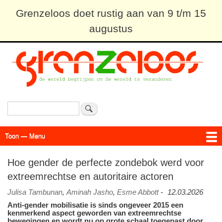
Overslaan
Grenzeloos doet rustig aan van 9 t/m 15
en
augustus
naar
de
inhoud
gaan
Zoeken
Toon — Menu
Menu
Actueel
Achtergrond
Links
Geschriften
Over SAP - Grenzeloos
Hoe gender de perfecte zondebok werd voor
extreemrechtse en autoritaire actoren
Julisa Tambunan
,
Aminah Jasho
,
Esme Abbott
-
12.03.2026
Anti-gender mobilisatie is sinds ongeveer 2015 een
kenmerkend aspect geworden van extreemrechtse
bewegingen en wordt nu op grote schaal toegepast door