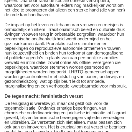
spelen. Daardoor raakt de sociale cohesie versnipperd,
waardoor het voor autoritaire leiders nog makkelijker wordt om
het idee te propageren dat alleen een sterke hand (die van hen)
de orde kan handhaven.
De impact op het leven en lichaam van vrouwen en meisjes is
onmiddellijk en intiem. Traditionalistisch beleid en culturele druk
dwingen vrouwen terug in onbetaalde zorgrollen, waardoor hun
economische onafhankelijkheid wordt ondermijnd en het
gezinsinkomen daalt. Pronatalistische stimulansen en
beperkingen op reproductieve autonomie ontnemen vrouwen
hun keuzevrijheid en binden hun toekomst aan demografische
of politieke agenda's in plaats van aan persoonlijke ambities.
Geweld en intimidatie, zowel online als offline, verergeren die
beperkingen, waardoor stemmen worden gesmoord en
mogelijkheden worden ingeperkt. LHBTQ-gemeenschappen
worden geconfronteerd met uitsluiting van banen, onderwijs en
gezondheidszorg, wat op zijn beurt leidt tot armoede,
marginalisering en een verhoogde kwetsbaarheid voor misbruik.
De tegenmacht: feministisch verzet
De terugslag is wereldwijd, maar dat geldt ook voor de
tegenmobilisatie. Ondanks ernstige beperkingen, van
chronische onderfinanciering en juridische intimidatie tot flagrant
geweld, blijven feministische bewegingen vrijheden verdedigen
en uitbreiden. Ze verzetten zich niet alleen, maar passen zich
ook aan en innoveren. Het is cruciaal om dat verzet te begrijpen,
omdat het een blauwdruk biedt voor het tegengaan van