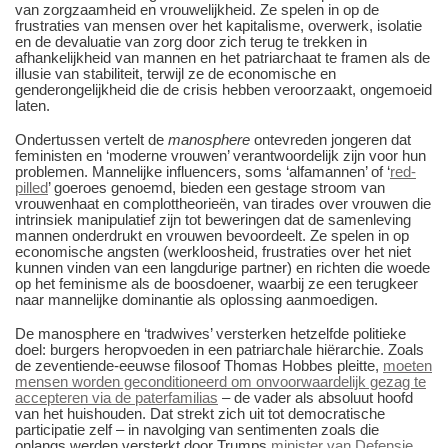
van zorgzaamheid en vrouwelijkheid. Ze spelen in op de
frustraties van mensen over het kapitalisme, overwerk, isolatie
en de devaluatie van zorg door zich terug te trekken in
afhankelijkheid van mannen en het patriarchaat te framen als de
illusie van stabiliteit, terwijl ze de economische en
genderongelijkheid die de crisis hebben veroorzaakt, ongemoeid
laten.
Ondertussen vertelt de
manosphere
ontevreden jongeren dat
feministen en ‘moderne vrouwen’ verantwoordelijk zijn voor hun
problemen. Mannelijke influencers, soms ‘alfamannen’ of ‘
red-
pilled
’ goeroes genoemd, bieden een gestage stroom van
vrouwenhaat en complottheorieën, van tirades over vrouwen die
intrinsiek manipulatief zijn tot beweringen dat de samenleving
mannen onderdrukt en vrouwen bevoordeelt. Ze spelen in op
economische angsten (werkloosheid, frustraties over het niet
kunnen vinden van een langdurige partner) en richten die woede
op het feminisme als de boosdoener, waarbij ze een terugkeer
naar mannelijke dominantie als oplossing aanmoedigen.
De manosphere en ‘tradwives’ versterken hetzelfde politieke
doel: burgers heropvoeden in een patriarchale hiërarchie. Zoals
de zeventiende-eeuwse filosoof Thomas Hobbes pleitte,
moeten
mensen worden geconditioneerd om onvoorwaardelijk gezag te
accepteren via de paterfamilias
– de vader als absoluut hoofd
van het huishouden. Dat strekt zich uit tot democratische
participatie zelf – in navolging van sentimenten zoals die
onlangs werden versterkt door Trumps
minister van Defensie