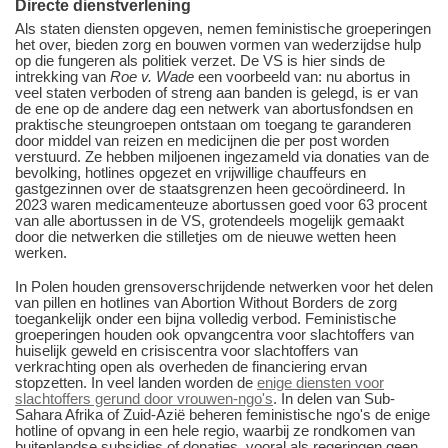
Directe dienstverlening
Als staten diensten opgeven, nemen feministische groeperingen
het over, bieden zorg en bouwen vormen van wederzijdse hulp
op die fungeren als politiek verzet. De VS is hier sinds de
intrekking van
Roe v. Wade
een voorbeeld van: nu abortus in
veel staten verboden of streng aan banden is gelegd, is er van
de ene op de andere dag een netwerk van abortusfondsen en
praktische steungroepen ontstaan om toegang te garanderen
door middel van reizen en medicijnen die per post worden
verstuurd. Ze hebben miljoenen ingezameld via donaties van de
bevolking, hotlines opgezet en vrijwillige chauffeurs en
gastgezinnen over de staatsgrenzen heen gecoördineerd. In
2023 waren medicamenteuze abortussen goed voor 63 procent
van alle abortussen in de VS, grotendeels mogelijk gemaakt
door die netwerken die stilletjes om de nieuwe wetten heen
werken.
In Polen houden grensoverschrijdende netwerken voor het delen
van pillen en hotlines van Abortion Without Borders de zorg
toegankelijk onder een bijna volledig verbod. Feministische
groeperingen houden ook opvangcentra voor slachtoffers van
huiselijk geweld en crisiscentra voor slachtoffers van
verkrachting open als overheden de financiering ervan
stopzetten. In veel landen worden de
enige diensten voor
slachtoffers gerund door vrouwen-ngo's
. In delen van Sub-
Sahara Afrika of Zuid-Azië beheren feministische ngo's de enige
hotline of opvang in een hele regio, waarbij ze rondkomen van
buitenlandse subsidies of donaties, vooral als regeringen geen