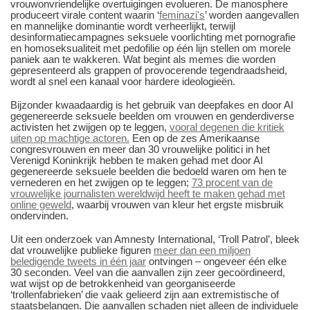
vrouwonvriendelijke overtuigingen evolueren. De manosphere
produceert virale content waarin ‘
feminazi's
’ worden aangevallen
en mannelijke dominantie wordt verheerlijkt, terwijl
desinformatiecampagnes seksuele voorlichting met pornografie
en homoseksualiteit met pedofilie op één lijn stellen om morele
paniek aan te wakkeren. Wat begint als memes die worden
gepresenteerd als grappen of provocerende tegendraadsheid,
wordt al snel een kanaal voor hardere ideologieën.
Bijzonder kwaadaardig is het gebruik van deepfakes en door AI
gegenereerde seksuele beelden om vrouwen en genderdiverse
activisten het zwijgen op te leggen,
vooral degenen die kritiek
uiten op machtige actoren.
Een op de zes Amerikaanse
congresvrouwen en meer dan 30 vrouwelijke politici in het
Verenigd Koninkrijk hebben te maken gehad met door AI
gegenereerde seksuele beelden die bedoeld waren om hen te
vernederen en het zwijgen op te leggen;
73 procent van de
vrouwelijke journalisten wereldwijd heeft te maken gehad met
online geweld
, waarbij vrouwen van kleur het ergste misbruik
ondervinden.
Uit een onderzoek van Amnesty International, ‘Troll Patrol’, bleek
dat vrouwelijke publieke figuren
meer dan een miljoen
beledigende tweets in één jaar
ontvingen – ongeveer één elke
30 seconden. Veel van die aanvallen zijn zeer gecoördineerd,
wat wijst op de betrokkenheid van georganiseerde
‘trollenfabrieken’ die vaak gelieerd zijn aan extremistische of
staatsbelangen. Die aanvallen schaden niet alleen de individuele