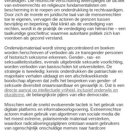
verdedigen. Die retorische verschuiving weerspiegelt de tactiek
van extreemrechts en religieuze fundamentalisten om
bescherming in te roepen om onderdrukking te rechtvaardigen.
Door zich de morele en juridische taal van de mensenrechten
toe te eigenen, vervagen die actoren de grenzen tussen
bevrijding en beperking. Wat klinkt als de verdediging van
rechten, wordt in de praktijk de verdediging van hiërarchie – een
taalkundige goocheltruc waarmee autoritaire politiek zich kan
voordoen als gezond verstand.
Onderwijsmateriaal wordt streng gecontroleerd en boeken
worden herschreven of verboden als ze transgender personen
of historisch seksisme erkennen. Gender-, ras- en
seksualiteitsstudies, evenals uitgebreide seksuele voorlichting,
worden verboden van basisscholen tot universiteiten. De
strategie is tweeledig: kennis onderdrukken die patriarchale en
majoritaire verhalen uitdaagt en een afschrikwekkende
boodschap afgeven dat zelfs het bespreken van gender- of
seksuele diversiteit onaanvaardbaar en gevaarlijk is. Dat is een
directe aanval op intellectuele vrijheid, inclusief onderwijs en
pluralisme
, de belangrijkste pijlers van elke democratie.
Misschien wel de snelst evoluerende tactiek is het gebruik van
digitale platforms en informatieoorlogvoering. Extreemrechtse
actoren maken gebruik van algoritmen van sociale media die
het meest extreme, polariserende materiaal versterken,
waardoor radicaliseringspijplijnen ontstaan waarin gebruikers
van ogenschijnlijk onschuldige memes naar hardcore