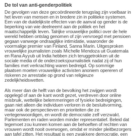
De tol van anti-genderpolitiek
De gevolgen van deze gecoördineerde terugslag zijn voelbaar in
het leven van mensen en in bredere zin in politieke systemen.
Een van de duidelijkste effecten van de aanval op gender is de
beperking van wie deelneemt aan de politiek en het
maatschappelijk leven. Talrijke vrouwelijke politici over de hele
wereld hebben ontslag genomen of zijn vervroegd met pensioen
gegaan vanwege ondraaglijke intimidatie, waaronder de
voormalige premier van Finland, Sanna Marin. Uitgesproken
vrouwelijke journalisten zoals Michelle Mendoza uit Guatemala
en Rana Ayyub uit India hebben zich teruggetrokken uit de
sociale media of de onderzoeksjournalistiek nadat zij of hun
families met verkrachting waren bedreigd. Op sommige
plaatsen moeten vrouwelijke activisten anoniem opereren of
riskeren ze arrestatie op grond van religieuze
zedelijkheidswetten.
Als meer dan de helft van de bevolking het zwijgen wordt
opgelegd of aan de kant wordt gezet, verdreven door online
misbruik, wettelijke belemmeringen of fysieke bedreigingen,
gaan niet alleen die individuen verloren in de besluitvorming,
maar ook de perspectieven en prioriteiten die ze
vertegenwoordigen, en wordt de democratie zelf verzwakt.
Parlementen en raden worden minder representatief. Beleid dat
tegemoet zou kunnen komen aan de behoeften of rechten van
vrouwen wordt nooit overwogen, omdat er minder pleitbezorgers
aan tafel zitten. Het resultaat is een zwakkere democratie, een