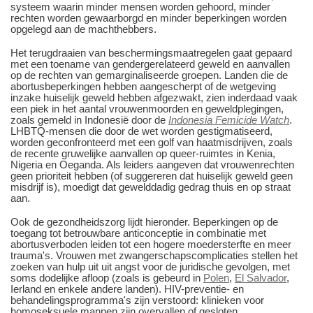
systeem waarin minder mensen worden gehoord, minder
rechten worden gewaarborgd en minder beperkingen worden
opgelegd aan de machthebbers.
Het terugdraaien van beschermingsmaatregelen gaat gepaard
met een toename van gendergerelateerd geweld en aanvallen
op de rechten van gemarginaliseerde groepen. Landen die de
abortusbeperkingen hebben aangescherpt of de wetgeving
inzake huiselijk geweld hebben afgezwakt, zien inderdaad vaak
een piek in het aantal vrouwenmoorden en geweldplegingen,
zoals gemeld in Indonesië door de
Indonesia Femicide Watch
.
LHBTQ-mensen die door de wet worden gestigmatiseerd,
worden geconfronteerd met een golf van haatmisdrijven, zoals
de recente gruwelijke aanvallen op queer-ruimtes in Kenia,
Nigeria en Oeganda. Als leiders aangeven dat vrouwenrechten
geen prioriteit hebben (of suggereren dat huiselijk geweld geen
misdrijf is), moedigt dat gewelddadig gedrag thuis en op straat
aan.
Ook de gezondheidszorg lijdt hieronder. Beperkingen op de
toegang tot betrouwbare anticonceptie in combinatie met
abortusverboden leiden tot een hogere moedersterfte en meer
trauma's. Vrouwen met zwangerschapscomplicaties stellen het
zoeken van hulp uit uit angst voor de juridische gevolgen, met
soms dodelijke afloop (zoals is gebeurd in
Polen
,
El Salvador
,
Ierland en enkele andere landen). HIV-preventie- en
behandelingsprogramma's zijn verstoord: klinieken voor
homoseksuele mannen zijn overvallen of gesloten,