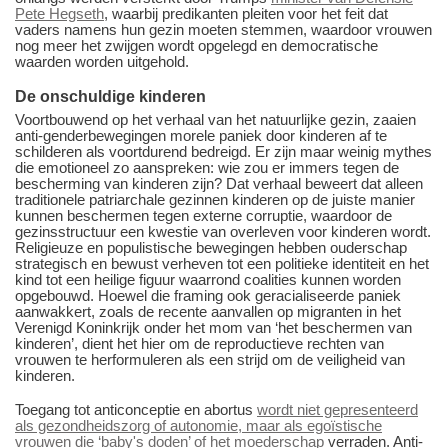
Pete Hegseth
, waarbij predikanten pleiten voor het feit dat
vaders namens hun gezin moeten stemmen, waardoor vrouwen
nog meer het zwijgen wordt opgelegd en democratische
waarden worden uitgehold.
De onschuldige kinderen
Voortbouwend op het verhaal van het natuurlijke gezin, zaaien
anti-genderbewegingen morele paniek door kinderen af te
schilderen als voortdurend bedreigd. Er zijn maar weinig mythes
die emotioneel zo aanspreken: wie zou er immers tegen de
bescherming van kinderen zijn? Dat verhaal beweert dat alleen
traditionele patriarchale gezinnen kinderen op de juiste manier
kunnen beschermen tegen externe corruptie, waardoor de
gezinsstructuur een kwestie van overleven voor kinderen wordt.
Religieuze en populistische bewegingen hebben ouderschap
strategisch en bewust verheven tot een politieke identiteit en het
kind tot een heilige figuur waarrond coalities kunnen worden
opgebouwd. Hoewel die framing ook geracialiseerde paniek
aanwakkert, zoals de recente aanvallen op migranten in het
Verenigd Koninkrijk onder het mom van ‘het beschermen van
kinderen’, dient het hier om de reproductieve rechten van
vrouwen te herformuleren als een strijd om de veiligheid van
kinderen.
Toegang tot anticonceptie en abortus
wordt niet gepresenteerd
als gezondheidszorg of autonomie, maar als egoïstische
vrouwen die ‘baby's doden’ of het moederschap
verraden. Anti-