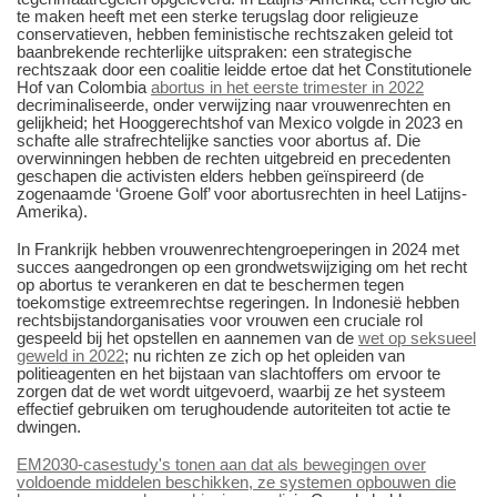
te maken heeft met een sterke terugslag door religieuze
conservatieven, hebben feministische rechtszaken geleid tot
baanbrekende rechterlijke uitspraken: een strategische
rechtszaak door een coalitie leidde ertoe dat het Constitutionele
Hof van Colombia
abortus in het eerste trimester in 2022
decriminaliseerde, onder verwijzing naar vrouwenrechten en
gelijkheid; het Hooggerechtshof van Mexico volgde in 2023 en
schafte alle strafrechtelijke sancties voor abortus af. Die
overwinningen hebben de rechten uitgebreid en precedenten
geschapen die activisten elders hebben geïnspireerd (de
zogenaamde ‘Groene Golf’ voor abortusrechten in heel Latijns-
Amerika).
In Frankrijk hebben vrouwenrechtengroeperingen in 2024 met
succes aangedrongen op een grondwetswijziging om het recht
op abortus te verankeren en dat te beschermen tegen
toekomstige extreemrechtse regeringen. In Indonesië hebben
rechtsbijstandorganisaties voor vrouwen een cruciale rol
gespeeld bij het opstellen en aannemen van de
wet op seksueel
geweld in 2022
; nu richten ze zich op het opleiden van
politieagenten en het bijstaan van slachtoffers om ervoor te
zorgen dat de wet wordt uitgevoerd, waarbij ze het systeem
effectief gebruiken om terughoudende autoriteiten tot actie te
dwingen.
EM2030-casestudy's tonen aan dat als bewegingen over
voldoende middelen beschikken, ze systemen opbouwen die