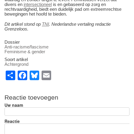
divers en
intersectioneel
is en gebaseerd op zorg en
rechtvaardigheid, biedt een duidelijk pad om extreemrechtse
bewegingen het hoofd te bieden.
Dit artikel stond op
TNI
. Nederlandse vertaling redactie
Grenzeloos.
Dossier
Anti-racisme/fascisme
Feminisme & gender
Soort artikel
Achtergrond
S
F
Bl
E
h
a
u
m
ar
c
e
ail
Reactie toevoegen
e
e
sk
Uw naam
b
y
o
Reactie
o