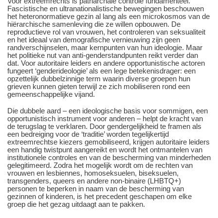
Voor extreemrechts is patriarchale controle fundamenteel.
Fascistische en ultranationalistische bewegingen beschouwen
het heteronormatieve gezin al lang als een microkosmos van de
hiërarchische samenleving die ze willen opbouwen. De
reproductieve rol van vrouwen, het controleren van seksualiteit
en het ideaal van demografische vernieuwing zijn geen
randverschijnselen, maar kernpunten van hun ideologie. Maar
het politieke nut van anti-genderstandpunten reikt verder dan
dat. Voor autoritaire leiders en andere opportunistische actoren
fungeert ‘genderideologie’ als een lege betekenisdrager: een
opzettelijk dubbelzinnige term waarin diverse groepen hun
grieven kunnen gieten terwijl ze zich mobiliseren rond een
gemeenschappelijke vijand.
Die dubbele aard – een ideologische basis voor sommigen, een
opportunistisch instrument voor anderen – helpt de kracht van
de terugslag te verklaren. Door gendergelijkheid te framen als
een bedreiging voor de ‘traditie’ worden tegelijkertijd
extreemrechtse kiezers gemobiliseerd, krijgen autoritaire leiders
een handig twistpunt aangereikt en wordt het ontmantelen van
institutionele controles en van de bescherming van minderheden
gelegitimeerd. Zodra het mogelijk wordt om de rechten van
vrouwen en lesbiennes, homoseksuelen, biseksuelen,
transgenders, queers en andere non-binaire (LHBTQ+)
personen te beperken in naam van de bescherming van
gezinnen of kinderen, is het precedent geschapen om elke
groep die het gezag uitdaagt aan te pakken.