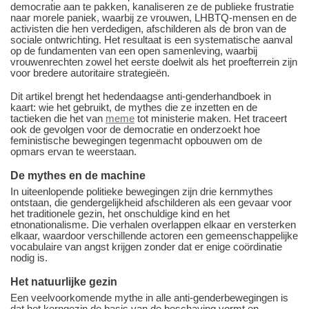
democratie aan te pakken, kanaliseren ze de publieke frustratie
naar morele paniek, waarbij ze vrouwen, LHBTQ-mensen en de
activisten die hen verdedigen, afschilderen als de bron van de
sociale ontwrichting. Het resultaat is een systematische aanval
op de fundamenten van een open samenleving, waarbij
vrouwenrechten zowel het eerste doelwit als het proefterrein zijn
voor bredere autoritaire strategieën.
Dit artikel brengt het hedendaagse anti-genderhandboek in
kaart: wie het gebruikt, de mythes die ze inzetten en de
tactieken die het van
meme
tot ministerie maken. Het traceert
ook de gevolgen voor de democratie en onderzoekt hoe
feministische bewegingen tegenmacht opbouwen om de
opmars ervan te weerstaan.
De mythes en de machine
In uiteenlopende politieke bewegingen zijn drie kernmythes
ontstaan, die gendergelijkheid afschilderen als een gevaar voor
het traditionele gezin, het onschuldige kind en het
etnonationalisme. Die verhalen overlappen elkaar en versterken
elkaar, waardoor verschillende actoren een gemeenschappelijke
vocabulaire van angst krijgen zonder dat er enige coördinatie
nodig is.
Het natuurlijke gezin
Een veelvoorkomende mythe in alle anti-genderbewegingen is
dat het kerngezin de basis van de beschaving vormt en