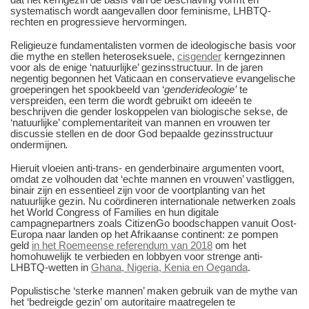
systematisch wordt aangevallen door feminisme, LHBTQ-
rechten en progressieve hervormingen.
Religieuze fundamentalisten vormen de ideologische basis voor
die mythe en stellen heteroseksuele,
cisgender
kerngezinnen
voor als de enige ‘natuurlijke’ gezinsstructuur. In de jaren
negentig begonnen het Vaticaan en conservatieve evangelische
groeperingen het spookbeeld van ‘
genderideologie’
te
verspreiden, een term die wordt gebruikt om ideeën te
beschrijven die gender loskoppelen van biologische sekse, de
‘natuurlijke’ complementariteit van mannen en vrouwen ter
discussie stellen en de door God bepaalde gezinsstructuur
ondermijnen
.
Hieruit vloeien anti-trans- en genderbinaire argumenten voort,
omdat ze volhouden dat ‘echte mannen en vrouwen’ vastliggen,
binair zijn en essentieel zijn voor de voortplanting van het
natuurlijke gezin. Nu coördineren internationale netwerken zoals
het World Congress of Families en hun digitale
campagnepartners zoals CitizenGo boodschappen vanuit Oost-
Europa naar landen op het Afrikaanse continent: ze pompen
geld
in het Roemeense referendum van 2018
om het
homohuwelijk te verbieden en lobbyen voor strenge anti-
LHBTQ-wetten in
Ghana, Nigeria, Kenia en Oeganda
.
Populistische ‘sterke mannen’ maken gebruik van de mythe van
het ‘bedreigde gezin’ om autoritaire maatregelen te