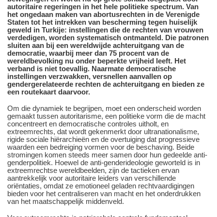
autoritaire regeringen in het hele politieke spectrum. Van
het ongedaan maken van abortusrechten in de Verenigde
Staten tot het intrekken van bescherming tegen huiselijk
geweld in Turkije: instellingen die de rechten van vrouwen
verdedigen, worden systematisch ontmanteld. Die patronen
sluiten aan bij een wereldwijde achteruitgang van de
democratie, waarbij meer dan 75 procent van de
wereldbevolking nu onder beperkte vrijheid leeft. Het
verband is niet toevallig. Naarmate democratische
instellingen verzwakken, versnellen aanvallen op
gendergerelateerde rechten de achteruitgang en bieden ze
een routekaart daarvoor.
Om die dynamiek te begrijpen, moet een onderscheid worden
gemaakt tussen autoritarisme, een politieke vorm die de macht
concentreert en democratische controles uitholt, en
extreemrechts, dat wordt gekenmerkt door ultranationalisme,
rigide sociale hiërarchieën en de overtuiging dat progressieve
waarden een bedreiging vormen voor de beschaving. Beide
stromingen komen steeds meer samen door hun gedeelde anti-
genderpolitiek. Hoewel de anti-genderideologie geworteld is in
extreemrechtse wereldbeelden, zijn de tactieken ervan
aantrekkelijk voor autoritaire leiders van verschillende
oriëntaties, omdat ze emotioneel geladen rechtvaardigingen
bieden voor het centraliseren van macht en het onderdrukken
van het maatschappelijk middenveld.