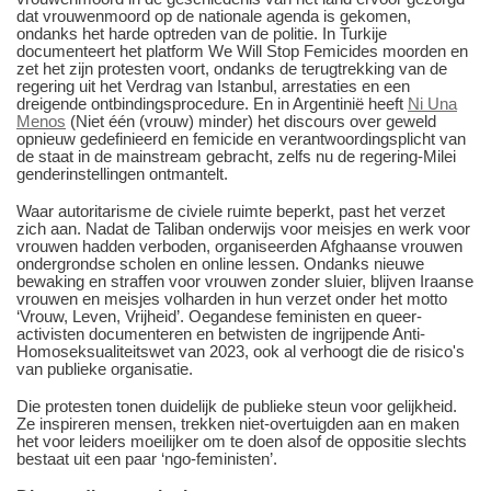
dat vrouwenmoord op de nationale agenda is gekomen,
ondanks het harde optreden van de politie. In Turkije
documenteert het platform We Will Stop Femicides moorden en
zet het zijn protesten voort, ondanks de terugtrekking van de
regering uit het Verdrag van Istanbul, arrestaties en een
dreigende ontbindingsprocedure. En in Argentinië heeft
Ni Una
Menos
(Niet één (vrouw) minder) het discours over geweld
opnieuw gedefinieerd en femicide en verantwoordingsplicht van
de staat in de mainstream gebracht, zelfs nu de regering-Milei
genderinstellingen ontmantelt.
Waar autoritarisme de civiele ruimte beperkt, past het verzet
zich aan. Nadat de Taliban onderwijs voor meisjes en werk voor
vrouwen hadden verboden, organiseerden Afghaanse vrouwen
ondergrondse scholen en online lessen. Ondanks nieuwe
bewaking en straffen voor vrouwen zonder sluier, blijven Iraanse
vrouwen en meisjes volharden in hun verzet onder het motto
‘Vrouw, Leven, Vrijheid’. Oegandese feministen en queer-
activisten documenteren en betwisten de ingrijpende Anti-
Homoseksualiteitswet van 2023, ook al verhoogt die de risico's
van publieke organisatie.
Die protesten tonen duidelijk de publieke steun voor gelijkheid.
Ze inspireren mensen, trekken niet-overtuigden aan en maken
het voor leiders moeilijker om te doen alsof de oppositie slechts
bestaat uit een paar ‘ngo-feministen’.