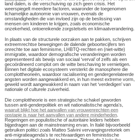
land dalen, is die verschuiving op zich geen crisis. Het
weerspiegelt meerdere factoren, waaronder de toegenomen
lichamelijke autonomie van vrouwen, evenals de
omstandigheden die van invloed zijn op de beslissing van
mensen om kinderen te krijgen, zoals economische
onzekerheid, ontoereikende zorgstelsels en klimaatverandering.
In plaats van de structurele oorzaken aan te pakken, schrijven
extreemrechtse bewegingen de dalende geboortecijfers ten
onrechte toe aan feminisme, LHBTQ-rechten en (niet-witte)
immigratie, waardoor demografische veranderingen worden
gepresenteerd als bewijs van sociaal ‘verval’ of zelfs als een
gecoördineerd complot om de witte beschaving te vernietigen.
Binnen het digitale ecosysteem versterkt de manosphere die
complottheorieën, waardoor racialisering en gendergerelateerde
angsten worden aangewakkerd en, in hun meest extreme vorm,
geweld wordt aangewakkerd in naam van het ‘verdedigen’ van
nationale of culturele zuiverheid.
Die complottheorie is een strategische schakel geworden
tussen anti-genderpolitiek en wit nationalistische agenda's,
waaruit blijkt hoe het aanvallen van vrouwenrechten een
opstapje is naar het aanvallen van andere minderheden
.
Regeringen en populistische of autoritaire leiders hebben
bijgedragen aan de mainstreaming ervan. In Italië bijvoorbeeld
gebruiken politici zoals Matteo Salvini vervangingsretoriek om
anti-migratieagenda's te rechtvaardigen en feministische
bewegingen in diskrediet te brengen. Tijdens de ‘
Unite the