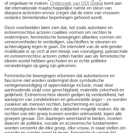
of ongedaan te maken.
Onderzoek van ODI Global
toont aan
dat internationale maatschappelijke ruimte en steun van
diaspora-activisten ervoor zorgen dat de stem van vrouwen
ondanks binnenlandse beperkingen gehoord wordt.
Deze voorbeelden laten zien dat, net zoals autoritaire en
extreemrechtse actoren coalities vormen om rechten te
ondermijnen, feministische bewegingen allianties vormen om
verworvenheden te verdedigen, slachtoffers te steunen en
achteruitgang tegen te gaan. De intensiteit van de anti-gender
mobilisatie is op zich al een bewijs van vooruitgang: patriarchale
en extreemrechtse actoren zetten harder aan als feministische
ideeën wortel hebben geschoten en er echte politieke
veranderingen op gang zijn gekomen.
Feministische bewegingen erkennen dat autoritarisme en
fascisme niet worden ondermijnd door symbolische
vertegenwoordiging of oppervlakkige inclusie, maar door
aanhoudende strijd voor gerechtigheid, materiële zekerheid en
gelijkheid. Extreemrechtse ideeën gedijen bij verdeeldheid, het
aanwijzen van zondebokken en gekunstelde angst – ze worden
zwakker als mensen rechten, bescherming en sociale
omstandigheden hebben die solidariteit mogelijk maken. Als de
rechten van één groep kunnen worden ontmanteld, lopen alle
groepen gevaar. Om daartegen weerstand te bieden, moeten
daarom de politieke, sociale en economische fundamenten
worden versterkt die elke groep, elke vrouw, in staat stellen om
waardig en zonder angst te leven. Feministisch verzet dat