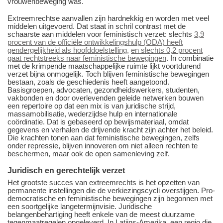
vrouwenbeweging was.
Extreemrechtse aanvallen zijn hardnekkig en worden met veel
middelen uitgevoerd. Dat staat in schril contrast met de
schaarste aan middelen voor feministisch verzet: slechts
3,9
procent van de officiële ontwikkelingshulp (ODA) heeft
gendergelijkheid als hoofddoelstelling,
en slechts 0,2 procent
gaat rechtstreeks naar feministische bewegingen
. In combinatie
met de krimpende maatschappelijke ruimte lijkt voortdurend
verzet bijna onmogelijk. Toch blijven feministische bewegingen
bestaan, zoals de geschiedenis heeft aangetoond.
Basisgroepen, advocaten, gezondheidswerkers, studenten,
vakbonden en door overlevenden geleide netwerken bouwen
een repertoire op dat een mix is van juridische strijd,
massamobilisatie, wederzijdse hulp en internationale
coördinatie. Dat is gebaseerd op bewijsmateriaal, omdat
gegevens en verhalen de drijvende kracht zijn achter het beleid.
Die krachten tonen aan dat feministische bewegingen, zelfs
onder repressie, blijven innoveren om niet alleen rechten te
beschermen, maar ook de open samenleving zelf.
Juridisch en gerechtelijk verzet
Het grootste succes van extreemrechts is het opzetten van
permanente instellingen die de verkiezingscycli overstijgen. Pro-
democratische en feministische bewegingen zijn begonnen met
een soortgelijke langetermijnvisie. Juridische
belangenbehartiging heeft enkele van de meest duurzame
tegenmaatregelen opgeleverd. In Latijns-Amerika, een regio die