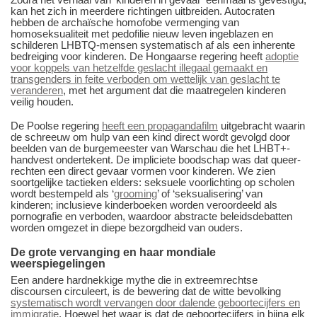
kan het zich in meerdere richtingen uitbreiden. Autocraten
hebben de archaïsche homofobe vermenging van
homoseksualiteit met pedofilie nieuw leven ingeblazen en
schilderen LHBTQ-mensen systematisch af als een inherente
bedreiging voor kinderen. De Hongaarse regering heeft
adoptie
voor koppels van hetzelfde geslacht illegaal gemaakt en
transgenders in feite verboden om wettelijk van geslacht te
veranderen
, met het argument dat die maatregelen kinderen
veilig houden.
De Poolse regering
heeft een propagandafilm
uitgebracht waarin
de schreeuw om hulp van een kind direct wordt gevolgd door
beelden van de burgemeester van Warschau die het LHBT+-
handvest ondertekent. De impliciete boodschap was dat queer-
rechten een direct gevaar vormen voor kinderen. We zien
soortgelijke tactieken elders: seksuele voorlichting op scholen
wordt bestempeld als ‘
grooming
’ of ‘seksualisering’ van
kinderen; inclusieve kinderboeken worden veroordeeld als
pornografie en verboden, waardoor abstracte beleidsdebatten
worden omgezet in diepe bezorgdheid van ouders.
De grote vervanging en haar mondiale
weerspiegelingen
Een andere hardnekkige mythe die in extreemrechtse
discoursen circuleert, is de bewering dat de witte bevolking
systematisch wordt vervangen door dalende geboortecijfers en
immigratie
. Hoewel het waar is dat de geboortecijfers in bijna elk