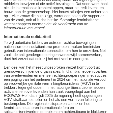
middelen toewijzen of die actief bezuinigen. Dat soort werk haalt
niet de internationale krantenkoppen, maar het redt levens en
bouwt aan de gemeenschap. Het bouwt stilletjes een achterban
op – elke vrouw die hulp krijgt, wordt een potentiële supporter
van de zaak, ook al is dat in stilte. Sommige feministische
wetenschappers noemen dat ‘
de veerkracht van de
infrastructuur van verzet’
.
Internationale solidariteit
Terwijl autoritaire leiders en extreemrechtse bewegingen
nationalisme en isolationisme promoten, maken feministen
gebruik van internationale connecties om hen te omzeilen. Net
zoals de anti-gendergroeperingen wereldwijd samenwerken,
doet het verzet dat ook, zij het met veel minder geld.
Een deel van het meest uitgesproken verzet komt voort uit
grensoverschrijdende organisaties. In
Gambia
hebben coalities
van overlevenden en mensenrechtengroeperingen met succes
een poging van het parlement in 2024 om het nationale verbod
op vrouwelijke genitale verminking/besnijdenis (VGV) in te
trekken, tegengehouden. In het naburige Sierra Leone hebben
activisten en overlevenden hun zaak voorgelegd aan het
ECOWAS-Hof, dat in juli 2025 de regering heeft opgedragen
VGV strafbaar te stellen en het als een vorm van foltering te
bestempelen. Die regionale uitspraken laten zien hoe
feministische actoren internationale fora en
solidariteitsnetwerken gebruiken om achteruitgang te blokkeren