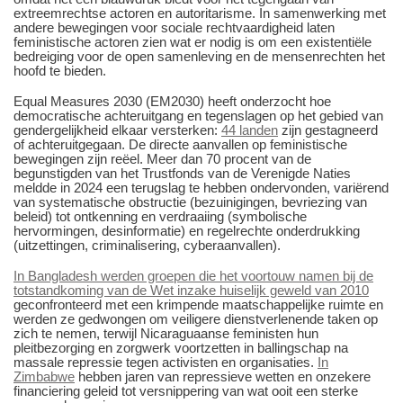
extreemrechtse actoren en autoritarisme. In samenwerking met
andere bewegingen voor sociale rechtvaardigheid laten
feministische actoren zien wat er nodig is om een existentiële
bedreiging voor de open samenleving en de mensenrechten het
hoofd te bieden.
Equal Measures 2030 (EM2030) heeft onderzocht hoe
democratische achteruitgang en tegenslagen op het gebied van
gendergelijkheid elkaar versterken:
44 landen
zijn gestagneerd
of achteruitgegaan. De directe aanvallen op feministische
bewegingen zijn reëel. Meer dan 70 procent van de
begunstigden van het Trustfonds van de Verenigde Naties
meldde in 2024 een terugslag te hebben ondervonden, variërend
van systematische obstructie (bezuinigingen, bevriezing van
beleid) tot ontkenning en verdraaiing (symbolische
hervormingen, desinformatie) en regelrechte onderdrukking
(uitzettingen, criminalisering, cyberaanvallen).
In Bangladesh werden groepen die het voortouw namen bij de
totstandkoming van de Wet inzake huiselijk geweld van 2010
geconfronteerd met een krimpende maatschappelijke ruimte en
werden ze gedwongen om veiligere dienstverlenende taken op
zich te nemen, terwijl Nicaraguaanse feministen hun
pleitbezorging en zorgwerk voortzetten in ballingschap na
massale repressie tegen activisten en organisaties.
In
Zimbabwe
hebben jaren van repressieve wetten en onzekere
financiering geleid tot versnippering van wat ooit een sterke