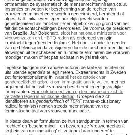
ontmantelen ze systematisch de mensenrechteninfrastructuur.
Instanties en wetten ter bescherming van de rechten van
vrouwen en minderheden worden gedecimeerd, hernoemd of
afgeschaft. Initiatieven tegen huiselijk geweld worden
geherdefinieerd als ‘anti-familie’ en afgebroken op grond van het
feit dat ze echtscheidingen bevorderen. De voormalige president
van Brazilië, Jair Bolsonaro,
sloot het nationale ministerie voor
Vrouwenzaken en LHBTQ-raden
als onderdeel van zijn
kruistocht tegen ‘genderideologie’. Het doel is duidelijk: gender
van de beleidsagenda verwijderen door de mechanismen die het
afdwingen uit te schakelen en ruimtes te elimineren die vrouwen
mondiger maken of het patriarchaat in twijfel trekken.
Tegelijkertijd gebruiken andere actoren de taal van rechten om
uitsluitende agenda's te legitimeren. Extreemrechts in Zweden
zet ‘femonationalisme’ in,
waarbij het de retoriek van
gendergelijkheid gebruikt om immigratie aan te vallen
, met het
argument dat het witte vrouwen beschermt tegen gevaarlijke
immigranten.
Frankrijk beroept zich op feminisme om zich te
verzetten tegen islamitische kleding
. Groepen die zich
identificeren als
genderkritisch
of
TERF
(trans-exclusionary
radical feminists) nemen steeds meer afstand van de
feministische taal van vrouwenemancipatie.
In plaats daarvan formuleren ze hun standpunten in termen van
‘rechten’ en ‘bescherming’ – en beweren ze ‘vrouwenrechten’,
‘vrijheid van meningsuiting’ of ‘veiligheid van kinderen’ te