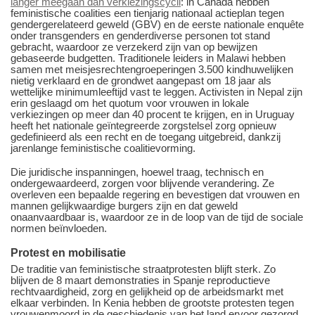
langer meegaan dan verkiezingscycli
: in Canada hebben
feministische coalities een tienjarig nationaal actieplan tegen
gendergerelateerd geweld (GBV) en de eerste nationale enquête
onder transgenders en genderdiverse personen tot stand
gebracht, waardoor ze verzekerd zijn van op bewijzen
gebaseerde budgetten. Traditionele leiders in Malawi hebben
samen met meisjesrechtengroeperingen 3.500 kindhuwelijken
nietig verklaard en de grondwet aangepast om 18 jaar als
wettelijke minimumleeftijd vast te leggen. Activisten in Nepal zijn
erin geslaagd om het quotum voor vrouwen in lokale
verkiezingen op meer dan 40 procent te krijgen, en in Uruguay
heeft het nationale geïntegreerde zorgstelsel zorg opnieuw
gedefinieerd als een recht en de toegang uitgebreid, dankzij
jarenlange feministische coalitievorming.
Die juridische inspanningen, hoewel traag, technisch en
ondergewaardeerd, zorgen voor blijvende verandering. Ze
overleven een bepaalde regering en bevestigen dat vrouwen en
mannen gelijkwaardige burgers zijn en dat geweld
onaanvaardbaar is, waardoor ze in de loop van de tijd de sociale
normen beïnvloeden.
Protest en mobilisatie
De traditie van feministische straatprotesten blijft sterk. Zo
blijven de 8 maart demonstraties in Spanje reproductieve
rechtvaardigheid, zorg en gelijkheid op de arbeidsmarkt met
elkaar verbinden. In Kenia hebben de grootste protesten tegen
vrouwenmoord in de geschiedenis van het land ervoor gezorgd