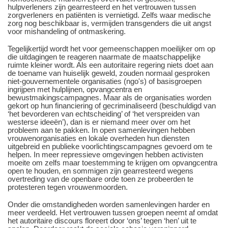
hulpverleners zijn gearresteerd en het vertrouwen tussen
zorgverleners en patiënten is vernietigd. Zelfs waar medische
zorg nog beschikbaar is, vermijden transgenders die uit angst
voor mishandeling of ontmaskering.
Tegelijkertijd wordt het voor gemeenschappen moeilijker om op
die uitdagingen te reageren naarmate de maatschappelijke
ruimte kleiner wordt. Als een autoritaire regering niets doet aan
de toename van huiselijk geweld, zouden normaal gesproken
niet-gouvernementele organisaties (ngo's) of basisgroepen
ingrijpen met hulplijnen, opvangcentra en
bewustmakingscampagnes. Maar als de organisaties worden
gekort op hun financiering of gecriminaliseerd (beschuldigd van
‘het bevorderen van echtscheiding’ of ‘het verspreiden van
westerse ideeën’), dan is er niemand meer over om het
probleem aan te pakken. In open samenlevingen hebben
vrouwenorganisaties en lokale overheden hun diensten
uitgebreid en publieke voorlichtingscampagnes gevoerd om te
helpen. In meer repressieve omgevingen hebben activisten
moeite om zelfs maar toestemming te krijgen om opvangcentra
open te houden, en sommigen zijn gearresteerd wegens
overtreding van de openbare orde toen ze probeerden te
protesteren tegen vrouwenmoorden.
Onder die omstandigheden worden samenlevingen harder en
meer verdeeld. Het vertrouwen tussen groepen neemt af omdat
het autoritaire discours floreert door ‘ons’ tegen ‘hen’ uit te