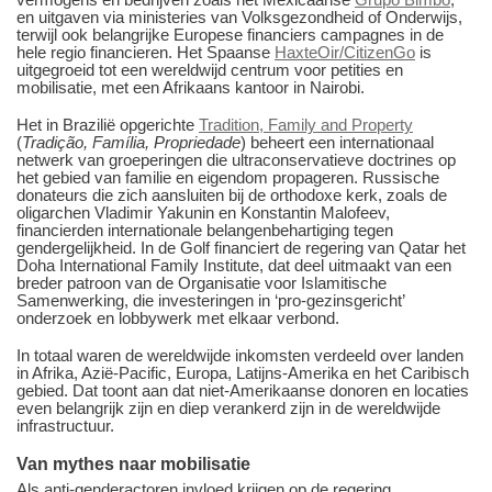
en uitgaven via ministeries van Volksgezondheid of Onderwijs,
terwijl ook belangrijke Europese financiers campagnes in de
hele regio financieren. Het Spaanse
HaxteOir/CitizenGo
is
uitgegroeid tot een wereldwijd centrum voor petities en
mobilisatie, met een Afrikaans kantoor in Nairobi.
Het in Brazilië opgerichte
Tradition, Family and Property
(
Tradição, Família, Propriedade
) beheert een internationaal
netwerk van groeperingen die ultraconservatieve doctrines op
het gebied van familie en eigendom propageren. Russische
donateurs die zich aansluiten bij de orthodoxe kerk, zoals de
oligarchen Vladimir Yakunin en Konstantin Malofeev,
financierden internationale belangenbehartiging tegen
gendergelijkheid. In de Golf financiert de regering van Qatar het
Doha International Family Institute, dat deel uitmaakt van een
breder patroon van de Organisatie voor Islamitische
Samenwerking, die investeringen in ‘pro-gezinsgericht’
onderzoek en lobbywerk met elkaar verbond.
In totaal waren de wereldwijde inkomsten verdeeld over landen
in Afrika, Azië-Pacific, Europa, Latijns-Amerika en het Caribisch
gebied. Dat toont aan dat niet-Amerikaanse donoren en locaties
even belangrijk zijn en diep verankerd zijn in de wereldwijde
infrastructuur.
Van mythes naar mobilisatie
Als anti-genderactoren invloed krijgen op de regering,