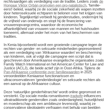
rechtvaardigen als verdediging van de traditie. Leiders zoals
de
Hongaar Viktor Orbán promoten een pro-natalistisch
, ‘familie-
eerst’-beleid, waarbij ze de sociale zekerheid als wapen inzetten
door heteroseksuele echtparen te belonen voor het krijgen van
kinderen. Tegelijkertijd verbiedt hij genderstudies, ondermijnt hij
de vrijheid van onderwijs en stopt hij de financiering van
vrouwenopvangcentra, waardoor de economische
afhankelijkheid van vrouwen van mannen en het huishouden
toeneemt, allemaal onder het mom van het beschermen van
tradities.
In Kenia bijvoorbeeld wordt een groeiende campagne tegen de
rechten van gender- en seksuele minderheden gepresenteerd
als een verdediging van ‘Afrikaanse waarden’ en bescherming
van kinderen, ook al volgt die campagne een script dat is
geschreven door Amerikaanse evangelische organisaties zoals
Family Watch International en het American Center for Law and
Justice (ACLJ), die beide actief zijn in Oost-Afrika. Tijdens de
Pan-Afrikaanse conferentie over familiewaarden
in 2025
veroordeelden Keniaanse functionarissen en
ultraconservatieven ‘genderideologie’ en seksuele rechten als
een aanval op de Afrikaanse cultuur.
Deze ‘natuurlijke genderhiërarchie’ wordt online gepromoot en
versterkt. Op sociale media romantiseren
tradwife
-influencers
ultratraditionele genderrollen zoals onderdanigheid, huiselijkheid
en moederschap als een ambitieuze levensstijl, waarbij ze
conservatieve ideologieën verfraaien met behulp van beelden