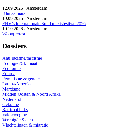
12.09.2026
-
Amsterdam
Klimaatmars
19.09.2026
-
Amsterdam
FNV’s Internationale Solidariteitsfestival 2026
10.10.2026
-
Amsterdam
Woonprotest
Dossiers
Anti-racisme/fascisme
Ecologie & klimaat
Economie
Europa
Feminisme & gender
Latijns-Amerika
Marxisme
Midden-Oosten & Noord Afrika
Nederland
Oekraïne
Radicaal links
Vakbeweging
Verenigde Staten
Vluchtelingen & migratie