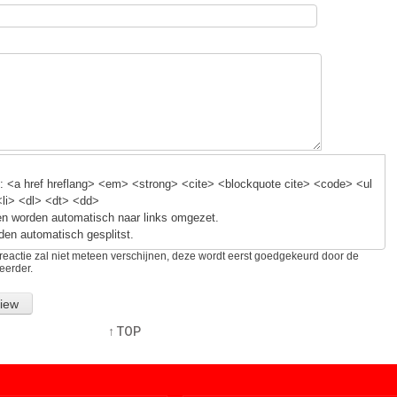
 <a href hreflang> <em> <strong> <cite> <blockquote cite> <code> <ul
<li> <dl> <dt> <dd>
n worden automatisch naar links omgezet.
den automatisch gesplitst.
reactie zal niet meteen verschijnen, deze wordt eerst goedgekeurd door de
eerder.
↑ TOP