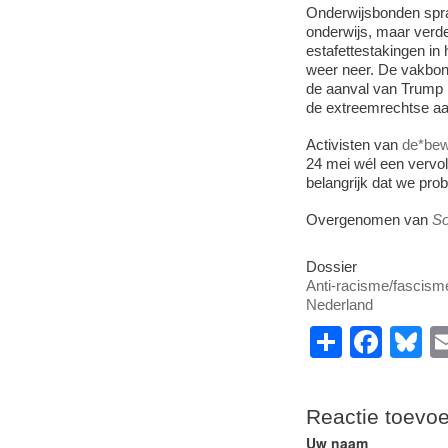
Onderwijsbonden sprak
onderwijs, maar verde
estafettestakingen in
weer neer. De vakbond
de aanval van Trump 
de extreemrechtse aa
Activisten van
de*bew
24 mei wél een vervol
belangrijk dat we pro
Overgenomen van
So
Dossier
Anti-racisme/fascism
Nederland
S
F
B
h
a
u
ar
c
e
Reactie toevo
e
e
s
Uw naam