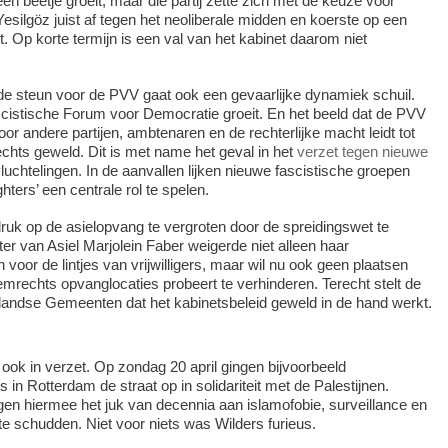
en beetje groeit, maar die partij zette zich met de keuze voor
esilgöz juist af tegen het neoliberale midden en koerste op een
. Op korte termijn is een val van het kabinet daarom niet
de steun voor de PVV gaat ook een gevaarlijke dynamiek schuil.
cistische Forum voor Democratie groeit. En het beeld dat de PVV
or andere partijen, ambtenaren en de rechterlijke macht leidt tot
hts geweld. Dit is met name het geval in het
verzet tegen nieuwe
luchtelingen. In de aanvallen lijken nieuwe fascistische groepen
ters’ een centrale rol te spelen.
uk op de asielopvang te vergroten door de spreidingswet te
er van Asiel Marjolein Faber weigerde niet alleen haar
 voor de lintjes van vrijwilligers, maar wil nu ook geen plaatsen
rechts opvanglocaties probeert te verhinderen. Terecht stelt de
landse Gemeenten dat het kabinetsbeleid geweld in de hand werkt.
k in verzet. Op zondag 20 april gingen bijvoorbeeld
in Rotterdam de straat op in solidariteit met de Palestijnen.
en hiermee het juk van decennia aan islamofobie, surveillance en
te schudden. Niet voor niets was Wilders furieus.