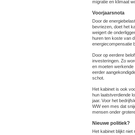
migratie en klimaat w
Voorjaarsnota
Door de energiebelast
bevriezen, doet het 
weigert de onderligge
huren ten koste van 
energiecompensatie be
Door op eerdere belof
investeringen. Zo wor
en moeten werkende 
eerder aangekondigde v
schot.
Het kabinet is ook 
hun laatstverdiende l
jaar. Voor het bedrijf
WW een mes dat snijd
mensen onder grotere
Nieuwe politiek?
Het kabinet blijkt nie