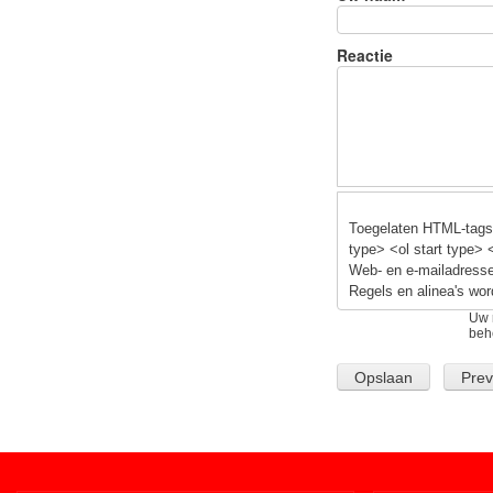
b
y
o
Reactie
o
k
Toegelaten HTML-tags:
type> <ol start type> 
Web- en e-mailadresse
Regels en alinea's wor
Uw 
beh