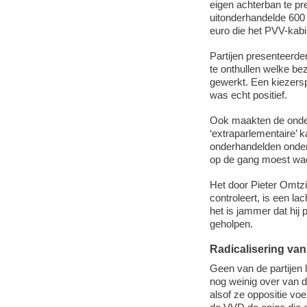
eigen achterban te pr
uitonderhandelde 600 
euro die het PVV-kabin
Partijen presenteerde
te onthullen welke be
gewerkt. Een kiezersp
was echt positief.
Ook maakten de onder
‘extraparlementaire’ 
onderhandelden onder 
op de gang moest wac
Het door Pieter Omtz
controleert, is een lac
het is jammer dat hij 
geholpen.
Radicalisering va
Geen van de partijen l
nog weinig over van 
alsof ze oppositie voer