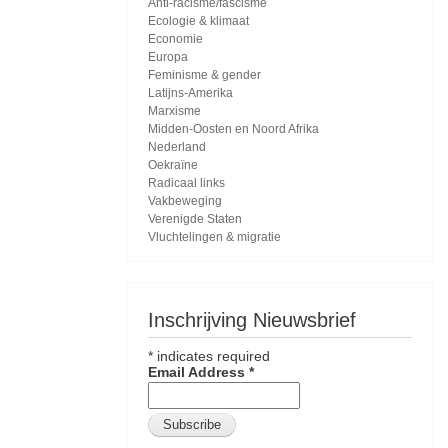
Anti-racisme/fascisme
Ecologie & klimaat
Economie
Europa
Feminisme & gender
Latijns-Amerika
Marxisme
Midden-Oosten en Noord Afrika
Nederland
Oekraïne
Radicaal links
Vakbeweging
Verenigde Staten
Vluchtelingen & migratie
Inschrijving Nieuwsbrief
*
indicates required
Email Address
*