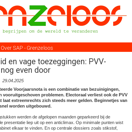
Overslaan
en
naar
de
inhoud
gaan
Over SAP - Grenzeloos
id en vage toezeggingen: PVV-
 nog even door
-
29.04.2025
nteerde Voorjaarsnota is een combinatie van bezuinigingen,
n vooruitgeschoven problemen. Electoraal verliest ook de PVV
t laat extreemrechts zich steeds meer gelden. Beginnetjes van
 snel worden uitgebouwd.
aagstukken werden de afgelopen maanden geparkeerd bij de
e presentatie liep uit op een anticlimax. Op minimale punten wist
inet elkaar te vinden. En op centrale dossiers zoals stikstof,