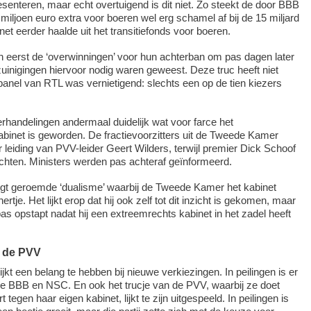
esenteren, maar echt overtuigend is dit niet. Zo steekt de door BBB
miljoen euro extra voor boeren wel erg schamel af bij de 15 miljard
et eerder haalde uit het transitiefonds voor boeren.
n eerst de ‘overwinningen’ voor hun achterban om pas dagen later
zuinigingen hiervoor nodig waren geweest. Deze truc heeft niet
anel van RTL was vernietigend: slechts een op de tien kiezers
handelingen andermaal duidelijk wat voor farce het
kabinet is geworden. De fractievoorzitters uit de Tweede Kamer
leiding van PVV-leider Geert Wilders, terwijl premier Dick Schoof
hten. Ministers werden pas achteraf geïnformeerd.
igt geroemde ‘dualisme’ waarbij de Tweede Kamer het kabinet
hertje. Het lijkt erop dat hij ook zelf tot dit inzicht is gekomen, maar
pas opstapt nadat hij een extreemrechts kabinet in het zadel heeft
n de PVV
ijkt een belang te hebben bij nieuwe verkiezingen. In peilingen is er
de BBB en NSC. En ook het trucje van de PVV, waarbij ze doet
t tegen haar eigen kabinet, lijkt te zijn uitgespeeld. In peilingen is