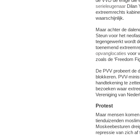
de VVD de enige die e
serieleugenaar
Dilan Y
extreemrechts kabinet
waarschijnlijk.
Maar achter de dalen
Steun voor het neofas
tegengewerkt wordt do
toenemend extreemrec
opvanglocaties
voor v
zoals de ‘Freedom Figh
De PVV probeert de dr
blokkeren. PVV-minist
handtekening te zetten
bezoeken waar extreem
Vereniging van Neder
Protest
Maar mensen komen oo
tienduizenden moslims 
Moskeebesturen dreig
repressie van zich af 