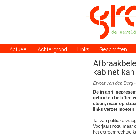
Actueel
Achtergrond
Links
Geschriften
Menu
Afbraakbele
kabinet kan
Ewout van den Berg
De in april geprese
gebroken beloften e
steun, maar op straa
links verzet moeten
Tal van politieke vr
Voorjaarsnota, maar d
het extreemrechtse kab