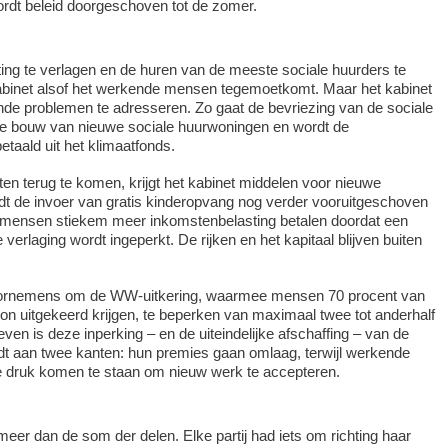
ordt beleid doorgeschoven tot de zomer.
ing te verlagen en de huren van de meeste sociale huurders te
kabinet alsof het werkende mensen tegemoetkomt. Maar het kabinet
nde problemen te adresseren. Zo gaat de bevriezing van de sociale
de bouw van nieuwe sociale huurwoningen en wordt de
taald uit het klimaatfonds.
ten terug te komen, krijgt het kabinet middelen voor nieuwe
dt de invoer van gratis kinderopvang nog verder vooruitgeschoven
mensen stiekem meer inkomstenbelasting betalen doordat een
erlaging wordt ingeperkt. De rijken en het kapitaal blijven buiten
voornemens om de WW-uitkering, waarmee mensen 70 procent van
oon uitgekeerd krijgen, te beperken van maximaal twee tot anderhalf
sleven is deze inperking – en de uiteindelijke afschaffing – van de
t aan twee kanten: hun premies gaan omlaag, terwijl werkende
 druk komen te staan om nieuw werk te accepteren.
t meer dan de som der delen. Elke partij had iets om richting haar