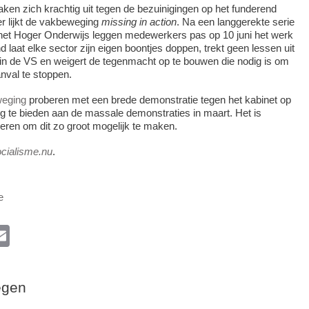
en zich krachtig uit tegen de bezuinigingen op het funderend
r lijkt de vakbeweging
missing
in action
. Na een langgerekte serie
 het Hoger Onderwijs leggen medewerkers pas op 10 juni het werk
 laat elke sector zijn eigen boontjes doppen, trekt geen lessen uit
in de VS en weigert de tegenmacht op te bouwen die nodig is om
nval te stoppen.
eging
proberen met een brede demonstratie tegen het kabinet op
g te bieden aan de massale demonstraties in maart. Het is
beren om dit zo groot mogelijk te maken.
cialisme.nu
.
e
l
E
m
ail
egen
k