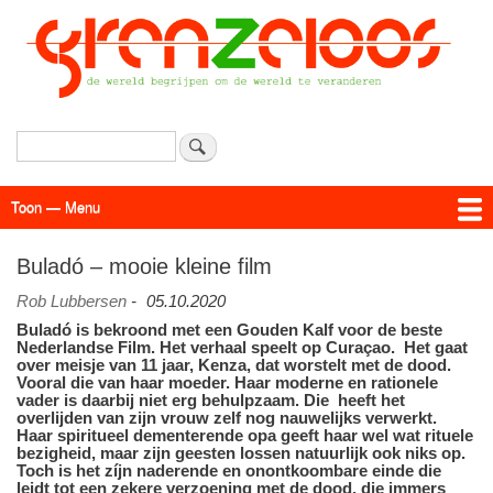
Overslaan
en
naar
de
inhoud
gaan
Zoeken
Toon — Menu
Menu
Actueel
Achtergrond
Links
Geschriften
Over SAP - Grenzeloos
Buladó – mooie kleine film
Rob Lubbersen
-
05.10.2020
Buladó is bekroond met een Gouden Kalf voor de beste
Nederlandse Film. Het verhaal speelt op Curaçao. Het gaat
over meisje van 11 jaar, Kenza, dat worstelt met de dood.
Vooral die van haar moeder. Haar moderne en rationele
vader is daarbij niet erg behulpzaam. Die heeft het
overlijden van zijn vrouw zelf nog nauwelijks verwerkt.
Haar spiritueel dementerende opa geeft haar wel wat rituele
bezigheid, maar zijn geesten lossen natuurlijk ook niks op.
Toch is het zíjn naderende en onontkoombare einde die
leidt tot een zekere verzoening met de dood, die immers