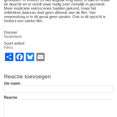
de douche en er wordt waar nodig zeer zinnelijk in gezoend.
Meer expliciete seksscenes hadden gekund, maar het
ontbreken daarvan doet geen afbreuk aan de film. Van
verpreutsing is in dit geval geen sprake. Ook in dit opzicht is
Instinct een sterke film.
Dossier
Nederland
Soort artikel
Films
S
F
Bl
E
h
a
u
m
ar
c
e
ail
Reactie toevoegen
e
e
sk
Uw naam
b
y
o
Reactie
o
k