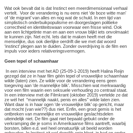
Wat ook bevalt dat is dat Instinct een meerdimensionaal verhaal
vertelt. Voor de verandering is nu eens niet ‘de boze witte man’
of ‘de migrant’ van alles en nog wat de schuld. In een tijd van
simplistisch onderbuikpopulisme en doorgeslagen politieke
correctheid en identiteitswaan voorwaar een frisse wind. Ook
aan een lichtgetinte man en aan een vrouw blijkt iets onvolmaakt
te kunnen zijn. Net echt. Iets dat te maken heeft met die
menselijke, dus ook dierlijke oerdrift die we met dat woord
‘instinct’ plegen aan te duiden. Zonder overdrijving is de film een
impuls voor ieders relativeringsvermogen.
Geen tepel of schaamhaar
In een interview met het AD (25-09-1-2019) heeft Halina Reijn
gezegd dat ze in haar film géén tepel of vrouwelijke schaamhaar
wilde (laten) zien. Ze wilde voor de verandering eens geen
toegeving aan ‘de mannelijke blik’. Misschien wat merkwaardig
voor een film waarin een seksuele verhouding zo centraal staat.
In een interview met de Filmkrant (oktober 2019) vertelde ze dat
ze wél het “mannelijk naakt, penis en alles” wilde laten zien.
Want daar is in haar ogen ‘de vrouwelijke blik’ op gericht, maar
dat mocht (van wie??) dus niet. Enfin, een groot gemis is het
ontbreken van mannelijke en vrouwelijke geslachtsdelen
uiteindelijk niet. De film gaat niet bepaald gebukt onder de
verkramping die je soms in Amerikaanse films aantreft, waarbij
borsten, billen e.d. wel heel onnatuurlijk uit beeld worden
gehouden. In Instinct zit wel degelijk enig bloot, in bad en onder