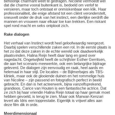
behoorlijk charmant weet te gedragen. Nicoline vermoedt wel
dat die charme vooral buitenkant is, bedoeld om verlof te
versieren, maar toch ontstaat er onmiskenbaar een klik. Haar
professionaliteit, die enige afstand tot een cliënt veronderstelt,
sneuvelt onder de druk van het instinct, een dierlijke oerdrift die
mannen en vrouwen naar elkaar toe kan trekken. Een riskant
spel rond macht en seks ontplooit zich.
Rake dialogen
Het verhaal van Instinct wordt heel geloofwaardig neergezet.
Daarbij spelen verschillende zaken een rol. In de eerste plaats is
het zo dat deze zaken in de echte wereld ook daadwerkelijk
plaatsvinden. Halina Reijn heeft daar lang en goed over
nagedacht. Ongetwijfeld heeft de schrijfster Esther Gerritsen,
die aan het scenario meewerkte, ook een belangrijke bijdrage
geleverd. De dialogen zijn eenvoudig en raak, heel aards en
helemaal in haar stijl. De locaties – de Bijlmerbajes als TBS-
kliniek, maar ook de glooiende duinen en het rommelige huis
van Nicoline – zijn passend en fotografisch perfect in beeld
gebracht. En dan is het acteerwerk, bijna vanzelfsprekend,
grandioos. Carice van Houten is een fantastische actrice. Dat
ze zich bij haar vriendin Halina Reijn totaal op haar gemak moet
hebben gevoeld, is terug te zien. Maar ook Marwan Kenzari
levert als Idris een topprestatie. Eigenlijk is vrijwel alles aan
deze film dik in orde.
Meerdimensionaal