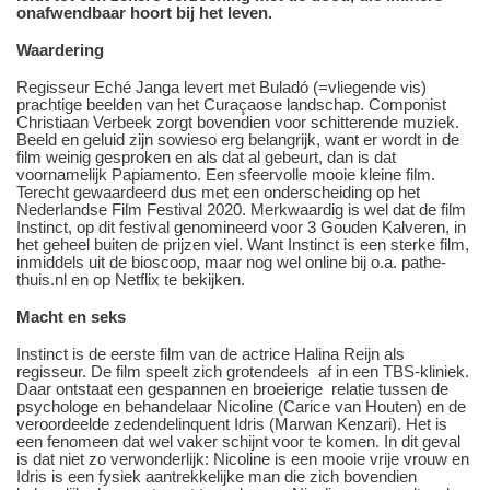
onafwendbaar hoort bij het leven.
Waardering
Regisseur Eché Janga levert met Buladó (=vliegende vis)
prachtige beelden van het Curaçaose landschap. Componist
Christiaan Verbeek zorgt bovendien voor schitterende muziek.
Beeld en geluid zijn sowieso erg belangrijk, want er wordt in de
film weinig gesproken en als dat al gebeurt, dan is dat
voornamelijk Papiamento. Een sfeervolle mooie kleine film.
Terecht gewaardeerd dus met een onderscheiding op het
Nederlandse Film Festival 2020. Merkwaardig is wel dat de film
Instinct, op dit festival genomineerd voor 3 Gouden Kalveren, in
het geheel buiten de prijzen viel. Want Instinct is een sterke film,
inmiddels uit de bioscoop, maar nog wel online bij o.a. pathe-
thuis.nl en op Netflix te bekijken.
Macht en seks
Instinct is de eerste film van de actrice Halina Reijn als
regisseur. De film speelt zich grotendeels af in een TBS-kliniek.
Daar ontstaat een gespannen en broeierige relatie tussen de
psychologe en behandelaar Nicoline (Carice van Houten) en de
veroordeelde zedendelinquent Idris (Marwan Kenzari). Het is
een fenomeen dat wel vaker schijnt voor te komen. In dit geval
is dat niet zo verwonderlijk: Nicoline is een mooie vrije vrouw en
Idris is een fysiek aantrekkelijke man die zich bovendien