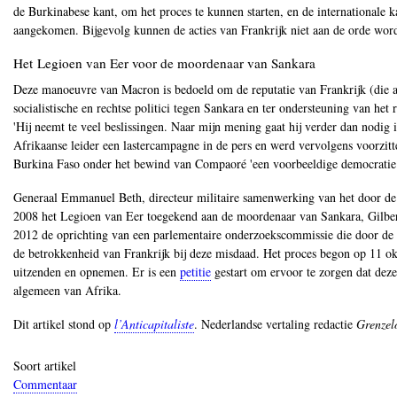
de Burkinabese kant, om het proces te kunnen starten, en de internationale ka
aangekomen. Bijgevolg kunnen de acties van Frankrijk niet aan de orde word
​​​​​​​Het
Legioen van Eer voor de moordenaar van Sankara
Deze manoeuvre van Macron is bedoeld om de reputatie van Frankrijk (die al 
socialistische en rechtse politici tegen Sankara en ter ondersteuning van he
'Hij neemt te veel beslissingen. Naar mijn mening gaat hij verder dan nodig
Afrikaanse leider een lastercampagne in de pers en werd vervolgens voorzitt
Burkina Faso onder het bewind van Compaoré 'een voorbeeldige democratie 
Generaal Emmanuel Beth, directeur militaire samenwerking van het door de t
2008 het Legioen van Eer toegekend aan de moordenaar van Sankara, Gilbert 
2012 de oprichting van een parlementaire onderzoekscommissie die door de 
de betrokkenheid van Frankrijk bij deze misdaad. Het proces begon op 11 ok
uitzenden en opnemen. Er is een
petitie
gestart om ervoor te zorgen dat deze 
algemeen van Afrika.
Dit artikel stond op
l’Anticapitaliste
. Nederlandse vertaling redactie
Grenzel
Soort artikel
Commentaar