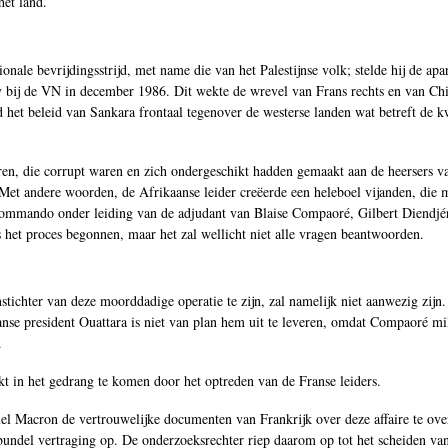
het land.
onale bevrijdingsstrijd, met name die van het Palestijnse volk; stelde hij de apa
 bij de VN in december 1986. Dit wekte de wrevel van Frans rechts en van Chir
et beleid van Sankara frontaal tegenover de westerse landen wat betreft de k
en, die corrupt waren en zich ondergeschikt hadden gemaakt aan de heersers v
. Met andere woorden, de Afrikaanse leider creëerde een heleboel vijanden, die
commando onder leiding van de adjudant van Blaise Compaoré, Gilbert Diendjé
s het proces begonnen, maar het zal wellicht niet alle vragen beantwoorden.
ichter van deze moorddadige operatie te zijn, zal namelijk niet aanwezig zijn. 
nse president Ouattara is niet van plan hem uit te leveren, omdat Compaoré mi
.
kt in het gedrang te komen door het optreden van de Franse leiders.
 Macron de vertrouwelijke documenten van Frankrijk over deze affaire te ove
undel vertraging op. De onderzoeksrechter riep daarom op tot het scheiden van