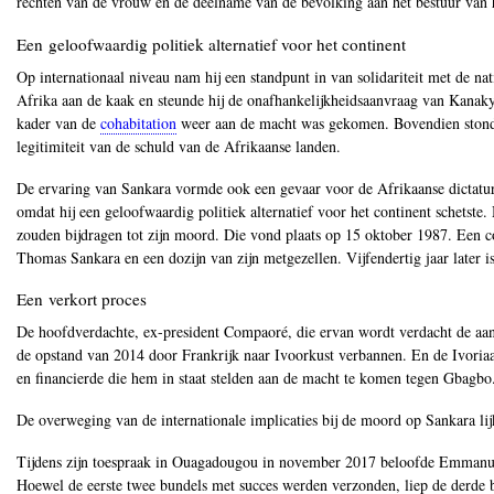
rechten van de vrouw en de deelname van de bevolking aan het bestuur van 
Een
geloofwaardig politiek alternatief voor het continent
Op internationaal niveau nam hij een standpunt in van solidariteit met de nati
Afrika aan de kaak en steunde hij de onafhankelijkheidsaanvraag van Kanaky
kader van de
cohabitation
weer aan de macht was gekomen. Bovendien stond h
legitimiteit van de schuld van de Afrikaanse landen.
De ervaring van Sankara vormde ook een gevaar voor de Afrikaanse dictatur
omdat hij een geloofwaardig politiek alternatief voor het continent schetste
zouden bijdragen tot zijn moord. Die vond plaats op 15 oktober 1987. Een 
Thomas Sankara en een dozijn van zijn metgezellen. Vijfendertig jaar later i
​​​​​​​Een
verkort proces
De hoofdverdachte, ex-president Compaoré, die ervan wordt verdacht de aanst
de opstand van 2014 door Frankrijk naar Ivoorkust verbannen. En de Ivoriaa
en financierde die hem in staat stelden aan de macht te komen tegen Gbagbo
De overweging van de internationale implicaties bij de moord op Sankara lij
Tijdens zijn toespraak in Ouagadougou in november 2017 beloofde Emmanuel
Hoewel de eerste twee bundels met succes werden verzonden, liep de derde b