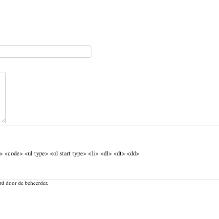
 <code> <ul type> <ol start type> <li> <dl> <dt> <dd>
rd door de beheerder.