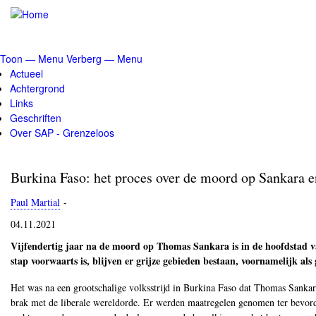
Overslaan
en
naar
de
Toon — Menu
Verberg — Menu
inhoud
Menu
Actueel
gaan
Achtergrond
Links
Geschriften
Over SAP - Grenzeloos
Burkina Faso: het proces over de moord op Sankara e
Paul Martial
-
04.11.2021
Vijfendertig jaar na de moord op Thomas Sankara is in de hoofdstad 
stap voorwaarts is, blijven er grijze gebieden bestaan, voornamelijk als
Het was na een grootschalige volksstrijd in Burkina Faso dat Thomas Sankara h
brak met de liberale wereldorde. Er werden maatregelen genomen ter bevord