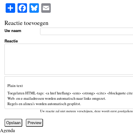
S
Fa
Bl
E
ha
ce
ue
m
Reactie toevoegen
re
bo
sk
ail
Uw naam
ok
y
Reactie
Plain text
Toegelaten HTML-tags: <a href hreflang> <em> <strong> <cite> <blockquote cite>
Web- en e-mailadressen worden automatisch naar links omgezet.
Regels en alinea's worden automatisch gesplitst.
Uw reactie zal niet meteen verschijnen, deze wordt eerst goedgekeu
Agenda