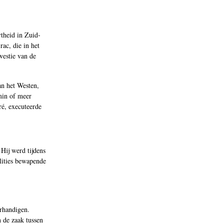
rtheid in Zuid-
ac, die in het
westie van de
an het Westen,
 min of meer
ré, executeerde
Hij werd tijdens
lities bewapende
rhandigen.
 de zaak tussen