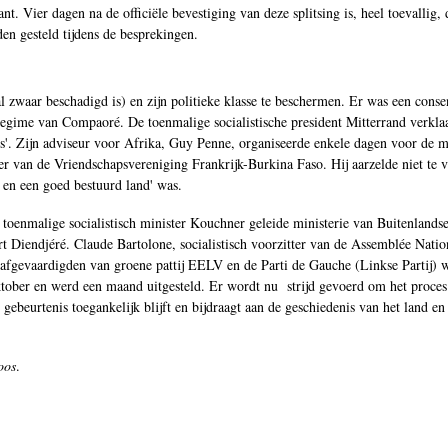
nt. Vier dagen na de officiële bevestiging van deze splitsing is, heel toevallig,
en gesteld tijdens de besprekingen.
zwaar beschadigd is) en zijn politieke klasse te beschermen. Er was een conse
t regime van Compaoré. De toenmalige socialistische president Mitterrand verklaa
 is'. Zijn adviseur voor Afrika, Guy Penne, organiseerde enkele dagen voor de 
er van de Vriendschapsvereniging Frankrijk-Burkina Faso. Hij aarzelde niet te v
en een goed bestuurd land' was.
oenmalige socialistisch minister Kouchner geleide ministerie van Buitenlandse
Diendjéré. Claude Bartolone, socialistisch voorzitter van de Assemblée Natio
afgevaardigden van groene pattij EELV en de Parti de Gauche (Linkse Partij) 
tober en werd een maand uitgesteld. Er wordt nu strijd gevoerd om het proces 
gebeurtenis toegankelijk blijft en bijdraagt aan de geschiedenis van het land en
oos
.