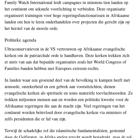
Family Watch International leidt campagnes in minstens tien landen op
het continent om seksuele voorlichting te verbieden. Deze organisatie
organiseert trainingen voor hoge regeringsfunctionarissen in Afrikaanse
landen om hen te leren onderhandelen over projecten die gericht zijn op
het herstel van de morele orde.
Politieke agenda
Ultraconservatieven in de VS vertrouwen op Afrikaanse evangelische
kerken om de patriarchale orde te handhaven. Deze kerken trekken zich
er niets van aan dat bepaalde organisaties zoals het World Congress of
Families banden hebben met Europees extreem-rechts.
In landen waar een groeiend deel van de bevolking te kampen heeft met
armoede, onzekerheid en een gebrek aan vooruitzichten, dienen
evangelische kerken als spirituele en soms materiële toevluchtsoorden. Ze
trekken miljoenen mensen aan en worden een politieke kwestie voor de
Afrikaanse regeringen die aan de macht zijn. Veel regeringen van het
continent worden beïnvloed door evangelische kerken via ministers of
zelfs presidenten die er lid van zijn.
Terwijl de schadelijke rol die islamitische fundamentalisten, gesteund
door de Golfstaten, in Afrika spelen terecht wordt benadrukt, mag de rol