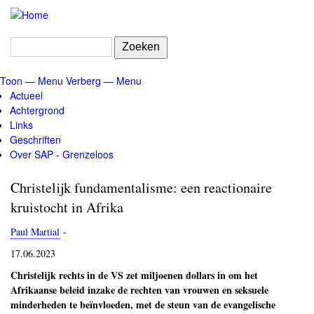
Overslaan
en
naar
Zoeken
de
inhoud
Toon — Menu
Verberg — Menu
gaan
Menu
Actueel
Achtergrond
Links
Geschriften
Over SAP - Grenzeloos
Christelijk fundamentalisme: een reactionaire
kruistocht in Afrika
Paul Martial
-
17.06.2023
Christelijk rechts in de VS zet miljoenen dollars in om het
Afrikaanse beleid inzake de rechten van vrouwen en seksuele
minderheden te beïnvloeden, met de steun van de evangelische