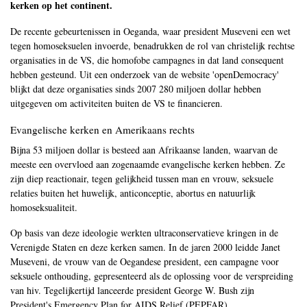
kerken op het continent.
De recente gebeurtenissen in Oeganda, waar president Museveni een wet
tegen homoseksuelen invoerde, benadrukken de rol van christelijk rechtse
organisaties in de VS, die homofobe campagnes in dat land consequent
hebben gesteund. Uit een onderzoek van de website 'openDemocracy'
blijkt dat deze organisaties sinds 2007 280 miljoen dollar hebben
uitgegeven om activiteiten buiten de VS te financieren.
Evangelische kerken en Amerikaans rechts
Bijna 53 miljoen dollar is besteed aan Afrikaanse landen, waarvan de
meeste een overvloed aan zogenaamde evangelische kerken hebben. Ze
zijn diep reactionair, tegen gelijkheid tussen man en vrouw, seksuele
relaties buiten het huwelijk, anticonceptie, abortus en natuurlijk
homoseksualiteit.
Op basis van deze ideologie werkten ultraconservatieve kringen in de
Verenigde Staten en deze kerken samen. In de jaren 2000 leidde Janet
Museveni, de vrouw van de Oegandese president, een campagne voor
seksuele onthouding, gepresenteerd als de oplossing voor de verspreiding
van hiv. Tegelijkertijd lanceerde president George W. Bush zijn
President's Emergency Plan for AIDS Relief (PEPFAR).