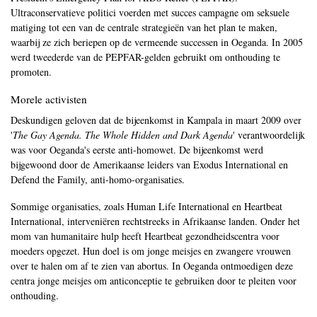
Ultraconservatieve politici voerden met succes campagne om seksuele
matiging tot een van de centrale strategieën van het plan te maken,
waarbij ze zich beriepen op de vermeende successen in Oeganda. In 2005
werd tweederde van de PEPFAR-gelden gebruikt om onthouding te
promoten.
Morele activisten
Deskundigen geloven dat de bijeenkomst in Kampala in maart 2009 over
'
The Gay Agenda. The Whole Hidden and Dark Agenda
' verantwoordelijk
was voor Oeganda's eerste anti-homowet. De bijeenkomst werd
bijgewoond door de Amerikaanse leiders van Exodus International en
Defend the Family, anti-homo-organisaties.
Sommige organisaties, zoals Human Life International en Heartbeat
International, interveniëren rechtstreeks in Afrikaanse landen. Onder het
mom van humanitaire hulp heeft Heartbeat gezondheidscentra voor
moeders opgezet. Hun doel is om jonge meisjes en zwangere vrouwen
over te halen om af te zien van abortus. In Oeganda ontmoedigen deze
centra jonge meisjes om anticonceptie te gebruiken door te pleiten voor
onthouding.