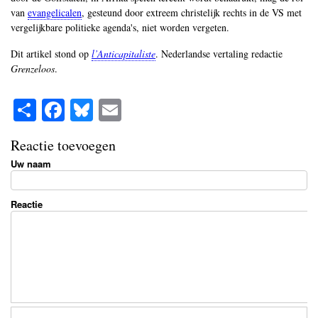
van
evangelicalen
, gesteund door extreem christelijk rechts in de VS met
vergelijkbare politieke agenda's, niet worden vergeten.
Dit artikel stond op
l’Anticapitaliste
. Nederlandse vertaling redactie
Grenzeloos
.
S
Fa
Bl
E
ha
ce
ue
m
Reactie toevoegen
re
bo
sk
ail
Uw naam
ok
y
Reactie