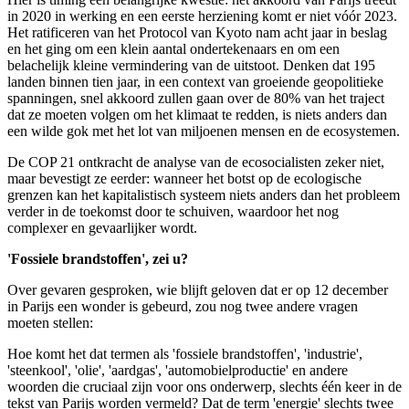
in 2020 in werking en een eerste herziening komt er niet vóór 2023.
Het ratificeren van het Protocol van Kyoto nam acht jaar in beslag
en het ging om een klein aantal ondertekenaars en om een
belachelijk kleine vermindering van de uitstoot. Denken dat 195
landen binnen tien jaar, in een context van groeiende geopolitieke
spanningen, snel akkoord zullen gaan over de 80% van het traject
dat ze moeten volgen om het klimaat te redden, is niets anders dan
een wilde gok met het lot van miljoenen mensen en de ecosystemen.
De COP 21 ontkracht de analyse van de ecosocialisten zeker niet
,
maar bevestigt ze eerder: wanneer het botst op de ecologische
grenzen kan het kapitalistisch systeem niets anders dan het probleem
verder in de toekomst door te schuiven
,
waardoor het nog
complexer en gevaarlijker wordt.
'Fossiele brandstoffen', zei u?
Over gevaren gesproken, wie blijft geloven dat er op 12 december
in Parijs een wonder is gebeurd, zou nog twee andere vragen
moeten stellen:
Hoe komt het dat termen als 'fossiele brandstoffen', 'industrie',
'steenkool', 'olie', 'aardgas', 'automobielproductie' en andere
woorden die cruciaal zijn voor ons onderwerp, slechts één keer in de
tekst van Parijs worden vermeld? Dat de term 'energie' slechts twee