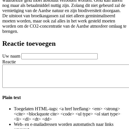
waardeloze geld moet absoluut verboden worden. Geld kan alleen
nog maar als betaalmiddel nuttig zijn. Zolang dit niet gebeurd zal de
vernietiging van de Aardse natuur en zijn biodiversiteit doorgaan.
De uitstoot van broeikasgassen zal niet alleen geminimaliseerd
moeten worden, maar ook zal alles in het werk gesteld moeten
worden om de CO2-concentratie van de Aardse atmosfeer omlaag te
brengen.
Reactie toevoegen
Uw naam
Reactie
Plain text
Toegelaten HTML-tags: <a href hreflang> <em> <strong>
<cite> <blockquote cite> <code> <ul type> <ol start type>
<li> <dl> <dt> <dd>
Web- en e-mailadressen worden automatisch naar links