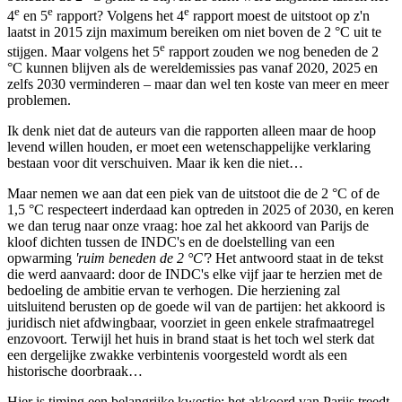
e
e
e
4
en 5
rapport? Volgens het 4
rapport moest de uitstoot op z'n
laatst in 2015 zijn maximum bereiken om niet boven de 2 °C uit te
e
stijgen. Maar volgens het 5
rapport zouden we nog beneden de 2
°C kunnen blijven als de wereldemissies pas vanaf 2020, 2025 en
zelfs 2030 verminderen – maar dan wel ten koste van meer en meer
problemen.
Ik denk niet dat de auteurs van die rapporten alleen maar de hoop
levend willen houden, er moet een wetenschappelijke verklaring
bestaan voor dit verschuiven. Maar ik ken die niet…
Maar nemen we aan dat een piek van de uitstoot die de 2 °C of de
1,5 °C respecteert inderdaad kan optreden in 2025 of 2030, en keren
we dan terug naar onze vraag: hoe zal het akkoord van Parijs de
kloof dichten tussen de INDC's en de doelstelling van een
opwarming
'ruim beneden de 2 °C'
? Het antwoord staat in de tekst
die werd aanvaard: door de INDC's elke vijf jaar te herzien met de
bedoeling de ambitie ervan te verhogen. Die herziening zal
uitsluitend berusten op de goede wil van de partijen: het akkoord is
juridisch niet afdwingbaar, voorziet in geen enkele strafmaatregel
enzovoort. Terwijl het huis in brand staat is het toch wel sterk dat
een dergelijke zwakke verbintenis voorgesteld wordt als een
historische doorbraak…
Hier is timing een belangrijke kwestie: het akkoord van Parijs treedt