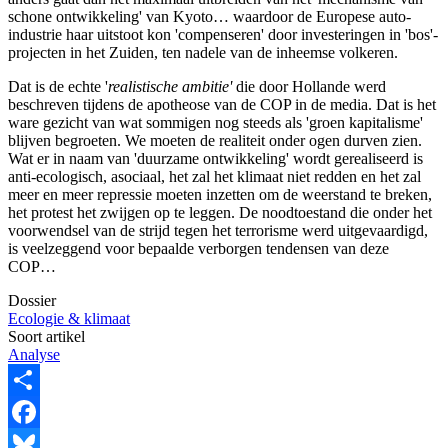
schone ontwikkeling' van Kyoto… waardoor de Europese auto-
industrie haar uitstoot kon 'compenseren' door investeringen in 'bos'-
projecten in het Zuiden, ten nadele van de inheemse volkeren.
Dat is de echte '
realistische ambitie'
die door Hollande werd
beschreven tijdens de apotheose van de COP in de media. Dat is het
ware gezicht van wat sommigen nog steeds als 'groen kapitalisme'
blijven begroeten. We moeten de realiteit onder ogen durven zien.
Wat er in naam van 'duurzame ontwikkeling' wordt gerealiseerd is
anti-ecologisch, asociaal, het zal het klimaat niet redden en het zal
meer en meer repressie moeten inzetten om de weerstand te breken,
het protest het zwijgen op te leggen. De noodtoestand die onder het
voorwendsel van de strijd tegen het terrorisme werd uitgevaardigd,
is veelzeggend voor bepaalde verborgen tendensen van deze
COP…
Dossier
Ecologie & klimaat
Soort artikel
Analyse
Share
Facebook