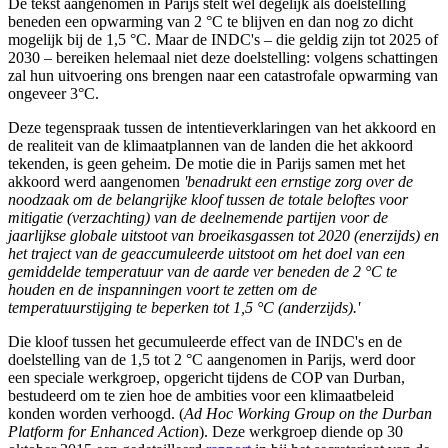
De tekst aangenomen in Parijs stelt wel degelijk als doelstelling
beneden een opwarming van 2 °C te blijven en dan nog zo dicht
mogelijk bij de 1,5 °C. Maar de INDC's – die geldig zijn tot 2025 of
2030 – bereiken helemaal niet deze doelstelling: volgens schattingen
zal hun uitvoering ons brengen naar een catastrofale opwarming van
ongeveer 3°C.
Deze tegenspraak tussen de intentieverklaringen van het akkoord en
de realiteit van de klimaatplannen van de landen die het akkoord
tekenden, is geen geheim. De motie die in Parijs samen met het
akkoord werd aangenomen
'benadrukt een ernstige zorg over de
noodzaak om de belangrijke kloof tussen de totale beloftes voor
mitigatie (verzachting) van de deelnemende partijen voor de
jaarlijkse globale uitstoot van broeikasgassen tot 2020 (enerzijds) en
het traject van de geaccumuleerde uitstoot om het doel van een
gemiddelde temperatuur van de aarde ver beneden de 2 °C te
houden en de inspanningen voort te zetten om de
temperatuurstijging te beperken tot 1,5 °C (anderzijds).'
Die kloof tussen het gecumuleerde effect van de INDC's en de
doelstelling van de 1,5 tot 2 °C aangenomen in Parijs, werd door
een speciale werkgroep, opgericht tijdens de COP van Durban,
bestudeerd om te zien hoe de ambities voor een klimaatbeleid
konden worden verhoogd.
(
Ad Hoc Working Group on the Durban
Platform for Enhanced Action
).
Deze werkgroep diende op 30