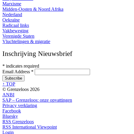
Marxisme
Midden-Oosten & Noord Afrika
Nederland
Oekraïne
Radicaal links
Vakbeweging
Verenigde Staten
Vluchtelingen & migratie
Inschrijving Nieuwsbrief
*
indicates required
Email Address
*
↑ TOP
© Grenzeloos 2026
ANBI
SAP – Grenzeloos: onze opvattingen
Privacy verklaring
Facebook
Bluesky
RSS Grenzeloos
RSS International Viewpoint
Login