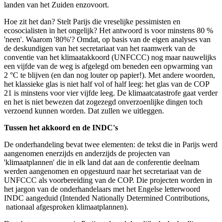
landen van het Zuiden enzovoort.
Hoe zit het dan? Stelt Parijs die vreselijke pessimisten en
ecosocialisten in het ongelijk? Het antwoord is voor minstens 80 %
'neen'. Waarom '80%'? Omdat, op basis van de eigen analyses van
de deskundigen van het secretariaat van het raamwerk van de
conventie van het klimaatakkoord (UNFCCC) nog maar nauwelijks
een vijfde van de weg is afgelegd om beneden een opwarming van
2 °C te blijven (en dan nog louter op papier!). Met andere woorden,
het klassieke glas is niet half vol of half leeg: het glas van de COP
21 is minstens voor vier vijfde leeg. De klimaatcatastrofe gaat verder
en het is niet bewezen dat zogezegd onverzoenlijke dingen toch
verzoend kunnen worden. Dat zullen we uitleggen.
Tussen het akkoord en de INDC's
De onderhandeling bevat twee elementen: de tekst die in Parijs werd
aangenomen enerzijds en anderzijds de projecten van
'klimaatplannen' die in elk land dat aan de conferentie deelnam
werden aangenomen en opgestuurd naar het secretariaat van de
UNFCCC als voorbereiding van de COP. Die projecten worden in
het jargon van de onderhandelaars met het Engelse letterwoord
INDC aangeduid (Intended Nationally Determined Contributions,
nationaal afgesproken klimaatplannen).