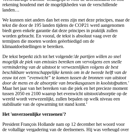
rekening houdend met de mogelijkheden van de verschillende
landen…
We kunnen niet anders dan het eens zijn met deze principes
,
maar de
tekst die door de 195 landen tijdens de COP21 werd aangenomen
biedt geen enkele garantie dat deze principes in praktijk zullen
worden gebracht. En vooral, de tekst is absoluut vaag over de
termijnen die moeten worden geëerbiedigd om de
klimaatdoelstellingen te bereiken.
De tekst beperkt zich tot het volgende:
'de partijen willen zo snel
mogelijk de piek van emissies bereiken om vervolgens een snelle
vermindering van de uitstoot te verwezenlijken volgens de best
beschikbare wetenschappelijke kennis om in de tweede helft van de
eeuw tot een ”evenwicht” te komen tussen de bronnen van uitstoot
door de mens en de absorptie van broeikasgassen in koolstofputten.'
Maar het jaar van het bereiken van die piek en het precieze moment
tussen 2050 en 2100 waarop het evenwicht uitstoot/absorptie op de
wereld wordt verwezenlijkt, zullen bepalen op welk niveau een
stabilisatie van de opwarming tot stand komt.
'
Het 'onverzoenlijke verzoenen'?
President François Hollande nam op 12 december het woord voor
de voltallige vergadering van de deelnemers. Hij was verheugd over