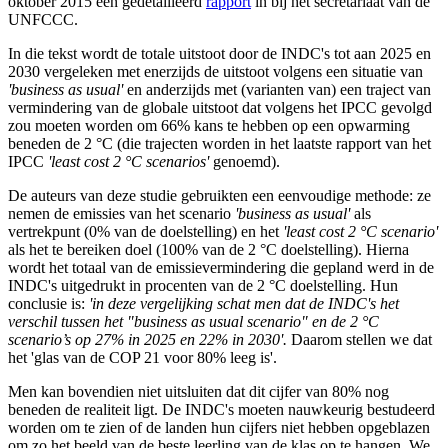
oktober 2015 een gedetailleerd
rapport
in bij het secretariaat van de
UNFCCC.
In die tekst wordt de totale uitstoot door de INDC's tot aan 2025 en
2030 vergeleken met enerzijds de uitstoot volgens een situatie van
'business as usual'
en anderzijds met (varianten van) een traject van
vermindering van de globale uitstoot dat volgens het IPCC gevolgd
zou moeten worden om 66% kans te hebben op een opwarming
beneden de 2 °C (die trajecten worden in het laatste rapport van het
IPCC
'least cost 2 °C scenarios'
genoemd).
De auteurs van deze studie gebruikten een eenvoudige methode: ze
nemen de emissies van het scenario
'business as usual'
als
vertrekpunt (0% van de doelstelling) en het
'least cost 2 °C scenario'
als het te bereiken doel (100% van de 2 °C doelstelling). Hierna
wordt het totaal van de emissievermindering die gepland werd in de
INDC's uitgedrukt in procenten van de 2 °C doelstelling. Hun
conclusie is:
'in deze vergelijking schat men dat de INDC's het
verschil tussen het "business as usual scenario" en de 2 °C
scenario’s op 27% in 2025 en 22% in 2030'.
Daarom stellen we dat
het 'glas van de COP 21 voor 80% leeg is'.
Men kan bovendien niet uitsluiten dat dit cijfer van 80% nog
beneden de realiteit ligt. De INDC's moeten nauwkeurig bestudeerd
worden om te zien of de landen hun cijfers niet hebben opgeblazen
om zo het beeld van de beste leerling van de klas op te hangen. We