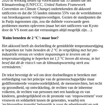
2020 in werking treden op voorwaarde dat 55 landen die het
Klimaatverdrag (UNFCCC,
United Nations Framework
Convention on Climate Change
) ondertekenden dit akkoord
ratificeren en dat die 55 landen minstens 55% van de werelduitstoot
van broeikasgassen vertegenwoordigen. Gezien de standpunten die
in Parijs ingenomen zijn, zou die dubbele voorwaarde geen
problemen moeten opleveren (maar het niet ratificeren van Kyoto
door de VS toont aan dat verrassingen altijd mogelijk zijn…).
'Ruim beneden de 2 °C': maar hoe?
Het akkoord heeft als doelstelling de gemiddelde temperatuurstijging
te beperken tot
'ruim beneden de 2 °C in vergelijking met het pre-
industriële niveau en verdere inspanningen te leveren om de
temperatuurstijging te beperken tot 1,5 °C boven dit niveau, in het
besef dat dit de risico’s van de klimaatopwarming sterk zou
verminderen.'
De tekst bevestigt de wil om deze doelstellingen te bereiken met
eerbiediging van het principe van de gemeenschappelijke maar
gedifferentieerde verantwoordelijkheid, de mensenrechten, het recht
op gezondheid, op ontwikkeling, de rechten van de inheemse
volkeren, de rechten van personen met een handicap en van
kinderen, gendergelijkheid en de promotie van ‘empowerment’ voor
vrouwen en solidariteit tussen de generaties, waarbij een
'
rechtvaardige transitie
' belangrijk is voor de arbeidsmarkt en ook