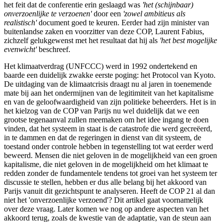
het feit dat de conferentie erin geslaagd was
'het (schijnbaar)
onverzoenlijke te verzoenen'
door een
'zowel ambitieus als
realistisch'
document goed te keuren. Eerder had zijn minister van
buitenlandse zaken en voorzitter van deze COP, Laurent Fabius,
zichzelf gelukgewenst met het resultaat dat hij als
'het best mogelijke
evenwicht'
beschreef.
Het klimaatverdrag (UNFCCC) werd in 1992 ondertekend en
baarde een duidelijk zwakke eerste poging: het Protocol van Kyoto.
De uitdaging van de klimaatcrisis draagt nu al jaren in toenemende
mate bij aan het ondermijnen van de legitimiteit van het kapitalisme
en van de geloofwaardigheid van zijn politieke beheerders. Het is in
het kielzog van de COP van Parijs nu wel duidelijk dat we een
grootse tegenaanval zullen meemaken om het idee ingang te doen
vinden, dat het systeem in staat is de catastrofe die werd gecreëerd,
in te dammen en dat de regeringen in dienst van dit systeem, de
toestand onder controle hebben in tegenstelling tot wat eerder werd
beweerd. Mensen die niet geloven in de mogelijkheid van een groen
kapitalisme, die niet geloven in de mogelijkheid om het klimaat te
redden zonder de fundamentele tendens tot groei van het systeem ter
discussie te stellen, hebben er dus alle belang bij het akkoord van
Parijs vanuit dit gezichtspunt te analyseren. Heeft de COP 21 al dan
niet het 'onverzoenlijke verzoend'? Dit artikel gaat voornamelijk
over deze vraag. Later komen we nog op andere aspecten van het
akkoord terug, zoals de kwestie van de adaptatie, van de steun aan