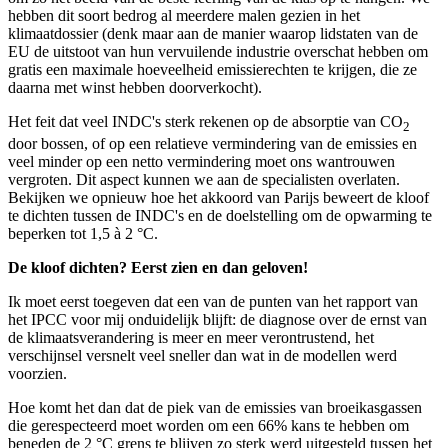
hebben dit soort bedrog al meerdere malen gezien in het
klimaatdossier (denk maar aan de manier waarop lidstaten van de
EU de uitstoot van hun vervuilende industrie overschat hebben om
gratis een maximale hoeveelheid emissierechten te krijgen
,
die ze
daarna met winst hebben doorverkocht).
Het feit dat veel INDC's sterk rekenen op de absorptie van CO
2
door bossen, of op een relatieve vermindering van de emissies en
veel minder op een netto vermindering moet ons wantrouwen
vergroten. Dit aspect kunnen we aan de specialisten overlaten.
Bekijken we opnieuw hoe het akkoord van Parijs beweert de kloof
te dichten tussen de INDC's en de doelstelling om de opwarming te
beperken tot 1,5 à 2 °C.
De kloof dichten? Eerst zien en dan geloven!
Ik moet eerst toegeven dat een van de punten van het rapport van
het IPCC voor mij onduidelijk blijft: de diagnose over de ernst van
de klimaatsverandering is meer en meer verontrustend, het
verschijnsel versnelt veel sneller dan wat in de modellen werd
voorzien.
Hoe komt het dan dat de piek van de emissies van broeikasgassen
die gerespecteerd moet worden om een 66% kans te hebben om
beneden de 2 °C grens te blijven zo sterk werd uitgesteld tussen het