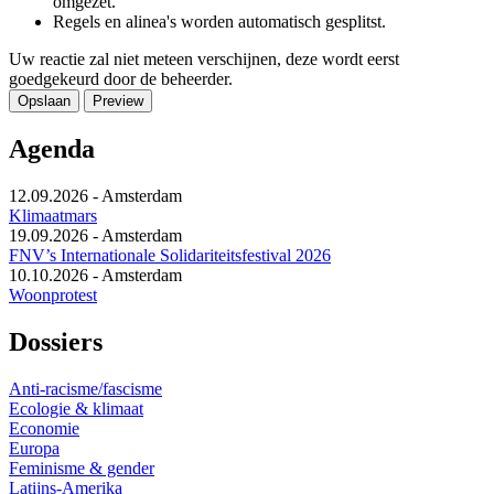
omgezet.
Regels en alinea's worden automatisch gesplitst.
Uw reactie zal niet meteen verschijnen, deze wordt eerst
goedgekeurd door de beheerder.
Agenda
12.09.2026
-
Amsterdam
Klimaatmars
19.09.2026
-
Amsterdam
FNV’s Internationale Solidariteitsfestival 2026
10.10.2026
-
Amsterdam
Woonprotest
Dossiers
Anti-racisme/fascisme
Ecologie & klimaat
Economie
Europa
Feminisme & gender
Latijns-Amerika