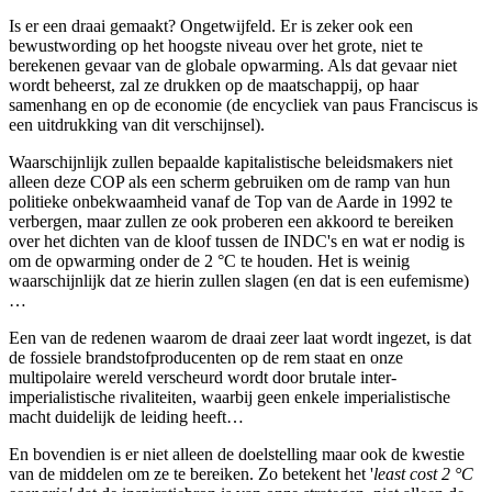
Is er een draai gemaakt? Ongetwijfeld. Er is zeker ook een
bewustwording op het hoogste niveau over het grote, niet te
berekenen gevaar van de globale opwarming. Als dat gevaar niet
wordt beheerst, zal ze drukken op de maatschappij, op haar
samenhang en op de economie (de encycliek van paus Franciscus is
een uitdrukking van dit verschijnsel).
Waarschijnlijk zullen bepaalde kapitalistische beleidsmakers niet
alleen deze COP als een scherm gebruiken om de ramp van hun
politieke onbekwaamheid vanaf de Top van de Aarde in 1992 te
verbergen, maar zullen ze ook proberen een akkoord te bereiken
over het dichten van de kloof tussen de INDC's en wat er nodig is
om de opwarming onder de 2 °C te houden. Het is weinig
waarschijnlijk dat ze hierin zullen slagen (en dat is een eufemisme)
…
Een van de redenen waarom de draai zeer laat wordt ingezet, is dat
de fossiele brandstofproducenten op de rem staat en onze
multipolaire wereld verscheurd wordt door brutale inter-
imperialistische rivaliteiten, waarbij geen enkele imperialistische
macht duidelijk de leiding heeft…
En bovendien is er niet alleen de doelstelling maar ook de kwestie
van de middelen om ze te bereiken. Zo betekent het '
least cost 2 °C