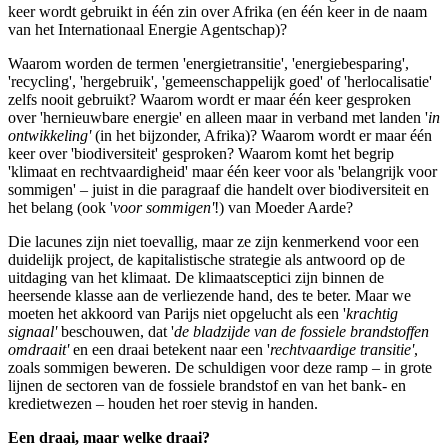
keer wordt gebruikt in één zin over Afrika (en één keer in de naam
van het Internationaal Energie Agentschap)?
Waarom worden de termen 'energietransitie', 'energiebesparing',
'recycling', 'hergebruik', 'gemeenschappelijk goed' of 'herlocalisatie'
zelfs nooit gebruikt? Waarom wordt er maar één keer gesproken
over 'hernieuwbare energie' en alleen maar in verband met landen '
in
ontwikkeling'
(in het bijzonder, Afrika)? Waarom wordt er maar één
keer over 'biodiversiteit' gesproken? Waarom komt het begrip
'klimaat en rechtvaardigheid' maar één keer voor als 'belangrijk voor
sommigen' – juist in die paragraaf die handelt over biodiversiteit en
het belang (ook '
voor sommigen'
!) van Moeder Aarde?
Die lacunes zijn niet toevallig, maar ze zijn kenmerkend voor een
duidelijk project, de kapitalistische strategie als antwoord op de
uitdaging van het klimaat. De klimaatsceptici zijn binnen de
heersende klasse aan de verliezende hand, des te beter. Maar we
moeten het akkoord van Parijs niet opgelucht als een '
krachtig
signaal'
beschouwen, dat '
de bladzijde van de fossiele brandstoffen
omdraait'
en een draai betekent naar een '
rechtvaardige transitie'
,
zoals sommigen beweren. De schuldigen voor deze ramp – in grote
lijnen de sectoren van de fossiele brandstof en van het bank- en
kredietwezen – houden het roer stevig in handen.
Een draai, maar welke draai?