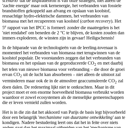
scenario'
dat de inspiratiebron is van onze strategen, niet alleen de
'zachte energie' maar ook kernenergie, het verbranden van fossiele
brandstoffen gekoppeld aan afvang en opslaan van koolstof,
reusachtige hydro-elektrische dammen, het verbranden van
biomassa met het recupereren van koolstof (
carbon recovery
). Het
e
5
rapport van het IPCC is formeel: zonder die maatregelen is het
'niet rendabel' om beneden de 2 °C te blijven, de kosten zouden dan
immers exploderen, de winsten zijn in gevaar! Heiligschennis!
In de hitparade van de technologieën van de leerling-tovenaar is
momenteel het verbranden van biomassa met terugwinnen van de
koolstof populair. De voorstanders zeggen dat het verbranden van
biomassa en het opslaan van de geproduceerde CO
en met daarbij
2
het telen van nieuwe biomassa voor verbranding – die door de groei
ervan CO
uit de lucht kan absorberen – niet alleen de uitstoot zal
2
verminderen maar ook de in de atmosfeer geaccumuleerde CO
zal
2
doen dalen. De redenering lijkt niet te ontkrachten. Maar in dit
project moet er een enorme hoeveelheid biomassa verbruikt worden
waardoor er zowel ecosystemen als de menselijke gemeenschappen
die er leven vernield zullen worden.
Het is in die zin dat het akkoord van Parijs de basis legt bijvoorbeeld
door een belangrijk '
mechanisme van duurzame ontwikkeling'
aan te
kondigen. Nadere bestudering leert ons dat het in feite over niets
anders gaat dan het maximaal uitbreiden van het 'mechanisme van