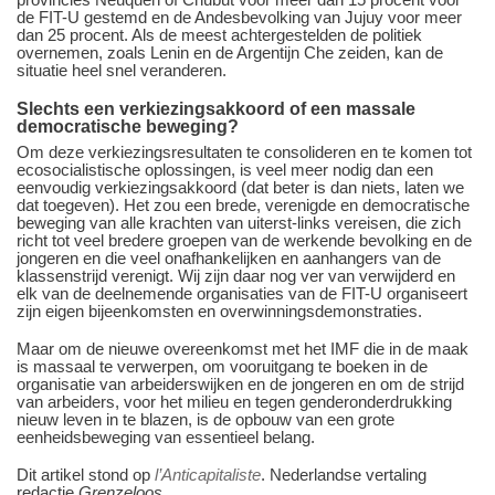
de FIT-U gestemd en de Andesbevolking van Jujuy voor meer
dan 25 procent. Als de meest achtergestelden de politiek
overnemen, zoals Lenin en de Argentijn Che zeiden, kan de
situatie heel snel veranderen.
​​​​​​​Slechts
een verkiezingsakkoord of een massale
democratische beweging?
Om deze verkiezingsresultaten te consolideren en te komen tot
ecosocialistische oplossingen, is veel meer nodig dan een
eenvoudig verkiezingsakkoord (dat beter is dan niets, laten we
dat toegeven). Het zou een brede, verenigde en democratische
beweging van alle krachten van uiterst-links vereisen, die zich
richt tot veel bredere groepen van de werkende bevolking en de
jongeren en die veel onafhankelijken en aanhangers van de
klassenstrijd verenigt. Wij zijn daar nog ver van verwijderd en
elk van de deelnemende organisaties van de FIT-U organiseert
zijn eigen bijeenkomsten en overwinningsdemonstraties.
Maar om de nieuwe overeenkomst met het IMF die in de maak
is massaal te verwerpen, om vooruitgang te boeken in de
organisatie van arbeiderswijken en de jongeren en om de strijd
van arbeiders, voor het milieu en tegen genderonderdrukking
nieuw leven in te blazen, is de opbouw van een grote
eenheidsbeweging van essentieel belang.
Dit artikel stond op
l’Anticapitaliste
. Nederlandse vertaling
redactie
Grenzeloos
.