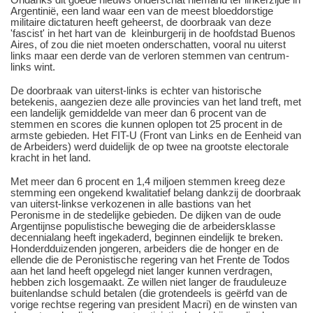
Argentinië, een land waar een van de meest bloeddorstige
militaire dictaturen heeft geheerst, de doorbraak van deze
'fascist' in het hart van de kleinburgerij in de hoofdstad Buenos
Aires, of zou die niet moeten onderschatten, vooral nu uiterst
links maar een derde van de verloren stemmen van centrum-
links wint.
De doorbraak van uiterst-links is echter van historische
betekenis, aangezien deze alle provincies van het land treft, met
een landelijk gemiddelde van meer dan 6 procent van de
stemmen en scores die kunnen oplopen tot 25 procent in de
armste gebieden. Het FIT-U (Front van Links en de Eenheid van
de Arbeiders) werd duidelijk de op twee na grootste electorale
kracht in het land.
Met meer dan 6 procent en 1,4 miljoen stemmen kreeg deze
stemming een ongekend kwalitatief belang dankzij de doorbraak
van uiterst-linkse verkozenen in alle bastions van het
Peronisme in de stedelijke gebieden. De dijken van de oude
Argentijnse populistische beweging die de arbeidersklasse
decennialang heeft ingekaderd, beginnen eindelijk te breken.
Honderdduizenden jongeren, arbeiders die de honger en de
ellende die de Peronistische regering van het Frente de Todos
aan het land heeft opgelegd niet langer kunnen verdragen,
hebben zich losgemaakt. Ze willen niet langer de frauduleuze
buitenlandse schuld betalen (die grotendeels is geërfd van de
vorige rechtse regering van president Macri) en de winsten van