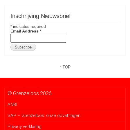
Inschrijving Nieuwsbrief
*
indicates required
Email Address
*
↑ TOP
© Grenzeloos 2026
ANBI
SAP – Grenzeloos: onze opvattingen
Privacy verklaring