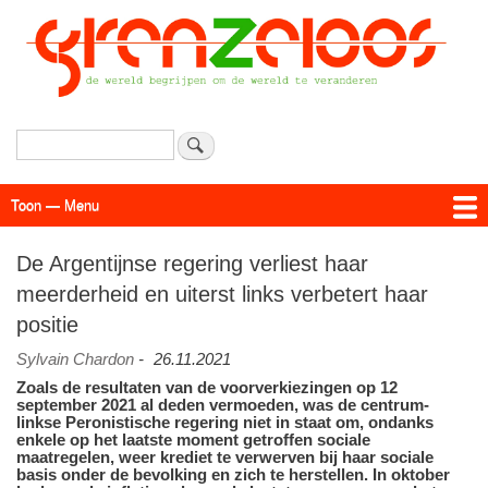
Overslaan
en
naar
de
inhoud
gaan
Zoeken
Toon — Menu
Menu
Actueel
Achtergrond
Links
Geschriften
Over SAP - Grenzeloos
De Argentijnse regering verliest haar
meerderheid en uiterst links verbetert haar
positie
Sylvain Chardon
-
26.11.2021
Zoals de resultaten van de voorverkiezingen op 12
september 2021 al deden vermoeden, was de centrum-
linkse Peronistische regering niet in staat om, ondanks
enkele op het laatste moment getroffen sociale
maatregelen, weer krediet te verwerven bij haar sociale
basis onder de bevolking en zich te herstellen. In oktober