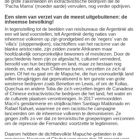
de grote zakenlieden en extractivistische bedrijven die de
'Pacha Mama' (moeder aarde) vervuilen, nog verder opdrijven.
​​​​​​​Een
stem van verzet van de meest uitgebuitenen: de
inheemse bevolking!
In tegenstelling tot de beelden van reisbureaus die Argentinië als
een wit land voorstellen, telt Argentinië dertig naties van
inheemse volkeren op zijn grondgebied en de 'negers' van de
'villa's' (sloppenwijken), slachtoffers van het racisme van de
blanke aristocratie, zijn zelden zwarte Afrikanen maar
hoofdzakelijk oorspronkelijke bewoners of mestiezen. Door de
geschiedenis heen zijn ze afgeslacht, cultureel vernederd,
beroofd van hun bezittingen en land, maar ze bestaan nog
steeds en, net als hun Chileense buren, verzetten ze zich al
jaren. Of het nu gaat om de Mapuche, die hun voorouderlijk land
willen terugkrijgen dat geprivatiseerd is ten gunste van grote
westerse bedrijven zoals Benetton en Lewis, of om de Kollas,
Quechua en andere Toba die zich verzetten tegen de Canadese
of Chinese extractivistische bedrijven die het land, het water en
de culturele plaatsen verontreinigen. In 2017 vermoordden
Macri's gendarmerie en strijdkrachten Santiago Maldonado en
Rafael Nahuel, waarmee ze een racistische campagne
lanceerden om de inheemse volkeren te demoniseren. Ze
gingen zelfs zo ver dat ze terroristische groeperingen verzonnen
om de repressie die Fernandez voortzette te legitimeren.
Daarom hebben de dichtbevolkte Mapuche-gebieden in de
provincies Neuquen of Chubut voor meer dan 15 procent voor