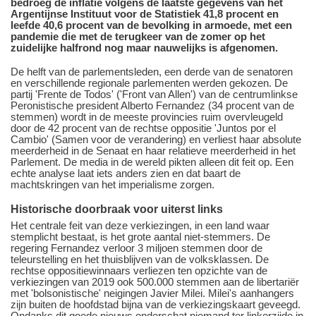
bedroeg de inflatie volgens de laatste gegevens van het
Argentijnse Instituut voor de Statistiek 41,8 procent en
leefde 40,6 procent van de bevolking in armoede, met een
pandemie die met de terugkeer van de zomer op het
zuidelijke halfrond nog maar nauwelijks is afgenomen.
De helft van de parlementsleden, een derde van de senatoren
en verschillende regionale parlementen werden gekozen. De
partij 'Frente de Todos' ('Front van Allen') van de centrumlinkse
Peronistische president Alberto Fernandez (34 procent van de
stemmen) wordt in de meeste provincies ruim overvleugeld
door de 42 procent van de rechtse oppositie 'Juntos por el
Cambio' (Samen voor de verandering) en verliest haar absolute
meerderheid in de Senaat en haar relatieve meerderheid in het
Parlement. De media in de wereld pikten alleen dit feit op. Een
echte analyse laat iets anders zien en dat baart de
machtskringen van het imperialisme zorgen.
Historische
doorbraak voor uiterst links
Het centrale feit van deze verkiezingen, in een land waar
stemplicht bestaat, is het grote aantal niet-stemmers. De
regering Fernandez verloor 3 miljoen stemmen door de
teleurstelling en het thuisblijven van de volksklassen. De
rechtse oppositiewinnaars verliezen ten opzichte van de
verkiezingen van 2019 ook 500.000 stemmen aan de libertariër
met 'bolsonistische' neigingen Javier Milei. Milei's aanhangers
zijn buiten de hoofdstad bijna van de verkiezingskaart geveegd.
Ondanks dit goede nieuws onderschat niemand ter linkerzijde in