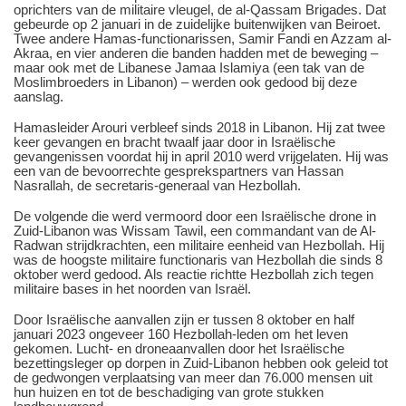
oprichters van de militaire vleugel, de al-Qassam Brigades. Dat
gebeurde op 2 januari in de zuidelijke buitenwijken van Beiroet.
Twee andere Hamas-functionarissen, Samir Fandi en Azzam al-
Akraa, en vier anderen die banden hadden met de beweging ‒
maar ook met de Libanese Jamaa Islamiya (een tak van de
Moslimbroeders in Libanon) ‒ werden ook gedood bij deze
aanslag.
Hamasleider Arouri verbleef sinds 2018 in Libanon. Hij zat twee
keer gevangen en bracht twaalf jaar door in Israëlische
gevangenissen voordat hij in april 2010 werd vrijgelaten. Hij was
een van de bevoorrechte gesprekspartners van Hassan
Nasrallah, de secretaris-generaal van Hezbollah.
De volgende die werd vermoord door een Israëlische drone in
Zuid-Libanon was Wissam Tawil, een commandant van de Al-
Radwan strijdkrachten, een militaire eenheid van Hezbollah. Hij
was de hoogste militaire functionaris van Hezbollah die sinds 8
oktober werd gedood. Als reactie richtte Hezbollah zich tegen
militaire bases in het noorden van Israël.
Door Israëlische aanvallen zijn er tussen 8 oktober en half
januari 2023 ongeveer 160 Hezbollah-leden om het leven
gekomen. Lucht- en droneaanvallen door het Israëlische
bezettingsleger op dorpen in Zuid-Libanon hebben ook geleid tot
de gedwongen verplaatsing van meer dan 76.000 mensen uit
hun huizen en tot de beschadiging van grote stukken