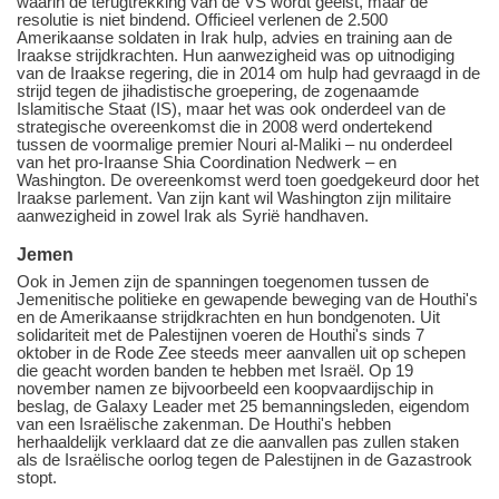
waarin de terugtrekking van de VS wordt geëist, maar de
resolutie is niet bindend. Officieel verlenen de 2.500
Amerikaanse soldaten in Irak hulp, advies en training aan de
Iraakse strijdkrachten. Hun aanwezigheid was op uitnodiging
van de Iraakse regering, die in 2014 om hulp had gevraagd in de
strijd tegen de jihadistische groepering, de zogenaamde
Islamitische Staat (IS), maar het was ook onderdeel van de
strategische overeenkomst die in 2008 werd ondertekend
tussen de voormalige premier Nouri al-Maliki ‒ nu onderdeel
van het pro-Iraanse Shia Coordination Nedwerk ‒ en
Washington. De overeenkomst werd toen goedgekeurd door het
Iraakse parlement. Van zijn kant wil Washington zijn militaire
aanwezigheid in zowel Irak als Syrië handhaven.
Jemen
Ook in Jemen zijn de spanningen toegenomen tussen de
Jemenitische politieke en gewapende beweging van de Houthi's
en de Amerikaanse strijdkrachten en hun bondgenoten. Uit
solidariteit met de Palestijnen voeren de Houthi's sinds 7
oktober in de Rode Zee steeds meer aanvallen uit op schepen
die geacht worden banden te hebben met Israël. Op 19
november namen ze bijvoorbeeld een koopvaardijschip in
beslag, de Galaxy Leader met 25 bemanningsleden, eigendom
van een Israëlische zakenman. De Houthi's hebben
herhaaldelijk verklaard dat ze die aanvallen pas zullen staken
als de Israëlische oorlog tegen de Palestijnen in de Gazastrook
stopt.