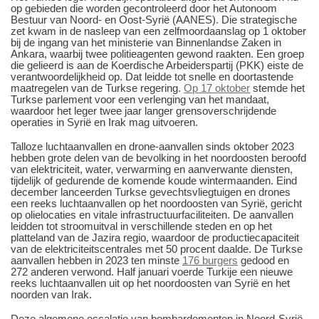
op gebieden die worden gecontroleerd door het Autonoom
Bestuur van Noord- en Oost-Syrië (AANES). Die strategische
zet kwam in de nasleep van een zelfmoordaanslag op 1 oktober
bij de ingang van het ministerie van Binnenlandse Zaken in
Ankara, waarbij twee politieagenten gewond raakten. Een groep
die gelieerd is aan de Koerdische Arbeiderspartij (PKK) eiste de
verantwoordelijkheid op. Dat leidde tot snelle en doortastende
maatregelen van de Turkse regering.
Op 17 oktober
stemde het
Turkse parlement voor een verlenging van het mandaat,
waardoor het leger twee jaar langer grensoverschrijdende
operaties in Syrië en Irak mag uitvoeren.
Talloze luchtaanvallen en drone-aanvallen sinds oktober 2023
hebben grote delen van de bevolking in het noordoosten beroofd
van elektriciteit, water, verwarming en aanverwante diensten,
tijdelijk of gedurende de komende koude wintermaanden. Eind
december lanceerden Turkse gevechtsvliegtuigen en drones
een reeks luchtaanvallen op het noordoosten van Syrië, gericht
op olielocaties en vitale infrastructuurfaciliteiten. De aanvallen
leidden tot stroomuitval in verschillende steden en op het
platteland van de Jazira regio, waardoor de productiecapaciteit
van de elektriciteitscentrales met 50 procent daalde. De Turkse
aanvallen hebben in 2023 ten minste
176 burgers
gedood en
272 anderen verwond. Half januari voerde Turkije een nieuwe
reeks luchtaanvallen uit op het noordoosten van Syrië en het
noorden van Irak.
Deze algemene escalatie van bombardementen in Noord-Syrië