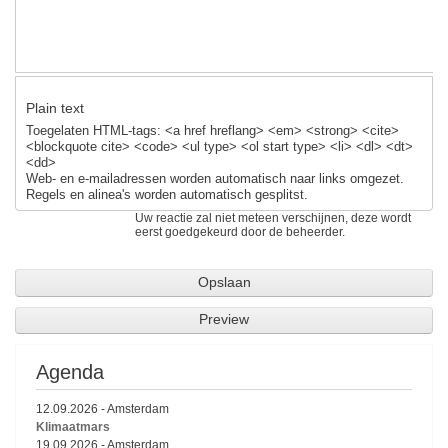
k
Plain text
Toegelaten HTML-tags: <a href hreflang> <em> <strong> <cite>
<blockquote cite> <code> <ul type> <ol start type> <li> <dl> <dt>
<dd>
Web- en e-mailadressen worden automatisch naar links omgezet.
Regels en alinea's worden automatisch gesplitst.
Uw reactie zal niet meteen verschijnen, deze wordt
eerst goedgekeurd door de beheerder.
Agenda
12.09.2026
-
Amsterdam
Klimaatmars
19.09.2026
-
Amsterdam