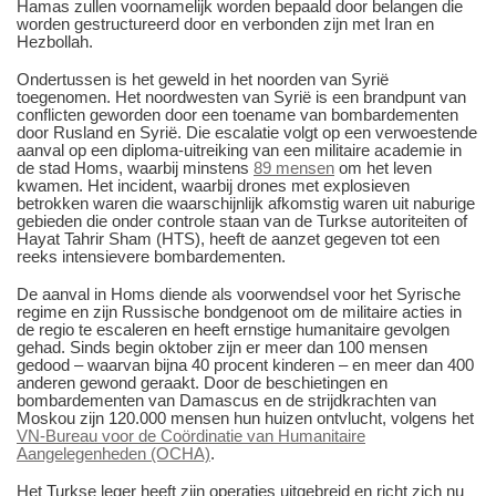
Hamas zullen voornamelijk worden bepaald door belangen die
worden gestructureerd door en verbonden zijn met Iran en
Hezbollah.
Ondertussen is het geweld in het noorden van Syrië
toegenomen. Het noordwesten van Syrië is een brandpunt van
conflicten geworden door een toename van bombardementen
door Rusland en Syrië. Die escalatie volgt op een verwoestende
aanval op een diploma-uitreiking van een militaire academie in
de stad Homs, waarbij minstens
89 mensen
om het leven
kwamen. Het incident, waarbij drones met explosieven
betrokken waren die waarschijnlijk afkomstig waren uit naburige
gebieden die onder controle staan van de Turkse autoriteiten of
Hayat Tahrir Sham (HTS), heeft de aanzet gegeven tot een
reeks intensievere bombardementen.
De aanval in Homs diende als voorwendsel voor het Syrische
regime en zijn Russische bondgenoot om de militaire acties in
de regio te escaleren en heeft ernstige humanitaire gevolgen
gehad. Sinds begin oktober zijn er meer dan 100 mensen
gedood ‒ waarvan bijna 40 procent kinderen ‒ en meer dan 400
anderen gewond geraakt. Door de beschietingen en
bombardementen van Damascus en de strijdkrachten van
Moskou zijn 120.000 mensen hun huizen ontvlucht, volgens het
VN-Bureau voor de Coördinatie van Humanitaire
Aangelegenheden (OCHA)
.
Het Turkse leger heeft zijn operaties uitgebreid en richt zich nu