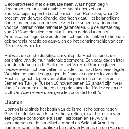
Geconfronteerd met die situatie heeft Washington begin
december een multinationale zeemacht opgezet om
koopvaardijschepen te beschermen in de Rode Zee, waar 12
procent van de wereldhandel doorheen gaat. Het belangrijkste
doel is om een van de meest essentiële scheepvaartcorridors
voor de internationale handel te garanderen. Op de laatste dag
van 2023 werden tien Houthi-militanten gedood toen het
Amerikaanse leger beweerde drie schepen tot zinken te hebben
gebracht als reactie op aanvallen op het containerschip van een
Deense vervoerder.
Het was de eerste dodelijke aanval op de Houthi's sinds de
oprichting van de multinationale zeemacht. Een paar dagen later
voerden de Verenigde Staten en het Verenigd Koninkrijk een
nieuwe reeks luchtaanvallen uit op de Houthi's. Daarnaast legde
Washington sancties op tegen de financieringscircuits van de
Houthi's, gericht tegen verschillende personen en entiteiten in
Jemen en Turkije. Tussen 18 november en 13 januari zijn meer
dan 27 commerciële boten die op de zuidelijke Rode Zee en de
Golf van Aden voeren, aangevallen door de Houthi's.
Libanon
Libanon is al sinds het begin van de Israëlische oorlog tegen
Gaza het doelwit van Israëlische raketten, maar het risico van
een grotere confrontatie tussen Hezbollah en Tel Aviv is
toegenomen na de Israëlische moord op Saleh al-Arouri, de
nummer twee in het politieke bureau van Hamas en een van de