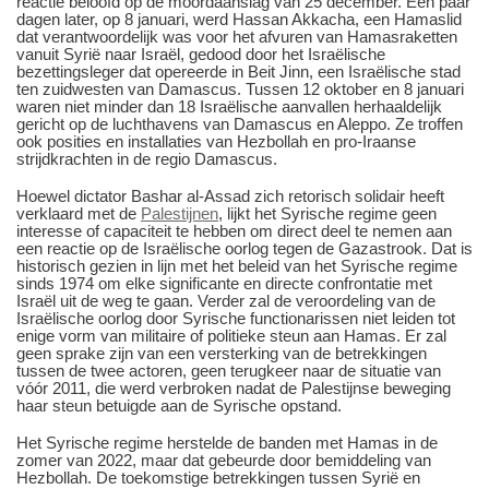
reactie beloofd op de moordaanslag van 25 december. Een paar
dagen later, op 8 januari, werd Hassan Akkacha, een Hamaslid
dat verantwoordelijk was voor het afvuren van Hamasraketten
vanuit Syrië naar Israël, gedood door het Israëlische
bezettingsleger dat opereerde in Beit Jinn, een Israëlische stad
ten zuidwesten van Damascus. Tussen 12 oktober en 8 januari
waren niet minder dan 18 Israëlische aanvallen herhaaldelijk
gericht op de luchthavens van Damascus en Aleppo. Ze troffen
ook posities en installaties van Hezbollah en pro-Iraanse
strijdkrachten in de regio Damascus.
Hoewel dictator Bashar al-Assad zich retorisch solidair heeft
verklaard met de
Palestijnen
, lijkt het Syrische regime geen
interesse of capaciteit te hebben om direct deel te nemen aan
een reactie op de Israëlische oorlog tegen de Gazastrook. Dat is
historisch gezien in lijn met het beleid van het Syrische regime
sinds 1974 om elke significante en directe confrontatie met
Israël uit de weg te gaan. Verder zal de veroordeling van de
Israëlische oorlog door Syrische functionarissen niet leiden tot
enige vorm van militaire of politieke steun aan Hamas. Er zal
geen sprake zijn van een versterking van de betrekkingen
tussen de twee actoren, geen terugkeer naar de situatie van
vóór 2011, die werd verbroken nadat de Palestijnse beweging
haar steun betuigde aan de Syrische opstand.
Het Syrische regime herstelde de banden met Hamas in de
zomer van 2022, maar dat gebeurde door bemiddeling van
Hezbollah. De toekomstige betrekkingen tussen Syrië en