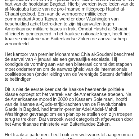
hart van de hoofdstad Bagdad. Hierbij werden twee leden van de
al-Noujouba factie van de pro-Iraanse militiegroep Hashd al-
Chaabi gedood. Een van de vermoorde militieleden,
commandant Abou Taqwa, werd er door Washington van
beschuldigd actief betrokken te zijn bij aanvallen tegen
Amerikaanse militaire bases in Irak. Omdat Hashd al-Shaabi
officieel is geïntegreerd in het Iraakse nationale leger, heeft het
Iraakse ministerie van Buitenlandse Zaken de aanval scherp
veroordeeld.
Het kantoor van premier Mohammad Chia al-Soudani beschreef
de aanval van 4 januari als een gevaarlijke escalatie. Hij
kondigde de vorming aan van een bilateraal comité dat stappen
moet ondernemen om de aanwezigheid van de internationale
coalitietroepen (onder leiding van de Verenigde Staten) definitief
te beëindigen.
Dit is niet de eerste keer dat de Iraakse heersende politieke
klasse oproept tot het vertrek van de Amerikaanse troepen. Na
de Amerikaanse moord in 2020 op Kassem Soleimani, hoofd
van de Iraanse al-Quds-strijdkrachten van de Revolutionaire
Garde in Bagdad, had interim-premier Adel Abdel-Mahdi
Washington gevraagd om een plan op te stellen om zijn troepen
terug te trekken. Dat verzoek werd categorisch afgewezen door
het Amerikaanse ministerie van Buitenlandse Zaken.
Het Iraakse parlement heeft ook een wetsvoorstel aangenomen