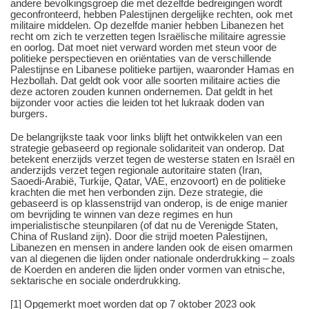
andere bevolkingsgroep die met dezelfde bedreigingen wordt
geconfronteerd, hebben Palestijnen dergelijke rechten, ook met
militaire middelen. Op dezelfde manier hebben Libanezen het
recht om zich te verzetten tegen Israëlische militaire agressie
en oorlog. Dat moet niet verward worden met steun voor de
politieke perspectieven en oriëntaties van de verschillende
Palestijnse en Libanese politieke partijen, waaronder Hamas en
Hezbollah. Dat geldt ook voor alle soorten militaire acties die
deze actoren zouden kunnen ondernemen. Dat geldt in het
bijzonder voor acties die leiden tot het lukraak doden van
burgers.
De belangrijkste taak voor links blijft het ontwikkelen van een
strategie gebaseerd op regionale solidariteit van onderop. Dat
betekent enerzijds verzet tegen de westerse staten en Israël en
anderzijds verzet tegen regionale autoritaire staten (Iran,
Saoedi-Arabië, Turkije, Qatar, VAE, enzovoort) en de politieke
krachten die met hen verbonden zijn. Deze strategie, die
gebaseerd is op klassenstrijd van onderop, is de enige manier
om bevrijding te winnen van deze regimes en hun
imperialistische steunpilaren (of dat nu de Verenigde Staten,
China of Rusland zijn). Door die strijd moeten Palestijnen,
Libanezen en mensen in andere landen ook de eisen omarmen
van al diegenen die lijden onder nationale onderdrukking ‒ zoals
de Koerden en anderen die lijden onder vormen van etnische,
sektarische en sociale onderdrukking.
[1] Opgemerkt moet worden dat op 7 oktober 2023 ook