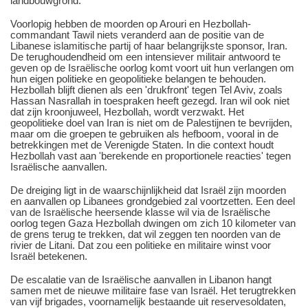
landbouwgrond.
Voorlopig hebben de moorden op Arouri en Hezbollah-
commandant Tawil niets veranderd aan de positie van de
Libanese islamitische partij of haar belangrijkste sponsor, Iran.
De terughoudendheid om een intensiever militair antwoord te
geven op de Israëlische oorlog komt voort uit hun verlangen om
hun eigen politieke en geopolitieke belangen te behouden.
Hezbollah blijft dienen als een 'drukfront' tegen Tel Aviv, zoals
Hassan Nasrallah in toespraken heeft gezegd. Iran wil ook niet
dat zijn kroonjuweel, Hezbollah, wordt verzwakt. Het
geopolitieke doel van Iran is niet om de Palestijnen te bevrijden,
maar om die groepen te gebruiken als hefboom, vooral in de
betrekkingen met de Verenigde Staten. In die context houdt
Hezbollah vast aan 'berekende en proportionele reacties' tegen
Israëlische aanvallen.
De dreiging ligt in de waarschijnlijkheid dat Israël zijn moorden
en aanvallen op Libanees grondgebied zal voortzetten. Een deel
van de Israëlische heersende klasse wil via de Israëlische
oorlog tegen Gaza Hezbollah dwingen om zich 10 kilometer van
de grens terug te trekken, dat wil zeggen ten noorden van de
rivier de Litani. Dat zou een politieke en militaire winst voor
Israël betekenen.
De escalatie van de Israëlische aanvallen in Libanon hangt
samen met de nieuwe militaire fase van Israël. Het terugtrekken
van vijf brigades, voornamelijk bestaande uit reservesoldaten,