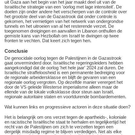
uit Gaza aan het begin van het jaar maakt deel uit van de
Israëlische strategie van een 'oorlog met lage intensiteit'. De
doelen zijn onder andere het verscherpen van de controle over
het grootste deel van de Gazastrook dat onder controle is
gekomen, het vernietigen van het netwerk van ondergrondse
tunnels en het uitroeien van al het resterende verzet. De
toegenomen dreigingen en aanvallen in Libanon onthullen de
gemiste kans van Hezbollah om Israël te dwingen op twee
fronten te vechten. Dat keert zich tegen hen.
Conclusie
De genocidale oorlog tegen de Palestijnen in de Gazastrook
gaat onverminderd door. Israëlische regeringsleiders hebben
aangekondigd dat de oorlog 'het hele jaar' 2024 zal duren. De
Israëlische straffeloosheid is een permanente bedreiging voor
de regionale arbeidersklasse en blijft de gevaren van een
regionale oorlog vergroten. Op dezelfde manier verergert het
door de VS geleide Westerse imperialisme alleen maar de
ellende van de lokale volksklasse door steun aan Israël,
regionale autoritaire staten en voortdurende bombardementen.
Wat kunnen links en progressieve actoren in deze situatie doen?
Het is belangrijk om ons verzet tegen de apartheids-, koloniale
en racistische Israëlische staat te herhalen en tegelijkertijd het
recht van de Palestijnen om zich te verzetten tegen een
dergelijk misdadig regime te blijven verdedigen. Net als elke