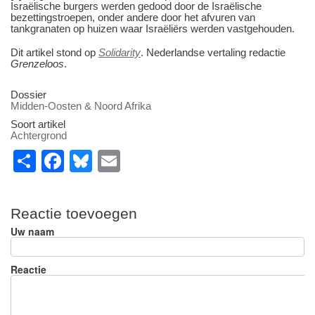
Israëlische burgers werden gedood door de Israëlische
bezettingstroepen, onder andere door het afvuren van
tankgranaten op huizen waar Israëliërs werden vastgehouden.
Dit artikel stond op
Solidarity
. Nederlandse vertaling redactie
Grenzeloos
.
Dossier
Midden-Oosten & Noord Afrika
Soort artikel
Achtergrond
S
F
Bl
E
h
a
u
m
ar
c
e
ail
Reactie toevoegen
e
e
sk
Uw naam
b
y
o
Reactie
o