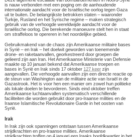
is nauw verbonden met een poging om de aanhoudende
internationale aandacht voor de Israëlische oorlog tegen Gaza
uit te buiten. De belangrijkste betrokken staten ‒ waaronder
Turkije, Rusland en het Syrische regime ‒ maken strategisch
gebruik van de verhoogde wereldwijde aandacht voor de
Israëlische oorlog. Die berekende manoeuvre stelt hen in staat
om straffeloos te opereren in het noordelijke gebied.
Gebruikmakend van de chaos zijn Amerikaanse militaire bases
in Syrië ‒ en Irak ‒ het doelwit geworden van toenemende
drone- en raketaanvallen, georkestreerd door groepen die
gelieerd zijn aan Iran. Het Amerikaanse Ministerie van Defensie
maakte op 10 januari bekend dat Amerikaanse troepen en
bases in Syrië en Irak sinds 17 oktober
127 keer
zijn
aangevallen. Die verhoogde aanvallen zijn een directe reactie op
de steun van Washington aan de militaire actie van Israël in de
Gazastrook. Het is voor hen een manier om zowel hun politieke
als lokale doelen te bevorderen. Sinds eind oktober treffen
Amerikaanse luchtaanvallen systematisch verschillende
faciliteiten die worden gebruikt door pro-Iraanse milities en de
Iraanse Islamitische Revolutionaire Garde in het oosten van
Syrië.
Irak
In Irak zijn ook spanningen ontstaan tussen Amerikaanse
strijdkrachten en pro-Iraanse milities. Amerikaanse
strijdkrachten troffen op 4 januari een Iraaks hoofdkwartier in het