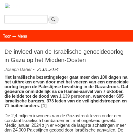
Overslaan
en
naar
Zoeken
de
inhoud
Toon — Menu
gaan
Menu
Actueel
Achtergrond
Links
Geschriften
Over SAP - Grenzeloos
De invloed van de Israëlische genocideoorlog
in Gaza op het Midden-Oosten
Joseph Daher
-
21.01.2024
Het Israëlische bezettingsleger gaat meer dan 100 dagen na
het uitbreken ervan door met het voeren van een genocidale
oorlog tegen de Palestijnse bevolking in de Gazastrook. Dat
gebeurde onmiddellijk na de Hamas-aanval van 7 oktober,
die leidde tot de dood van
1.139 personen
, waaronder 695
Israëlische burgers, 373 leden van de veiligheidstroepen en
71 buitenlanders. [1]
De 2,4 miljoen inwoners van de Gazastrook leven onder een
constant Israëlisch bombardement met ongekend geweld.
Medio januari 2024 zijn er volgens de laagste schattingen meer
dan 24.000 Palestijnen gedood door Israëlische aanvallen. De