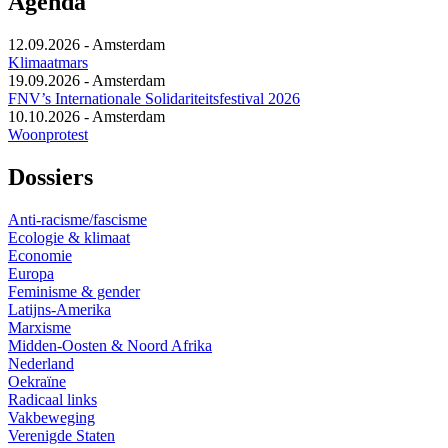
Agenda
12.09.2026
-
Amsterdam
Klimaatmars
19.09.2026
-
Amsterdam
FNV’s Internationale Solidariteitsfestival 2026
10.10.2026
-
Amsterdam
Woonprotest
Dossiers
Anti-racisme/fascisme
Ecologie & klimaat
Economie
Europa
Feminisme & gender
Latijns-Amerika
Marxisme
Midden-Oosten & Noord Afrika
Nederland
Oekraïne
Radicaal links
Vakbeweging
Verenigde Staten