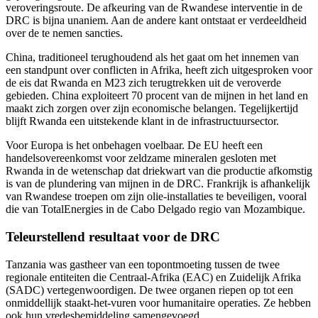
veroveringsroute. De afkeuring van de Rwandese interventie in de
DRC is bijna unaniem. Aan de andere kant ontstaat er verdeeldheid
over de te nemen sancties.
China, traditioneel terughoudend als het gaat om het innemen van
een standpunt over conflicten in Afrika, heeft zich uitgesproken voor
de eis dat Rwanda en M23 zich terugtrekken uit de veroverde
gebieden. China exploiteert 70 procent van de mijnen in het land en
maakt zich zorgen over zijn economische belangen. Tegelijkertijd
blijft Rwanda een uitstekende klant in de infrastructuursector.
Voor Europa is het onbehagen voelbaar. De EU heeft een
handelsovereenkomst voor zeldzame mineralen gesloten met
Rwanda in de wetenschap dat driekwart van die productie afkomstig
is van de plundering van mijnen in de DRC. Frankrijk is afhankelijk
van Rwandese troepen om zijn olie-installaties te beveiligen, vooral
die van TotalEnergies in de Cabo Delgado regio van Mozambique.
Teleurstellend resultaat voor de DRC
Tanzania was gastheer van een topontmoeting tussen de twee
regionale entiteiten die Centraal-Afrika (EAC) en Zuidelijk Afrika
(SADC) vertegenwoordigen. De twee organen riepen op tot een
onmiddellijk staakt-het-vuren voor humanitaire operaties. Ze hebben
ook hun vredesbemiddeling samengevoegd.