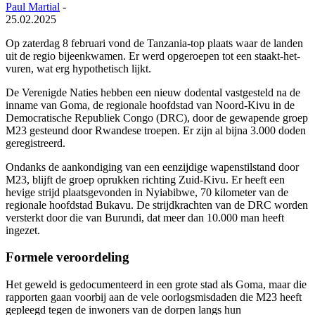
Paul Martial
-
25.02.2025
Op zaterdag 8 februari vond de Tanzania-top plaats waar de landen
uit de regio bijeenkwamen.
Er werd opgeroepen tot een staakt-het-
vuren, wat erg hypothetisch lijkt.
De Verenigde Naties hebben een nieuw dodental vastgesteld na de
inname van Goma, de regionale hoofdstad van Noord-Kivu in de
Democratische Republiek Congo (DRC), door de gewapende groep
M23 gesteund door Rwandese troepen. Er zijn al bijna 3.000 doden
geregistreerd.
Ondanks de aankondiging van een eenzijdige wapenstilstand door
M23, blijft de groep oprukken richting Zuid-Kivu. Er heeft een
hevige strijd plaatsgevonden in Nyiabibwe, 70 kilometer van de
regionale hoofdstad Bukavu. De strijdkrachten van de DRC worden
versterkt door die van Burundi, dat meer dan 10.000 man heeft
ingezet.
Formele veroordeling
Het geweld is gedocumenteerd in een grote stad als Goma, maar die
rapporten gaan voorbij aan de vele oorlogsmisdaden die M23 heeft
gepleegd tegen de inwoners van de dorpen langs hun