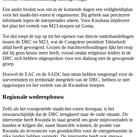
Een ander besluit was om in de komende dagen een veiligheidsplan
voor het staakt-het-vuren te organiseren. Bij gebrek aan preciezere
informatie lopen de interpretaties uiteen. Voor Kinshasa impliceert
het plan het vertrek van M23-troepen uit Goma.
Tot slot roept de top op tot het openen van directe onderhandelingen
tussen de DRC en M23, wat de Congolese president Tshisekedi
altijd heeft geweigerd. Gezien de machtsverhoudingen lijkt het erop
dat hij geen keuze meer heeft, vooral omdat religieuze leiders in de
DRC zich hebben uitgesproken voor een dialoog met de gewapende
groep.
Hoewel de EAC en de SADC hun steun hebben toegezegd voor de
soevereiniteit en territoriale integriteit van de DRC, hebben ze niet
opgeroepen tot het vertrek van de Rwandese troepen.
Regionale wederopbouw
Zelfs als het voorgestelde staakt-het-vuren doorgaat, is het
onwaarschijnlijk dat de DRC terugkeert naar de oude situatie. De
interventie heeft Rwanda in staat gesteld om grote mijnvoorraden in
handen te krijgen die, naast financiële winsten, de positie van
Rwanda als leverancier van grondstoffen voor de energietransitie in
rijke landen hebben versterkt. De interventie heeft ook nieuwe