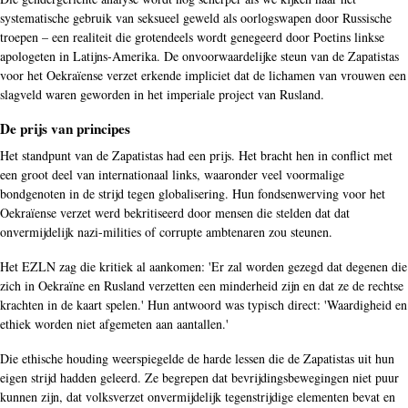
systematische gebruik van seksueel geweld als oorlogswapen door Russische
troepen – een realiteit die grotendeels wordt genegeerd door Poetins linkse
apologeten in Latijns-Amerika. De onvoorwaardelijke steun van de Zapatistas
voor het Oekraïense verzet erkende impliciet dat de lichamen van vrouwen een
slagveld waren geworden in het imperiale project van Rusland.
De prijs van principes
Het standpunt van de Zapatistas had een prijs. Het bracht hen in conflict met
een groot deel van internationaal links, waaronder veel voormalige
bondgenoten in de strijd tegen globalisering. Hun fondsenwerving voor het
Oekraïense verzet werd bekritiseerd door mensen die stelden dat dat
onvermijdelijk nazi-milities of corrupte ambtenaren zou steunen.
Het EZLN zag die kritiek al aankomen: 'Er zal worden gezegd dat degenen die
zich in Oekraïne en Rusland verzetten een minderheid zijn en dat ze de rechtse
krachten in de kaart spelen.' Hun antwoord was typisch direct: 'Waardigheid en
ethiek worden niet afgemeten aan aantallen.'
Die ethische houding weerspiegelde de harde lessen die de Zapatistas uit hun
eigen strijd hadden geleerd. Ze begrepen dat bevrijdingsbewegingen niet puur
kunnen zijn, dat volksverzet onvermijdelijk tegenstrijdige elementen bevat en