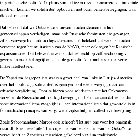
imperialistische politiek. In plaats van te kiezen tussen concurrerende imperiale
machten, kunnen we solidariteit opbouwen met basis-verzetsbewegingen, waar
die ook ontstaan.
Dat betekent dat we Oekraïense vrouwen moeten steunen die hun
gemeenschappen verdedigen, maar ook Russische feministen die gevangen
zitten vanwege hun anti-oorlogsactivisme. Het betekent dat we ons moeten
verzetten tegen het militarisme van de NAVO, maar ook tegen het Russische
expansionisme. Dat betekent erkennen dat het recht op zelfbeschikking van
gewone mensen belangrijker is dan de geopolitieke voorkeuren van verre
linkse intellectuelen.
De Zapatistas begrepen iets wat een groot deel van links in Latijns-Amerika
over het hoofd zag: solidariteit is geen geopolitieke afweging, maar een
ethische verplichting. Door te kiezen voor solidariteit met het Oekraïense
verzet en de Russische anti-oorlogsbewegingen, lieten ze zien dat een ander
soort internationalisme mogelijk is – een internationalisme dat geworteld is in
feministische principes van zorg, wederzijdse hulp en collectieve bevrijding.
Zoals Subcomandante Marcos ooit schreef: 'Het spijt ons voor het ongemak,
maar dit is een revolutie.' Het ongemak van het steunen van het Oekraïense
verzet heeft de Zapatistas misschien geïsoleerd van hun traditionele