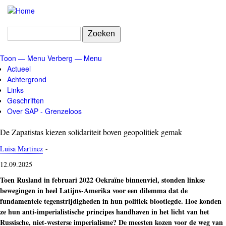
Overslaan
en
naar
Zoeken
de
inhoud
Toon — Menu
Verberg — Menu
gaan
Menu
Actueel
Achtergrond
Links
Geschriften
Over SAP - Grenzeloos
De Zapatistas kiezen solidariteit boven geopolitiek gemak
Luisa Martinez
-
12.09.2025
Toen Rusland in februari 2022 Oekraïne binnenviel, stonden linkse
bewegingen in heel Latijns-Amerika voor een dilemma dat de
fundamentele tegenstrijdigheden in hun politiek blootlegde. Hoe konden
ze hun anti-imperialistische principes handhaven in het licht van het
Russische, niet-westerse imperialisme? De meesten kozen voor de weg van