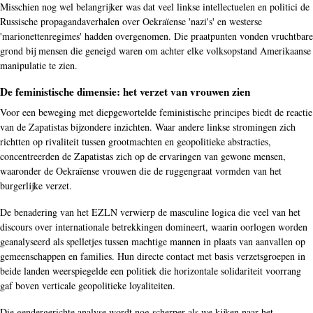
Misschien nog wel belangrijker was dat veel linkse intellectuelen en politici de
Russische propagandaverhalen over Oekraïense 'nazi's' en westerse
'marionettenregimes' hadden overgenomen. Die praatpunten vonden vruchtbare
grond bij mensen die geneigd waren om achter elke volksopstand Amerikaanse
manipulatie te zien.
De feministische dimensie: het verzet van vrouwen zien
Voor een beweging met diepgewortelde feministische principes biedt de reactie
van de Zapatistas bijzondere inzichten. Waar andere linkse stromingen zich
richtten op rivaliteit tussen grootmachten en geopolitieke abstracties,
concentreerden de Zapatistas zich op de ervaringen van gewone mensen,
waaronder de Oekraïense vrouwen die de ruggengraat vormden van het
burgerlijke verzet.
De benadering van het EZLN verwierp de masculine logica die veel van het
discours over internationale betrekkingen domineert, waarin oorlogen worden
geanalyseerd als spelletjes tussen machtige mannen in plaats van aanvallen op
gemeenschappen en families. Hun directe contact met basis verzetsgroepen in
beide landen weerspiegelde een politiek die horizontale solidariteit voorrang
gaf boven verticale geopolitieke loyaliteiten.
Die gendergerichte analyse wordt nog scherper als we kijken naar het