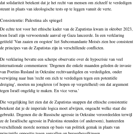
dat solidariteit betekent dat je het recht van mensen om zichzelf te verdedigen
steunt in plaats van ideologische tests op te leggen vanuit de verte.
Consistentie: Palestina als spiegel
De echte test voor het ethische kader van de Zapatistas kwam in oktober 2023,
toen Israël zijn verwoestende aanval op Gaza lanceerde. In een verklaring
getiteld 'Van zaaien en oogsten' liet Subcomandante Moisés zien hoe consistent
de principes van de Zapatistas zijn in verschillende conflicten.
De verklaring bevatte een scherpe observatie over de hypocrisie van veel
internationale commentaren: 'Degenen die enkele maanden geleden de invasie
van Poetins Rusland in Oekraïne rechtvaardigden en verdedigden, onder
verwijzing naar hun 'recht om zich te verdedigen tegen een potentiële
dreiging', moeten nu jongleren (of hopen op vergetelheid) om dat argument
tegen Israël ongeldig te maken. En vice versa.'
Die vergelijking liet zien dat de Zapatistas snappen dat ethische consistentie
betekent dat je de imperiale logica moet afwijzen, ongeacht welke staat die
gebruikt. Degenen die de Russische agressie in Oekraïne veroordeelden terwijl
ze de Israëlische agressie in Palestina steunden (of andersom), hanteerden
verschillende morele normen op basis van politiek gemak in plaats van
principiële oppositie tegen aanvallen op burgerbevolkingen.