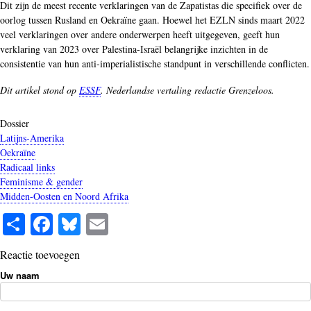
Dit zijn de meest recente verklaringen van de Zapatistas die specifiek over de
oorlog tussen Rusland en Oekraïne gaan. Hoewel het EZLN sinds maart 2022
veel verklaringen over andere onderwerpen heeft uitgegeven, geeft hun
verklaring van 2023 over Palestina-Israël belangrijke inzichten in de
consistentie van hun anti-imperialistische standpunt in verschillende conflicten.
Dit artikel stond op
ESSF
. Nederlandse vertaling redactie Grenzeloos.
Dossier
Latijns-Amerika
Oekraïne
Radicaal links
Feminisme & gender
Midden-Oosten en Noord Afrika
S
Fa
Bl
E
ha
ce
ue
m
Reactie toevoegen
re
bo
sk
ail
Uw naam
ok
y