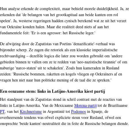
Hun analyse erkende de complexiteit, maar behield morele duidelijkheid. Ja, ze
erkenden dat 'de belangen van het grootkapitaal aan beide kanten een rol
spelen'. Ja, westerse regeringen hadden cynisch berekend wat ze uit het verzet
van Oekraïne konden halen. Maar die realiteit deed niets af aan het
fundamentele feit: 'Er is een agressor: het Russische leger.'
De afwijzing door de Zapatistas van Poetins 'denazificatie'-verhaal was
bijzonder scherp. Ze zagen die retoriek als een klassieke imperialistische
rechtvaardiging – dezelfde logica die later zou worden gebruikt om 'andere
gebieden binnen te vallen om ze te redden van 'neo-nazistische tirannie' of om
naburige 'narco-staten' uit te schakelen'. Zoals hun kameraden in Rusland
zeiden: 'Russische bommen, raketten en kogels vliegen op Oekraïners af en
vragen hen niet naar hun politieke mening of de taal die ze spreken.'
Een eenzame stem: links in Latijns-Amerika kiest partij
Het standpunt van de Zapatistas stond in schril contrast met de reacties van
links in Latijns-Amerika. Van de Mexicaanse
Morena-partij
tot de Braziliaanse
PT
, van het
Kirchnerisme
in Argentinië tot
Podemos
in Spanje, de
overheersende tendens was ofwel expliciete steun voor Rusland, ofwel een
onoprechte 'beide kanten'-neutraliteit die in feite de Russische belangen diende.