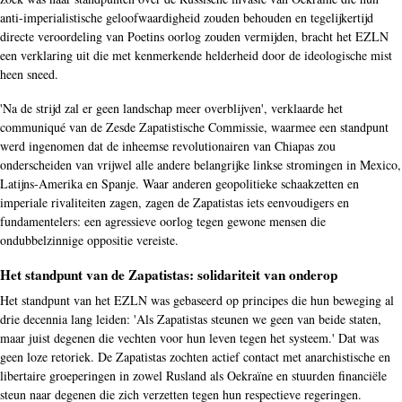
anti-imperialistische geloofwaardigheid zouden behouden en tegelijkertijd
directe veroordeling van Poetins oorlog zouden vermijden, bracht het EZLN
een verklaring uit die met kenmerkende helderheid door de ideologische mist
heen sneed.
'Na de strijd zal er geen landschap meer overblijven', verklaarde het
communiqué van de Zesde Zapatistische Commissie, waarmee een standpunt
werd ingenomen dat de inheemse revolutionairen van Chiapas zou
onderscheiden van vrijwel alle andere belangrijke linkse stromingen in Mexico,
Latijns-Amerika en Spanje. Waar anderen geopolitieke schaakzetten en
imperiale rivaliteiten zagen, zagen de Zapatistas iets eenvoudigers en
fundamentelers: een agressieve oorlog tegen gewone mensen die
ondubbelzinnige oppositie vereiste.
Het standpunt van de Zapatistas: solidariteit van onderop
Het standpunt van het EZLN was gebaseerd op principes die hun beweging al
drie decennia lang leiden: 'Als Zapatistas steunen we geen van beide staten,
maar juist degenen die vechten voor hun leven tegen het systeem.' Dat was
geen loze retoriek. De Zapatistas zochten actief contact met anarchistische en
libertaire groeperingen in zowel Rusland als Oekraïne en stuurden financiële
steun naar degenen die zich verzetten tegen hun respectieve regeringen.