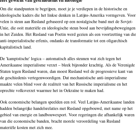
Om die standpunten te begrijpen, moet je je verdiepen in de historische en
ideologische kaders die het linkse denken in Latijns-Amerika vormgeven. Voor
velen is steun aan Rusland gebaseerd op een nostalgische band met de Sovjet-
Unie, die ooit materiële en ideologische steun bood aan bevrijdingsbewegingen
in het Zuiden. Het Rusland van Poetin werd gezien als een voortzetting van die
anti-imperialistische erfenis, ondanks de transformatie tot een oligarchisch
kapitalistisch land.
De 'kampistische' logica – automatisch alles steunen wat zich tegen het
Amerikaanse imperialisme verzet – bleek bijzonder krachtig. Als de Verenigde
Staten tegen Rusland waren, dan moest Rusland wel de progressieve kant van
de geschiedenis vertegenwoordigen. Dat mechanistische anti-imperialisme
maakte velen blind voor de realiteit van het Russische imperialisme en het
oprechte volksverzet waarmee het in Oekraïne te maken had.
Ook economische belangen speelden een rol. Veel Latijns-Amerikaanse landen
hadden belangrijke handelsrelaties met Rusland opgebouwd, met name op het
gebied van energie en landbouwexport. Voor regeringen die afhankelijk waren
van die economische banden, bracht morele veroordeling van Rusland
materiële kosten met zich mee.