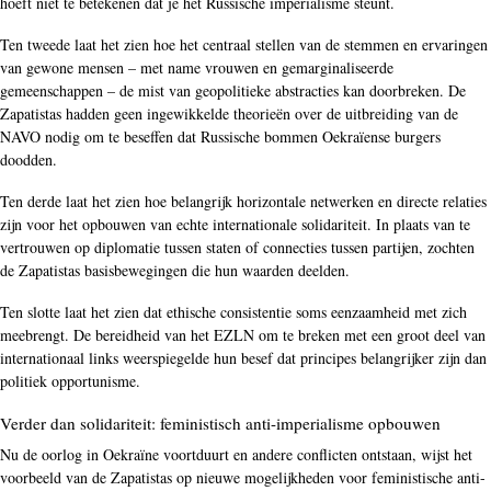
hoeft niet te betekenen dat je het Russische imperialisme steunt.
Ten tweede laat het zien hoe het centraal stellen van de stemmen en ervaringen
van gewone mensen – met name vrouwen en gemarginaliseerde
gemeenschappen – de mist van geopolitieke abstracties kan doorbreken. De
Zapatistas hadden geen ingewikkelde theorieën over de uitbreiding van de
NAVO nodig om te beseffen dat Russische bommen Oekraïense burgers
doodden.
Ten derde laat het zien hoe belangrijk horizontale netwerken en directe relaties
zijn voor het opbouwen van echte internationale solidariteit. In plaats van te
vertrouwen op diplomatie tussen staten of connecties tussen partijen, zochten
de Zapatistas basisbewegingen die hun waarden deelden.
Ten slotte laat het zien dat ethische consistentie soms eenzaamheid met zich
meebrengt. De bereidheid van het EZLN om te breken met een groot deel van
internationaal links weerspiegelde hun besef dat principes belangrijker zijn dan
politiek opportunisme.
Verder dan solidariteit: feministisch anti-imperialisme opbouwen
Nu de oorlog in Oekraïne voortduurt en andere conflicten ontstaan, wijst het
voorbeeld van de Zapatistas op nieuwe mogelijkheden voor feministische anti-