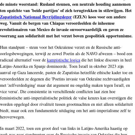
de minste weerstand: Rusland steunen, een neutrale houding aannemen
ten opzichte van 'beide partijen' of zich terugtrekken in stilzwijgen. Het
Zapatistisch Nationaal Bevrijdingsleger
(EZLN) koos voor een andere
weg. Vanuit de bergen van Chiapas veroordeelden de inheemse
revolutionairen van Mexico de invasie onvoorwaardelijk en gaven ze
voorrang aan solidariteit met het verzet boven geopolitiek opportunisme.
Hun standpunt – steun voor het Oekraïense verzet en de Russische anti-
oorlogsbewegingen, terwijl ze zowel Poetin als de NAVO afwezen – bood een
radicaal alternatief voor de
kampistische logica
die het linkse discours in heel
Latijns-Amerika en Spanje domineerde. Toen Israël in oktober 2023 zijn
aanval op Gaza lanceerde, pasten de Zapatistas hetzelfde ethische kader toe en
veroordeelden ze degenen die 'Poetins invasie van Oekraïne rechtvaardigden
met 'zelfverdediging' maar dat argument nu ongeldig maken tegen Israël, en
vice versa'. Die consistentie in verschillende conflicten laat zien hoe
feministische anti-imperialistische politiek de valse keuzes kan overstijgen die
worden opgelegd door rivaliteit tussen grootmachten en niet alleen solidariteit
biedt, maar ook een fundamentele uitdaging om het anti-imperialisme zelf te
heroverwegen.
In maart 2022, toen een groot deel van links in Latijns-Amerika haastig op
zoek was naar standpunten over de Russische invasie van Oekraïne die hun