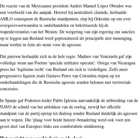
De reactie van de Mexicaanse president Andrés Manuel López Obrador was
een voorbeeld van die aanpak. Hoewel hij neutraliteit claimde, herhaalde
AMLO consequent de Russische standpunten, riep hij Oekraïne op om over
overgavevoorwaarden te onderhandelen en bekritiseerde hij de
wapenleveranties van het Westen. De weigering van zijn regering om sancties
op te leggen aan Rusland werd gepresenteerd als principiële niet-inmenging,
maar werkte in feite als steun voor de agressor.
Dat patroon herhaalde zich in de hele regio. Maduro van Venezuela gaf zijn
volledige steun aan Poetins 'speciale militaire operatie'. Ortega van Nicaragua
prees het 'legitieme recht' van Rusland om zich te verdedigen. Zelfs meer
progressieve figuren zoals Gustavo Petro van Colombia riepen op tot
onderhandelingen die de Russische agressie zouden belonen met territoriale
concessies.
In Spanje gaf Podemos-leider Pablo Iglesias aanvankelijk de uitbreiding van de
NAVO de schuld van het uitlokken van de oorlog, terwijl het officiële
standpunt van de partij opriep tot dialoog zonder Rusland duidelijk als agressor
aan te wijzen. Die 'plaag voor beide huizen'-benadering werd ook voor een
groot deel van Europees links een comfortabele middenweg.
Het gewicht van geschiedenis en ideologie