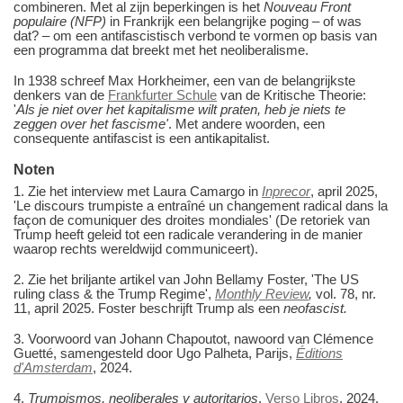
combineren. Met al zijn beperkingen is het
Nouveau Front
populaire (NFP)
in Frankrijk een belangrijke poging – of was
dat? – om een antifascistisch verbond te vormen op basis van
een programma dat breekt met het neoliberalisme.
In 1938 schreef Max Horkheimer, een van de belangrijkste
denkers van de
Frankfurter Schule
van de Kritische Theorie:
'
Als je niet over het kapitalisme wilt praten, heb je niets te
zeggen over het fascisme'
. Met andere woorden, een
consequente antifascist is een antikapitalist.
Noten
1. Zie het interview met Laura Camargo in
Inprecor
, april 2025,
'Le discours trumpiste a entraîné un changement radical dans la
façon de comuniquer des droites mondiales' (De retoriek van
Trump heeft geleid tot een radicale verandering in de manier
waarop rechts wereldwijd communiceert).
2. Zie het briljante artikel van John Bellamy Foster, 'The US
ruling class & the Trump Regime',
Monthly Review
,
vol. 78, nr.
11, april 2025.
Foster beschrijft Trump als een
neofascist.
3. Voorwoord van Johann Chapoutot, nawoord van Clémence
Guetté, samengesteld door Ugo Palheta, Parijs,
Éditions
d'Amsterdam
, 2024.
4.
Trumpismos, neoliberales y autoritarios
,
Verso Libros
, 2024.