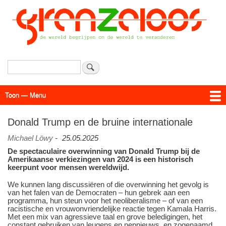
Overslaan
en
naar
de
inhoud
gaan
Zoeken
Toon — Menu
Menu
Actueel
Achtergrond
Links
Geschriften
Over SAP - Grenzeloos
Donald Trump en de bruine internationale
Michael Löwy
-
25.05.2025
De spectaculaire overwinning van Donald Trump bij de
Amerikaanse verkiezingen van 2024 is een historisch
keerpunt voor mensen wereldwijd.
We kunnen lang discussiëren of die overwinning het gevolg is
van het falen van de Democraten – hun gebrek aan een
programma, hun steun voor het neoliberalisme – of van een
racistische en vrouwonvriendelijke reactie tegen Kamala Harris.
Met een mix van agressieve taal en grove beledigingen, het
constant gebruiken van leugens en nepnieuws, en zogenaamd