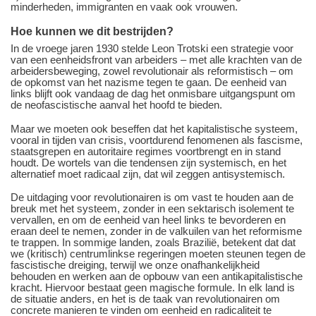
minderheden, immigranten en vaak ook vrouwen.
Hoe kunnen we dit bestrijden?
In de vroege jaren 1930 stelde Leon Trotski een strategie voor
van een eenheidsfront van arbeiders – met alle krachten van de
arbeidersbeweging, zowel revolutionair als reformistisch – om
de opkomst van het nazisme tegen te gaan. De eenheid van
links blijft ook vandaag de dag het onmisbare uitgangspunt om
de neofascistische aanval het hoofd te bieden.
Maar we moeten ook beseffen dat het kapitalistische systeem,
vooral in tijden van crisis, voortdurend fenomenen als fascisme,
staatsgrepen en autoritaire regimes voortbrengt en in stand
houdt. De wortels van die tendensen zijn systemisch, en het
alternatief moet radicaal zijn, dat wil zeggen antisystemisch.
De uitdaging voor revolutionairen is om vast te houden aan de
breuk met het systeem, zonder in een sektarisch isolement te
vervallen, en om de eenheid van heel links te bevorderen en
eraan deel te nemen, zonder in de valkuilen van het reformisme
te trappen. In sommige landen, zoals Brazilië, betekent dat dat
we (kritisch) centrumlinkse regeringen moeten steunen tegen de
fascistische dreiging, terwijl we onze onafhankelijkheid
behouden en werken aan de opbouw van een antikapitalistische
kracht. Hiervoor bestaat geen magische formule. In elk land is
de situatie anders, en het is de taak van revolutionairen om
concrete manieren te vinden om eenheid en radicaliteit te