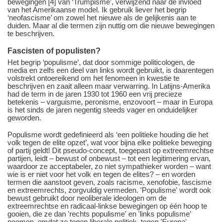
bewegingen [4] van ‘Trumpisme’, verwijzend naar de invloed
van het Amerikaanse model. Ik gebruik liever het begrip
‘neofascisme’ om zowel het nieuwe als de gelijkenis aan te
duiden. Maar al die termen zijn nuttig om die nieuwe bewegingen
te beschrijven.
Fascisten of populisten?
Het begrip ‘populisme’, dat door sommige politicologen, de
media en zelfs een deel van links wordt gebruikt, is daarentegen
volstrekt ontoereikend om het fenomeen in kwestie te
beschrijven en zaait alleen maar verwarring. In Latijns-Amerika
had de term in de jaren 1930 tot 1960 een vrij precieze
betekenis – varguisme, peronisme, enzovoort – maar in Europa
is het sinds de jaren negentig steeds vager en onduidelijker
geworden.
Populisme wordt gedefinieerd als ‘een politieke houding die het
volk tegen de elite opzet’, wat voor bijna elke politieke beweging
of partij geldt! Dit pseudo-concept, toegepast op extreemrechtse
partijen, leidt – bewust of onbewust – tot een legitimering ervan,
waardoor ze acceptabeler, zo niet sympathieker worden – want
wie is er niet voor het volk en tegen de elites? – en worden
termen die aanstoot geven, zoals racisme, xenofobie, fascisme
en extreemrechts, zorgvuldig vermeden. 'Populisme' wordt ook
bewust gebruikt door neoliberale ideologen om de
extreemrechtse en radicaal-linkse bewegingen op één hoop te
gooien, die ze dan 'rechts populisme' en 'links populisme'
noemen, omdat ze tegen liberale politiek, tegen 'Europa'