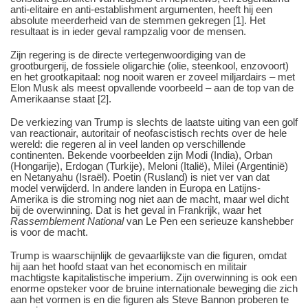
anti-elitaire en anti-establishment argumenten, heeft hij een
absolute meerderheid van de stemmen gekregen [1]. Het
resultaat is in ieder geval rampzalig voor de mensen.
Zijn regering is de directe vertegenwoordiging van de
grootburgerij, de fossiele oligarchie (olie, steenkool, enzovoort)
en het grootkapitaal: nog nooit waren er zoveel miljardairs – met
Elon Musk als meest opvallende voorbeeld – aan de top van de
Amerikaanse staat [2].
De verkiezing van Trump is slechts de laatste uiting van een golf
van reactionair, autoritair of neofascistisch rechts over de hele
wereld: die regeren al in veel landen op verschillende
continenten. Bekende voorbeelden zijn Modi (India), Orban
(Hongarije), Erdogan (Turkije), Meloni (Italië), Milei (Argentinië)
en Netanyahu (Israël). Poetin (Rusland) is niet ver van dat
model verwijderd. In andere landen in Europa en Latijns-
Amerika is die stroming nog niet aan de macht, maar wel dicht
bij de overwinning. Dat is het geval in Frankrijk, waar het
Rassemblement National
van Le Pen een serieuze kanshebber
is voor de macht.
Trump is waarschijnlijk de gevaarlijkste van die figuren, omdat
hij aan het hoofd staat van het economisch en militair
machtigste kapitalistische imperium. Zijn overwinning is ook een
enorme opsteker voor de bruine internationale beweging die zich
aan het vormen is en die figuren als Steve Bannon proberen te