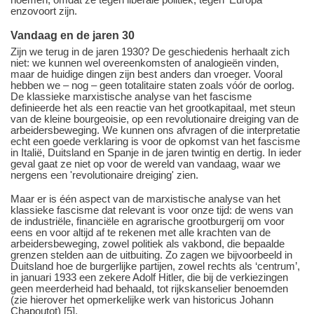
enzovoort zijn.
Vandaag en de jaren 30
Zijn we terug in de jaren 1930? De geschiedenis herhaalt zich
niet: we kunnen wel overeenkomsten of analogieën vinden,
maar de huidige dingen zijn best anders dan vroeger. Vooral
hebben we – nog – geen totalitaire staten zoals vóór de oorlog.
De klassieke marxistische analyse van het fascisme
definieerde het als een reactie van het grootkapitaal, met steun
van de kleine bourgeoisie, op een revolutionaire dreiging van de
arbeidersbeweging. We kunnen ons afvragen of die interpretatie
echt een goede verklaring is voor de opkomst van het fascisme
in Italië, Duitsland en Spanje in de jaren twintig en dertig. In ieder
geval gaat ze niet op voor de wereld van vandaag, waar we
nergens een 'revolutionaire dreiging' zien.
Maar er is één aspect van de marxistische analyse van het
klassieke fascisme dat relevant is voor onze tijd: de wens van
de industriële, financiële en agrarische grootburgerij om voor
eens en voor altijd af te rekenen met alle krachten van de
arbeidersbeweging, zowel politiek als vakbond, die bepaalde
grenzen stelden aan de uitbuiting. Zo zagen we bijvoorbeeld in
Duitsland hoe de burgerlijke partijen, zowel rechts als ‘centrum’,
in januari 1933 een zekere Adolf Hitler, die bij de verkiezingen
geen meerderheid had behaald, tot rijkskanselier benoemden
(zie hierover het opmerkelijke werk van historicus Johann
Chapoutot) [5].