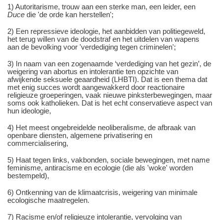
1) Autoritarisme, trouw aan een sterke man, een leider, een
Duce
die 'de orde kan herstellen';
2) Een repressieve ideologie, het aanbidden van politiegeweld,
het terug willen van de doodstraf en het uitdelen van wapens
aan de bevolking voor 'verdediging tegen criminelen';
3) In naam van een zogenaamde ‘verdediging van het gezin’, de
weigering van abortus en intolerantie ten opzichte van
afwijkende seksuele geaardheid (LHBTI). Dat is een thema dat
met enig succes wordt aangewakkerd door reactionaire
religieuze groeperingen, vaak nieuwe pinksterbewegingen, maar
soms ook katholieken. Dat is het echt conservatieve aspect van
hun ideologie,
4) Het meest ongebreidelde neoliberalisme, de afbraak van
openbare diensten, algemene privatisering en
commercialisering,
5) Haat tegen links, vakbonden, sociale bewegingen, met name
feminisme, antiracisme en ecologie (die als 'woke' worden
bestempeld),
6) Ontkenning van de klimaatcrisis, weigering van minimale
ecologische maatregelen.
7) Racisme en/of religieuze intolerantie, vervolging van