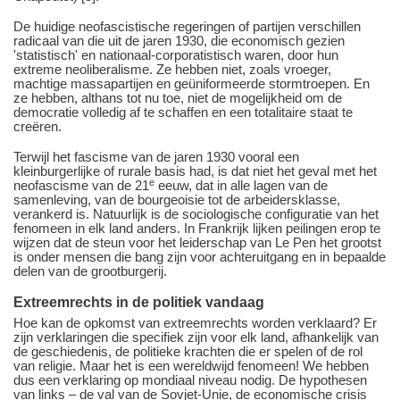
De huidige neofascistische regeringen of partijen verschillen
radicaal van die uit de jaren 1930, die economisch gezien
'statistisch' en nationaal-corporatistisch waren, door hun
extreme neoliberalisme. Ze hebben niet, zoals vroeger,
machtige massapartijen en geüniformeerde stormtroepen. En
ze hebben, althans tot nu toe, niet de mogelijkheid om de
democratie volledig af te schaffen en een totalitaire staat te
creëren.
Terwijl het fascisme van de jaren 1930 vooral een
kleinburgerlijke of rurale basis had, is dat niet het geval met het
e
neofascisme van de 21
eeuw, dat in alle lagen van de
samenleving, van de bourgeoisie tot de arbeidersklasse,
verankerd is. Natuurlijk is de sociologische configuratie van het
fenomeen in elk land anders. In Frankrijk lijken peilingen erop te
wijzen dat de steun voor het leiderschap van Le Pen het grootst
is onder mensen die bang zijn voor achteruitgang en in bepaalde
delen van de grootburgerij.
Extreemrechts in de politiek vandaag
Hoe kan de opkomst van extreemrechts worden verklaard? Er
zijn verklaringen die specifiek zijn voor elk land, afhankelijk van
de geschiedenis, de politieke krachten die er spelen of de rol
van religie. Maar het is een wereldwijd fenomeen! We hebben
dus een verklaring op mondiaal niveau nodig. De hypothesen
van links – de val van de Sovjet-Unie, de economische crisis