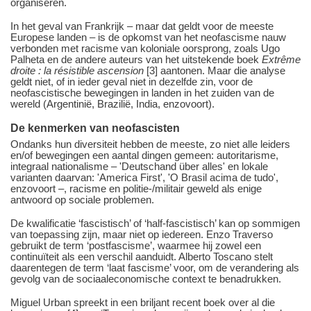
organiseren.
In het geval van Frankrijk – maar dat geldt voor de meeste
Europese landen – is de opkomst van het neofascisme nauw
verbonden met racisme van koloniale oorsprong, zoals Ugo
Palheta en de andere auteurs van het uitstekende boek
Extrême
droite : la résistible ascension
[3] aantonen. Maar die analyse
geldt niet, of in ieder geval niet in dezelfde zin, voor de
neofascistische bewegingen in landen in het zuiden van de
wereld (Argentinië, Brazilië, India, enzovoort).
De kenmerken van neofascisten
Ondanks hun diversiteit hebben de meeste, zo niet alle leiders
en/of bewegingen een aantal dingen gemeen: autoritarisme,
integraal nationalisme – 'Deutschand über alles' en lokale
varianten daarvan: 'America First', 'O Brasil acima de tudo',
enzovoort –, racisme en politie-/militair geweld als enige
antwoord op sociale problemen.
De kwalificatie ‘fascistisch’ of ‘half-fascistisch’ kan op sommigen
van toepassing zijn, maar niet op iedereen. Enzo Traverso
gebruikt de term ‘postfascisme’, waarmee hij zowel een
continuïteit als een verschil aanduidt. Alberto Toscano stelt
daarentegen de term ‘laat fascisme’ voor, om de verandering als
gevolg van de sociaaleconomische context te benadrukken.
Miguel Urban spreekt in een briljant recent boek over al die