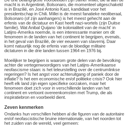
macht is in Argentinië, Bolsonaro, die momenteel uitgeschakeld
is in Brazilië, en José Antonio Kast, kandidaat voor het
presidentschap in Chili. Millei is de meest fanatieke neoliberaal,
Bolsonaro (of zijn aanhangers) is het meest gehecht aan de
erfenis van de dictatuur en Kast heeft nazi-wortels (zijn Duitse
familie). Wat Anibal Quijano 'de kolonialiteit van de macht' in
Latijns-Amerika noemde, is een interessante manier om dit
fenomeen in de landen van het continent te begrijpen, evenals,
in het geval van Brazilië, de vier eeuwen van slavernij. Daar
komt natuurlijk nog de erfenis van de bloedige militaire
dictaturen in die drie landen tussen 1964 en 1976 bij.
Moeilijker te begrijpen is waarom grote delen van de bevolking
achter die vertegenwoordigers van het Latijns-Amerikaanse
neofascisme staan: is het teleurstelling over de centrumlinkse
regeringen? Is het angst voor achteruitgang of paniek door de
inflatie? Is het een economische en/of politieke crisis? Ook hier
heeft elk land zijn eigen specifieke oorzaken, maar het
fenomeen doet zich voor in verschillende landen van het
continent en vertoont overeenkomsten met Trump, die als
inspiratiebron en voorbeeld dient.
Zeven kenmerken
Ondanks hun verschillen hebben al die figuren van de autoritaire
en/of neofascistische bruine internationale, van het noorden tot
het zuiden van de wereld, veel gemeen: