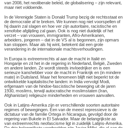
van 2008, het neoliberale beleid, de globalisering – zijn relevant,
maar niet voldoende.
In de Verenigde Staten is Donald Trump bezig de rechtsstaat en
de democratie af te breken. We kunnen nog niet voorspellen of
hij daarin zal slagen en hoe ver zijn autoritaire, racistische en
xenofobe afglijding zal gaan. Ook is nog niet duidelijk of het
verzet – van vrouwen, immigranten, Afro-Amerikanen,
arbeiders, jongeren – dat in de VS al is begonnen, zijn opmars
kan stoppen. Maar als hij wint, betekent dat een grote
verandering in de internationale machtsverhoudingen.
In Europa is extreemrechts al aan de macht in Italië en
Hongarije en zit het in de regering in Nederland, België, Zweden
en andere landen. Ze wordt steeds invloedrijker en is een
serieuze kanshebber voor de macht in Frankrijk en (in mindere
mate) in Duitsland. Maar het fenomeen blijft niet beperkt tot de
ontwikkelde kapitalistische landen: in India vervolgt Modi,
erfgenaam van de hindoe-fascistische beweging uit de jaren
1930, moslims, terwijl autocratische moslimstaten (Iran,
Afghanistan) religieuze minderheden en vrouwen aanvallen.
Ook in Latijns-Amerika zijn er verschillende soorten autoritaire
regimes of bewegingen. Een van de meest repressieve is de
dictatuur van de familie Ortega in Nicaragua, gevolgd door de
regering van Bukele in El Salvador. Maar de belangrijkste as
van extreemrechts neofascisme ligt in zuidelijk Latijns-Amerika.
De drie belangrijkste voorbeelden zijn Javier Millei, die al aan de