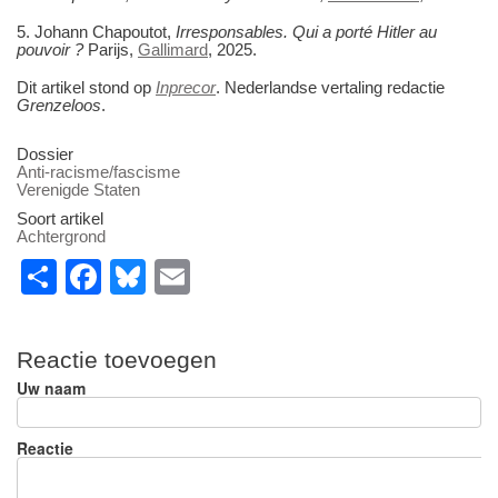
5. Johann Chapoutot,
Irresponsables. Qui a porté Hitler au
pouvoir ?
Parijs,
Gallimard
, 2025.
Dit artikel stond op
Inprecor
. Nederlandse vertaling redactie
Grenzeloos
.
Dossier
Anti-racisme/fascisme
Verenigde Staten
Soort artikel
Achtergrond
S
F
Bl
E
h
a
u
m
ar
c
e
ail
Reactie toevoegen
e
e
sk
Uw naam
b
y
o
Reactie
o