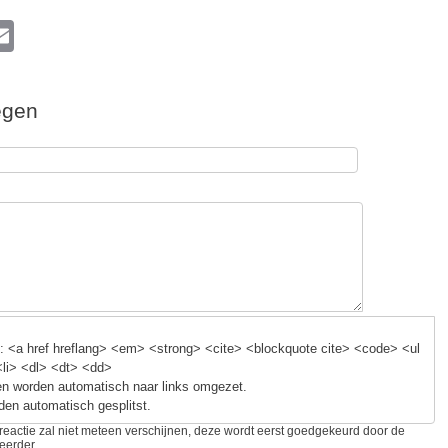
l
E
m
ail
egen
k
 <a href hreflang> <em> <strong> <cite> <blockquote cite> <code> <ul
<li> <dl> <dt> <dd>
n worden automatisch naar links omgezet.
den automatisch gesplitst.
reactie zal niet meteen verschijnen, deze wordt eerst goedgekeurd door de
eerder.