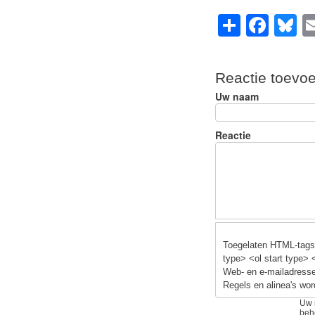
S
F
B
h
a
u
ar
c
e
Reactie toevo
e
e
s
Uw naam
b
y
o
Reactie
o
k
Toegelaten HTML-tags:
type> <ol start type> 
Web- en e-mailadresse
Regels en alinea's wor
Uw 
beh