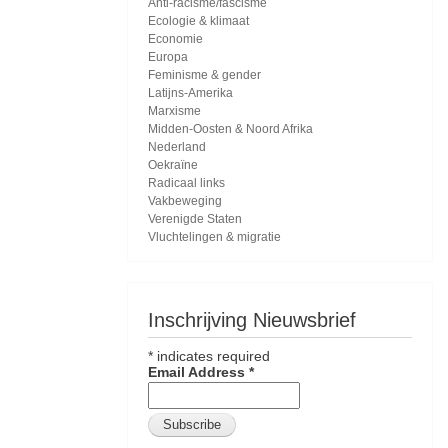
Anti-racisme/fascisme
Ecologie & klimaat
Economie
Europa
Feminisme & gender
Latijns-Amerika
Marxisme
Midden-Oosten & Noord Afrika
Nederland
Oekraïne
Radicaal links
Vakbeweging
Verenigde Staten
Vluchtelingen & migratie
Inschrijving Nieuwsbrief
*
indicates required
Email Address
*