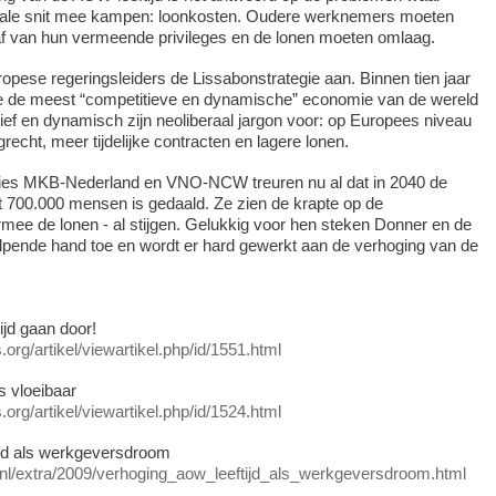
rale snit mee kampen: loonkosten. Oudere werknemers moeten
af van hun vermeende privileges en de lonen moeten omlaag.
pese regeringsleiders de Lissabonstrategie aan. Binnen tien jaar
 de meest “competitieve en dynamische” economie van de wereld
ief en dynamisch zijn neoliberaal jargon voor: op Europees niveau
recht, meer tijdelijke contracten en lagere lonen.
ies MKB-Nederland en VNO-NCW treuren nu al dat in 2040 de
 700.000 mensen is gedaald. Ze zien de krapte op de
rmee de lonen - al stijgen. Gelukkig voor hen steken Donner en de
pende hand toe en wordt er hard gewerkt aan de verhoging van de
jd gaan door!
org/artikel/viewartikel.php/id/1551.html
s vloeibaar
org/artikel/viewartikel.php/id/1524.html
jd als werkgeversdroom
it.nl/extra/2009/verhoging_aow_leeftijd_als_werkgeversdroom.html