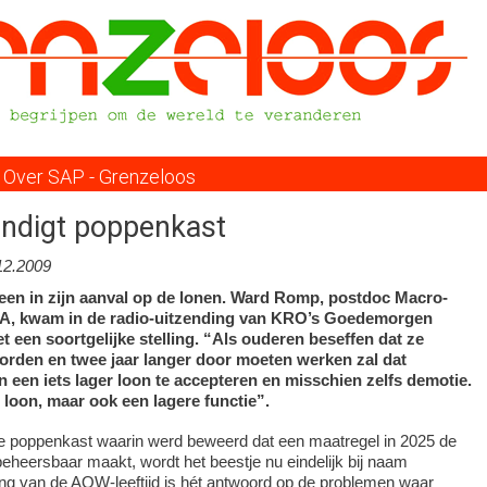
Overslaan
en
naar
de
inhoud
gaan
Over SAP - Grenzeloos
indigt poppenkast
12.2009
lleen in zijn aanval op de lonen. Ward Romp, postdoc Macro-
A, kwam in de radio-uitzending van KRO’s Goedemorgen
 een soortgelijke stelling. “Als ouderen beseffen dat ze
rden en twee jaar langer door moeten werken zal dat
n een iets lager loon te accepteren en misschien zelfs demotie.
r loon, maar ook een lagere functie”.
 poppenkast waarin werd beweerd dat een maatregel in 2025 de
beheersbaar maakt, wordt het beestje nu eindelijk bij naam
g van de AOW-leeftijd is hét antwoord op de problemen waar