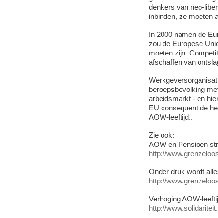
denkers van neo-libe
inbinden, ze moeten 
In 2000 namen de Euro
zou de Europese Unie
moeten zijn. Competit
afschaffen van ontslag
Werkgeversorganisat
beroepsbevolking met
arbeidsmarkt - en hie
EU consequent de hel
AOW-leeftijd..
Zie ook:
AOW en Pensioen stri
http://www.grenzeloos.
Onder druk wordt alle
http://www.grenzeloos.
Verhoging AOW-leefti
http://www.solidarite