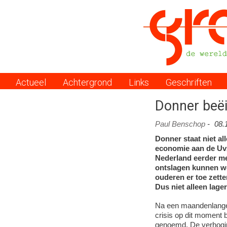
Actueel
Achtergrond
Links
Geschriften
Menu
Donner beë
Paul Benschop
-
08.
Donner staat niet a
economie aan de Uv
Nederland eerder met
ontslagen kunnen wo
ouderen er toe zette
Dus niet alleen lage
Na een maandenlange
crisis op dit moment 
genoemd. De verhogin