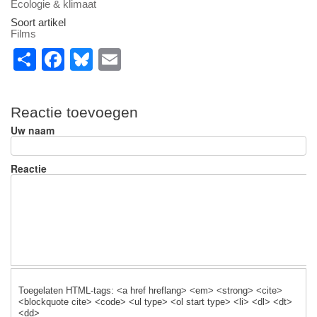
Ecologie & klimaat
Soort artikel
Films
S
F
Bl
E
h
a
u
m
ar
c
e
ail
Reactie toevoegen
e
e
sk
Uw naam
b
y
o
Reactie
o
k
Toegelaten HTML-tags: <a href hreflang> <em> <strong> <cite>
<blockquote cite> <code> <ul type> <ol start type> <li> <dl> <dt>
<dd>