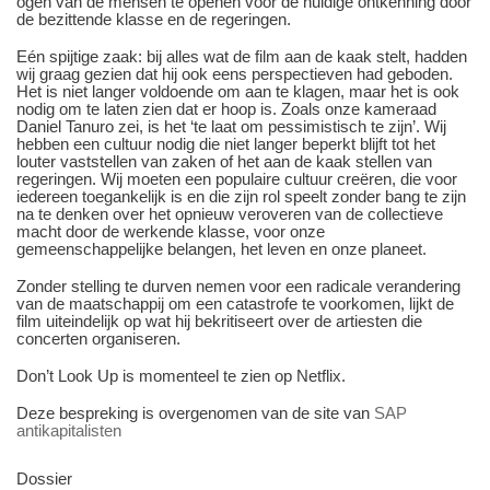
ogen van de mensen te openen voor de huidige ontkenning door
de bezittende klasse en de regeringen.
Eén spijtige zaak: bij alles wat de film aan de kaak stelt, hadden
wij graag gezien dat hij ook eens perspectieven had geboden.
Het is niet langer voldoende om aan te klagen, maar het is ook
nodig om te laten zien dat er hoop is. Zoals onze kameraad
Daniel Tanuro zei, is het ‘te laat om pessimistisch te zijn’. Wij
hebben een cultuur nodig die niet langer beperkt blijft tot het
louter vaststellen van zaken of het aan de kaak stellen van
regeringen. Wij moeten een populaire cultuur creëren, die voor
iedereen toegankelijk is en die zijn rol speelt zonder bang te zijn
na te denken over het opnieuw veroveren van de collectieve
macht door de werkende klasse, voor onze
gemeenschappelijke belangen, het leven en onze planeet.
Zonder stelling te durven nemen voor een radicale verandering
van de maatschappij om een catastrofe te voorkomen, lijkt de
film uiteindelijk op wat hij bekritiseert over de artiesten die
concerten organiseren.
Don’t Look Up is momenteel te zien op Netflix.
Deze bespreking is overgenomen van de site van
SAP
antikapitalisten
Dossier