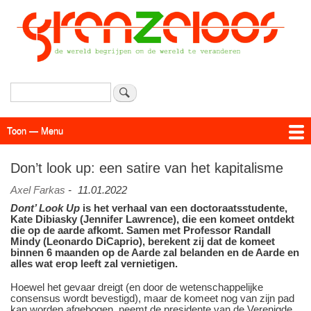
Overslaan
en
naar
de
inhoud
gaan
Zoeken
Toon — Menu
Menu
Actueel
Achtergrond
Links
Geschriften
Over SAP - Grenzeloos
Don’t look up: een satire van het kapitalisme
Axel Farkas
-
11.01.2022
Dont’ Look Up
is het verhaal van een doctoraatsstudente,
Kate Dibiasky (Jennifer Lawrence), die een komeet ontdekt
die op de aarde afkomt. Samen met Professor Randall
Mindy (Leonardo DiCaprio), berekent zij dat de komeet
binnen 6 maanden op de Aarde zal belanden en de Aarde en
alles wat erop leeft zal vernietigen.
Hoewel het gevaar dreigt (en door de wetenschappelijke
consensus wordt bevestigd), maar de komeet nog van zijn pad
kan worden afgebogen, neemt de presidente van de Verenigde