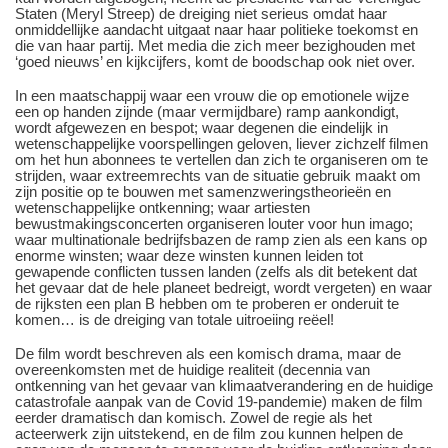
Staten (Meryl Streep) de dreiging niet serieus omdat haar
onmiddellijke aandacht uitgaat naar haar politieke toekomst en
die van haar partij. Met media die zich meer bezighouden met
‘goed nieuws’ en kijkcijfers, komt de boodschap ook niet over.
In een maatschappij waar een vrouw die op emotionele wijze
een op handen zijnde (maar vermijdbare) ramp aankondigt,
wordt afgewezen en bespot; waar degenen die eindelijk in
wetenschappelijke voorspellingen geloven, liever zichzelf filmen
om het hun abonnees te vertellen dan zich te organiseren om te
strijden, waar extreemrechts van de situatie gebruik maakt om
zijn positie op te bouwen met samenzweringstheorieën en
wetenschappelijke ontkenning; waar artiesten
bewustmakingsconcerten organiseren louter voor hun imago;
waar multinationale bedrijfsbazen de ramp zien als een kans op
enorme winsten; waar deze winsten kunnen leiden tot
gewapende conflicten tussen landen (zelfs als dit betekent dat
het gevaar dat de hele planeet bedreigt, wordt vergeten) en waar
de rijksten een plan B hebben om te proberen er onderuit te
komen… is de dreiging van totale uitroeiing reëel!
De film wordt beschreven als een komisch drama, maar de
overeenkomsten met de huidige realiteit (decennia van
ontkenning van het gevaar van klimaatverandering en de huidige
catastrofale aanpak van de Covid 19-pandemie) maken de film
eerder dramatisch dan komisch. Zowel de regie als het
acteerwerk zijn uitstekend, en de film zou kunnen helpen de