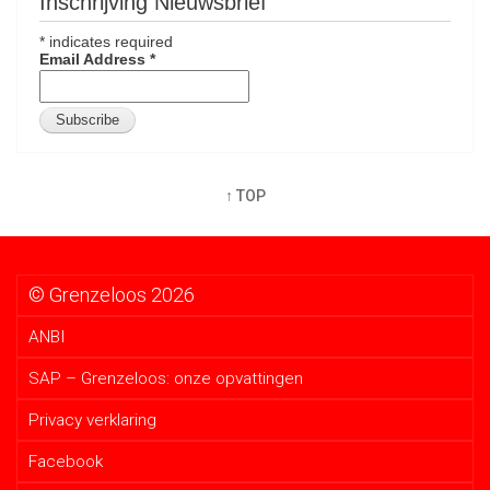
Inschrijving Nieuwsbrief
*
indicates required
Email Address
*
↑ TOP
© Grenzeloos 2026
ANBI
SAP – Grenzeloos: onze opvattingen
Privacy verklaring
Facebook