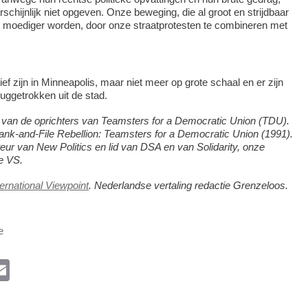
schijnlijk niet opgeven. Onze beweging, die al groot en strijdbaar
n moediger worden, door onze straatprotesten te combineren met
ief zijn in Minneapolis, maar niet meer op grote schaal en er zijn
uggetrokken uit de stad.
van de oprichters van Teamsters for a Democratic Union (TDU).
Rank-and-File Rebellion: Teamsters for a Democratic Union (1991).
eur van New Politics en lid van DSA en van Solidarity, onze
de VS.
ternational Viewpoint
. Nederlandse vertaling redactie Grenzeloos.
e
l
E
m