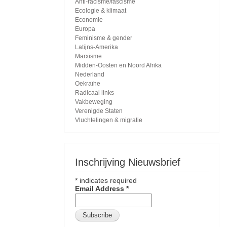
Anti-racisme/fascisme
Ecologie & klimaat
Economie
Europa
Feminisme & gender
Latijns-Amerika
Marxisme
Midden-Oosten en Noord Afrika
Nederland
Oekraïne
Radicaal links
Vakbeweging
Verenigde Staten
Vluchtelingen & migratie
Inschrijving Nieuwsbrief
*
indicates required
Email Address
*