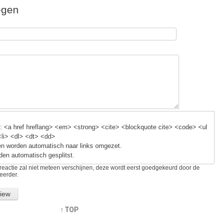
ail
egen
k
 <a href hreflang> <em> <strong> <cite> <blockquote cite> <code> <ul
<li> <dl> <dt> <dd>
n worden automatisch naar links omgezet.
den automatisch gesplitst.
reactie zal niet meteen verschijnen, deze wordt eerst goedgekeurd door de
eerder.
↑ TOP