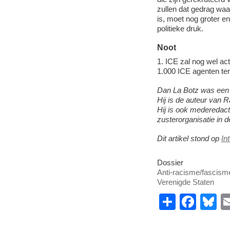
zullen dat gedrag waar
is, moet nog groter e
politieke druk.
Noot
1. ICE zal nog wel act
1.000 ICE agenten ter
Dan La Botz was een 
Hij is de auteur van 
Hij is ook mederedact
zusterorganisatie in 
Dit artikel stond op
In
Dossier
Anti-racisme/fascism
Verenigde Staten
S
F
B
h
a
u