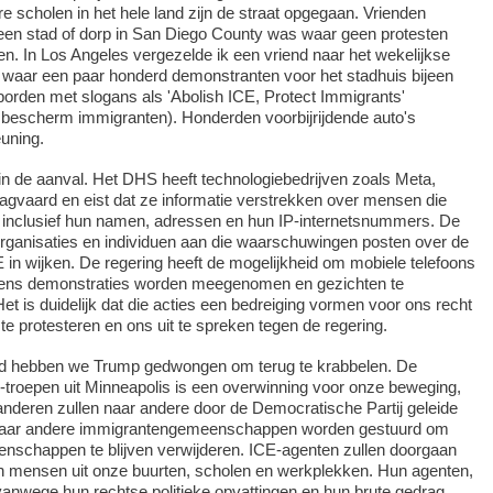
re scholen in het hele land zijn de straat opgegaan. Vrienden
geen stad of dorp in San Diego County was waar geen protesten
. In Los Angeles vergezelde ik een vriend naar het wekelijkse
y, waar een paar honderd demonstranten voor het stadhuis bijeen
rden met slogans als 'Abolish ICE, Protect Immigrants'
 bescherm immigranten). Honderden voorbijrijdende auto's
euning.
in de aanval. Het DHS heeft technologiebedrijven zoals Meta,
agvaard en eist dat ze informatie verstrekken over mensen die
, inclusief hun namen, adressen en hun IP-internetsnummers. De
organisaties en individuen aan die waarschuwingen posten over de
in wijken. De regering heeft de mogelijkheid om mobiele telefoons
tijdens demonstraties worden meegenomen en gezichten te
et is duidelijk dat die acties een bedreiging vormen voor ons recht
 protesteren en ons uit te spreken tegen de regering.
nd hebben we Trump gedwongen om terug te krabbelen. De
-troepen uit Minneapolis is een overwinning voor onze beweging,
nderen zullen naar andere door de Democratische Partij geleide
 naar andere immigrantengemeenschappen worden gestuurd om
nschappen te blijven verwijderen. ICE-agenten zullen doorgaan
n mensen uit onze buurten, scholen en werkplekken. Hun agenten,
 vanwege hun rechtse politieke opvattingen en hun brute gedrag,