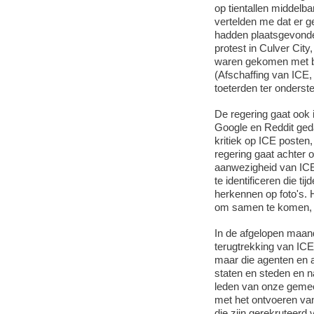
op tientallen middelba
vertelden me dat er 
hadden plaatsgevonden
protest in Culver Cit
waren gekomen met bo
(Afschaffing van ICE,
toeterden ter onderst
De regering gaat ook 
Google en Reddit ged
kritiek op ICE posten
regering gaat achter 
aanwezigheid van ICE 
te identificeren die 
herkennen op foto's. H
om samen te komen, te
In de afgelopen maa
terugtrekking van ICE
maar die agenten en a
staten en steden en
leden van onze gemee
met het ontvoeren va
die zijn gerekruteerd