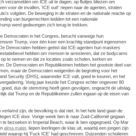
h verzamelden om ICE uit te dagen, op fluitjes bliezen om
 voor de invallen, 'ICE out!' riepen naar de agenten, straten
to's volgden. De beweging in de straten en de nationale reactie op
nding van burgerrechten leidden tot een nationale
Trump werd gedwongen zich terug te trekken.
n de Democraten in het Congres, berucht vanwege hun
enover Trump, voor één keer een krachtig standpunt ingenomen
 De Democraten hebben geëist dat ICE-agenten hun maskers
rrestatiebevel hebben om mensen te arresteren, dat ze bodycams
op te nemen en dat ze locaties zoals scholen, kerken en
en. De Democraten en Republikeinen hebben het grootste deel van
men, maar de Democraten weigerden de begroting voor het
nd Security (DHS), waaronder ICE valt, goed te keuren, en het
vergadering. Vorig jaar keurde het Congres echter ongeveer 80
CE goed, dus de stemming heeft geen gevolgen, ongeacht de uitslag.
nlijk dat Trump en de Republikeinen zullen ingaan op de eisen van
erlamd zijn, de bevolking is dat niet. In het hele land gaan de
tegen ICE door. Vorige week ben ik naar Zuid-Californië gegaan
n te bezoeken in Imperial Beach, waar ik ben opgegroeid. Op Mar
jn
alma mater
, liepen leerlingen de klas uit, waarbij een jongen zijn
eld waarop hij 'Fuck ICE' had geschreven. Duizenden scholieren