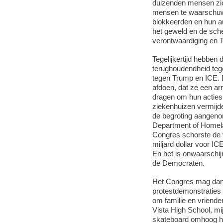
duizenden mensen zic
mensen te waarschuwen
blokkeerden en hun au
het geweld en de sche
verontwaardiging en 
Tegelijkertijd hebbe
terughoudendheid teg
tegen Trump en ICE.
afdoen, dat ze een a
dragen om hun acties 
ziekenhuizen vermijd
de begroting aangeno
Department of Homela
Congres schorste de 
miljard dollar voor I
En het is onwaarschij
de Democraten.
Het Congres mag dan v
protestdemonstraties 
om familie en vriende
Vista High School, mi
skateboard omhoog hi