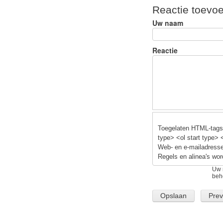
ar
c
e
Reactie toevo
e
e
s
Uw naam
b
y
o
Reactie
o
k
Toegelaten HTML-tags:
type> <ol start type> 
Web- en e-mailadresse
Regels en alinea's wor
Uw 
beh