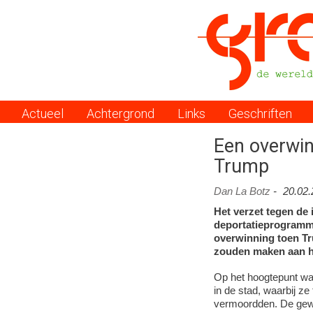
Actueel
Achtergrond
Links
Geschriften
Menu
Een overwin
Trump
Dan La Botz
-
20.02
Het verzet tegen de
deportatieprogramm
overwinning toen T
zouden maken aan he
Op het hoogtepunt wa
in de stad, waarbij z
vermoordden. De gewel