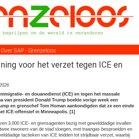
Overslaan
en
naar
de
inhoud
gaan
Over SAP - Grenzeloos
ning voor het verzet tegen ICE en
.2026
 immigratie- en douanedienst (ICE) en tegen het massale
a van president Donald Trump boekte vorige week een
rump en grenschef Tom Homan aankondigden dat ze een einde
t ICE-offensief in Minneapolis. [1]
ren 3.000 ICE- en grensagenten bezig met gewelddadige invallen
e twee inwoners van de stad sloegen, met traangas besproeiden en
ddadige tactieken van ICE leidden tot strijdbaar verzet, waarbij