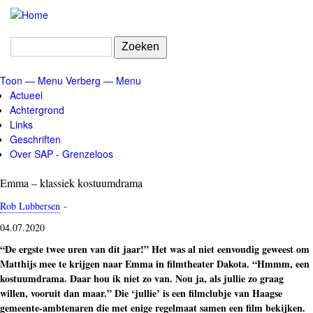
Overslaan
en
naar
Zoeken
de
inhoud
Toon — Menu
Verberg — Menu
gaan
Menu
Actueel
Achtergrond
Links
Geschriften
Over SAP - Grenzeloos
Emma – klassiek kostuumdrama
Rob Lubbersen
-
04.07.2020
“De ergste twee uren van dit jaar!” Het was al niet eenvoudig geweest om
Matthijs mee te krijgen naar Emma in filmtheater Dakota. “Hmmm, een
kostuumdrama. Daar hou ik niet zo van. Nou ja, als jullie zo graag
willen, vooruit dan maar.” Die ‘jullie’ is een filmclubje van Haagse
gemeente-ambtenaren die met enige regelmaat samen een film bekijken.