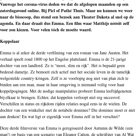
Vanwege het corona-virus deden we dat de afgelopen maanden op een
zaterdagavond online. Bij Picl of Pathé Thuis. Maar nu kunnen we weer
naar de bioscoop, dus stond een bezoek aan Theater Dakota al snel op de
agenda. En daar draait dus Emma. Een film waar Matthijs nóóóit zelf
voor zou kiezen. Voor velen tóch de moeite waard.
Koppelaar
Emma is al zeker de derde verfilming van een roman van Jane Austen. Het
verhaal speelt rond 1800 op het Engelse platteland. Emma is de 21-jarige
dochter van een landlord. Ze is “mooi, slim en rijk”. Het is bepaald geen
bedeesd dametje. Ze bemoeit zich actief met het sociale leven in de tamelijk
welgestelde country-kringen. Zelf is ze voorlopig nog niet van plan zich te
binden aan een man, maar in haar omgeving is niemand veilig voor haar
koppelpogingen. Met de nodige manipulaties probeert Emma leeftijdgenoten
bij elkaar te brengen. Echter, dat koppelen verloopt niet erg succesvol.
Verschillen in status en rijkdom rijden relaties nogal eens in de wielen. De
dochter van een winkelier met de notabele dominee? Die dominee moet er niet
aan denken! En wat ligt er eigenlijk voor Emma zelf in het verschiet?
Deze derde filmversie van Emma is geregisseerd door Autumn de Wilde (een
man!) op basis van een scenario van Eleanor Catton, de schrijfster van Al Wat