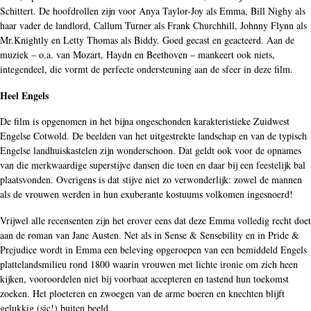
Schittert. De hoofdrollen zijn voor Anya Taylor-Joy als Emma, Bill Nighy als
haar vader de landlord, Callum Turner als Frank Churchhill, Johnny Flynn als
Mr.Knightly en Letty Thomas als Biddy. Goed gecast en geacteerd. Aan de
muziek – o.a. van Mozart, Haydn en Beethoven – mankeert ook niets,
integendeel, die vormt de perfecte ondersteuning aan de sfeer in deze film.
Heel Engels
De film is opgenomen in het bijna ongeschonden karakteristieke Zuidwest
Engelse Cotwold. De beelden van het uitgestrekte landschap en van de typisch
Engelse landhuiskastelen zijn wonderschoon. Dat geldt ook voor de opnames
van die merkwaardige superstijve dansen die toen en daar bij een feestelijk bal
plaatsvonden. Overigens is dat stijve niet zo verwonderlijk: zowel de mannen
als de vrouwen werden in hun exuberante kostuums volkomen ingesnoerd!
Vrijwel alle recensenten zijn het erover eens dat deze Emma volledig recht doet
aan de roman van Jane Austen. Net als in Sense & Sensebility en in Pride &
Prejudice wordt in Emma een beleving opgeroepen van een bemiddeld Engels
plattelandsmilieu rond 1800 waarin vrouwen met lichte ironie om zich heen
kijken, vooroordelen niet bij voorbaat accepteren en tastend hun toekomst
zoeken. Het ploeteren en zwoegen van de arme boeren en knechten blijft
gelukkig (sic!) buiten beeld.