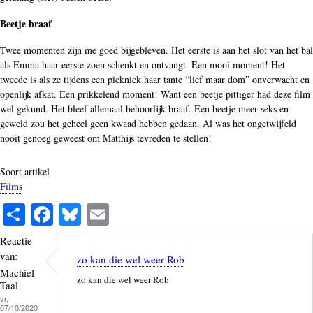
Beetje braaf
Twee momenten zijn me goed bijgebleven. Het eerste is aan het slot van het bal
als Emma haar eerste zoen schenkt en ontvangt. Een mooi moment! Het
tweede is als ze tijdens een picknick haar tante “lief maar dom” onverwacht en
openlijk afkat. Een prikkelend moment! Want een beetje pittiger had deze film
wel gekund. Het bleef allemaal behoorlijk braaf. Een beetje meer seks en
geweld zou het geheel geen kwaad hebben gedaan. Al was het ongetwijfeld
nooit genoeg geweest om Matthijs tevreden te stellen!
Soort artikel
Films
S
Fa
Bl
E
ha
ce
ue
m
Reactie
re
bo
sk
ail
van:
zo kan die wel weer Rob
ok
y
Machiel
zo kan die wel weer Rob
Taal
vr,
07/10/2020