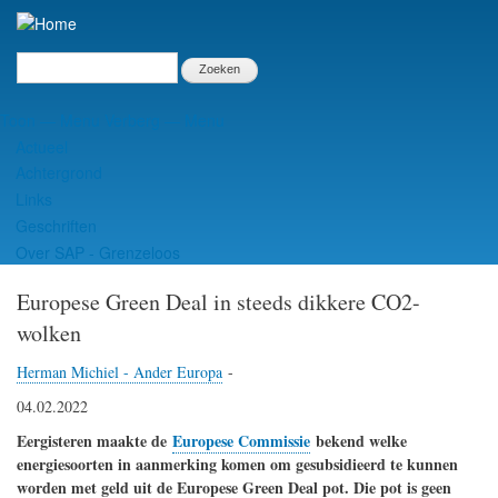
Overslaan
en
naar
Zoeken
de
inhoud
Toon — Menu
Verberg — Menu
gaan
Menu
Actueel
Achtergrond
Links
Geschriften
Over SAP - Grenzeloos
Europese Green Deal in steeds dikkere CO2-
wolken
Herman Michiel - Ander Europa
-
04.02.2022
Eergisteren maakte de
Europese Commissie
bekend welke
energiesoorten in aanmerking komen om gesubsidieerd te kunnen
worden met geld uit de Europese Green Deal pot. Die pot is geen