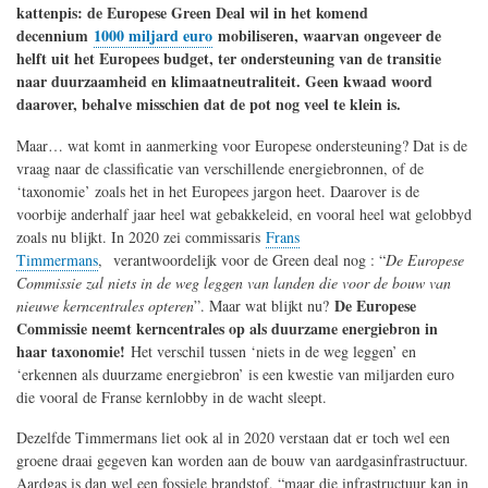
kattenpis: de Europese Green Deal wil in het komend
decennium
1000 miljard euro
mobiliseren, waarvan ongeveer de
helft uit het Europees budget, ter ondersteuning van de transitie
naar duurzaamheid en klimaatneutraliteit. Geen kwaad woord
daarover, behalve misschien dat de pot nog veel te klein is.
Maar… wat komt in aanmerking voor Europese ondersteuning? Dat is de
vraag naar de classificatie van verschillende energiebronnen, of de
‘taxonomie’ zoals het in het Europees jargon heet. Daarover is de
voorbije anderhalf jaar heel wat gebakkeleid, en vooral heel wat gelobbyd
zoals nu blijkt. In 2020 zei commissaris
Frans
Timmermans
, verantwoordelijk voor de Green deal nog : “
De Europese
Commissie zal niets in de weg leggen van landen die voor de bouw van
De Europese
nieuwe kerncentrales opteren
”. Maar wat blijkt nu?
Commissie neemt kerncentrales op als duurzame energiebron in
haar taxonomie!
Het verschil tussen ‘niets in de weg leggen’ en
‘erkennen als duurzame energiebron’ is een kwestie van miljarden euro
die vooral de Franse kernlobby in de wacht sleept.
Dezelfde Timmermans liet ook al in 2020 verstaan dat er toch wel een
groene draai gegeven kan worden aan de bouw van aardgasinfrastructuur.
Aardgas is dan wel een fossiele brandstof, “maar die infrastructuur kan in