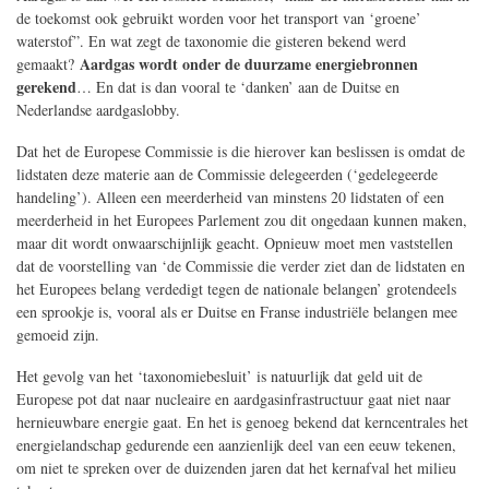
de toekomst ook gebruikt worden voor het transport van ‘groene’
waterstof”. En wat zegt de taxonomie die gisteren bekend werd
Aardgas wordt onder de duurzame energiebronnen
gemaakt?
gerekend
… En dat is dan vooral te ‘danken’ aan de Duitse en
Nederlandse aardgaslobby.
Dat het de Europese Commissie is die hierover kan beslissen is omdat de
lidstaten deze materie aan de Commissie delegeerden (‘gedelegeerde
handeling’). Alleen een meerderheid van minstens 20 lidstaten of een
meerderheid in het Europees Parlement zou dit ongedaan kunnen maken,
maar dit wordt onwaarschijnlijk geacht. Opnieuw moet men vaststellen
dat de voorstelling van ‘de Commissie die verder ziet dan de lidstaten en
het Europees belang verdedigt tegen de nationale belangen’ grotendeels
een sprookje is, vooral als er Duitse en Franse industriële belangen mee
gemoeid zijn.
Het gevolg van het ‘taxonomiebesluit’ is natuurlijk dat geld uit de
Europese pot dat naar nucleaire en aardgasinfrastructuur gaat niet naar
hernieuwbare energie gaat. En het is genoeg bekend dat kerncentrales het
energielandschap gedurende een aanzienlijk deel van een eeuw tekenen,
om niet te spreken over de duizenden jaren dat het kernafval het milieu