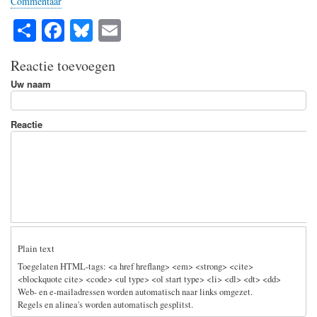
Commentaar
S
Fa
Bl
E
ha
ce
ue
m
Reactie toevoegen
re
bo
sk
ail
Uw naam
ok
y
Reactie
Plain text
Toegelaten HTML-tags: <a href hreflang> <em> <strong> <cite>
<blockquote cite> <code> <ul type> <ol start type> <li> <dl> <dt> <dd>
Web- en e-mailadressen worden automatisch naar links omgezet.
Regels en alinea's worden automatisch gesplitst.