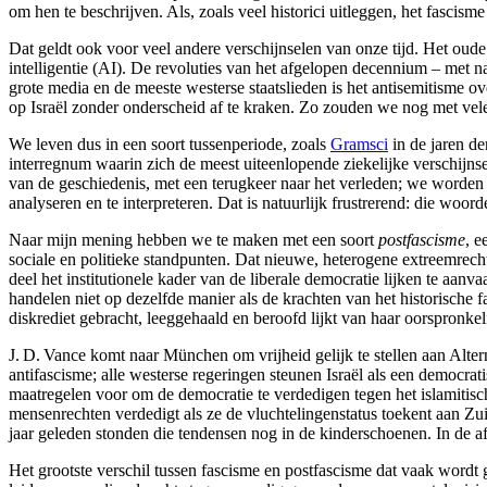
om hen te beschrijven. Als, zoals veel historici uitleggen, het fasci
Dat geldt ook voor veel andere verschijnselen van onze tijd. Het oud
intelligentie (AI). De revoluties van het afgelopen decennium – met
grote media en de meeste westerse staatslieden is het antisemitisme o
op Israël zonder onderscheid af te kraken. Zo zouden we nog met ve
We leven dus in een soort tussenperiode, zoals
Gramsci
in de jaren der
interregnum waarin zich de meest uiteenlopende ziekelijke verschijnse
van de geschiedenis, met een terugkeer naar het verleden; we worde
analyseren en te interpreteren. Dat is natuurlijk frustrerend: die woor
Naar mijn mening hebben we te maken met een soort
postfascisme
, e
sociale en politieke standpunten. Dat nieuwe, heterogene extreemrecht
deel het institutionele kader van de liberale democratie lijken te aan
handelen niet op dezelfde manier als de krachten van het historische fa
diskrediet gebracht, leeggehaald en beroofd lijkt van haar oorspronke
J. D. Vance komt naar München om vrijheid gelijk te stellen aan Alte
antifascisme; alle westerse regeringen steunen Israël als een democr
maatregelen voor om de democratie te verdedigen tegen het islamitis
mensenrechten verdedigt als ze de vluchtelingenstatus toekent aan Z
jaar geleden stonden die tendensen nog in de kinderschoenen. In de a
Het grootste verschil tussen fascisme en postfascisme dat vaak wordt 