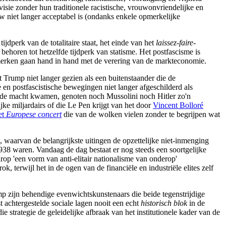
visie zonder hun traditionele racistische, vrouwonvriendelijke en
uw niet langer acceptabel is (ondanks enkele opmerkelijke
ijdperk van de totalitaire staat, het einde van het
laissez-faire
-
ehoren tot hetzelfde tijdperk van statisme. Het postfascisme is
kenmerken gaan hand in hand met de verering van de markteconomie.
 Trump niet langer gezien als een buitenstaander die de
en postfascistische bewegingen niet langer afgeschilderd als
an de macht kwamen, genoten noch Mussolini noch Hitler zo'n
ijke miljardairs of die Le Pen krijgt van het door
Vincent Bolloré
et
Europese concert
die van de wolken vielen zonder te begrijpen wat
waarvan de belangrijkste uitingen de opzettelijke niet-inmenging
938 waren. Vandaag de dag bestaat er nog steeds een soortgelijke
rop 'een vorm van anti-elitair nationalisme van onderop'
k, terwijl het in de ogen van de financiële en industriële elites zelf
ump zijn behendige evenwichtskunstenaars die beide tegenstrijdige
st achtergestelde sociale lagen nooit een echt
historisch blok
in de
strategie de geleidelijke afbraak van het institutionele kader van de