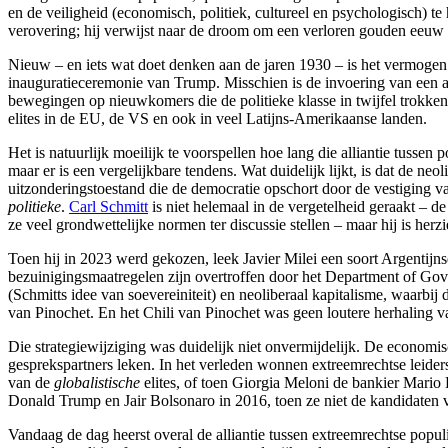
en de veiligheid (economisch, politiek, cultureel en psychologisch) t
verovering; hij verwijst naar de droom om een verloren gouden eeuw 
Nieuw – en iets wat doet denken aan de jaren 1930 – is het vermogen 
inauguratieceremonie van Trump. Misschien is de invoering van een aut
bewegingen op nieuwkomers die de politieke klasse in twijfel trokken
elites in de EU, de VS en ook in veel Latijns-Amerikaanse landen.
Het is natuurlijk moeilijk te voorspellen hoe lang die alliantie tuss
maar er is een vergelijkbare tendens. Wat duidelijk lijkt, is dat de neol
uitzonderingstoestand die de democratie opschort door de vestiging v
politieke
.
Carl Schmitt
is niet helemaal in de vergetelheid geraakt – de 
ze veel grondwettelijke normen ter discussie stellen – maar hij is her
Toen hij in 2023 werd gekozen, leek Javier Milei een soort Argentijnse
bezuinigingsmaatregelen zijn overtroffen door het Department of Gov
(Schmitts idee van soevereiniteit) en neoliberaal kapitalisme, waarbij
van Pinochet. En het Chili van Pinochet was geen loutere herhaling va
Die strategiewijziging was duidelijk niet onvermijdelijk. De econom
gesprekspartners leken. In het verleden wonnen extreemrechtse leider
van de
globalistische
elites, of toen Giorgia Meloni de bankier Mari
Donald Trump en Jair Bolsonaro in 2016, toen ze niet de kandidaten 
Vandaag de dag heerst overal de alliantie tussen extreemrechtse popul