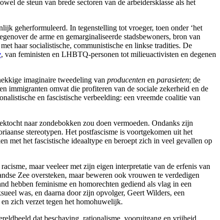
 zowel de steun van brede sectoren van de arbeidersklasse als het
lijk geherformuleerd. In tegenstelling tot vroeger, toen onder ‘het
 tegenover de arme en gemarginaliseerde stadsbewoners, bron van
et haar socialistische, communistische en linkse tradities. De
e
, van feministen en LHBTQ-personen tot milieuactivisten en degenen
rdnekkige imaginaire tweedeling van
producenten
en
parasieten
; de
en immigranten omvat die profiteren van de sociale zekerheid en de
nalistische en fascistische verbeelding: een vreemde coalitie van
ektocht naar zondebokken zou doen vermoeden. Ondanks zijn
riaanse stereotypen. Het postfascisme is voortgekomen uit het
n met het fascistische ideaaltype en beroept zich in veel gevallen op
acisme, maar veeleer met zijn eigen interpretatie van de erfenis van
landse Zee oversteken, maar beweren ook vrouwen te verdedigen
and hebben feminisme en homorechten gediend als vlag in een
eel was, en daarna door zijn opvolger, Geert Wilders, een
n en zich verzet tegen het homohuwelijk.
reldbeeld dat beschaving, rationalisme, vooruitgang en vrijheid