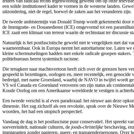
leiders van radicaal rechts tegenwoordig gewend om op onze televisie
een solide institutioneel kader te vormen in de westerse landen. Gewel
uitzondering, niet de regel, hoewel de zaken aan het veranderen zijn.
De tweede ambtstermijn van Donald Trump wordt gekenmerkt door een du
de Immigratie- en Douanedienst (ICE) omgevormd tot een paramilitaire
ICE zaait een klimaat van terreur waarin de rechtsstaat ter discussie st
Natuurlijk is het postfascistische geweld niet te vergelijken met dat 
waarneembaar. Ook in Europa neemt het autoritarisme toe. Laten we ee
kleine schermutselingen hadden met enkele radicale groepen stakers.
politiebureaus heerst systemisch racisme.
Die terugkeer naar machtsvertoon heeft zich over de grenzen heen ve
gespeeld in bezettingen, oorlogen en, meer recentelijk, een genocide
bedreigd, met name Groenland, waarbij de NAVO in twijfel wordt ge
VS wil Canada en Groenland veroveren om zijn status als continentale
Koude Oorlog om een Amerikaanse wereldorde te vestigen is achterhaa
Een tweede verschil is al even paradoxaal: het
nieuwe
aan deze opkome
dimensie. Het zag zichzelf als een revolutie, sprak over de Nieuwe Me
woorden, het had een utopisch perspectief.
Vandaag de dag is het postfascisme puur conservatief. Het spreekt va
soevereiniteit, nationale culturen, de
joods-christelijke
beschaving, enz
immigranten zonder papieren, queer- en transgenderpersonen. Over h