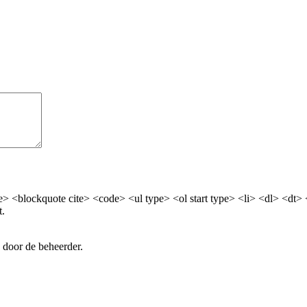
> <blockquote cite> <code> <ul type> <ol start type> <li> <dl> <dt>
t.
 door de beheerder.