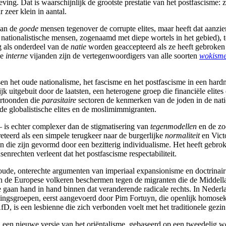
eving. Dat is waarschijnlijk de grootste prestatie van het postfascisme:
 zeer klein in aantal.
an de
goede
mensen tegenover de corrupte elites, maar heeft dat aanzien
nationalistische mensen, zogenaamd met diepe wortels in het gebied),
g als onderdeel van de
natie
worden geaccepteerd als ze heeft gebroken m
de
interne
vijanden zijn de vertegenwoordigers van alle soorten
wokism
ussen het oude nationalisme, het fascisme en het postfascisme in een ha
tgebuit door de laatsten, een heterogene groep die financiële elites 
vertoonden die
parasitaire
sectoren de kenmerken van de joden in de natio
de globalistische elites en de moslimimmigranten.
 – is echter complexer dan de stigmatisering van
tegenmodellen
en de zo
eteerd als een simpele terugkeer naar de burgerlijke
normaliteit
en Victo
 die zijn gevormd door een bezitterig individualisme. Het heeft gebroke
nsenrechten verleent dat het postfascisme respectabiliteit.
 oude, onterechte argumenten van imperiaal expansionisme en doctrinair r
len de Europese volkeren beschermen tegen de migranten die de Middel
gaan hand in hand binnen dat veranderende radicale rechts. In Nederl
sgroepen, eerst aangevoerd door Pim Fortuyn, die openlijk homoseksu
D, is een lesbienne die zich verbonden voelt met het traditionele gezi
een nieuwe versie van het oriëntalisme, gebaseerd op een tweedelig we