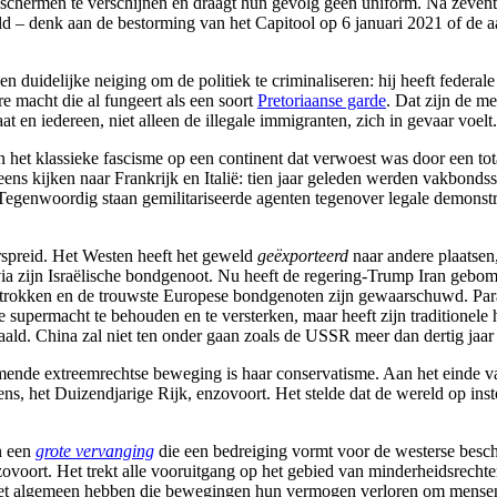
schermen te verschijnen en draagt hun gevolg geen uniform. Na zeventig 
d – denk aan de bestorming van het Capitool op 6 januari 2021 of de aan
idelijke neiging om de politiek te criminaliseren: hij heeft federale
 macht die al fungeert als een soort
Pretoriaanse garde
. Dat zijn de m
aat en iedereen, niet alleen de illegale immigranten, zich in gevaar voelt.
van het klassieke fascisme op een continent dat verwoest was door een to
ns kijken naar Frankrijk en Italië: tien jaar geleden werden vakbondss
 Tegenwoordig staan gemilitariseerde agenten tegenover legale demonst
rspreid. Het Westen heeft het geweld
geëxporteerd
naar andere plaatsen
 via zijn Israëlische bondgenoot. Nu heeft de regering-Trump Iran geb
trokken en de trouwste Europese bondgenoten zijn gewaarschuwd. Para
 supermacht te behouden en te versterken, maar heeft zijn traditionel
ld. China zal niet ten onder gaan zoals de USSR meer dan dertig jaar
nde extreemrechtse beweging is haar conservatisme. Aan het einde va
ns, het Duizendjarige Rijk, enzovoort. Het stelde dat de wereld op ins
n een
grote vervanging
die een bedreiging vormt voor de westerse besch
ovoort. Het trekt alle vooruitgang op het gebied van minderheidsrechte
et algemeen hebben die bewegingen hun vermogen verloren om mensen t