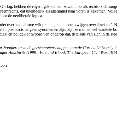
Oorlog, hebben de regeringskrachten, zowel links als rechts, zich aange
reemrechts, dat uiteindelijk als alternatief naar voren is gekomen. Vol
oor de neoliberale logica.
e niet over kapitalisme wilt praten, je dan moet zwijgen over fascisme'.
me en postfascisme geen synoniemen zijn, zijn ze momenteel wankele bo
iaal en politiek antwoord van onderop dat, in plaats van zich in de stee
kur-hoogleraar in de geesteswetenschappen aan de Cornell University 
after Auschwitz (1999); Fire and Blood: The European Civil War, 19
loos.