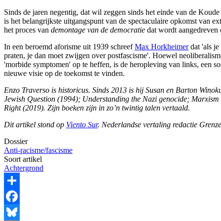
Sinds de jaren negentig, dat wil zeggen sinds het einde van de Koude 
is het belangrijkste uitgangspunt van de spectaculaire opkomst van ext
het proces van
demontage van de democratie
dat wordt aangedreven d
In een beroemd aforisme uit 1939 schreef
Max Horkheimer
dat 'als j
praten, je dan moet zwijgen over postfascisme'. Hoewel neoliberalis
'morbide symptomen' op te heffen, is de heropleving van links, een soc
nieuwe visie op de toekomst te vinden.
Enzo Traverso is historicus. Sinds 2013 is hij Susan en Barton Wino
Jewish Question (1994); Understanding the Nazi genocide; Marxism 
Right (2019).
Zijn boeken zijn in zo’n twintig talen vertaald.
Dit artikel stond op
Viento Sur
. Nederlandse vertaling redactie Grenze
Dossier
Anti-racisme/fascisme
Soort artikel
Achtergrond
Share
Facebook