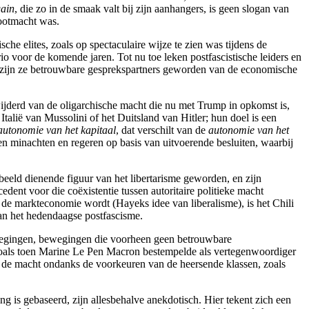
ain
, die zo in de smaak valt bij zijn aanhangers, is geen slogan van
rootmacht was.
e elites, zoals op spectaculaire wijze te zien was tijdens de
o voor de komende jaren. Tot nu toe leken postfascistische leiders en
nu zijn ze betrouwbare gesprekspartners geworden van de economische
rwijderd van de oligarchische macht die nu met Trump in opkomst is,
 Italië van Mussolini of het Duitsland van Hitler; hun doel is een
autonomie van het kapitaal
, dat verschilt van de
autonomie van het
en minachten en regeren op basis van uitvoerende besluiten, waarbij
rbeeld dienende figuur van het libertarisme geworden, en zijn
nt voor die coëxistentie tussen autoritaire politieke macht
an de markteconomie wordt (Hayeks idee van liberalisme), is het Chili
van het hedendaagse postfascisme.
bewegingen, bewegingen die voorheen geen betrouwbare
 (zoals toen Marine Le Pen Macron bestempelde als vertegenwoordiger
 de macht ondanks de voorkeuren van de heersende klassen, zoals
g is gebaseerd, zijn allesbehalve anekdotisch. Hier tekent zich een