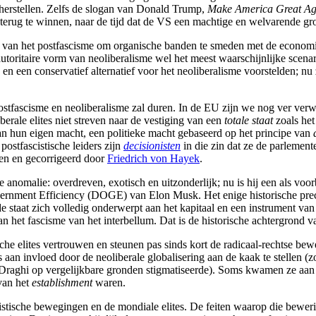
e herstellen. Zelfs de slogan van Donald Trump,
Make America Great Ag
terug te winnen, naar de tijd dat de VS een machtige en welvarende g
van het postfascisme om organische banden te smeden met de economisch
oritaire vorm van neoliberalisme wel het meest waarschijnlijke scenari
 en een conservatief alternatief voor het neoliberalisme voorstelden; 
en postfascisme en neoliberalisme zal duren. In de EU zijn we nog ver ve
iberale elites niet streven naar de vestiging van een
totale staat
zoals het
an hun eigen macht, een politieke macht gebaseerd op het principe van
postfascistische leiders zijn
decisionisten
in die zin dat ze de parlement
zien en gecorrigeerd door
Friedrich von Hayek
.
 anomalie: overdreven, exotisch en uitzonderlijk; nu is hij een als voo
ernment Efficiency (DOGE) van Elon Musk. Het enige historische precede
 de staat zich volledig onderwerpt aan het kapitaal en een instrument v
n het fascisme van het interbellum. Dat is de historische achtergrond 
ische elites vertrouwen en steunen pas sinds kort de radicaal-rechtse 
s aan invloed door de neoliberale globalisering aan de kaak te stellen
o Draghi op vergelijkbare gronden stigmatiseerde). Soms kwamen ze aan
van het
establishment
waren.
istische bewegingen en de mondiale elites. De feiten waarop die bewerin