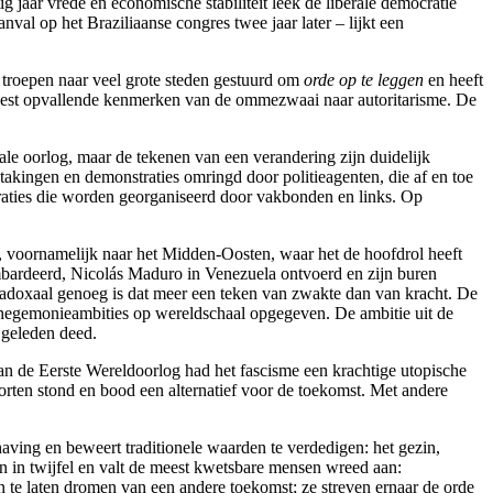
jaar vrede en economische stabiliteit leek de liberale democratie
val op het Braziliaanse congres twee jaar later – lijkt een
 troepen naar veel grote steden gestuurd om
orde op te leggen
en heeft
eest opvallende kenmerken van de ommezwaai naar autoritarisme. De
tale oorlog, maar de tekenen van een verandering zijn duidelijk
takingen en demonstraties omringd door politieagenten, die af en toe
raties die worden georganiseerd door vakbonden en links. Op
, voornamelijk naar het Midden-Oosten, waar het de hoofdrol heeft
ombardeerd, Nicolás Maduro in Venezuela ontvoerd en zijn buren
doxaal genoeg is dat meer een teken van zwakte dan van kracht. De
e hegemonieambities op wereldschaal opgegeven. De ambitie uit de
 geleden deed.
n de Eerste Wereldoorlog had het fascisme een krachtige utopische
torten stond en bood een alternatief voor de toekomst. Met andere
aving en beweert traditionele waarden te verdedigen: het gezin,
n in twijfel en valt de meest kwetsbare mensen wreed aan:
e laten dromen van een andere toekomst; ze streven ernaar de orde