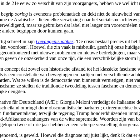
sme in de 21e eeuw zo verschilt van zijn voorgangers, hebben we wellich
e begrip
oorlog
is eveneens problematisch en dekt niet de nieuwheid va
 name de Arabische – lieten elke verwijzing naar het socialisme achter
verweldigend, maar ze gebruiken dat label niet langer om vooroordelen t
le andere begrippen door kunnen gaan.
tig schreef in zijn
Gevangenisnotities
: 'De crisis bestaat precies uit he
len voordoen'. Hoewel die zin vaak is misbruikt, geeft hij onze huidige
n geconfronteerd met nieuwe problemen en nieuwe bedreigingen, maar we
den geven de onzekerheid van onze tijd, die een verschrikkelijke storm l
en concept dat zowel een historische afstand tot het klassieke fascisme 
s is een constellatie van bewegingen en partijen met verschillende acht
vaarden. Wat ze willen is de democratie van binnenuit vernietigen, niet
scisme; ze stellen de traditionele tweedeling tussen fascisme en democra
lijke deugden.
rnative für Deutschland (AfD); Giorgia Meloni verdedigt de Italiaanse 
atisch eiland omringd door obscurantistische barbaren; extreemrechtse b
ch fundamentalisme; terwijl de regering-Trump honderdduizenden immig
uid-Afrikaanse aanhangers van de witte suprematie. Woorden zijn van b
fgelopen twee of drie jaar hebben ze een scherpe versnelling doorgemaa
genoemd, is geweld. Hoewel die diagnose mij juist lijkt, denk ik dat e