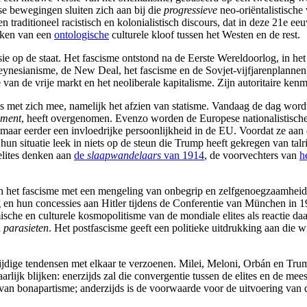
se bewegingen sluiten zich aan bij die
progressieve
neo-oriëntalistische 
 traditioneel racistisch en kolonialistisch discours, dat in deze 21e ee
reken van een
ontologische
culturele kloof tussen het Westen en de rest.
ie op de staat. Het fascisme ontstond na de Eerste Wereldoorlog, in het t
eynesianisme, de New Deal, het fascisme en de Sovjet-vijfjarenplannen b
me van de vrije markt en het neoliberale kapitalisme. Zijn autoritaire 
js met zich mee, namelijk het afzien van statisme. Vandaag de dag wordt
hment
, heeft overgenomen. Evenzo worden de Europese nationalistische 
, maar eerder een invloedrijke persoonlijkheid in de EU. Voordat ze a
 hun situatie leek in niets op de steun die Trump heeft gekregen van talr
elites denken aan
de
slaapwandelaars
van 1914
, de voorvechters van
h
an het fascisme met een mengeling van onbegrip en zelfgenoegzaamheid, 
 en hun concessies aan Hitler tijdens de Conferentie van München in 1
sche en culturele kosmopolitisme van de mondiale elites als reactie daa
n
parasieten
. Het postfascisme geeft een politieke uitdrukking aan die wro
nstrijdige tendensen met elkaar te verzoenen. Milei, Meloni, Orbán en Tr
rlijk blijken: enerzijds zal die convergentie tussen de elites en de mee
 bonapartisme; anderzijds is de voorwaarde voor de uitvoering van die 