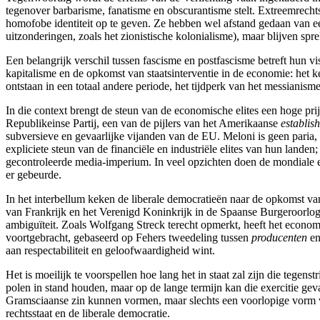
tegenover barbarisme, fanatisme en obscurantisme stelt. Extreemrecht
homofobe identiteit op te geven. Ze hebben wel afstand gedaan van een
uitzonderingen, zoals het zionistische kolonialisme), maar blijven sp
Een belangrijk verschil tussen fascisme en postfascisme betreft hun vis
kapitalisme en de opkomst van staatsinterventie in de economie: het k
ontstaan in een totaal andere periode, het tijdperk van het messianis
In die context brengt de steun van de economische elites een hoge pri
Republikeinse Partij, een van de pijlers van het Amerikaanse
establis
subversieve en gevaarlijke vijanden van de EU. Meloni is geen paria
expliciete steun van de financiële en industriële elites van hun landen;
gecontroleerde media-imperium. In veel opzichten doen de mondiale 
er gebeurde.
In het interbellum keken de liberale democratieën naar de opkomst v
van Frankrijk en het Verenigd Koninkrijk in de Spaanse Burgeroorlog
ambiguïteit. Zoals Wolfgang Streck terecht opmerkt, heeft het economi
voortgebracht, gebaseerd op Fehers tweedeling tussen
producenten
e
aan respectabiliteit en geloofwaardigheid wint.
Het is moeilijk te voorspellen hoe lang het in staat zal zijn die tege
polen in stand houden, maar op de lange termijn kan die exercitie gevaa
Gramsciaanse zin kunnen vormen, maar slechts een voorlopige vorm van
rechtsstaat en de liberale democratie.