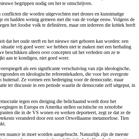
t nieuwe begrippen nodig om het te omschrijven.
n conflicten die worden uitgevochten met drones en kunstmatige
wege en hadden weinig gemeen met die van de vorige eeuw. Volgens de
egen het Joodse volk te definiëren, maar om iedereen die kritiek heeft
t feit dat het oude sterft en het nieuwe niet geboren kan worden: een
 situatie vrij goed weer: we hebben niet te maken met een herhaling
 beschikken alleen over concepten uit het verleden om ze te
ijkt aan te kondigen, niet goed weer.
weerspiegelt als een significante verschuiving van zijn ideologische,
ergronden en ideologische referentiekaders, die voor het overgrote
 van buitenaf. Ze vormen een bedreiging voor de democratie, maar
tie ter discussie in een periode waarin de democratie zelf uitgeput, in
democratie tegen een dreiging die belichaamd wordt door het
ewegingen in Europa en Amerika stellen racistische en xenofobe
ranten die in de VS wonen en werken deporteert, zegt ze dat ze de
etekenis veranderd door een soort Orwelliaanse metamorfose. Tien
kt.
r een nuance in moet worden aangebracht. Natuurlijk zijn de meeste