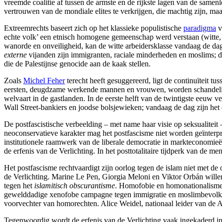
vreemde coalitie af tussen de armste en de rijkste lagen van de samenl
vertrouwen van de mondiale elites te verkrijgen, die machtig zijn, maar
Extreemrechts baseert zich op het klassieke populistische
paradigma
v
echte volk’ een etnisch homogene gemeenschap werd verstaan (witte, 
wanorde en onveiligheid, kan de witte arbeidersklasse vandaag de da
externe
vijanden zijn immigranten, raciale minderheden en moslims; 
die de Palestijnse genocide aan de kaak stellen.
Zoals
Michel Feher
terecht heeft gesuggereerd, ligt de continuïteit t
eersten, deugdzame werkende mannen en vrouwen, worden schandelijk ui
welvaart in de gastlanden. In de eerste helft van de twintigste eeuw 
Wall Street-bankiers en joodse bolsjewieken; vandaag de dag zijn het 
De postfascistische verbeelding – met name haar visie op seksualiteit
neoconservatieve karakter mag het postfascisme niet worden geïnterpr
institutionele raamwerk van de liberale democratie in markteconomieën
de erfenis van de Verlichting. In het posttotalitaire tijdperk van de me
Het postfascisme rechtvaardigt zijn oorlog tegen de islam niet met de
de Verlichting. Marine Le Pen, Giorgia Meloni en Viktor Orbán wil
tegen het
islamitisch obscurantisme
. Homofobie en homonationalisme 
gewelddadige xenofobe campagne tegen immigratie en moslimbevolking
voorvechter van homorechten. Alice Weidel, nationaal leider van de Af
Tegenwoordig wordt de erfenis van de Verlichting vaak ingekaderd in 