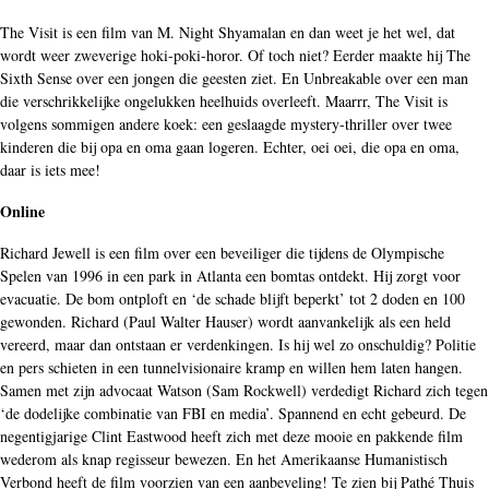
The Visit is een film van M. Night Shyamalan en dan weet je het wel, dat
wordt weer zweverige hoki-poki-horor. Of toch niet? Eerder maakte hij The
Sixth Sense over een jongen die geesten ziet. En Unbreakable over een man
die verschrikkelijke ongelukken heelhuids overleeft. Maarrr, The Visit is
volgens sommigen andere koek: een geslaagde mystery-thriller over twee
kinderen die bij opa en oma gaan logeren. Echter, oei oei, die opa en oma,
daar is iets mee!
Online
Richard Jewell is een film over een beveiliger die tijdens de Olympische
Spelen van 1996 in een park in Atlanta een bomtas ontdekt. Hij zorgt voor
evacuatie. De bom ontploft en ‘de schade blijft beperkt’ tot 2 doden en 100
gewonden. Richard (Paul Walter Hauser) wordt aanvankelijk als een held
vereerd, maar dan ontstaan er verdenkingen. Is hij wel zo onschuldig? Politie
en pers schieten in een tunnelvisionaire kramp en willen hem laten hangen.
Samen met zijn advocaat Watson (Sam Rockwell) verdedigt Richard zich tegen
‘de dodelijke combinatie van FBI en media’. Spannend en echt gebeurd. De
negentigjarige Clint Eastwood heeft zich met deze mooie en pakkende film
wederom als knap regisseur bewezen. En het Amerikaanse Humanistisch
Verbond heeft de film voorzien van een aanbeveling! Te zien bij Pathé Thuis