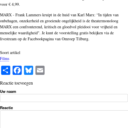
voor € 4,99.
MARX - Frank Lammers kruipt in de huid van Karl Marx: “In tijden van
onbehagen, onzekerheid en groeiende ongelijkheid is de theatermonoloog
MARX een confronterend, kritisch en gloedvol pleidooi voor vrijheid en
menselijke waardigheid". Je kunt de voorstelling gratis bekijken via de
livestream op de Facebookpagina van Omroep Tilburg.
Soort artikel
Films
S
Fa
Bl
E
ha
ce
ue
m
Reactie toevoegen
re
bo
sk
ail
Uw naam
ok
y
Reactie