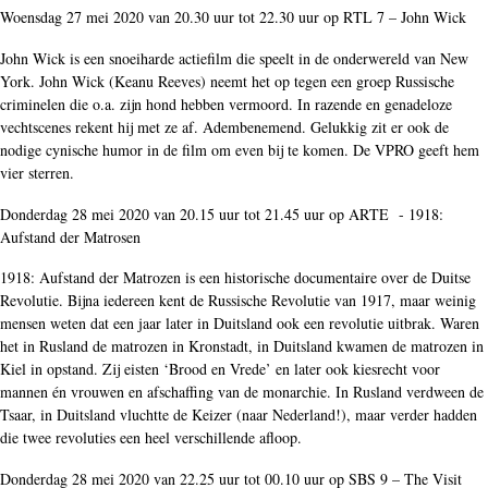
Woensdag 27 mei 2020 van 20.30 uur tot 22.30 uur op RTL 7 – John Wick
John Wick is een snoeiharde actiefilm die speelt in de onderwereld van New
York. John Wick (Keanu Reeves) neemt het op tegen een groep Russische
criminelen die o.a. zijn hond hebben vermoord. In razende en genadeloze
vechtscenes rekent hij met ze af. Adembenemend. Gelukkig zit er ook de
nodige cynische humor in de film om even bij te komen. De VPRO geeft hem
vier sterren.
Donderdag 28 mei 2020 van 20.15 uur tot 21.45 uur op ARTE - 1918:
Aufstand der Matrosen
1918: Aufstand der Matrozen is een historische documentaire over de Duitse
Revolutie. Bijna iedereen kent de Russische Revolutie van 1917, maar weinig
mensen weten dat een jaar later in Duitsland ook een revolutie uitbrak. Waren
het in Rusland de matrozen in Kronstadt, in Duitsland kwamen de matrozen in
Kiel in opstand. Zij eisten ‘Brood en Vrede’ en later ook kiesrecht voor
mannen én vrouwen en afschaffing van de monarchie. In Rusland verdween de
Tsaar, in Duitsland vluchtte de Keizer (naar Nederland!), maar verder hadden
die twee revoluties een heel verschillende afloop.
Donderdag 28 mei 2020 van 22.25 uur tot 00.10 uur op SBS 9 – The Visit