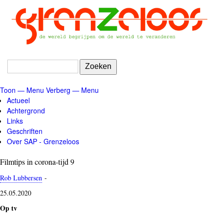
Overslaan
en
naar
de
inhoud
gaan
Zoeken
Toon — Menu
Verberg — Menu
Menu
Actueel
Achtergrond
Links
Geschriften
Over SAP - Grenzeloos
Filmtips in corona-tijd 9
Rob Lubbersen
-
25.05.2020
Op tv