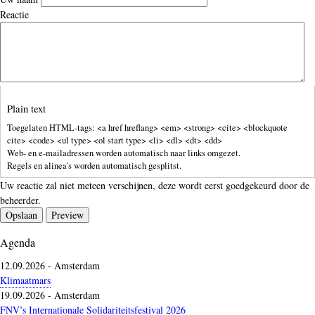
ok
y
Reactie
Plain text
Toegelaten HTML-tags: <a href hreflang> <em> <strong> <cite> <blockquote
cite> <code> <ul type> <ol start type> <li> <dl> <dt> <dd>
Web- en e-mailadressen worden automatisch naar links omgezet.
Regels en alinea's worden automatisch gesplitst.
Uw reactie zal niet meteen verschijnen, deze wordt eerst goedgekeurd door de
beheerder.
Agenda
12.09.2026
-
Amsterdam
Klimaatmars
19.09.2026
-
Amsterdam
FNV’s Internationale Solidariteitsfestival 2026