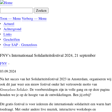
Overslaan
en
Zoeken
naar
de
Toon — Menu
Verberg — Menu
Menu
inhoud
Actueel
gaan
Achtergrond
Links
Geschriften
Over SAP - Grenzeloos
FNV's Internationaal Solidariteitsfestival 2024, 21 september
FNV
-
03.09.2024
Na het succes van het Solidariteitsfestival 2023 in Amsterdam, organiseren wij
ook dit jaar weer een nieuw festival onder het vertrouwde motto van
Grenzeloos Solidair
. De voorbereidingen zijn in volle gang en op deze pagina
houden we je op de hoogte van de ontwikkelingen. Ben jij erbij?
Dit gratis festival is voor iedereen die internationale solidariteit een warm hart
toedraagt. Met onder andere live muziek, interactieve workshops en