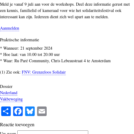
Meld je vanaf 9 juli aan voor de workshops. Deel deze informatie gerust met
een kennis, familielid of kameraad voor wie het solidariteitsfestival ook
interessant kan zijn. Iedereen dient zich wel apart aan te melden.
Aanmelden
Praktische informatie
* Wanneer: 21 september 2024
* Hoe laat: van 10.00 tot 20.00 uur
* Waar: Ru Paré Community, Chris Lebeaustraat 4 te Amsterdam
(1) Zie ook:
FNV: Grenzeloos Solidair
Dossier
Nederland
Vakbeweging
S
Fa
Bl
E
ha
ce
ue
m
Reactie toevoegen
re
bo
sk
ail
Uw naam