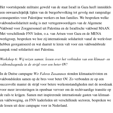
Het voortslepende militaire geweld van de staat Israël in Gaza heeft inmiddels
een onwaarschijnlijk lijden van de burgerbevolking tot gevolg met rampzalige
consequenties voor Palestijnse werkers en hun families. We bespreken welke
vakbondssolidariteit nodig is met vertegenwoordigers van de Algemene
Vakbond voor Zorgpersoneel uit Palestina en de Israëlische vakbond MAAN.
Met verschillende FNV leden, o.a. van Artsen voor Gaza en de MENA
werkgroep, bespreken we hoe zij internationale solidariteit vanaf de werkvloer
hebben georganiseerd en wat daaruit te leren valt voor een vakbondsbrede
aanpak rond solidariteit met Palestina.
Workshop 6: Wij reizen samen: lessen over het verbinden van een klimaat- en
vakbondsagenda in de strijd voor een beter OV!
In de Duitse campagne
Wir Fahren Zusammen
stonden klimaatactivisten en
vakbondsleden samen op de bres voor beter OV. Zo verbonden ze op een
succesvolle manier de strijd voor betere werkomstandigheden met de noodzaak
voor meer investeringen in openbaar vervoer om de rechtvaardige transitie op
de rails te krijgen. Samen met inspirerende internationale gasten van klimaat-
en vakbeweging, en FNV kaderleden uit verschillende sectoren, bespreken we
de lessen uit deze campagne voor in Nederland.