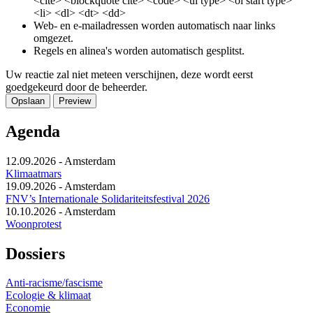
<cite> <blockquote cite> <code> <ul type> <ol start type>
<li> <dl> <dt> <dd>
Web- en e-mailadressen worden automatisch naar links
omgezet.
Regels en alinea's worden automatisch gesplitst.
Uw reactie zal niet meteen verschijnen, deze wordt eerst
goedgekeurd door de beheerder.
Agenda
12.09.2026
-
Amsterdam
Klimaatmars
19.09.2026
-
Amsterdam
FNV’s Internationale Solidariteitsfestival 2026
10.10.2026
-
Amsterdam
Woonprotest
Dossiers
Anti-racisme/fascisme
Ecologie & klimaat
Economie