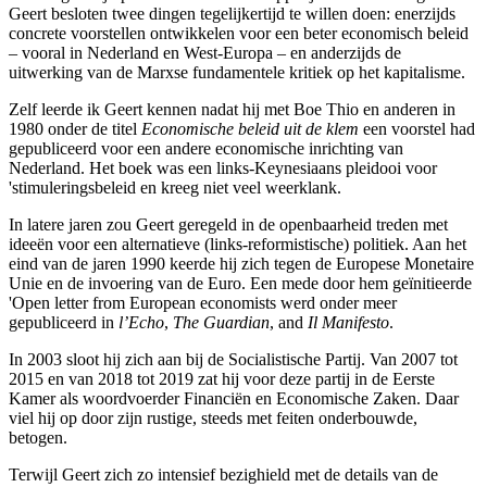
Geert besloten twee dingen tegelijkertijd te willen doen: enerzijds
concrete voorstellen ontwikkelen voor een beter economisch beleid
– vooral in Nederland en West-Europa – en anderzijds de
uitwerking van de Marxse fundamentele kritiek op het kapitalisme.
Zelf leerde ik Geert kennen nadat hij met Boe Thio en anderen in
1980 onder de titel
Economische beleid uit de klem
een voorstel had
gepubliceerd voor een andere economische inrichting van
Nederland. Het boek was een links-Keynesiaans pleidooi voor
'stimuleringsbeleid en kreeg niet veel weerklank.
In latere jaren zou Geert geregeld in de openbaarheid treden met
ideeën voor een alternatieve (links-reformistische) politiek. Aan het
eind van de jaren 1990 keerde hij zich tegen de Europese Monetaire
Unie en de invoering van de Euro. Een mede door hem geïnitieerde
'Open letter from European economists werd onder meer
gepubliceerd in
l’Echo
,
The Guardian
, and
Il Manifesto
.
In 2003 sloot hij zich aan bij de Socialistische Partij. Van 2007 tot
2015 en van 2018 tot 2019 zat hij voor deze partij in de Eerste
Kamer als woordvoerder Financiën en Economische Zaken. Daar
viel hij op door zijn rustige, steeds met feiten onderbouwde,
betogen.
Terwijl Geert zich zo intensief bezighield met de details van de