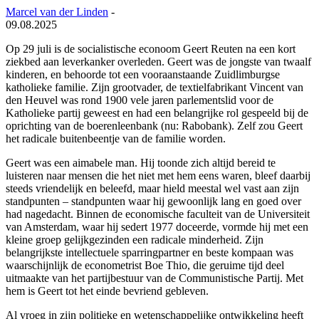
Marcel van der Linden
-
09.08.2025
Op 29 juli is de socialistische econoom Geert Reuten na een kort
ziekbed aan leverkanker overleden. Geert was de jongste van twaalf
kinderen, en behoorde tot een vooraanstaande Zuidlimburgse
katholieke familie. Zijn grootvader, de textielfabrikant Vincent van
den Heuvel was rond 1900 vele jaren parlementslid voor de
Katholieke partij geweest en had een belangrijke rol gespeeld bij de
oprichting van de boerenleenbank (nu: Rabobank). Zelf zou Geert
het radicale buitenbeentje van de familie worden.
Geert was een aimabele man. Hij toonde zich altijd bereid te
luisteren naar mensen die het niet met hem eens waren, bleef daarbij
steeds vriendelijk en beleefd, maar hield meestal wel vast aan zijn
standpunten – standpunten waar hij gewoonlijk lang en goed over
had nagedacht. Binnen de economische faculteit van de Universiteit
van Amsterdam, waar hij sedert 1977 doceerde, vormde hij met een
kleine groep gelijkgezinden een radicale minderheid. Zijn
belangrijkste intellectuele sparringpartner en beste kompaan was
waarschijnlijk de econometrist Boe Thio, die geruime tijd deel
uitmaakte van het partijbestuur van de Communistische Partij. Met
hem is Geert tot het einde bevriend gebleven.
Al vroeg in zijn politieke en wetenschappelijke ontwikkeling heeft