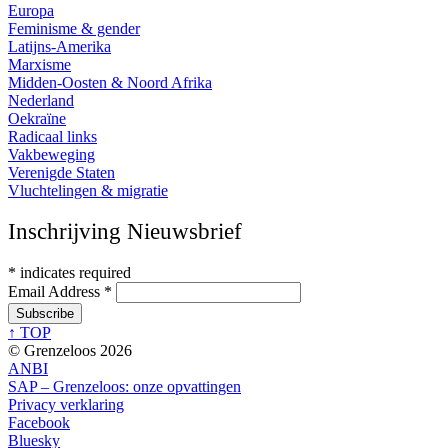
Europa
Feminisme & gender
Latijns-Amerika
Marxisme
Midden-Oosten & Noord Afrika
Nederland
Oekraïne
Radicaal links
Vakbeweging
Verenigde Staten
Vluchtelingen & migratie
Inschrijving Nieuwsbrief
*
indicates required
Email Address
*
↑ TOP
© Grenzeloos 2026
ANBI
SAP – Grenzeloos: onze opvattingen
Privacy verklaring
Facebook
Bluesky