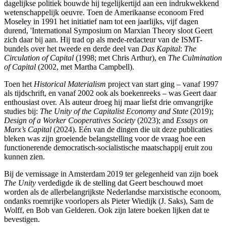
dagelijkse politiek bouwde hij tegelijkertijd aan een indrukwekkend
wetenschappelijk oeuvre. Toen de Amerikaanse econoom Fred
Moseley in 1991 het initiatief nam tot een jaarlijks, vijf dagen
durend, 'International Symposium on Marxian Theory sloot Geert
zich daar bij aan. Hij trad op als mede-redacteur van de ISMT-
bundels over het tweede en derde deel van
Das Kapital
:
The
Circulation of Capital
(1998; met Chris Arthur), en
The Culmination
of Capital
(2002, met Martha Campbell).
Toen het
Historical Materialism
project van start ging – vanaf 1997
als tijdschrift, en vanaf 2002 ook als boekenreeks – was Geert daar
enthousiast over.
Als auteur droeg hij maar liefst drie omvangrijke
studies bij:
The Unity of the Capitalist Economy and State
(2019);
Design of a Worker Cooperatives Society
(2023); and
Essays on
Marx’s Capital
(2024).
Eén van de dingen die uit deze publicaties
bleken was zijn groeiende belangstelling voor de vraag hoe een
functionerende democratisch-socialistische maatschappij eruit zou
kunnen zien.
Bij de vernissage in Amsterdam 2019 ter gelegenheid van zijn boek
The Unity
verdedigde ik de stelling dat Geert beschouwd moet
worden als de allerbelangrijkste Nederlandse marxistische econoom,
ondanks roemrijke voorlopers als Pieter Wiedijk (J. Saks), Sam de
Wolff, en Bob van Gelderen. Ook zijn latere boeken lijken dat te
bevestigen.