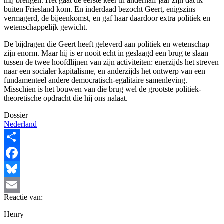
mij brengen. Het gaat de eerste keer in anderhalf jaar zijn dat ik
buiten Friesland kom. En inderdaad bezocht Geert, enigszins
vermagerd, de bijeenkomst, en gaf haar daardoor extra politiek en
wetenschappelijk gewicht.
De bijdragen die Geert heeft geleverd aan politiek en wetenschap
zijn enorm. Maar hij is er nooit echt in geslaagd een brug te slaan
tussen de twee hoofdlijnen van zijn activiteiten: enerzijds het streven
naar een socialer kapitalisme, en anderzijds het ontwerp van een
fundamenteel andere democratisch-egalitaire samenleving.
Misschien is het bouwen van die brug wel de grootste politiek-
theoretische opdracht die hij ons nalaat.
Dossier
Nederland
Share
Facebook
Bluesky
Reactie van:
Email
Henry