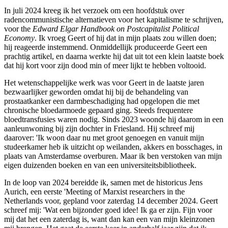
In juli 2024 kreeg ik het verzoek om een hoofdstuk over
radencommunistische alternatieven voor het kapitalisme te schrijven,
voor the
Edward Elgar Handbook on Postcapitalist Political
Economy
. Ik vroeg Geert of hij dat in mijn plaats zou willen doen;
hij reageerde instemmend. Onmiddellijk produceerde Geert een
prachtig artikel, en daarna werkte hij dat uit tot een klein laatste boek
dat hij kort voor zijn dood min of meer lijkt te hebben voltooid.
Het wetenschappelijke werk was voor Geert in de laatste jaren
bezwaarlijker geworden omdat hij bij de behandeling van
prostaatkanker een darmbeschadiging had opgelopen die met
chronische bloedarmoede gepaard ging. Steeds frequentere
bloedtransfusies waren nodig. Sinds 2023 woonde hij daarom in een
aanleunwoning bij zijn dochter in Friesland. Hij schreef mij
daarover: 'Ik woon daar nu met groot genoegen en vanuit mijn
studeerkamer heb ik uitzicht op weilanden, akkers en bosschages, in
plaats van Amsterdamse overburen. Maar ik ben verstoken van mijn
eigen duizenden boeken en van een universiteitsbibliotheek.
In de loop van 2024 bereidde ik, samen met de historicus Jens
Aurich, een eerste 'Meeting of Marxist researchers in the
Netherlands voor, gepland voor zaterdag 14 december 2024. Geert
schreef mij: 'Wat een bijzonder goed idee! Ik ga er zijn. Fijn voor
mij dat het een zaterdag is, want dan kan een van mijn kleinzonen