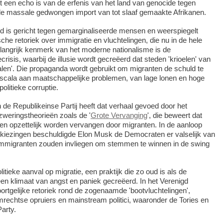
 een echo is van de erfenis van het land van genocide tegen
e massale gedwongen import van tot slaaf gemaakte Afrikanen.
id is gericht tegen gemarginaliseerde mensen en weerspiegelt
ische retoriek over immigratie en vluchtelingen, die nu in de hele
langrijk kenmerk van het moderne nationalisme is de
crisis, waarbij de illusie wordt gecreëerd dat steden 'krioelen' van
len'. Die propaganda wordt gebruikt om migranten de schuld te
scala aan maatschappelijke problemen, van lage lonen en hoge
olitieke corruptie.
de Republikeinse Partij heeft dat verhaal gevoed door het
eringstheorieën zoals de '
Grote Vervanging
', die beweert dat
en opzettelijk worden vervangen door migranten. In de aanloop
rkiezingen beschuldigde Elon Musk de Democraten er valselijk van
 immigranten zouden invliegen om stemmen te winnen in de swing
litieke aanval op migratie, een praktijk die zo oud is als de
een klimaat van angst en paniek gecreëerd. In het Verenigd
oortgelijke retoriek rond de zogenaamde 'bootvluchtelingen',
mrechtse opruiers en mainstream politici, waaronder de Tories en
arty.