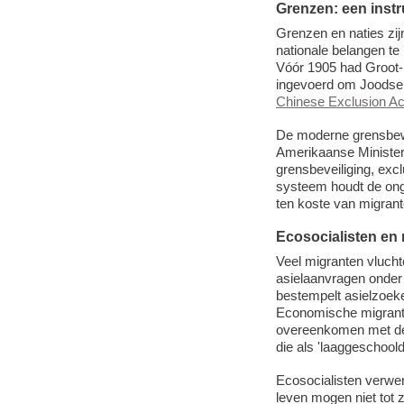
Grenzen: een instr
Grenzen en naties zij
nationale belangen t
Vóór 1905 had Groot-
ingevoerd om Joodse 
Chinese Exclusion Ac
De moderne grensbewak
Amerikaanse Ministeri
grensbeveiliging, exc
systeem houdt de ongel
ten koste van migrant
Ecosocialisten en 
Veel migranten vlucht
asielaanvragen onder
bestempelt asielzoeker
Economische migrante
overeenkomen met de k
die als 'laaggeschoo
Ecosocialisten verwer
leven mogen niet tot