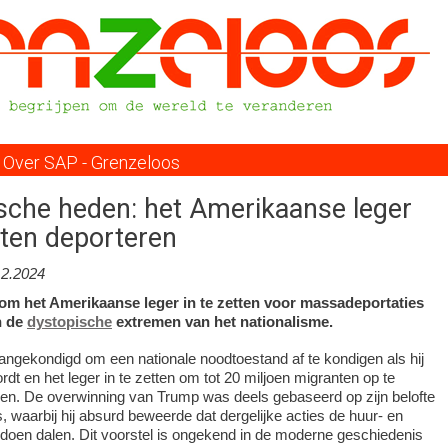
Overslaan
en
naar
de
inhoud
gaan
Over SAP - Grenzeloos
sche heden: het Amerikaanse leger
ten deporteren
12.2024
om het Amerikaanse leger in te zetten voor massadeportaties
n de
dystopische
extremen van het nationalisme.
ngekondigd om een nationale noodtoestand af te kondigen als hij
ordt en het leger in te zetten om tot 20 miljoen migranten op te
ren. De overwinning van Trump was deels gebaseerd op zijn belofte
 waarbij hij absurd beweerde dat dergelijke acties de huur- en
doen dalen. Dit voorstel is ongekend in de moderne geschiedenis