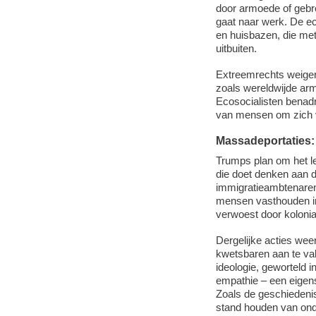
door armoede of gebre
gaat naar werk. De e
en huisbazen, die me
uitbuiten.
Extreemrechts weiger
zoals wereldwijde arm
Ecosocialisten benadru
van mensen om zich vr
Massadeportaties:
Trumps plan om het le
die doet denken aan d
immigratieambtenaren
mensen vasthouden in
verwoest door kolonia
Dergelijke acties we
kwetsbaren aan te vall
ideologie, geworteld 
empathie – een eigens
Zoals de geschiedenis 
stand houden van ond