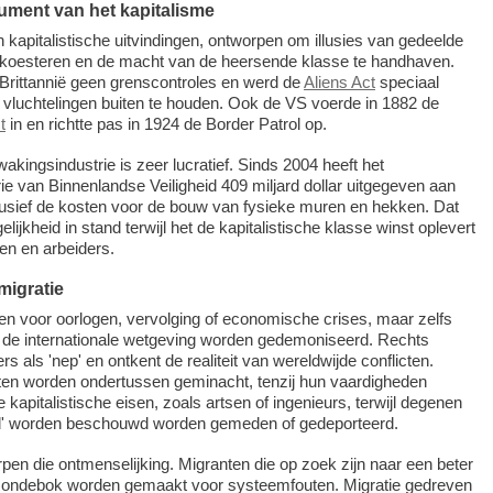
ument van het kapitalisme
n kapitalistische uitvindingen, ontworpen om illusies van gedeelde
e koesteren en de macht van de heersende klasse te handhaven.
Brittannië geen grenscontroles en werd de
Aliens Act
speciaal
vluchtelingen buiten te houden. Ook de VS voerde in 1882 de
t
in en richtte pas in 1924 de Border Patrol op.
ingsindustrie is zeer lucratief. Sinds 2004 heeft het
e van Binnenlandse Veiligheid 409 miljard dollar uitgegeven aan
lusief de kosten voor de bouw van fysieke muren en hekken. Dat
ijkheid in stand terwijl het de kapitalistische klasse winst oplevert
en en arbeiders.
migratie
en voor oorlogen, vervolging of economische crises, maar zelfs
 de internationale wetgeving worden gedemoniseerd. Rechts
s als 'nep' en ontkent de realiteit van wereldwijde conflicten.
n worden ondertussen geminacht, tenzij hun vaardigheden
apitalistische eisen, zoals artsen of ingenieurs, terwijl degenen
ld' worden beschouwd worden gemeden of gedeporteerd.
pen die ontmenselijking. Migranten die op zoek zijn naar een beter
 zondebok worden gemaakt voor systeemfouten. Migratie gedreven