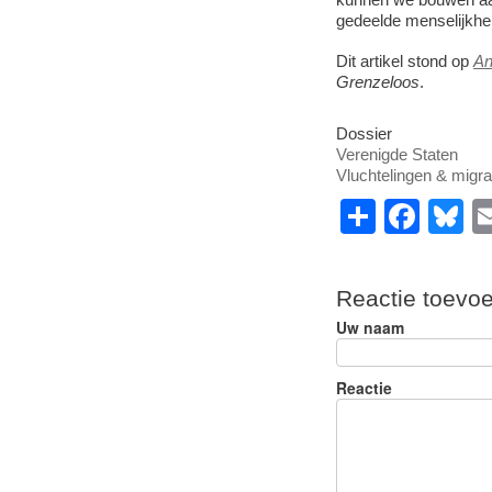
gedeelde menselijkhe
Dit artikel stond op
An
Grenzeloos
.
Dossier
Verenigde Staten
Vluchtelingen & migra
S
F
B
h
a
u
ar
c
e
Reactie toevo
e
e
s
Uw naam
b
y
o
Reactie
o
k