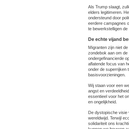
Als Trump slaagt, zull
elders legitimeren. 
ondersteund door poli
eerdere campagnes om
te bewerkstelligen de
De echte vijand be
Migranten zijn niet d
zondebok aan om de a
ondergefinancierde op
aflatende focus van he
onder de superrijken 
basisvoorzieningen.
Wij staan voor een we
angst en verdeeldheid.
essentieel voor het o
en ongelijkheid.
De dystopische visie
wereldwijd. Terwijl e
solidariteit ons krac
kunnen we bouwen aan