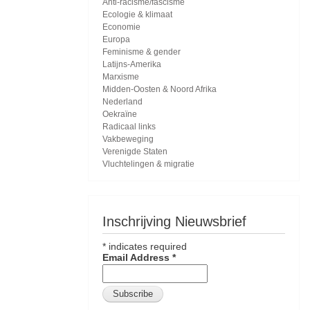
Anti-racisme/fascisme
Ecologie & klimaat
Economie
Europa
Feminisme & gender
Latijns-Amerika
Marxisme
Midden-Oosten & Noord Afrika
Nederland
Oekraïne
Radicaal links
Vakbeweging
Verenigde Staten
Vluchtelingen & migratie
Inschrijving Nieuwsbrief
*
indicates required
Email Address
*