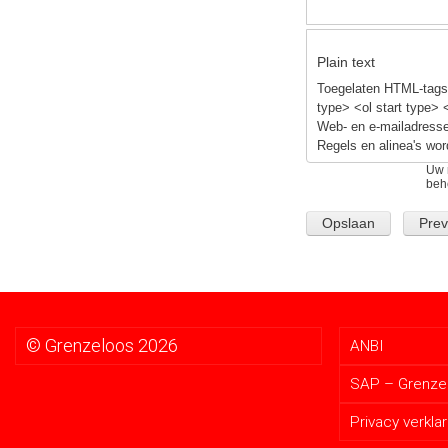
Plain text
Toegelaten HTML-tags:
type> <ol start type> 
Web- en e-mailadresse
Regels en alinea's wor
Uw 
beh
© Grenzeloos 2026
ANBI
SAP – Grenzel
Privacy verklar