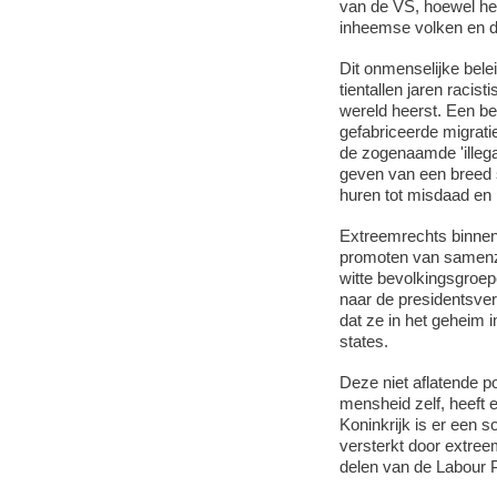
van de VS, hoewel het
inheemse volken en d
Dit onmenselijke bele
tientallen jaren racist
wereld heerst. Een be
gefabriceerde migratie
de zogenaamde 'illega
geven van een breed 
huren tot misdaad en p
Extreemrechts binnen 
promoten van samenzw
witte bevolkingsgroep
naar de presidentsve
dat ze in het geheim
states.
Deze niet aflatende po
mensheid zelf, heeft 
Koninkrijk is er een s
versterkt door extree
delen van de Labour P