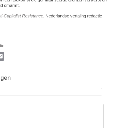
id omarmt.
ti-Capitalist Resistance
. Nederlandse vertaling redactie
tie
l
E
m
ail
egen
k