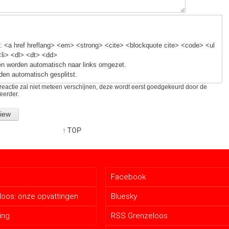
 <a href hreflang> <em> <strong> <cite> <blockquote cite> <code> <ul
<li> <dl> <dt> <dd>
n worden automatisch naar links omgezet.
den automatisch gesplitst.
reactie zal niet meteen verschijnen, deze wordt eerst goedgekeurd door de
eerder.
↑ TOP
Facebook
oos: onze opvattingen
Bluesky
ing
RSS Grenzeloos