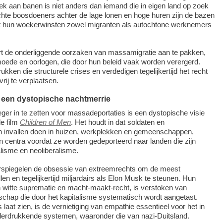
k aan banen is niet anders dan iemand die in eigen land op zoek
chte boosdoeners achter de lage lonen en hoge huren zijn de bazen
t hun woekerwinsten zowel migranten als autochtone werknemers
t de onderliggende oorzaken van massamigratie aan te pakken,
oede en oorlogen, die door hun beleid vaak worden verergerd.
kken die structurele crises en verdedigen tegelijkertijd het recht
ij te verplaatsen.
 een dystopische nachtmerrie
ger in te zetten voor massadeportaties is een dystopische visie
e film
Children of Men
. Het houdt in dat soldaten en
 invallen doen in huizen, werkplekken en gemeenschappen,
 centra voordat ze worden gedeporteerd naar landen die zijn
lisme en neoliberalisme.
erspiegelen de obsessie van extreemrechts om de meest
en en tegelijkertijd miljardairs als Elon Musk te steunen. Hun
in witte suprematie en macht-maakt-recht, is verstoken van
chap die door het kapitalisme systematisch wordt aangetast.
laat zien, is de vernietiging van empathie essentieel voor het in
erdrukkende systemen, waaronder die van nazi-Duitsland.