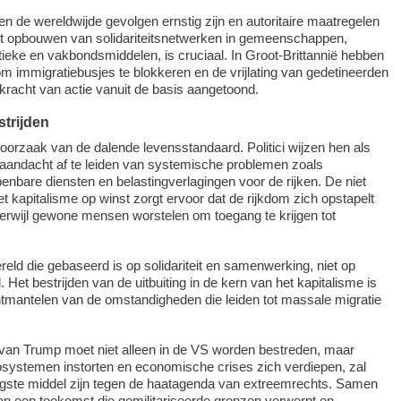
en de wereldwijde gevolgen ernstig zijn en autoritaire maatregelen
Het opbouwen van solidariteitsnetwerken in gemeenschappen,
tieke en vakbondsmiddelen, is cruciaal. In Groot-Brittannië hebben
 immigratiebusjes te blokkeren en de vrijlating van gedetineerden
 kracht van actie vanuit de basis aangetoond.
strijden
e oorzaak van de dalende levensstandaard. Politici wijzen hen als
andacht af te leiden van systemische problemen zoals
enbare diensten en belastingverlagingen voor de rijken. De niet
t kapitalisme op winst zorgt ervoor dat de rijkdom zich opstapelt
terwijl gewone mensen worstelen om toegang te krijgen tot
reld die gebaseerd is op solidariteit en samenwerking, niet op
 Het bestrijden van de uitbuiting in de kern van het kapitalisme is
ntmantelen van de omstandigheden die leiden tot massale migratie
 van Trump moet niet alleen in de VS worden bestreden, maar
cosystemen instorten en economische crises zich verdiepen, zal
htigste middel zijn tegen de haatagenda van extreemrechts. Samen
 een toekomst die gemilitariseerde grenzen verwerpt en