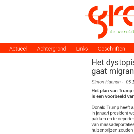
Actueel
Achtergrond
Links
Geschriften
Menu
Het dystopi
gaat migran
Simon Hannah
-
05.
Het plan van Trump 
is een voorbeeld va
Donald Trump heeft aa
in januari president w
pakken en te deporte
van massadeportaties,
huizenprijzen zouden 