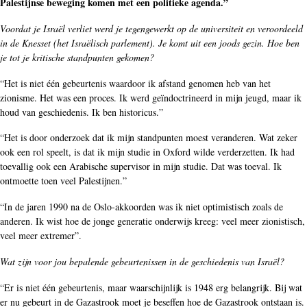
Palestijnse beweging komen met een politieke agenda.”
Voordat je Israël verliet werd je tegengewerkt op de universiteit en veroordeeld
in de Knesset (het Israëlisch parlement). Je komt uit een joods gezin. Hoe ben
je tot je kritische standpunten gekomen?
“Het is niet één gebeurtenis waardoor ik afstand genomen heb van het
zionisme. Het was een proces. Ik werd geïndoctrineerd in mijn jeugd, maar ik
houd van geschiedenis. Ik ben historicus.”
“Het is door onderzoek dat ik mijn standpunten moest veranderen. Wat zeker
ook een rol speelt, is dat ik mijn studie in Oxford wilde verderzetten. Ik had
toevallig ook een Arabische supervisor in mijn studie. Dat was toeval. Ik
ontmoette toen veel Palestijnen.”
“In de jaren 1990 na de Oslo-akkoorden was ik niet optimistisch zoals de
anderen. Ik wist hoe de jonge generatie onderwijs kreeg: veel meer zionistisch,
veel meer extremer”.
Wat zijn voor jou bepalende gebeurtenissen in de geschiedenis van Israël?
“Er is niet één gebeurtenis, maar waarschijnlijk is 1948 erg belangrijk. Bij wat
er nu gebeurt in de Gazastrook moet je beseffen hoe de Gazastrook ontstaan is.