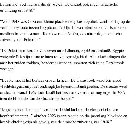
Er zijn niet veel mensen die dit weten. De Gazastrook is een Israëlische
uitvinding uit 1948.”
“Vóór 1948 was Gaza een kleine plaats en erg kosmopoliet, want het lag op de
verbindingsroute tussen Egypte en Turkije. Er woonden joden, christenen en
moslims in vrede samen. Toen kwam de Nakba, de catastrofe, de etnische
zuivering van Palestina.”
“De Palestijnen werden verdreven naar Libanon, Syrië en Jordanië. Egypte
weigerde Palestijnen toe te laten tot zijn grondgebied. Alle vluchtelingen die
naar het zuiden trokken, honderdduizenden, moesten zich in de Gazastrook
vestigen.”
“Egypte mocht het bestuur erover krijgen. De Gazastrook werd één groot
vluchtelingenkamp met ondraaglijke levensomstandigheden. De situatie werd
er slechter vanaf 1967 toen Israël het bestuur overnam en nog erger in 2007,
toen de blokkade van de Gazastrook begon.”
“Jonge mensen kennen alleen maar de blokkade en de vier periodes van
bombardementen. 7 oktober 2023 is een reactie op die jarenlang blokkade en
het vluchteling-zijn als gevolg van de etnische zuivering van 1948.”