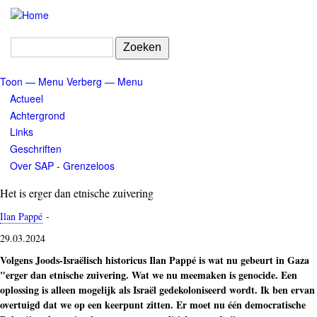
Overslaan
en
naar
Zoeken
de
inhoud
Toon — Menu
Verberg — Menu
gaan
Menu
Actueel
Achtergrond
Links
Geschriften
Over SAP - Grenzeloos
Het is erger dan etnische zuivering
Ilan Pappé
-
29.03.2024
Volgens Joods-Israëlisch historicus Ilan Pappé is wat nu gebeurt in Gaza
"erger dan etnische zuivering. Wat we nu meemaken is genocide. Een
oplossing is alleen mogelijk als Israël gedekoloniseerd wordt. Ik ben ervan
overtuigd dat we op een keerpunt zitten. Er moet nu één democratische