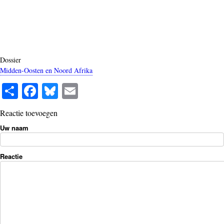
Dossier
Midden-Oosten en Noord Afrika
S
Fa
Bl
E
ha
ce
ue
m
Reactie toevoegen
re
bo
sk
ail
Uw naam
ok
y
Reactie