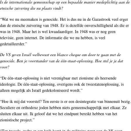
Is de internationale gemeenschap op een bepaalde manier medeplichtig aan de
etnische zuivering die nu plaats vindt?
“Wat we nu meemaken is genocide. Het is dus nu in de Gazastrook veel erger
dan de etnische zuivering van 1948. Er is dezelfde onverschilligheid als die er
was in 1948. Maar het is wel kwaadaardiger. In 1948 was er nog geen
televisie, geen internet. De informatie die we nu hebben, is veel
gedetailleerder.”
De VS geven Israël welbewust een blanco cheque om door te gaan met de
genocide. Ben je voorstander van de één-staat-oplossing. Hoe stel je je dat
voor?
“De één-staat-oplossing is niet verenigbaar met zionisme als heersende
ideologie. De één-staat-oplossing, overigens ook de tweestatenoplossing, is
alleen mogelijk als Israël gedekoloniseerd wordt.”
“Hoe ik mij dat voorstel? Ten eerste is er een desintegratie van binnenuit bezig.
Seculiere en orthodoxe joden hebben niets gemeenschappelijk met elkaar. Ze
sluiten elkaar uit. Ik geloof dat we het eindpunt bereikt hebben van het
zionistische project.”
“Ten tweede, zodra er een knik komt in de militaire steun van de VS voor