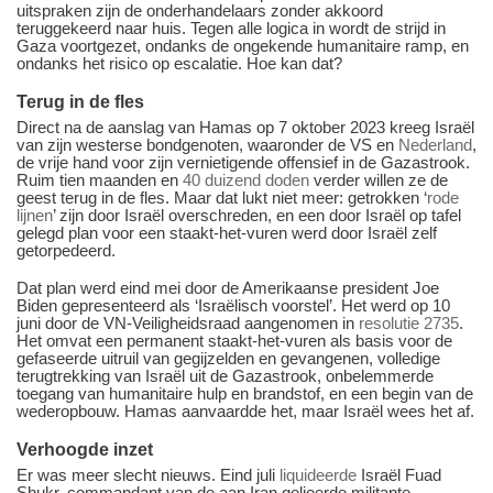
uitspraken zijn de onderhandelaars zonder akkoord
teruggekeerd naar huis. Tegen alle logica in wordt de strijd in
Gaza voortgezet, ondanks de ongekende humanitaire ramp, en
ondanks het risico op escalatie. Hoe kan dat?
Terug in de fles
Direct na de aanslag van Hamas op 7 oktober 2023 kreeg Israël
van zijn westerse bondgenoten, waaronder de VS en
Nederland
,
de vrije hand voor zijn vernietigende offensief in de Gazastrook.
Ruim tien maanden en
40 duizend doden
verder willen ze de
geest terug in de fles. Maar dat lukt niet meer: getrokken ‘
rode
lijnen
’ zijn door Israël overschreden, en een door Israël op tafel
gelegd plan voor een staakt-het-vuren werd door Israël zelf
getorpedeerd.
Dat plan werd eind mei door de Amerikaanse president Joe
Biden gepresenteerd als ‘Israëlisch voorstel’. Het werd op 10
juni door de VN-Veiligheidsraad aangenomen in
resolutie 2735
.
Het omvat een permanent staakt-het-vuren als basis voor de
gefaseerde uitruil van gegijzelden en gevangenen, volledige
terugtrekking van Israël uit de Gazastrook, onbelemmerde
toegang van humanitaire hulp en brandstof, en een begin van de
wederopbouw. Hamas aanvaardde het, maar Israël wees het af.
Verhoogde inzet
Er was meer slecht nieuws. Eind juli
liquideerde
Israël Fuad
Shukr, commandant van de aan Iran gelieerde militante