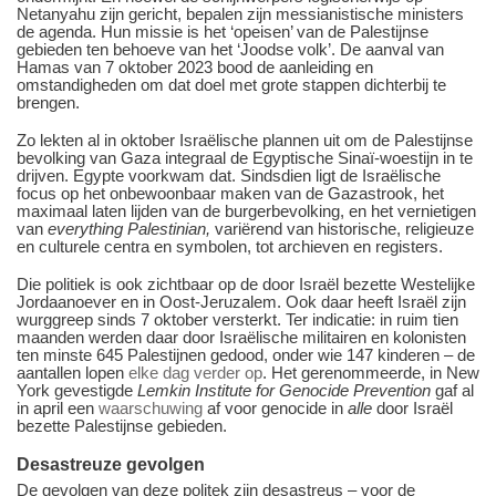
Netanyahu zijn gericht, bepalen zijn messianistische ministers
de agenda. Hun missie is het ‘opeisen’ van de Palestijnse
gebieden ten behoeve van het ‘Joodse volk’. De aanval van
Hamas van 7 oktober 2023 bood de aanleiding en
omstandigheden om dat doel met grote stappen dichterbij te
brengen.
Zo lekten al in oktober Israëlische plannen uit om de Palestijnse
bevolking van Gaza integraal de Egyptische Sinaï-woestijn in te
drijven. Egypte voorkwam dat. Sindsdien ligt de Israëlische
focus op het onbewoonbaar maken van de Gazastrook, het
maximaal laten lijden van de burgerbevolking, en het vernietigen
van
everything Palestinian,
variërend van historische, religieuze
en culturele centra en symbolen, tot archieven en registers.
Die politiek is ook zichtbaar op de door Israël bezette Westelijke
Jordaanoever en in Oost-Jeruzalem. Ook daar heeft Israël zijn
wurggreep sinds 7 oktober versterkt. Ter indicatie: in ruim tien
maanden werden daar door Israëlische militairen en kolonisten
ten minste 645 Palestijnen gedood, onder wie 147 kinderen – de
aantallen lopen
elke dag verder op
. Het gerenommeerde, in New
York gevestigde
Lemkin Institute for Genocide Prevention
gaf al
in april een
waarschuwing
af voor genocide in
alle
door Israël
bezette Palestijnse gebieden.
Desastreuze gevolgen
De gevolgen van deze politek zijn desastreus – voor de