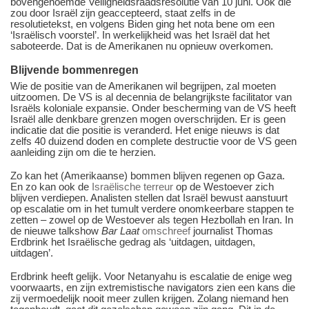
bovengenoemde Veiligheidsraadsresolutie van 10 juni. Ook die
zou door Israël zijn geaccepteerd, staat zelfs in de
resolutietekst, en volgens Biden ging het nota bene om een
‘Israëlisch voorstel’. In werkelijkheid was het Israël dat het
saboteerde. Dat is de Amerikanen nu opnieuw overkomen.
Blijvende bommenregen
Wie de positie van de Amerikanen wil begrijpen, zal moeten
uitzoomen. De VS is al decennia de belangrijkste facilitator van
Israëls koloniale expansie. Onder bescherming van de VS heeft
Israël alle denkbare grenzen mogen overschrijden. Er is geen
indicatie dat die positie is veranderd. Het enige nieuws is dat
zelfs 40 duizend doden en complete destructie voor de VS geen
aanleiding zijn om die te herzien.
Zo kan het (Amerikaanse) bommen blijven regenen op Gaza.
En zo kan ook de
Israëlische terreur
op de Westoever zich
blijven verdiepen. Analisten stellen dat Israël bewust aanstuurt
op escalatie om in het tumult verdere onomkeerbare stappen te
zetten – zowel op de Westoever als tegen Hezbollah en Iran. In
de nieuwe talkshow
Bar Laat
omschreef
journalist Thomas
Erdbrink het Israëlische gedrag als ‘uitdagen, uitdagen,
uitdagen’.
Erdbrink heeft gelijk. Voor Netanyahu is escalatie de enige weg
voorwaarts, en zijn extremistische navigators zien een kans die
zij vermoedelijk nooit meer zullen krijgen. Zolang niemand hen