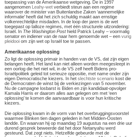
toepassing van de Amerikaanse wetgeving. De in 1997
aangenomen
Leahy-wet
verbiedt steun aan een regime
waarover de minister van Buitenlandse Zaken ‘aannemelijke
informatie’ heeft dat het zich schuldig maakt aan ernstige
volkenrechtelijke misdaden. In de loop der jaren is de wet
toegepast op talloze regimes, met één structurele uitzondering:
Israël. In
The Washington Post
hield Patrick Leahy – voormalig
senator en indiener van de naar hem genoemde wet – een
vurig
pleidooi
om zijn wet op Israël toe te passen.
Amerikaanse oplossing
Zo ligt de oplossing primair in handen van de VS, dat zijn eigen
belangen heeft. Het land kan niet alleen worden meegesleept in
een oorlog die het niet wil, in de VS zelf heeft Bidens pro-
Israëlpolitiek geleid tot serieuze oppositie, met name onder zijn
eigen Democratische kiezers. In het
slechtste scenario
kost die
de Democraten de winst bij de verkiezingen van 5 november.
Nu de campagne losbarst is Biden en zijn kandidaat-opvolger
Kamala Harris er daarom alles aan gelegen om met ‘een
oplossing’ te komen die aanvaardbaar is voor hun kritische
kiezers.
Die oplossing kwam in de vorm van het overbruggingsvoorstel
waarmee Blinken tien dagen geleden in het Midden-Oosten
landde. En waarvan hij op maandag 19 augustus na een drie uur
durend gesprek beweerde dat het door Netanyahu werd
gesteund. Dat zegt niets. Hetzelfde gebeurde met de