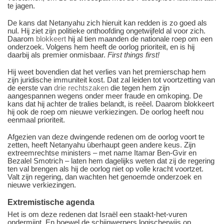
te jagen.
De kans dat Netanyahu zich hieruit kan redden is zo goed als
nul. Hij ziet zijn politieke onthoofding ongetwijfeld al voor zich.
Daarom
blokkeert
hij al tien maanden de nationale roep om een
onderzoek. Volgens hem heeft de oorlog prioriteit, en is hij
daarbij als premier onmisbaar.
First things first!
Hij weet bovendien dat het verlies van het premierschap hem
zijn juridische immuniteit kost. Dat zal leiden tot voortzetting van
de eerste van
drie rechtszaken
die tegen hem zijn
aangespannen wegens onder meer fraude en omkoping. De
kans dat hij achter de tralies belandt, is reëel. Daarom blokkeert
hij ook de roep om nieuwe verkiezingen. De oorlog heeft nou
eenmaal prioriteit.
Afgezien van deze dwingende redenen om de oorlog voort te
zetten, heeft Netanyahu überhaupt geen andere keus. Zijn
extreemrechtse ministers – met name Itamar Ben-Gvir en
Bezalel Smotrich – laten hem dagelijks weten dat zij de regering
ten val brengen als hij de oorlog niet op volle kracht voortzet.
Valt zijn regering, dan wachten het genoemde onderzoek en
nieuwe verkiezingen.
Extremistische agenda
Het is om deze redenen dat Israël een staakt-het-vuren
ondermijnt. En hoewel de schijnwerpers logischerwijs op