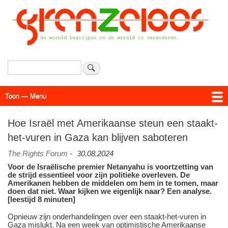
Overslaan
en
naar
de
inhoud
gaan
Zoeken
Toon — Menu
Menu
Actueel
Achtergrond
Links
Geschriften
Over SAP - Grenzeloos
Hoe Israël met Amerikaanse steun een staakt-
het-vuren in Gaza kan blijven saboteren
The Rights Forum
-
30.08.2024
Voor de Israëlische premier Netanyahu is voortzetting van
de strijd essentieel voor zijn politieke overleven. De
Amerikanen hebben de middelen om hem in te tomen, maar
doen dat niet. Waar kijken we eigenlijk naar? Een analyse.
[leestijd 8 minuten]
Opnieuw zijn onderhandelingen over een staakt-het-vuren in
Gaza mislukt. Na een week van optimistische Amerikaanse