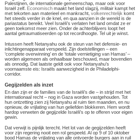
Palestijnen, de internationale gemeenschap, maar ook voor
Israël zelf.
Economisch
maakt het land slagzij, militair kampt het
met tekorten aan materieel en mankracht,
volkenrechtelijk
komt
het steeds verder in de knel, en qua aanzien in de wereld is de
pariastatus bereikt. Veel Israëli’s verlaten het land omdat ze er
geen toekomst meer zien. Onder de achterblijvers loopt het
aantal getraumatiseerden op tot recordhoogte. Tel uit je winst.
Intussen heeft Netanyahu ook de steun van het defensie- en
inlichtingenapparaat verspeeld. Zijn doelstellingen – een
‘complete overwinning’ en de ‘totale vernietiging van Hamas’ –
worden algemeen als onhaalbaar beschouwd, maar bovendien
als onnodig. Dat laatste geldt ook voor Netanyahu’s
voornaamste eis: Israëls aanwezigheid in de Philadelphi-
corridor.
Gegijzelden als inzet
En dan zijn er de families van de Israëli’s die – in strijd met het
internationaal recht – nog in Gaza worden vastgehouden. Tot
hun ontzetting zien zij Netanyahu al ruim tien maanden, en nu
opnieuw, de vrijlating van hun geliefden blokkeren. Hem wordt
hardop verweten de gegijzelde Israëli’s op te offeren voor eigen
gewin.
Dat verwijt is pijnlijk terecht. Het lot van de gegijzelden heeft
voor zijn regering nooit een rol gespeeld. Al op 9 of 10 oktober
bood Hamas de vrijlating van alle ontvoerde burgers aan in ruil