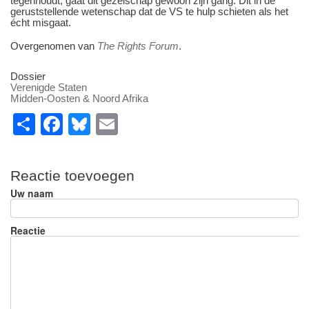
tegenhoudt, gaat dit gezelschap gewoon zijn gang. Dit in de
geruststellende wetenschap dat de VS te hulp schieten als het
écht misgaat.
Overgenomen van
The Rights Forum
.
Dossier
Verenigde Staten
Midden-Oosten & Noord Afrika
S
F
Bl
E
h
a
u
m
ar
c
e
ail
Reactie toevoegen
e
e
sk
Uw naam
b
y
o
Reactie
o
k