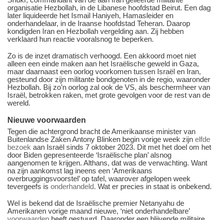
organisatie Hezbollah, in de Libanese hoofdstad Beirut. Een dag
later liquideerde het Ismail Haniyeh, Hamasleider en
onderhandelaar, in de Iraanse hoofdstad Teheran. Daarop
kondigden Iran en Hezbollah vergelding aan. Zij hebben
verklaard hun reactie vooralsnog te beperken.
Zo is de inzet dramatisch verhoogd. Een akkoord moet niet
alleen een einde maken aan het Israëlische geweld in Gaza,
maar daarnaast een oorlog voorkomen tussen Israël en Iran,
gesteund door zijn militante bondgenoten in de regio, waaronder
Hezbollah. Bij zo’n oorlog zal ook de VS, als beschermheer van
Israël, betrokken raken, met grote gevolgen voor de rest van de
wereld.
Nieuwe voorwaarden
Tegen die achtergrond bracht de Amerikaanse minister van
Buitenlandse Zaken Antony Blinken begin vorige week zijn
elfde
bezoek
aan Israël sinds 7 oktober 2023. Dit met het doel om het
door Biden gepresenteerde ‘Israëlische plan’ alsnog
aangenomen te krijgen. Althans, dat was de verwachting. Want
na zijn aankomst lag ineens een ‘Amerikaans
overbruggingsvoorstel’ op tafel, waarover afgelopen week
tevergeefs is
onderhandeld
. Wat er precies in staat is onbekend.
Wel is bekend dat de Israëlische premier Netanyahu de
Amerikanen vorige maand nieuwe, ‘niet onderhandelbare’
voorwaarden
heeft gestuurd. Daaronder een blijvende militaire