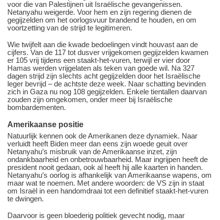
voor die van Palestijnen uit Israëlische gevangenissen.
Netanyahu weigerde. Voor hem en zijn regering dienen de
gegijzelden om het oorlogsvuur brandend te houden, en om
voortzetting van de strijd te legitimeren.
Wie twijfelt aan die kwade bedoelingen vindt houvast aan de
cijfers. Van de 117 tot dusver vrijgekomen gegijzelden kwamen
er 105 vrij tijdens een staakt-het-vuren, terwijl er vier door
Hamas werden vrijgelaten als teken van goede wil. Na 327
dagen strijd zijn slechts acht gegijzelden door het Israëlische
leger bevrijd – de achtste deze week. Naar schatting bevinden
zich in Gaza nu nog 108 gegijzelden. Enkele tientallen daarvan
zouden zijn omgekomen, onder meer bij Israëlische
bombardementen.
Amerikaanse positie
Natuurlijk kennen ook de Amerikanen deze dynamiek. Naar
verluidt heeft Biden meer dan eens zijn woede geuit over
Netanyahu’s misbruik van de Amerikaanse inzet, zijn
ondankbaarheid en onbetrouwbaarheid. Maar ingrijpen heeft de
president nooit gedaan, ook al heeft hij alle kaarten in handen.
Netanyahu’s oorlog is afhankelijk van Amerikaanse wapens, om
maar wat te noemen. Met andere woorden: de VS zijn in staat
om Israël in een handomdraai tot een definitief staakt-het-vuren
te dwingen.
Daarvoor is geen bloederig politiek gevecht nodig, maar