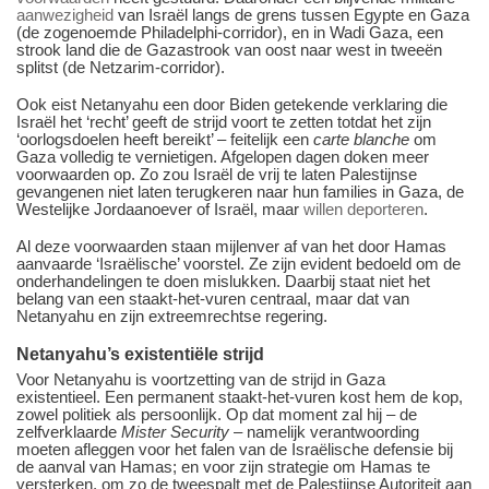
aanwezigheid
van Israël langs de grens tussen Egypte en Gaza
(de zogenoemde Philadelphi-corridor), en in Wadi Gaza, een
strook land die de Gazastrook van oost naar west in tweeën
splitst (de Netzarim-corridor).
Ook eist Netanyahu een door Biden getekende verklaring die
Israël het ‘recht’ geeft de strijd voort te zetten totdat het zijn
‘oorlogsdoelen heeft bereikt’ – feitelijk een
carte blanche
om
Gaza volledig te vernietigen. Afgelopen dagen doken meer
voorwaarden op. Zo zou Israël de vrij te laten Palestijnse
gevangenen niet laten terugkeren naar hun families in Gaza, de
Westelijke Jordaanoever of Israël, maar
willen deporteren
.
Al deze voorwaarden staan mijlenver af van het door Hamas
aanvaarde ‘Israëlische’ voorstel. Ze zijn evident bedoeld om de
onderhandelingen te doen mislukken. Daarbij staat niet het
belang van een staakt-het-vuren centraal, maar dat van
Netanyahu en zijn extreemrechtse regering.
Netanyahu’s existentiële strijd
Voor Netanyahu is voortzetting van de strijd in Gaza
existentieel. Een permanent staakt-het-vuren kost hem de kop,
zowel politiek als persoonlijk. Op dat moment zal hij – de
zelfverklaarde
Mister Security
– namelijk verantwoording
moeten afleggen voor het falen van de Israëlische defensie bij
de aanval van Hamas; en voor zijn strategie om Hamas te
versterken, om zo de tweespalt met de Palestijnse Autoriteit aan