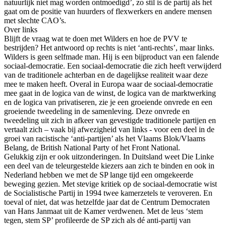
natuurlijk niet mag worden ontmoedigd’, zo stil is de partij als het
gaat om de positie van huurders of flexwerkers en andere mensen
met slechte CAO’s.
Over links
Blijft de vraag wat te doen met Wilders en hoe de PVV te
bestrijden? Het antwoord op rechts is niet ‘anti-rechts’, maar links.
Wilders is geen selfmade man. Hij is een bijproduct van een falende
sociaal-democratie. Een sociaal-democratie die zich heeft verwijderd
van de traditionele achterban en de dagelijkse realiteit waar deze
mee te maken heeft. Overal in Europa waar de sociaal-democratie
mee gaat in de logica van de winst, de logica van de marktwerking
en de logica van privatiseren, zie je een groeiende onvrede en een
groeiende tweedeling in de samenleving. Deze onvrede en
tweedeling uit zich in afkeer van gevestigde traditionele partijen en
vertaalt zich – vaak bij afwezigheid van links - voor een deel in de
groei van racistische ‘anti-partijen’ als het Vlaams Blok/Vlaams
Belang, de British National Party of het Front National.
Gelukkig zijn er ook uitzonderingen. In Duitsland weet Die Linke
een deel van de teleurgestelde kiezers aan zich te binden en ook in
Nederland hebben we met de SP lange tijd een omgekeerde
beweging gezien. Met stevige kritiek op de sociaal-democratie wist
de Socialistische Partij in 1994 twee kamerzetels te veroveren. En
toeval of niet, dat was hetzelfde jaar dat de Centrum Democraten
van Hans Janmaat uit de Kamer verdwenen. Met de leus ‘stem
tegen, stem SP’ profileerde de SP zich als dé anti-partij van