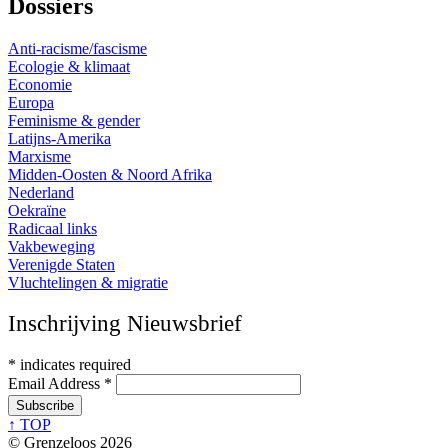
Dossiers
Anti-racisme/fascisme
Ecologie & klimaat
Economie
Europa
Feminisme & gender
Latijns-Amerika
Marxisme
Midden-Oosten & Noord Afrika
Nederland
Oekraïne
Radicaal links
Vakbeweging
Verenigde Staten
Vluchtelingen & migratie
Inschrijving Nieuwsbrief
*
indicates required
Email Address
*
↑ TOP
© Grenzeloos 2026