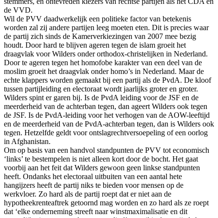
stemmers, en ontevreden kiezers van rechtse partijen als het CDA en
de VVD.
Wil de PVV daadwerkelijk een politieke factor van betekenis
worden zal zij andere partijen leeg moeten eten. Dit is precies waar
de partij zich sinds de Kamerverkiezingen van 2007 mee bezig
houdt. Door hard te blijven ageren tegen de islam groeit het
draagvlak voor Wilders onder orthodox-christelijken in Nederland.
Door te ageren tegen het homofobe karakter van een deel van de
moslim groeit het draagvlak onder homo’s in Nederland. Maar de
echte klappers worden gemaakt bij een partij als de PvdA. De kloof
tussen partijleiding en electoraat wordt jaarlijks groter en groter.
Wilders spint er garen bij. Is de PvdA leiding voor de JSF en de
meerderheid van de achterban tegen, dan ageert Wilders ook tegen
de JSF. Is de PvdA-leiding voor het verhogen van de AOW-leeftijd
en de meerderheid van de PvdA-achterban tegen, dan is Wilders ook
tegen. Hetzelfde geldt voor ontslagrechtversoepeling of een oorlog
in Afghanistan.
Om op basis van een handvol standpunten de PVV tot economisch
‘links’ te bestempelen is niet alleen kort door de bocht. Het gaat
voorbij aan het feit dat Wilders gewoon geen linkse standpunten
heeft. Ondanks het electoraal uitbuiten van een aantal hete
hangijzers heeft de partij niks te bieden voor mensen op de
werkvloer. Zo hard als de partij roept dat er niet aan de
hypotheekrenteaftrek getoornd mag worden en zo hard als ze roept
dat ‘elke onderneming streeft naar winstmaximalisatie en dit