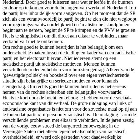
Nederland. Door goed te luisteren naar wat er leefde in de buurten
en door op te komen voor de belangen van werkend Nederland kon
de partij hier inhoudelijk vorm aangeven. Op het moment dat de SP
zich als een verantwoordelijke partij begint te zien die niet wegloopt
voor regeringsverantwoordelijkheid en ‘realistische’ standpunten
begint aan te nemen, begint de SP te krimpen en de PVV te groeien.
Het is te simplistisch om dit direct aan elkaar te verbinden, maar
verband valt niet te ontkennen.
Om rechts goed te kunnen bestrijden is het belangrijk om een
onderscheid te maken tussen de leiding en kader van een racistische
partij en het electoraat hiervan. Niet iedereen stemt op een
racistische partij uit racistische motieven. Mensen kunnen
verschillende redenen hebben voor hun stemgedrag. Afkeer van de
‘gevestigde politiek’ en boosheid over een eigen verslechterende
situatie zijn belangrijke en serieuze motieven voor iemands
stemgedrag. Om rechts goed te kunnen bestrijden is het serieus
nemen van de rechtse achterban een belangrijke voorwaarde.
Het is te kort door de bocht, enkel oog te hebben voor de sociaal-
economische kant van dit verhaal. De grote uitdaging van links of
anti-racisme organisaties is niet om voor de zoveelste maal op rij aan
te tonen dat partij x of persoon y racistisch is. De uitdaging is om de
verschillende problemen met elkaar te verbinden. In de jaren zestig
van de vorige eeuw streed de burgerrechtenbeweging in de
Verenigde Staten niet alleen tegen het afschaffen van racistisch
overheidsbeleid, er werd ook gestreden voor daadwerkelijke