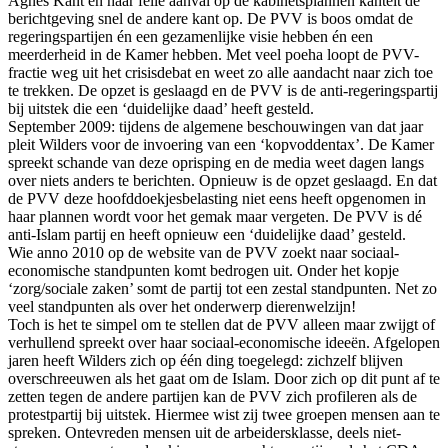
Agnes Kant en haar felle aanval op de kabinetsplannen kantelt de
berichtgeving snel de andere kant op. De PVV is boos omdat de
regeringspartijen én een gezamenlijke visie hebben én een
meerderheid in de Kamer hebben. Met veel poeha loopt de PVV-
fractie weg uit het crisisdebat en weet zo alle aandacht naar zich toe
te trekken. De opzet is geslaagd en de PVV is de anti-regeringspartij
bij uitstek die een ‘duidelijke daad’ heeft gesteld.
September 2009: tijdens de algemene beschouwingen van dat jaar
pleit Wilders voor de invoering van een ‘kopvoddentax’. De Kamer
spreekt schande van deze oprisping en de media weet dagen langs
over niets anders te berichten. Opnieuw is de opzet geslaagd. En dat
de PVV deze hoofddoekjesbelasting niet eens heeft opgenomen in
haar plannen wordt voor het gemak maar vergeten. De PVV is dé
anti-Islam partij en heeft opnieuw een ‘duidelijke daad’ gesteld.
Wie anno 2010 op de website van de PVV zoekt naar sociaal-
economische standpunten komt bedrogen uit. Onder het kopje
‘zorg/sociale zaken’ somt de partij tot een zestal standpunten. Net zo
veel standpunten als over het onderwerp dierenwelzijn!
Toch is het te simpel om te stellen dat de PVV alleen maar zwijgt of
verhullend spreekt over haar sociaal-economische ideeën. Afgelopen
jaren heeft Wilders zich op één ding toegelegd: zichzelf blijven
overschreeuwen als het gaat om de Islam. Door zich op dit punt af te
zetten tegen de andere partijen kan de PVV zich profileren als de
protestpartij bij uitstek. Hiermee wist zij twee groepen mensen aan te
spreken. Ontevreden mensen uit de arbeidersklasse, deels niet-