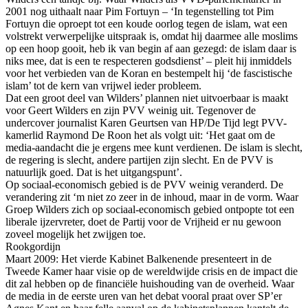
2001 nog uithaalt naar Pim Fortuyn – ‘In tegenstelling tot Pim
Fortuyn die oproept tot een koude oorlog tegen de islam, wat een
volstrekt verwerpelijke uitspraak is, omdat hij daarmee alle moslims
op een hoop gooit, heb ik van begin af aan gezegd: de islam daar is
niks mee, dat is een te respecteren godsdienst’ – pleit hij inmiddels
voor het verbieden van de Koran en bestempelt hij ‘de fascistische
islam’ tot de kern van vrijwel ieder probleem.
Dat een groot deel van Wilders’ plannen niet uitvoerbaar is maakt
voor Geert Wilders en zijn PVV weinig uit. Tegenover de
undercover journalist Karen Geurtsen van HP/De Tijd legt PVV-
kamerlid Raymond De Roon het als volgt uit: ‘Het gaat om de
media-aandacht die je ergens mee kunt verdienen. De islam is slecht,
de regering is slecht, andere partijen zijn slecht. En de PVV is
natuurlijk goed. Dat is het uitgangspunt’.
Op sociaal-economisch gebied is de PVV weinig veranderd. De
verandering zit ‘m niet zo zeer in de inhoud, maar in de vorm. Waar
Groep Wilders zich op sociaal-economisch gebied ontpopte tot een
liberale ijzervreter, doet de Partij voor de Vrijheid er nu gewoon
zoveel mogelijk het zwijgen toe.
Rookgordijn
Maart 2009: Het vierde Kabinet Balkenende presenteert in de
Tweede Kamer haar visie op de wereldwijde crisis en de impact die
dit zal hebben op de financiële huishouding van de overheid. Waar
de media in de eerste uren van het debat vooral praat over SP’er