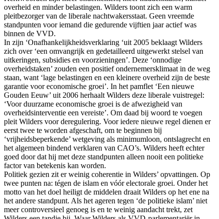
overheid en minder belastingen. Wilders toont zich een warm
pleitbezorger van de liberale nachtwakersstaat. Geen vreemde
standpunten voor iemand die gedurende vijftien jaar actief was
binnen de VVD.
In zijn ‘Onafhankelijkheidsverklaring ‘uit 2005 beklaagt Wilders
zich over ‘een omvangrijk en gedetailleerd uitgewerkt stelsel van
uitkeringen, subsidies en voorzieningen’. Deze ‘onnodige
overheidstaken’ zouden een positief ondernemersklimaat in de weg
staan, want ‘lage belastingen en een kleinere overheid zijn de beste
garantie voor economische groei’. In het pamflet ‘Een nieuwe
Gouden Eeuw’ uit 2006 herhaalt Wilders deze liberale vuistregel:
‘Voor duurzame economische groei is de afwezigheid van
overheidsinterventie een vereiste’. Om daad bij woord te voegen
pleit Wilders voor deregulering. Voor iedere nieuwe regel dienen er
eerst twee te worden afgeschaft, om te beginnen bij
‘vrijheidsbeperkende’ wetgeving als minimumloon, ontslagrecht en
het algemeen bindend verklaren van CAO’s. Wilders heeft echter
goed door dat hij met deze standpunten alleen nooit een politieke
factor van betekenis kan worden.
Politiek gezien zit er weinig coherentie in Wilders’ opvattingen. Op
twee punten na: tégen de islam en vóór electorale groei. Onder het
motto van het doel heiligt de middelen draait Wilders op het ene na
het andere standpunt. Als het ageren tegen ‘de politieke islam’ niet
meer controversieel genoeg is en te weinig aandacht trekt, zet
Wilders een tandje bij. Waar Wilders als VVD-parlementariër in