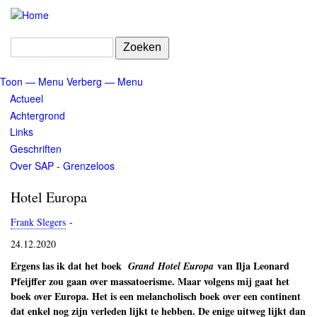
Overslaan
en
naar
Zoeken
de
inhoud
Toon — Menu
Verberg — Menu
gaan
Menu
Actueel
Achtergrond
Links
Geschriften
Over SAP - Grenzeloos
Hotel Europa
Frank Slegers
-
24.12.2020
Ergens las ik dat het boek
van Ilja Leonard
Grand Hotel Europa
Pfeijffer zou gaan over massatoerisme. Maar volgens mij gaat het
boek over Europa. Het is een melancholisch boek over een continent
dat enkel nog zijn verleden lijkt te hebben. De enige uitweg lijkt dan