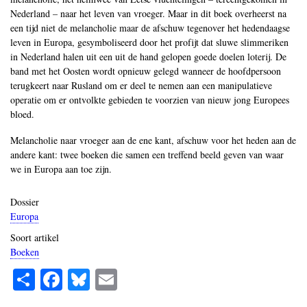
Nederland – naar het leven van vroeger. Maar in dit boek overheerst na
een tijd niet de melancholie maar de afschuw tegenover het hedendaagse
leven in Europa, gesymboliseerd door het profijt dat sluwe slimmeriken
in Nederland halen uit een uit de hand gelopen goede doelen loterij. De
band met het Oosten wordt opnieuw gelegd wanneer de hoofdpersoon
terugkeert naar Rusland om er deel te nemen aan een manipulatieve
operatie om er ontvolkte gebieden te voorzien van nieuw jong Europees
bloed.
Melancholie naar vroeger aan de ene kant, afschuw voor het heden aan de
andere kant: twee boeken die samen een treffend beeld geven van waar
we in Europa aan toe zijn.
Dossier
Europa
Soort artikel
Boeken
S
Fa
Bl
E
ha
ce
ue
m