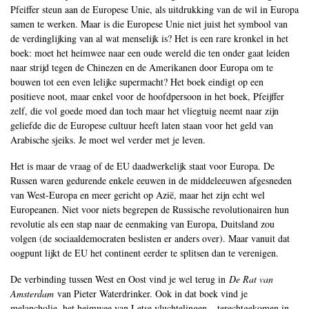
Pfeiffer steun aan de Europese Unie, als uitdrukking van de wil in Europa
samen te werken. Maar is die Europese Unie niet juist het symbool van
de verdinglijking van al wat menselijk is? Het is een rare kronkel in het
boek: moet het heimwee naar een oude wereld die ten onder gaat leiden
naar strijd tegen de Chinezen en de Amerikanen door Europa om te
bouwen tot een even lelijke supermacht? Het boek eindigt op een
positieve noot, maar enkel voor de hoofdpersoon in het boek, Pfeijffer
zelf, die vol goede moed dan toch maar het vliegtuig neemt naar zijn
geliefde die de Europese cultuur heeft laten staan voor het geld van
Arabische sjeiks. Je moet wel verder met je leven.
Het is maar de vraag of de EU daadwerkelijk staat voor Europa. De
Russen waren gedurende enkele eeuwen in de middeleeuwen afgesneden
van West-Europa en meer gericht op Azië, maar het zijn echt wel
Europeanen. Niet voor niets begrepen de Russische revolutionairen hun
revolutie als een stap naar de eenmaking van Europa, Duitsland zou
volgen (de sociaaldemocraten beslisten er anders over). Maar vanuit dat
oogpunt lijkt de EU het continent eerder te splitsen dan te verenigen.
De verbinding tussen West en Oost vind je wel terug in
De Rat van
Amsterdam
van Pieter Waterdrinker. Ook in dat boek vind je
melancholie, het heimwee van Letse vluchtelingen – terechtgekomen in