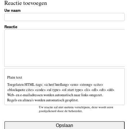
Reactie toevoegen
re
bo
sk
ail
Uw naam
ok
y
Reactie
Plain text
Toegelaten HTML-tags: <a href hreflang> <em> <strong> <cite>
<blockquote cite> <code> <ul type> <ol start type> <li> <dl> <dt> <dd>
Web- en e-mailadressen worden automatisch naar links omgezet.
Regels en alinea's worden automatisch gesplitst.
Uw reactie zal niet meteen verschijnen, deze wordt eerst
goedgekeurd door de beheerder.