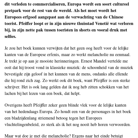
dit verleden te commercialiseren, Europa wordt een soort cultureel
pretpark voor de rest van de wereld. Als het moet wordt het
Europees erfgoed aangepast aan de verwachting van de Chinese
toerist. Pfeiffer loopt er in zijn nieuwe thuisstad Venetië wat verloren
bij, in zijn nette pak tussen toeristen in shorts en vooral druk met
selfies.
Je zou het boek kunnen verwijten dat het geen oog heeft voor de lelijke
kanten van de Europese erfenis, maar zo werkt melancholie nu eenmaal.
Je trekt je op aan je mooiste herinneringen. Ernest Mandel vertelde me
ooit dat hij troost vond in klassieke muziek: de schoonheid van de muziek
bevestigde zijn geloof in het kunnen van de mens, ondanks alle ellende
die hij rond zich zag. Zo werkt ook dit boek, want Pfeijffer is een sterke
schrijver. Het is ook lang gelden dat ik nog heb zitten schokken van het
lachen bij het lezen van een boek, dat helpt.
Overigens heeft Pfeijffer zeker geen blinde vlek voor de lelijke kanten
van het hedendaags Europa. Zo houdt een van de personages in het boek
een bladzijdenlang striemend betoog tegen het Europees
vluchtelingenbeleid, zo sterk als ik het nog nooit heb horen verwoorden.
Maar wat doe je met die melancholie? Ergens naar het einde betuigt