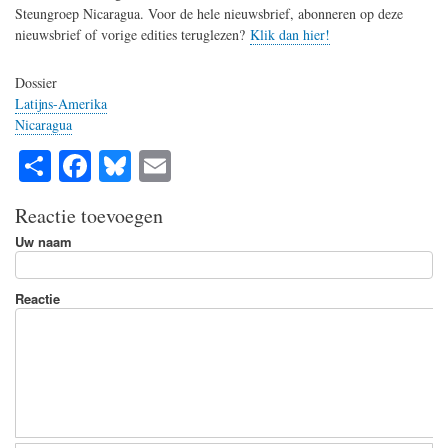
Steungroep Nicaragua.
Voor de hele nieuwsbrief, abonneren op deze
nieuwsbrief of vorige edities teruglezen?
Klik dan hier!
Dossier
Latijns-Amerika
Nicaragua
S
Fa
Bl
E
ha
ce
ue
m
Reactie toevoegen
re
bo
sk
ail
Uw naam
ok
y
Reactie