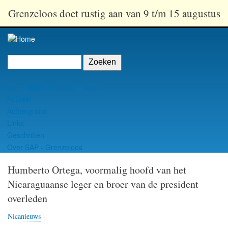
Overslaan
Grenzeloos doet rustig aan van 9 t/m 15 augustus
en
naar
de
inhoud
Zoeken
gaan
Toon — Menu
Verberg — Menu
Menu
Actueel
Achtergrond
Links
Geschriften
Over SAP - Grenzeloos
Humberto Ortega, voormalig hoofd van het
Nicaraguaanse leger en broer van de president
overleden
Nicanieuws
-