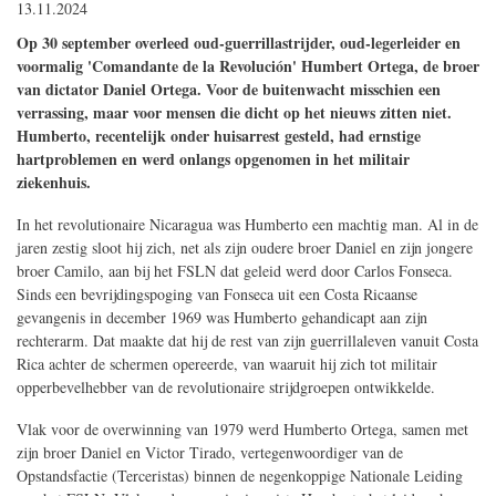
13.11.2024
Op 30 september overleed oud-guerrillastrijder, oud-legerleider en
voormalig 'Comandante de la Revolución' Humbert Ortega, de broer
van dictator Daniel Ortega. Voor de buitenwacht misschien een
verrassing, maar voor mensen die dicht op het nieuws zitten niet.
Humberto, recentelijk onder huisarrest gesteld, had ernstige
hartproblemen en werd onlangs opgenomen in het militair
ziekenhuis.
In het revolutionaire Nicaragua was Humberto een machtig man. Al in de
jaren zestig sloot hij zich, net als zijn oudere broer Daniel en zijn jongere
broer Camilo, aan bij het FSLN dat geleid werd door Carlos Fonseca.
Sinds een bevrijdingspoging van Fonseca uit een Costa Ricaanse
gevangenis in december 1969 was Humberto gehandicapt aan zijn
rechterarm. Dat maakte dat hij de rest van zijn guerrillaleven vanuit Costa
Rica achter de schermen opereerde, van waaruit hij zich tot militair
opperbevelhebber van de revolutionaire strijdgroepen ontwikkelde.
Vlak voor de overwinning van 1979 werd Humberto Ortega, samen met
zijn broer Daniel en Victor Tirado, vertegenwoordiger van de
Opstandsfactie (Terceristas) binnen de negenkoppige Nationale Leiding