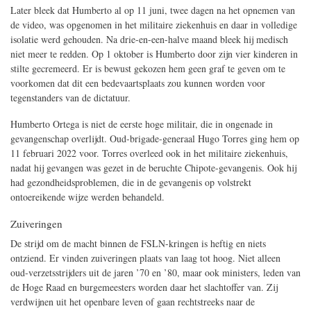
Later bleek dat Humberto al op 11 juni, twee dagen na het opnemen van
de video, was opgenomen in het militaire ziekenhuis en daar in volledige
isolatie werd gehouden. Na drie-en-een-halve maand bleek hij medisch
niet meer te redden. Op 1 oktober is Humberto door zijn vier kinderen in
stilte gecremeerd. Er is bewust gekozen hem geen graf te geven om te
voorkomen dat dit een bedevaartsplaats zou kunnen worden voor
tegenstanders van de dictatuur.
Humberto Ortega is niet de eerste hoge militair, die in ongenade in
gevangenschap overlijdt. Oud-brigade-generaal Hugo Torres ging hem op
11 februari 2022 voor. Torres overleed ook in het militaire ziekenhuis,
nadat hij gevangen was gezet in de beruchte Chipote-gevangenis. Ook hij
had gezondheidsproblemen, die in de gevangenis op volstrekt
ontoereikende wijze werden behandeld.
Zuiveringen
De strijd om de macht binnen de FSLN-kringen is heftig en niets
ontziend. Er vinden zuiveringen plaats van laag tot hoog. Niet alleen
oud-verzetsstrijders uit de jaren ’70 en ’80, maar ook ministers, leden van
de Hoge Raad en burgemeesters worden daar het slachtoffer van. Zij
verdwijnen uit het openbare leven of gaan rechtstreeks naar de