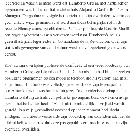
legerleiding waarin gemeld werd dat Humberto Ortega met hartklachten
opgenomen was in het militaire ziekenhuis Alejandro Dávila Bolaños in
Managua. Daags daarna volgde het bericht van zijn overlijden, waarin op
geen enkele wijze gememoreerd werd aan diens belangrijke rol in de
recente Nicaraguaanse geschiedenis. Pas later publiceerde Rosario Murillo
een regeringsbericht waarin verwezen werd naar Humberto's rol als
guerrillastrijder, legerleider en Comandante de la Revolución. Over zijn
status als gevangene van de dictatuur werd vanzelfsprekend geen woord
gerept.
Kort na zijn overlijden publiceerde Confidencial een videoboodschap van
Humberto Ortega gedateerd op 9 juni. Die boodschap had hij na 3 weken
opsluiting opgenomen op een mobiele telefoon die hij verstopt had in zij
eigen huis. Humberto was volledig geïsoleerd, ook zijn levenspartner –
een Amerikaanse – was het land uitgezet. In die videoboodschap meldt
Humberto dat hij zich als een politieke gevangene beschouwt en ernstige
gezondheidsklachten heeft. “Als ik niet onmiddellijk in vrijheid wordt
gesteld, kan mijn gezondheidstoestand op ieder moment heel slecht
eindigen.” Humberto verstuurde zijn boodschap aan Confidencial, met de
uitdrukkelijke afspraak dat deze pas gepubliceerd mocht worden na zijn
eventueel overlijden.