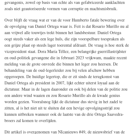
gevangenis, zowel op basis van echte als van gefabriceerde aanklachten
zoals niet geautoriseerde vormen van corruptie en machtsmisbruik.
Over blijft de vraag wat er van de voor Humberto fatale bewering over
de opvolging van Daniel Ortega waar is. Feit is dat Rosario Murillo nu al
aan vrijwel alle touwtjes trekt binnen het landsbestuur. Daniel Ortega
oogt steeds vaker als een lege huls, die zijn voorspelbare toespraken als
een grijze plaat op steeds lager toerental afdraait. De vraag is hoe sterk de
vicepresident staat. Dora María Téllez, een belangrijke guerrillastrijdster
en oud-politiek gevangene die in februari 2023 vrijkwam, maakte recent
melding van de grote onvrede die binnen het leger zou heersen. De
behandeling van de oud-legerleider zou bij velen afschuw hebben
opgeroepen. De huidige legertop, die er zit sinds de terugkomst van
Daniel Ortega als president in 2007, lijkt echter uiterst loyaal aan de
dictatuur. Maar in de lagen daaronder en ook bij delen van de politie zou
een andere wind waaien en zou Rosario Murillo als de kwade genius
worden gezien. Vooralsnog lijkt de dictatuur dus stevig in het zadel te
zitten, al is het niet uit te sluiten dat een hevige opvolgingsstrijd zou
kunnen uitbreken wanneer ook de laatste van de drie Ortega Saavedra-
broers zal komen te overlijden.
Dit artikel is overgenomen van NIcanieuws #49, de nieuwsbrief van de