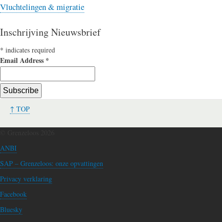
Vluchtelingen & migratie
Inschrijving Nieuwsbrief
*
indicates required
Email Address
*
↑ TOP
© Grenzeloos 2026
ANBI
SAP – Grenzeloos: onze opvattingen
Privacy verklaring
Facebook
Bluesky