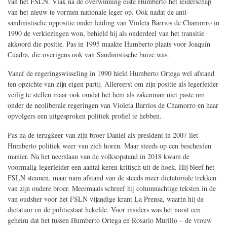
van het FSLN. Vlak na de overwinning eiste Humberto het leiderschap
van het nieuw te vormen nationale leger op. Ook nadat de anti-
sandinistische oppositie onder leiding van Violeta Barrios de Chamorro in
1990 de verkiezingen won, behield hij als onderdeel van het transitie
akkoord die positie. Pas in 1995 maakte Humberto plaats voor Joaquín
Cuadra, die overigens ook van Sandinistische huize was.
Vanaf de regeringswisseling in 1990 hield Humberto Ortega wel afstand
ten opzichte van zijn eigen partij. Allereerst om zijn positie als legerleider
veilig te stellen maar ook omdat het hem als zakenman niet paste om
onder de neoliberale regeringen van Violeta Barrios de Chamorro en haar
opvolgers een uitgesproken politiek profiel te hebben.
Pas na de terugkeer van zijn broer Daniel als president in 2007 liet
Humberto politiek weer van zich horen. Maar steeds op een bescheiden
manier. Na het neerslaan van de volksopstand in 2018 kwam de
voormalig legerleider een aantal keren kritisch uit de hoek. Hij bleef het
FSLN steunen, maar nam afstand van de steeds meer dictatoriale trekken
van zijn oudere broer. Meermaals schreef hij columnachtige teksten in de
van oudsher voor het FSLN vijandige krant La Prensa, waarin hij de
dictatuur en de politiestaat hekelde. Voor insiders was het nooit een
geheim dat het tussen Humberto Ortega en Rosario Murillo – de vrouw