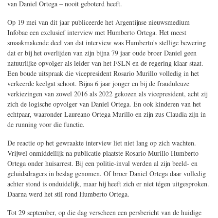
van Daniel Ortega – nooit geboterd heeft.
Op 19 mei van dit jaar publiceerde het Argentijnse nieuwsmedium
Infobae een exclusief interview met Humberto Ortega. Het meest
smaakmakende deel van dat interview was Humberto's stellige bewering
dat er bij het overlijden van zijn bijna 79 jaar oude broer Daniel geen
natuurlijke opvolger als leider van het FSLN en de regering klaar staat.
Een boude uitspraak die vicepresident Rosario Murillo volledig in het
verkeerde keelgat schoot. Bijna 6 jaar jonger en bij de frauduleuze
verkiezingen van zowel 2016 als 2022 gekozen als vicepresident, acht zij
zich de logische opvolger van Daniel Ortega. En ook kinderen van het
echtpaar, waaronder Laureano Ortega Murillo en zijn zus Claudia zijn in
de running voor die functie.
De reactie op het gewraakte interview liet niet lang op zich wachten.
Vrijwel onmiddellijk na publicatie plaatste Rosario Murillo Humberto
Ortega onder huisarrest. Bij een politie-inval werden al zijn beeld- en
geluidsdragers in beslag genomen. Of broer Daniel Ortega daar volledig
achter stond is onduidelijk, maar hij heeft zich er niet tégen uitgesproken.
Daarna werd het stil rond Humberto Ortega.
Tot 29 september, op die dag verscheen een persbericht van de huidige