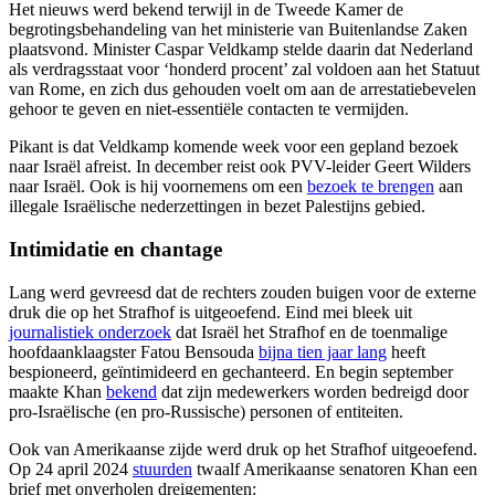
Het nieuws werd bekend terwijl in de Tweede Kamer de
begrotingsbehandeling van het ministerie van Buitenlandse Zaken
plaatsvond. Minister Caspar Veldkamp stelde daarin dat Nederland
als verdragsstaat voor ‘honderd procent’ zal voldoen aan het Statuut
van Rome, en zich dus gehouden voelt om aan de arrestatiebevelen
gehoor te geven en niet-essentiële contacten te vermijden.
Pikant is dat Veldkamp komende week voor een gepland bezoek
naar Israël afreist. In december reist ook PVV-leider Geert Wilders
naar Israël. Ook is hij voornemens om een
bezoek te brengen
aan
illegale Israëlische nederzettingen in bezet Palestijns gebied.
Intimidatie en chantage
Lang werd gevreesd dat de rechters zouden buigen voor de externe
druk die op het Strafhof is uitgeoefend. Eind mei bleek uit
journalistiek onderzoek
dat Israël het Strafhof en de toenmalige
hoofdaanklaagster Fatou Bensouda
bijna tien jaar lang
heeft
bespioneerd, geïntimideerd en gechanteerd. En begin september
maakte Khan
bekend
dat zijn medewerkers worden bedreigd door
pro-Israëlische (en pro-Russische) personen of entiteiten.
Ook van Amerikaanse zijde werd druk op het Strafhof uitgeoefend.
Op 24 april 2024
stuurden
twaalf Amerikaanse senatoren Khan een
brief met onverholen dreigementen: