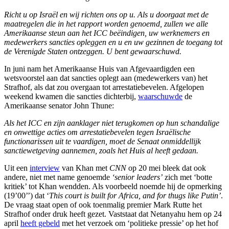
Richt u op Israël en wij richten ons op u. Als u doorgaat met de
maatregelen die in het rapport worden genoemd, zullen we alle
Amerikaanse steun aan het ICC beëindigen, uw werknemers en
medewerkers sancties opleggen en u en uw gezinnen de toegang tot
de Verenigde Staten ontzeggen. U bent gewaarschuwd.
In juni nam het Amerikaanse Huis van Afgevaardigden een
wetsvoorstel aan dat sancties oplegt aan (medewerkers van) het
Strafhof, als dat zou overgaan tot arrestatiebevelen. Afgelopen
weekend kwamen die sancties dichterbij,
waarschuwde
de
Amerikaanse senator John Thune:
Als het ICC en zijn aanklager niet terugkomen op hun schandalige
en onwettige acties om arrestatiebevelen tegen Israëlische
functionarissen uit te vaardigen, moet de Senaat onmiddellijk
sanctiewetgeving aannemen, zoals het Huis al heeft gedaan.
Uit een
interview
van Khan met
CNN
op 20 mei bleek dat ook
andere, niet met name genoemde
‘senior leaders’
zich met ‘botte
kritiek’ tot Khan wendden. Als voorbeeld noemde hij de opmerking
(19’00’’) dat ‘
This court is built for Africa, and for thugs like Putin’
.
De vraag staat open of ook toenmalig premier Mark Rutte het
Strafhof onder druk heeft gezet. Vaststaat dat Netanyahu hem op 24
april
heeft gebeld
met het verzoek om ‘politieke pressie’ op het hof