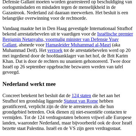
Defensie Gallant moeten worden gearresteerd op beschuldiging van
oorlogsmisdaden en misdaden tegen de menselijkheid in de
Gazastrook. Nederland zal daaraan meewerken. Het besluit is een
belangrijke overwinning voor de rechtsorde.
Vandaag maakte het in Den Haag gevestigde Internationaal Strafhof
bekend arrestatiebevelen uit te vaardigen voor de
Israëlische premier
Benjamin Netanyahu, voormalig minister van Defensie Yoav
Gallant
, alsmede voor
Hamasleider Muhammad al-Masri
(aka
Muhammad Deif). Het
verzoek
tot de arrestatiebevelen werd op 20
mei ingediend door de hoofdaanklager van het hof, de Brit Karim
Khan. Dat is door de rechters nu unaniem gehonoreerd. Twee door
Israël op 26 september opgebrachte bezwaren werden van tafel
geveegd.
Nederland werkt mee
Concreet betekent het besluit dat de
124 staten
die het aan het
Strafhof ten grondslag liggende
Statuut van Rome
hebben
geratificeerd, verplicht zijn de drie te arresteren als die hun
grondgebied betreden. Ook dienen zij niet-essentiële contacten te
vermijden. Tot de 124 verdragsstaten behoren vrijwel alle Europese
landen, waaronder Nederland, maar bijvoorbeeld ook de door Israël
bezette staat Palestina. Israël en de VS zijn geen verdragsstaat.