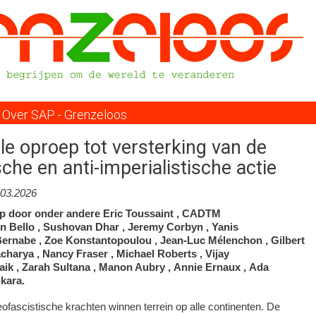
Overslaan
en
naar
de
inhoud
gaan
Over SAP - Grenzeloos
le oproep tot versterking van de
sche en anti-imperialistische actie
.03.2026
ep door onder andere Eric Toussaint , CADTM
en Bello , Sushovan Dhar , Jeremy Corbyn , Yanis
 Bernabe , Zoe Konstantopoulou , Jean-Luc Mélenchon , Gilbert
acharya , Nancy Fraser , Michael Roberts , Vijay
aik , Zarah Sultana , Manon Aubry , Annie Ernaux , Ada
kara.
fascistische krachten winnen terrein op alle continenten. De