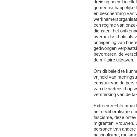
dreiging neemt in elk
gemeenschappelijke k
en bescherming van w
werknemersorganisati
een regime van onzeke
diensten, het ontkenn
overheidsschuld als v
onteigening van boere
gedwongen verplaatsi
bevorderen, de versch
de militaire uitgaven.
Om dit beleid te kunn
vrijheid van meningsui
censuur van de pers e
van de wetenschap wan
versterking van de t
Extreemrechts maakt 
het neoliberalisme om 
fascisme, deze ontevr
migranten, vrouwen,
personen van andere e
nationalisme, racisme