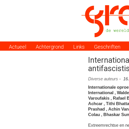
Actueel
Achtergrond
Links
Geschriften
Menu
Internationa
antifascisti
Diverse auteurs
-
16
Internationale opro
International , Wald
Varoufakis , Rafael
Achcar , Tithi Bhatt
Prashad , Achin Van
Colau , Bhaskar Sun
Extreemrechtse en neo