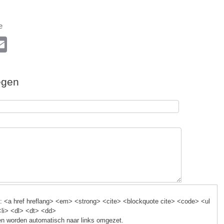
e
l
E
m
ail
egen
k
 <a href hreflang> <em> <strong> <cite> <blockquote cite> <code> <ul
<li> <dl> <dt> <dd>
n worden automatisch naar links omgezet.