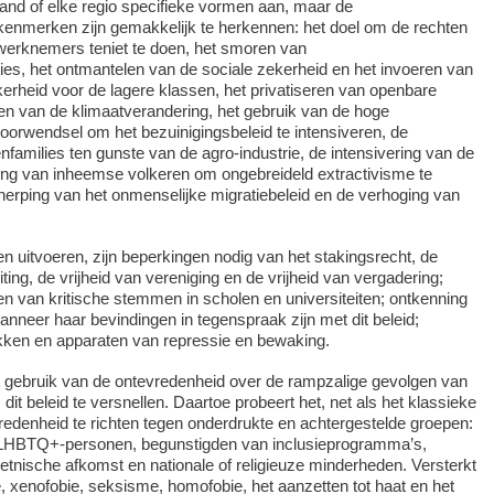
 land of elke regio specifieke vormen aan, maar de
enmerken zijn gemakkelijk te herkennen: het doel om de rechten
erknemers teniet te doen, het smoren van
es, het ontmantelen van de sociale zekerheid en het invoeren van
rheid voor de lagere klassen, het privatiseren van openbare
en van de klimaatverandering, het gebruik van de hoge
oorwendsel om het bezuinigingsbeleid te intensiveren, de
nfamilies ten gunste van de agro-industrie, de intensivering van de
ng van inheemse volkeren om ongebreideld extractivisme te
erping van het onmenselijke migratiebeleid en de verhoging van
en uitvoeren, zijn beperkingen nodig van het stakingsrecht, de
ting, de vrijheid van vereniging en de vrijheid van vergadering;
n van kritische stemmen in scholen en universiteiten; ontkenning
neer haar bevindingen in tegenspraak zijn met dit beleid;
akken en apparaten van repressie en bewaking.
gebruik van de ontevredenheid over de rampzalige gevolgen van
dit beleid te versnellen. Daartoe probeert het, net als het klassieke
edenheid te richten tegen onderdrukte en achtergestelde groepen:
 LHBTQ+-personen, begunstigden van inclusieprogramma’s,
tnische afkomst en nationale of religieuze minderheden. Versterkt
, xenofobie, seksisme, homofobie, het aanzetten tot haat en het