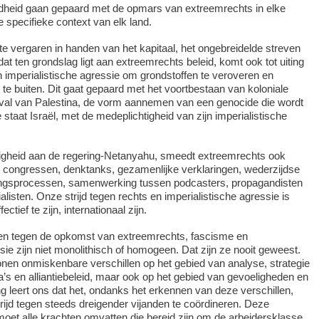
dheid gaan gepaard met de opmars van extreemrechts in elke
e specifieke context van elk land.
e vergaren in handen van het kapitaal, het ongebreidelde streven
at ten grondslag ligt aan extreemrechts beleid, komt ook tot uiting
an imperialistische agressie om grondstoffen te veroveren en
 te buiten. Dit gaat gepaard met het voortbestaan van koloniale
 geval van Palestina, de vorm aannemen van een genocide die wordt
staat Israël, met de medeplichtigheid van zijn imperialistische
tigheid aan de regering-Netanyahu, smeedt extreemrechts ook
: congressen, denktanks, gezamenlijke verklaringen, wederzijdse
zingsprocessen, samenwerking tussen podcasters, propagandisten
listen. Onze strijd tegen rechts en imperialistische agressie is
ctief te zijn, internationaal zijn.
jden tegen de opkomst van extreemrechts, fascisme en
sie zijn niet monolithisch of homogeen. Dat zijn ze nooit geweest.
tonen onmiskenbare verschillen op het gebied van analyse, strategie
’s en alliantiebeleid, maar ook op het gebied van gevoeligheden en
ing leert ons dat het, ondanks het erkennen van deze verschillen,
trijd tegen steeds dreigender vijanden te coördineren. Deze
oet alle krachten omvatten die bereid zijn om de arbeidersklasse,