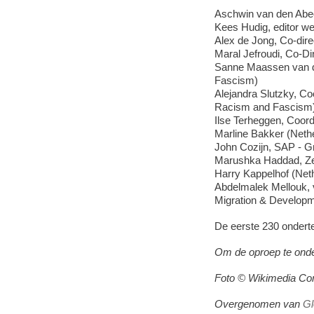
Aschwin van den Abee
Kees Hudig, editor web
Alex de Jong, Co-dir
Maral Jefroudi, Co-D
Sanne Maassen van d
Fascism)
Alejandra Slutzky, C
Racism and Fascism
Ilse Terheggen, Coor
Marline Bakker (Neth
John Cozijn, SAP - G
Marushka Haddad, Zel
Harry Kappelhof (Net
Abdelmalek Mellouk,
Migration & Developm
De eerste 230 onder
Om de oproep te ond
Foto © Wikimedia C
Overgenomen van
Gl