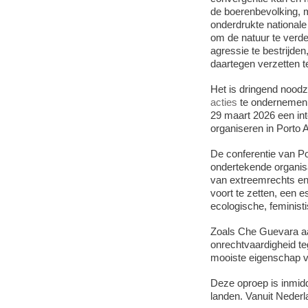
de boerenbevolking, 
onderdrukte nationale
om de natuur te verde
agressie te bestrijde
daartegen verzetten t
Het is dringend noodz
acties
te ondernemen. D
29 maart 2026 een inte
organiseren in Porto A
De conferentie van Po
ondertekende organisa
van extreemrechts en 
voort te zetten, een 
ecologische, feministi
Zoals Che Guevara aan
onrechtvaardigheid te
mooiste eigenschap va
Deze oproep is inmid
landen. Vanuit Nederla