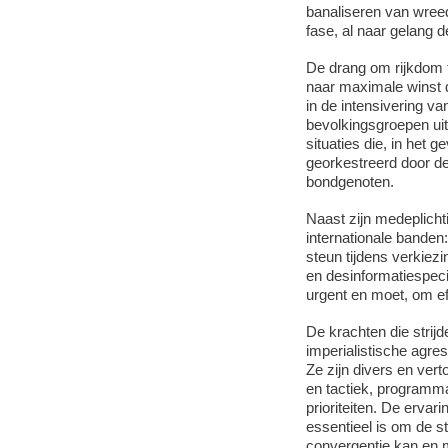
banaliseren van wree
fase, al naar gelang d
De drang om rijkdom t
naar maximale winst d
in de intensivering v
bevolkingsgroepen uit
situaties die, in het
georkestreerd door de 
bondgenoten.
Naast zijn medeplich
internationale banden
steun tijdens verkie
en desinformatiespecia
urgent en moet, om effe
De krachten die stri
imperialistische agres
Ze zijn divers en ver
en tactiek, programma
prioriteiten. De ervar
essentieel is om de s
convergentie kan en m