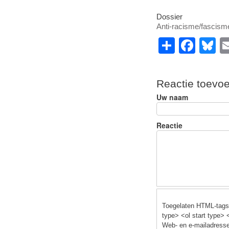
Dossier
Anti-racisme/fascism
S
F
B
h
a
u
ar
c
e
Reactie toevo
e
e
s
Uw naam
b
y
o
Reactie
o
k
Toegelaten HTML-tags:
type> <ol start type> 
Web- en e-mailadresse