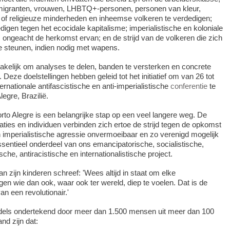
migranten, vrouwen, LHBTQ+-personen, personen van kleur,
 of religieuze minderheden en inheemse volkeren te verdedigen;
digen tegen het ecocidale kapitalisme; imperialistische en koloniale
n, ongeacht de herkomst ervan; en de strijd van de volkeren die zich
e steunen, indien nodig met wapens.
akelijk om analyses te delen, banden te versterken en concrete
eze doelstellingen hebben geleid tot het initiatief om van 26 tot
rnationale antifascistische en anti-imperialistische
conferentie
te
legre, Brazilië.
rto Alegre is een belangrijke stap op een veel langere weg. De
ties en individuen verbinden zich ertoe de strijd tegen de opkomst
imperialistische agressie onvermoeibaar en zo verenigd mogelijk
essentieel onderdeel van ons emancipatorische, socialistische,
sche, antiracistische en internationalistische project.
 zijn kinderen schreef: 'Wees altijd in staat om elke
gen wie dan ook, waar ook ter wereld, diep te voelen. Dat is de
n een revolutionair.'
dels ondertekend door meer dan 1.500 mensen uit meer dan 100
nd zijn dat: