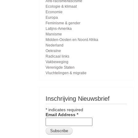
Anti-racisme/fascisme
Ecologie & klimaat
Economie
Europa
Feminisme & gender
Latijns-Amerika
Marxisme
Midden-Oosten en Noord Afrika
Nederland
Oekraïne
Radicaal links
Vakbeweging
Verenigde Staten
Vluchtelingen & migratie
Inschrijving Nieuwsbrief
*
indicates required
Email Address
*