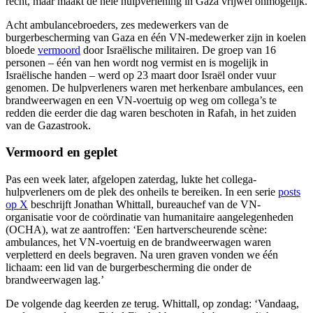
recht, maar maakt de hele hulpverlening in Gaza vrijwel onmogelijk.
Acht ambulancebroeders, zes medewerkers van de
burgerbescherming van Gaza en één VN-medewerker zijn in koelen
bloede
vermoord
door Israëlische militairen. De groep van 16
personen – één van hen wordt nog vermist en is mogelijk in
Israëlische handen – werd op 23 maart door Israël onder vuur
genomen. De hulpverleners waren met herkenbare ambulances, een
brandweerwagen en een VN-voertuig op weg om collega’s te
redden die eerder die dag waren beschoten in Rafah, in het zuiden
van de Gazastrook.
Vermoord en geplet
Pas een week later, afgelopen zaterdag, lukte het collega-
hulpverleners om de plek des onheils te bereiken. In een serie
posts
op X
beschrijft Jonathan Whittall, bureauchef van de VN-
organisatie voor de coördinatie van humanitaire aangelegenheden
(OCHA), wat ze aantroffen: ‘Een hartverscheurende scène:
ambulances, het VN-voertuig en de brandweerwagen waren
verpletterd en deels begraven. Na uren graven vonden we één
lichaam: een lid van de burgerbescherming die onder de
brandweerwagen lag.’
De volgende dag keerden ze terug. Whittall, op zondag: ‘Vandaag,