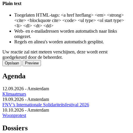
Plain text
Toegelaten HTML-tags: <a href hreflang> <em> <strong>
<cite> <blockquote cite> <code> <ul type> <ol start type>
<li> <dl> <dt> <dd>
Web- en e-mailadressen worden automatisch naar links
omgezet.
Regels en alinea's worden automatisch gesplitst.
Uw reactie zal niet meteen verschijnen, deze wordt eerst
goedgekeurd door de beheerder.
Agenda
12.09.2026
-
Amsterdam
Klimaatmars
19.09.2026
-
Amsterdam
FNV’s Internationale Solidariteitsfestival 2026
10.10.2026
-
Amsterdam
Woonprotest
Dossiers