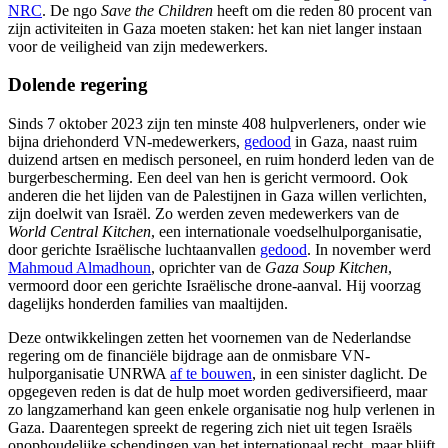
NRC
. De ngo
Save the Children
heeft om die reden 80 procent van
zijn activiteiten in Gaza moeten staken: het kan niet langer instaan
voor de veiligheid van zijn medewerkers.
Dolende regering
Sinds 7 oktober 2023 zijn ten minste 408 hulpverleners, onder wie
bijna driehonderd VN-medewerkers,
gedood
in Gaza, naast ruim
duizend artsen en medisch personeel, en ruim honderd leden van de
burgerbescherming. Een deel van hen is gericht vermoord. Ook
anderen die het lijden van de Palestijnen in Gaza willen verlichten,
zijn doelwit van Israël. Zo werden zeven medewerkers van de
World Central Kitchen
, een internationale voedselhulporganisatie,
door gerichte Israëlische luchtaanvallen
gedood
. In november werd
Mahmoud Almadhoun
, oprichter van de
Gaza Soup Kitchen
,
vermoord door een gerichte Israëlische drone-aanval. Hij voorzag
dagelijks honderden families van maaltijden.
Deze ontwikkelingen zetten het voornemen van de Nederlandse
regering om de financiële bijdrage aan de onmisbare VN-
hulporganisatie UNRWA
af te bouwen
, in een sinister daglicht. De
opgegeven reden is dat de hulp moet worden gediversifieerd, maar
zo langzamerhand kan geen enkele organisatie nog hulp verlenen in
Gaza. Daarentegen spreekt de regering zich niet uit tegen Israëls
onophoudelijke schendingen van het internationaal recht, maar blijft