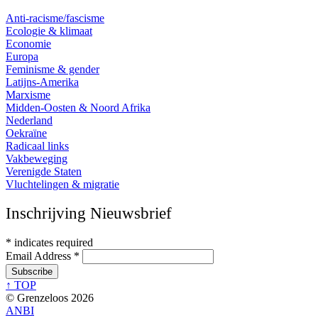
Anti-racisme/fascisme
Ecologie & klimaat
Economie
Europa
Feminisme & gender
Latijns-Amerika
Marxisme
Midden-Oosten & Noord Afrika
Nederland
Oekraïne
Radicaal links
Vakbeweging
Verenigde Staten
Vluchtelingen & migratie
Inschrijving Nieuwsbrief
*
indicates required
Email Address
*
↑ TOP
© Grenzeloos 2026
ANBI