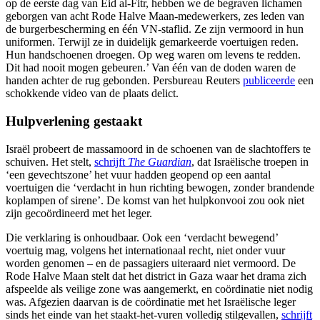
op de eerste dag van Eid al-Fitr, hebben we de begraven lichamen
geborgen van acht Rode Halve Maan-medewerkers, zes leden van
de burgerbescherming en één VN-staflid. Ze zijn vermoord in hun
uniformen. Terwijl ze in duidelijk gemarkeerde voertuigen reden.
Hun handschoenen droegen. Op weg waren om levens te redden.
Dit had nooit mogen gebeuren.’ Van één van de doden waren de
handen achter de rug gebonden. Persbureau Reuters
publiceerde
een
schokkende video van de plaats delict.
Hulpverlening gestaakt
Israël probeert de massamoord in de schoenen van de slachtoffers te
schuiven. Het stelt,
schrijft
The Guardian
, dat Israëlische troepen in
‘een gevechtszone’ het vuur hadden geopend op een aantal
voertuigen die ‘verdacht in hun richting bewogen, zonder brandende
koplampen of sirene’. De komst van het hulpkonvooi zou ook niet
zijn gecoördineerd met het leger.
Die verklaring is onhoudbaar. Ook een ‘verdacht bewegend’
voertuig mag, volgens het internationaal recht, niet onder vuur
worden genomen – en de passagiers uiteraard niet vermoord. De
Rode Halve Maan stelt dat het district in Gaza waar het drama zich
afspeelde als veilige zone was aangemerkt, en coördinatie niet nodig
was. Afgezien daarvan is de coördinatie met het Israëlische leger
sinds het einde van het staakt-het-vuren volledig stilgevallen,
schrijft