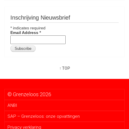
Inschrijving Nieuwsbrief
*
indicates required
Email Address
*
↑ TOP
© Grenzeloos 2026
ANBI
SAP – Grenzeloos: onze opvattingen
Privacy verklaring