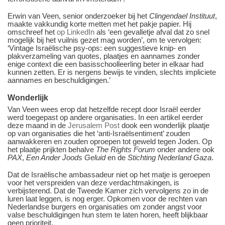
Erwin van Veen, senior onderzoeker bij het
Clingendael Instituut
,
maakte vakkundig korte metten met het pakje papier. Hij
omschreef het
op LinkedIn
als ‘een gevalletje afval dat zo snel
mogelijk bij het vuilnis gezet mag worden’, om te vervolgen:
‘Vintage Israëlische psy-ops: een suggestieve knip- en
plakverzameling van quotes, plaatjes en aannames zonder
enige context die een basisschoolleerling beter in elkaar had
kunnen zetten. Er is nergens bewijs te vinden, slechts impliciete
aannames en beschuldigingen.’
Wonderlijk
Van Veen wees erop dat hetzelfde recept door Israël eerder
werd toegepast op andere organisaties. In een artikel eerder
deze maand in de
Jerusalem Post
dook een wonderlijk plaatje
op van organisaties die het ‘anti-Israëlsentiment’ zouden
aanwakkeren en zouden oproepen tot geweld tegen Joden. Op
het plaatje prijkten behalve
The Rights Forum
onder andere ook
PAX
,
Een Ander Joods Geluid
en de
Stichting Nederland Gaza
.
Dat de Israëlische ambassadeur niet op het matje is geroepen
voor het verspreiden van deze verdachtmakingen, is
verbijsterend. Dat de Tweede Kamer zich vervolgens zo in de
luren laat leggen, is nog erger. Opkomen voor de rechten van
Nederlandse burgers en organisaties om zonder angst voor
valse beschuldigingen hun stem te laten horen, heeft blijkbaar
geen prioriteit.