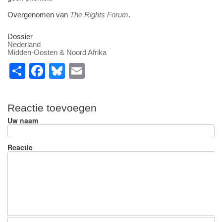
Overgenomen van
The Rights Forum
.
Dossier
Nederland
Midden-Oosten & Noord Afrika
S
F
Bl
E
h
a
u
m
ar
c
e
ail
Reactie toevoegen
e
e
sk
Uw naam
b
y
o
Reactie
o
k