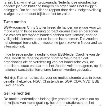
Israël. Dat wil met zijn propaganda Nederlandse grondrechten
ondermijnen en kritische burgers en organisaties het zwijgen
opleggen. Dat het Israëlische rapport door deskundigen volledig
is afgeserveerd, doet blijkbaar niet ter zake.
Twee moties
SGP-voorman Chris Stoffer kreeg de handen op elkaar voor zijn
motie waarin hij de regering oproept organisaties en personen
die volgens het rapport ‘banden hebben met Hamas’, door de
veiligheidsdiensten onder de loep te laten nemen. Die zouden
het stempel ‘terroristisch’ moeten krijgen, zowel in Nederland als
internationaal
.
In de tweede motie, ingediend door BBB-leider Caroline van der
Plas, wordt de regering verzocht om te ‘bevorderen dat
organisaties die de vernietiging van het Israëlische volk, de
Israëlische staat en daarmee het Joodse volk propageren, op de
nationale sanctielijst terrorisme kunnen worden geplaatst’.
Het rijtje Kamerfracties dat voor de moties stemde was in beide
gevallen hetzelfde: NSC, ChristenUnie, SGP, CDA, VVD, BBB,
JA21 en PVV.
Gelijke rechten
De moties ondermijnen belangrijke grondrechten, zoals dat op
de vrijheid van meningsuiting, het demonstratierecht en het