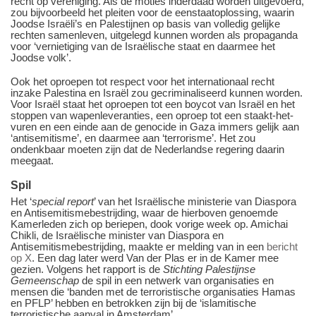
recht op vereniging. Als de moties inderdaad worden uitgevoerd,
zou bijvoorbeeld het pleiten voor de eenstaatoplossing, waarin
Joodse Israëli’s en Palestijnen op basis van volledig gelijke
rechten samenleven, uitgelegd kunnen worden als propaganda
voor ‘vernietiging van de Israëlische staat en daarmee het
Joodse volk’.
Ook het oproepen tot respect voor het internationaal recht
inzake Palestina en Israël zou gecriminaliseerd kunnen worden.
Voor Israël staat het oproepen tot een boycot van Israël en het
stoppen van wapenleveranties, een oproep tot een staakt-het-
vuren en een einde aan de genocide in Gaza immers gelijk aan
‘antisemitisme’, en daarmee aan ‘terrorisme’. Het zou
ondenkbaar moeten zijn dat de Nederlandse regering daarin
meegaat.
Spil
Het ‘
special report
’ van het Israëlische ministerie van Diaspora
en Antisemitismebestrijding, waar de hierboven genoemde
Kamerleden zich op beriepen, dook vorige week op. Amichai
Chikli, de Israëlische minister van Diaspora en
Antisemitismebestrijding, maakte er melding van in een
bericht
op X
. Een dag later werd Van der Plas er in de Kamer mee
gezien. Volgens het rapport is de
Stichting Palestijnse
Gemeenschap
de spil in een netwerk van organisaties en
mensen die ‘banden met de terroristische organisaties Hamas
en PFLP’ hebben en betrokken zijn bij de ‘islamitische
terroristische aanval in Amsterdam’.