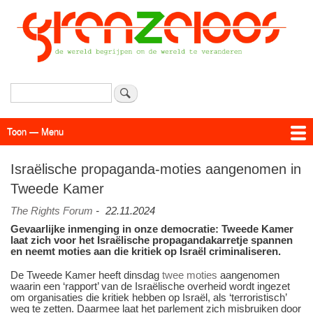
Overslaan
en
naar
de
inhoud
gaan
Zoeken
Toon — Menu
Menu
Actueel
Achtergrond
Links
Geschriften
Over SAP - Grenzeloos
Israëlische propaganda-moties aangenomen in
Tweede Kamer
The Rights Forum
-
22.11.2024
Gevaarlijke inmenging in onze democratie: Tweede Kamer
laat zich voor het Israëlische propagandakarretje spannen
en neemt moties aan die kritiek op Israël criminaliseren.
De Tweede Kamer heeft dinsdag
twee moties
aangenomen
waarin een ‘rapport’ van de Israëlische overheid wordt ingezet
om organisaties die kritiek hebben op Israël, als ‘terroristisch’
weg te zetten. Daarmee laat het parlement zich misbruiken door