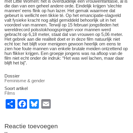
met Little Women: het is overduidelijk een vrouwenfantasie, al is
die dan van een geheel andere orde. Eindelijk krijgen ‘slechte
mannen’ eens flink op hun lazer. Het gemak waarmee dat
gebeurt is wellicht een tikkie té. Op het emancipatie-slagveld
valt fysieke kracht nog altijd gemiddeld behoorlijk uit in het
voordeel van mannen. Terwijl op 15 februari jongstleden het
wereldrecord polsstokhoogspringen voor mannen werd
gebracht op 6,18 meter, staat dat van vrouwen op 5,06 meter.
Het gebrek aan die realiteit doet er in deze film natuurlijk niet
echt toe: het blijft voor menigeen gewoon heerlijk om eens te
zien hoe foute mannen van enkele brutale meiden ontzettend op
hun flikker krijgen. Een groepje jongens was na afloop van de
film niet echt onder de indruk: “Het was wel lachen, maar daar
blijft het bij”.
Dossier
Feminisme & gender
Soort artikel
Films
S
F
Bl
E
h
a
u
m
ar
c
e
ail
Reactie toevoegen
e
e
sk