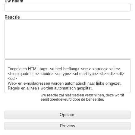
Uw naam
b
y
o
Reactie
o
k
Toegelaten HTML-tags: <a href hreflang> <em> <strong> <cite>
<blockquote cite> <code> <ul type> <ol start type> <li> <dl> <dt>
<dd>
Web- en e-mailadressen worden automatisch naar links omgezet.
Regels en alinea's worden automatisch gesplitst.
Uw reactie zal niet meteen verschijnen, deze wordt
eerst goedgekeurd door de beheerder.