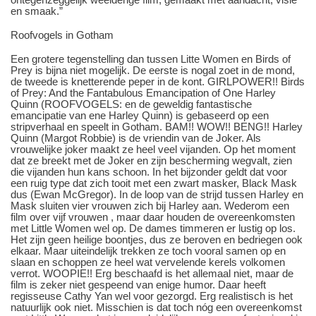
en smaak.”
Roofvogels in Gotham
Een grotere tegenstelling dan tussen Litte Women en Birds of
Prey is bijna niet mogelijk. De eerste is nogal zoet in de mond,
de tweede is knetterende peper in de kont. GIRLPOWER!! Birds
of Prey: And the Fantabulous Emancipation of One Harley
Quinn (ROOFVOGELS: en de geweldig fantastische
emancipatie van ene Harley Quinn) is gebaseerd op een
stripverhaal en speelt in Gotham. BAM!! WOW!! BENG!! Harley
Quinn (Margot Robbie) is de vriendin van de Joker. Als
vrouwelijke joker maakt ze heel veel vijanden. Op het moment
dat ze breekt met de Joker en zijn bescherming wegvalt, zien
die vijanden hun kans schoon. In het bijzonder geldt dat voor
een ruig type dat zich tooit met een zwart masker, Black Mask
dus (Ewan McGregor). In de loop van de strijd tussen Harley en
Mask sluiten vier vrouwen zich bij Harley aan. Wederom een
film over vijf vrouwen , maar daar houden de overeenkomsten
met Little Women wel op. De dames timmeren er lustig op los.
Het zijn geen heilige boontjes, dus ze beroven en bedriegen ook
elkaar. Maar uiteindelijk trekken ze toch vooral samen op en
slaan en schoppen ze heel wat vervelende kerels volkomen
verrot. WOOPIE!! Erg beschaafd is het allemaal niet, maar de
film is zeker niet gespeend van enige humor. Daar heeft
regisseuse Cathy Yan wel voor gezorgd. Erg realistisch is het
natuurlijk ook niet. Misschien is dat toch nóg een overeenkomst