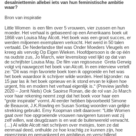
desalniettemin allebei iets van hun feministische ambitie
waar?
Bron van inspiratie
Little Women is een film over 5 vrouwen, vier zussen en hun
moeder. Het verhaal is gebaseerd op een Amerikaans boek uit
1868 van Louisa May Alcott. Het boek was een groot succes, er
werden miljoenen exemplaren verkocht. Het werd in 50 talen
vertaald. De Nederlandse titel was Onder Moeders Vleugels en
kreeg als vervolg Op Eigen Wieken. Hoofdpersoon is de op één
na oudste zus, Jo March, wier levensloop veel lijkt op dat van
de schrijfster Louisa May. De film van regisseuse Greta Gerwig
volgt vrij nauwgezet het boek van Alcott. In een interview vertelt
ze: “Dit was mijn favoriete boek toen ik opgroeide en het was
het boek waardoor ik schrijver wilde worden. Heel bijzonder: na
15 jaar las ik het boek opnieuw en ik stond ervan te kijken hoe
urgent, fris en modern het verhaal eigenlijk is.“ (Preview jan/feb
2020 – Jorrit Niels) Ook Saoirse Ronan, die de rol van Jo March
voor haar rekening neemt zegt dat het boek voor haar een
“grote inspiratie” vormt. Al eerder hebben bijvoorbeeld Simone
de Beauvoir, J.K.Rowling en Susan Sontag woorden van gelijke
strekking gebruikt. Emy Koopman stelt daarover: “Little Women
gaat over hoe opgroeiende vrouwen navigeren tussen wat zij
zelf willen, wat deugdzaam is en wat de buitenwereld verwacht.
(…) Al wilde Alcott niet schrijven over meisjes, toen ze dat
eenmaal deed, onthulde ze hoe krachtig ze kunnen zijn, hoe
eigenzinnig en gemankeerd en ambitieus en verschillend