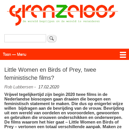
Overslaan
en
naar
de
inhoud
gaan
Zoeken
Toon — Menu
Menu
Actueel
Achtergrond
Links
Geschriften
Over SAP - Grenzeloos
Little Women en Birds of Prey, twee
feministische films?
Rob Lubbersen
-
17.02.2020
Vrijwel tegelijkertijd zijn begin 2020 twee films in de
Nederlandse bioscopen gaan draaien die beogen een
feministisch statement te maken. Die dus op enigerlei wijze
willen bijdragen aan de bevrijding van de vrouw. Bevrijding
uit een wereld van oordelen en vooroordelen, gewoonten
en gebruiken die vrouwen onderschikken en onderwerpen.
De films waarom het hier gaat – Little Women en Birds of
Prey – vertonen een totaal verschillende aanpak. Maken ze