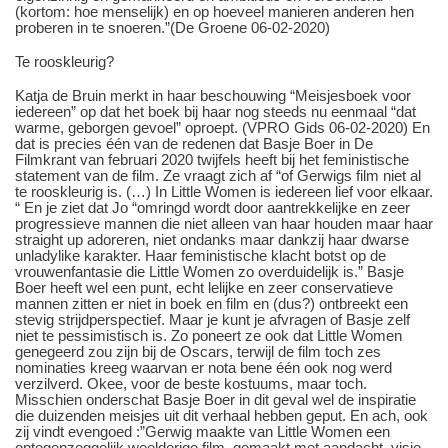
(kortom: hoe menselijk) en op hoeveel manieren anderen hen
proberen in te snoeren.”(De Groene 06-02-2020)
Te rooskleurig?
Katja de Bruin merkt in haar beschouwing “Meisjesboek voor
iedereen” op dat het boek bij haar nog steeds nu eenmaal “dat
warme, geborgen gevoel” oproept. (VPRO Gids 06-02-2020) En
dat is precies één van de redenen dat Basje Boer in De
Filmkrant van februari 2020 twijfels heeft bij het feministische
statement van de film. Ze vraagt zich af “of Gerwigs film niet al
te rooskleurig is. (…) In Little Women is iedereen lief voor elkaar.
“ En je ziet dat Jo “omringd wordt door aantrekkelijke en zeer
progressieve mannen die niet alleen van haar houden maar haar
straight up adoreren, niet ondanks maar dankzij haar dwarse
unladylike karakter. Haar feministische klacht botst op de
vrouwenfantasie die Little Women zo overduidelijk is.” Basje
Boer heeft wel een punt, echt lelijke en zeer conservatieve
mannen zitten er niet in boek en film en (dus?) ontbreekt een
stevig strijdperspectief. Maar je kunt je afvragen of Basje zelf
niet te pessimistisch is. Zo poneert ze ook dat Little Women
genegeerd zou zijn bij de Oscars, terwijl de film toch zes
nominaties kreeg waarvan er nota bene één ook nog werd
verzilverd. Okee, voor de beste kostuums, maar toch.
Misschien onderschat Basje Boer in dit geval wel de inspiratie
die duizenden meisjes uit dit verhaal hebben geput. En ach, ook
zij vindt evengoed :”Gerwig maakte van Little Women een
ontegenzeggelijk weelderige film, gemaakt met aandacht, visie