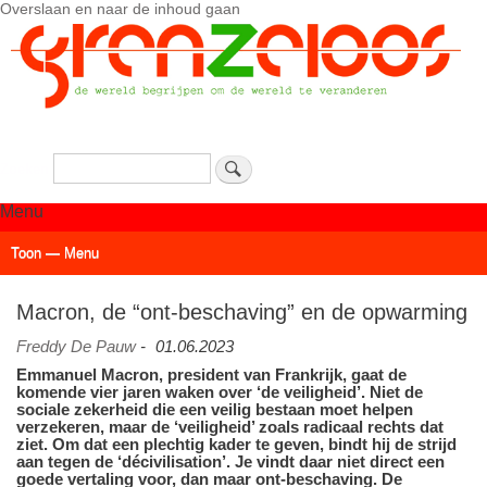
Overslaan en naar de inhoud gaan
Zoeken
Menu
Toon — Menu
Actueel
Achtergrond
Links
Geschriften
Over SAP - Grenzeloos
Macron, de “ont-beschaving” en de opwarming
Freddy De Pauw
-
01.06.2023
Emmanuel Macron, president van Frankrijk, gaat de
komende vier jaren waken over ‘de veiligheid’. Niet de
sociale zekerheid die een veilig bestaan moet helpen
verzekeren, maar de ‘veiligheid’ zoals radicaal rechts dat
ziet. Om dat een plechtig kader te geven, bindt hij de strijd
aan tegen de ‘décivilisation’. Je vindt daar niet direct een
goede vertaling voor, dan maar ont-beschaving. De