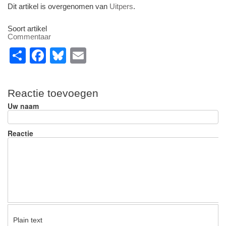
Dit artikel is overgenomen van
Uitpers
.
Soort artikel
Commentaar
S
F
Bl
E
h
a
u
m
ar
c
e
ail
Reactie toevoegen
e
e
sk
Uw naam
b
y
o
Reactie
o
k
Plain text