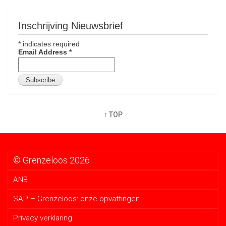
Inschrijving Nieuwsbrief
*
indicates required
Email Address
*
↑ TOP
© Grenzeloos 2026
ANBI
SAP – Grenzeloos: onze opvattingen
Privacy verklaring