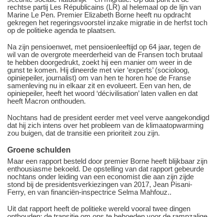
rechtse partij Les Républicains (LR) al helemaal op de lijn van
Marine Le Pen. Premier Elizabeth Borne heeft nu opdracht
gekregen het regeringsvoorstel inzake migratie in de herfst toch
op de politieke agenda te plaatsen.
Na zijn pensioenwet, met pensioenleeftijd op 64 jaar, tegen de
wil van de overgrote meerderheid van de Fransen toch brutaal
te hebben doorgedrukt, zoekt hij een manier om weer in de
gunst te komen. Hij dineerde met vier ‘experts’ (socioloog,
opiniepeiler, journalist) om van hen te horen hoe de Franse
samenleving nu in elkaar zit en evolueert. Een van hen, de
opiniepeiler, heeft het woord ‘décivilisation’ laten vallen en dat
heeft Macron onthouden.
Nochtans had de president eerder met veel verve aangekondigd
dat hij zich intens over het probleem van de klimaatopwarming
zou buigen, dat de transitie een prioriteit zou zijn.
Groene schulden
Maar een rapport besteld door premier Borne heeft blijkbaar zijn
enthousiasme bekoeld. De opstelling van dat rapport gebeurde
nochtans onder leiding van een economist die aan zijn zijde
stond bij de presidentsverkiezingen van 2017, Jean Pisani-
Ferry, en van financiën-inspectrice Selma Mahfouz..
Uit dat rapport heeft de politieke wereld vooral twee dingen
onthouden: de transitie om ons te behoeden voor de rampzalige