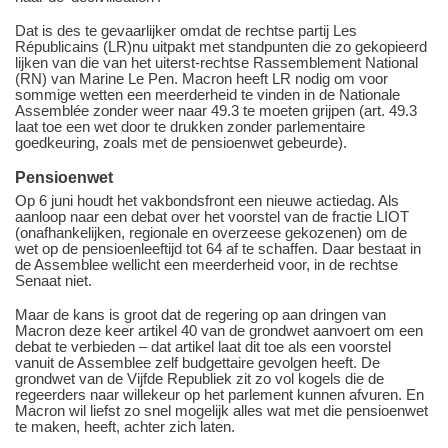
Dat is des te gevaarlijker omdat de rechtse partij Les
Républicains (LR)nu uitpakt met standpunten die zo gekopieerd
lijken van die van het uiterst-rechtse Rassemblement National
(RN) van Marine Le Pen. Macron heeft LR nodig om voor
sommige wetten een meerderheid te vinden in de Nationale
Assemblée zonder weer naar 49.3 te moeten grijpen (art. 49.3
laat toe een wet door te drukken zonder parlementaire
goedkeuring, zoals met de pensioenwet gebeurde).
Pensioenwet
Op 6 juni houdt het vakbondsfront een nieuwe actiedag. Als
aanloop naar een debat over het voorstel van de fractie LIOT
(onafhankelijken, regionale en overzeese gekozenen) om de
wet op de pensioenleeftijd tot 64 af te schaffen. Daar bestaat in
de Assemblee wellicht een meerderheid voor, in de rechtse
Senaat niet.
Maar de kans is groot dat de regering op aan dringen van
Macron deze keer artikel 40 van de grondwet aanvoert om een
debat te verbieden – dat artikel laat dit toe als een voorstel
vanuit de Assemblee zelf budgettaire gevolgen heeft. De
grondwet van de Vijfde Republiek zit zo vol kogels die de
regeerders naar willekeur op het parlement kunnen afvuren. En
Macron wil liefst zo snel mogelijk alles wat met die pensioenwet
te maken, heeft, achter zich laten.