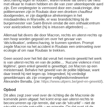
beschaving tegen te houden’, waren enkele fait divers die niets
met elkaar te maken hebben en die van zeer uiteenlopende aard
zijn. Een verpleegster is vermoord door een zwakzinnige, drie
politiemannen zijn in Roubaix door een dronken chauffeur
doodgereden, er zijn dagelijkse afrekeningen in het
misdaadmilieu in Marseille, er was brandstichting bij de
burgemeester van Saint-Brevin omdat die een onthaalcentrum
voor asielzoekers toeliet (hij is intussen afgetreden) …
Allemaal fait divers die door Macron, rechts en uiterst-rechts op
een hoop worden gegooid om over het gevaar van
‘décivilisation’, ontbeschaving, te kunnen spreken. Prompt
zegde Macron na het accident in Roubaix een ontmoeting over
ecologie af om naar Roubaix te trekken.
Geen woord over het feit dat veruit het meeste geweld het werk
is van uiterst-rechts en van de politie… ‘Aucune violence n’est
légitime’, geen enkel geweld is gewettigd, zei Macron op een
ministerraad. Behalve het geweld van de politie blijkbaar, want
daar treedt hij niet tegen op. Integendeel, hij verdedigt
geweldenaars als zijn vroegere veiligheidsmedewerker
Alexandre Benalla. (zie:
https://www.uitpers.be/geel-en-geweld/
).
Opbod
Dit alles zegt zeer veel over de richting die de Macronie de
komende jaren uitgaat: het komt erop aan uiterst-rechts te
beconcurreren op zijn terrein, dat van de ‘sécurité’ – niet de
sécurité sociale natuurlijk – en migratie. Op dat punt zit de