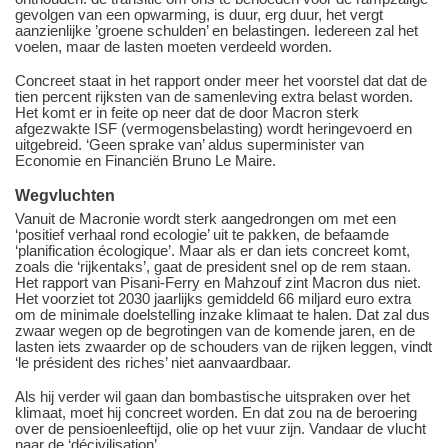
gevolgen van een opwarming, is duur, erg duur, het vergt
aanzienlijke ’groene schulden’ en belastingen. Iedereen zal het
voelen, maar de lasten moeten verdeeld worden.
Concreet staat in het rapport onder meer het voorstel dat dat de
tien percent rijksten van de samenleving extra belast worden.
Het komt er in feite op neer dat de door Macron sterk
afgezwakte ISF (vermogensbelasting) wordt heringevoerd en
uitgebreid. ‘Geen sprake van’ aldus superminister van
Economie en Financiën Bruno Le Maire.
Wegvluchten
Vanuit de Macronie wordt sterk aangedrongen om met een
‘positief verhaal rond ecologie’ uit te pakken, de befaamde
‘planification écologique’. Maar als er dan iets concreet komt,
zoals die ‘rijkentaks’, gaat de president snel op de rem staan.
Het rapport van Pisani-Ferry en Mahzouf zint Macron dus niet.
Het voorziet tot 2030 jaarlijks gemiddeld 66 miljard euro extra
om de minimale doelstelling inzake klimaat te halen. Dat zal dus
zwaar wegen op de begrotingen van de komende jaren, en de
lasten iets zwaarder op de schouders van de rijken leggen, vindt
‘le président des riches’ niet aanvaardbaar.
Als hij verder wil gaan dan bombastische uitspraken over het
klimaat, moet hij concreet worden. En dat zou na de beroering
over de pensioenleeftijd, olie op het vuur zijn. Vandaar de vlucht
naar de ‘décivilisation’.