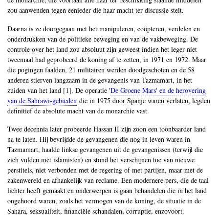
zou aanwenden tegen eenieder die haar macht ter discussie stelt.
Daarna is ze doorgegaan met het manipuleren, coöpteren, verdelen en
onderdrukken van de politieke beweging en van de vakbeweging. De
controle over het land zou absoluut zijn geweest indien het leger niet
tweemaal had geprobeerd de koning af te zetten, in 1971 en 1972. Maar
die pogingen faalden, 21 militairen werden doodgeschoten en de 58
anderen stierven langzaam in de gevangenis van Tazmamart, in het
zuiden van het land [1]. De operatie '
De Groene Mars' en de herovering
van de Sahrawi-gebieden
die in 1975 door Spanje waren verlaten, legden
definitief de absolute macht van de monarchie vast.
Twee decennia later probeerde Hassan II zijn zoon een toonbaarder land
na te laten. Hij bevrijdde de gevangenen die nog in leven waren in
Tazmamart, haalde linkse gevangenen uit de gevangenissen (terwijl die
zich vulden met islamisten) en stond het verschijnen toe van nieuwe
perstitels, niet verbonden met de regering of met partijen, maar met de
zakenwereld en afhankelijk van reclame. Een modernere pers, die de taal
lichter heeft gemaakt en onderwerpen is gaan behandelen die in het land
ongehoord waren, zoals het vermogen van de koning, de situatie in de
Sahara, seksualiteit, financiële schandalen, corruptie, enzovoort.