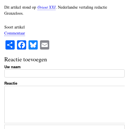
Dit artikel stond op
Orient XXI
. Nederlandse vertaling redactie
Grenzeloos.
Soort artikel
Commentaar
S
Fa
Bl
E
ha
ce
ue
m
Reactie toevoegen
re
bo
sk
ail
Uw naam
ok
y
Reactie