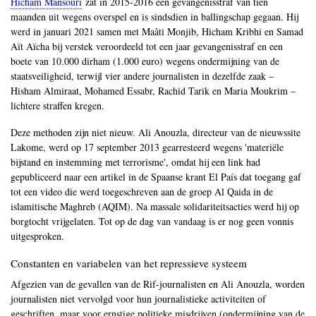
Hicham Mansouri
zat in 2015-2016 een gevangenisstraf van tien
maanden uit wegens overspel en is sindsdien in ballingschap gegaan. Hij
werd in januari 2021 samen met Maâti Monjib, Hicham Kribhi en Samad
Aït Aïcha bij verstek veroordeeld tot een jaar gevangenisstraf en een
boete van 10.000 dirham (1.000 euro) wegens ondermijning van de
staatsveiligheid, terwijl vier andere journalisten in dezelfde zaak –
Hisham Almiraat, Mohamed Essabr, Rachid Tarik en Maria Moukrim –
lichtere straffen kregen.
Deze methoden zijn niet nieuw. Ali Anouzla, directeur van de nieuwssite
Lakome, werd op 17 september 2013 gearresteerd wegens 'materiële
bijstand en instemming met terrorisme', omdat hij een link had
gepubliceerd naar een artikel in de Spaanse krant El País dat toegang gaf
tot een video die werd toegeschreven aan de groep Al Qaida in de
islamitische Maghreb (AQIM). Na massale solidariteitsacties werd hij op
borgtocht vrijgelaten. Tot op de dag van vandaag is er nog geen vonnis
uitgesproken.
Constanten en variabelen van het repressieve systeem
Afgezien van de gevallen van de Rif-journalisten en Ali Anouzla, worden
journalisten niet vervolgd voor hun journalistieke activiteiten of
geschriften, maar voor ernstige politieke misdrijven (ondermijning van de