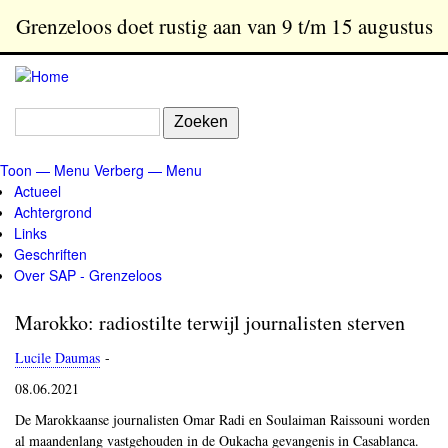
Overslaan
Grenzeloos doet rustig aan van 9 t/m 15 augustus
en
naar
de
inhoud
Zoeken
gaan
Toon — Menu
Verberg — Menu
Menu
Actueel
Achtergrond
Links
Geschriften
Over SAP - Grenzeloos
Marokko: radiostilte terwijl journalisten sterven
Lucile Daumas
-
08.06.2021
De Marokkaanse journalisten Omar Radi en Soulaiman Raissouni worden
al maandenlang vastgehouden in de Oukacha gevangenis in Casablanca.