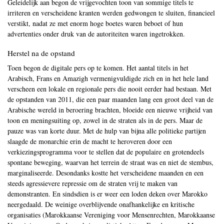
Geleidelijk aan begon de vrijgevochten toon van sommige titels te
irriteren en verscheidene kranten werden gedwongen te sluiten, financieel
verstikt, nadat ze met enorm hoge boetes waren beboet of hun
advertenties onder druk van de autoriteiten waren ingetrokken.
Herstel na de opstand
Toen begon de digitale pers op te komen. Het aantal titels in het
Arabisch, Frans en Amazigh vermenigvuldigde zich en in het hele land
verscheen een lokale en regionale pers die nooit eerder had bestaan. Met
de opstanden van 2011, die een paar maanden lang een groot deel van de
Arabische wereld in beroering brachten, bloeide een nieuwe vrijheid van
toon en meningsuiting op, zowel in de straten als in de pers. Maar de
pauze was van korte duur. Met de hulp van bijna alle politieke partijen
slaagde de monarchie erin de macht te heroveren door een
verkiezingsprogramma voor te stellen dat de populaire en grotendeels
spontane beweging, waarvan het terrein de straat was en niet de stembus,
marginaliseerde. Desondanks kostte het verscheidene maanden en een
steeds agressievere repressie om de straten vrij te maken van
demonstranten. En sindsdien is er weer een loden deken over Marokko
neergedaald. De weinige overblijvende onafhankelijke en kritische
organisaties (Marokkaanse Vereniging voor Mensenrechten, Marokkaanse