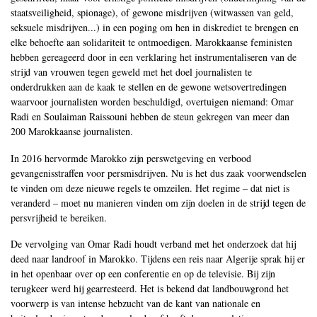
staatsveiligheid, spionage), of gewone misdrijven (witwassen van geld,
seksuele misdrijven...) in een poging om hen in diskrediet te brengen en
elke behoefte aan solidariteit te ontmoedigen. Marokkaanse feministen
hebben gereageerd door in een verklaring het instrumentaliseren van de
strijd van vrouwen tegen geweld met het doel journalisten te
onderdrukken aan de kaak te stellen en de gewone wetsovertredingen
waarvoor journalisten worden beschuldigd, overtuigen niemand: Omar
Radi en Soulaiman Raissouni hebben de steun gekregen van meer dan
200 Marokkaanse journalisten.
In 2016 hervormde Marokko zijn perswetgeving en verbood
gevangenisstraffen voor persmisdrijven. Nu is het dus zaak voorwendselen
te vinden om deze nieuwe regels te omzeilen. Het regime – dat niet is
veranderd – moet nu manieren vinden om zijn doelen in de strijd tegen de
persvrijheid te bereiken.
De vervolging van Omar Radi houdt verband met het onderzoek dat hij
deed naar landroof in Marokko. Tijdens een reis naar Algerije sprak hij er
in het openbaar over op een conferentie en op de televisie. Bij zijn
terugkeer werd hij gearresteerd. Het is bekend dat landbouwgrond het
voorwerp is van intense hebzucht van de kant van nationale en