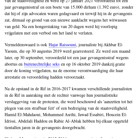
van de staatsveiligheid en werd op 27 januari 2021 veroordeeld tot een
jaar gevangenisstraf en een boete van 15.000 dirham (1.392 euro), zonder
dat hij of zijn advocaten waren gedagvaard en terwijl hij in de gevangenis
zat, ditmaal op grond van een nieuwe aanklacht wegens het witwassen
van geld. Na een hongerstaking van 20 dagen werd hij voorlopig
vrijgelaten met een verbod om het land te verlaten.
Vermeldenswaard is ook
Hajar Raissouni
, journaliste bij Akhbar El-
Yaoum, die op 30 augustus 2019 werd gearresteerd. Ze werd een maand
later, op 30 september, veroordeeld tot een jaar gevangenisstraf wegens
abortus en
buitenechtelijke seks
en op 16 oktober 2019 dankzij gratie
door de koning vrijgelaten, na de enorme verontwaardiging die haar
arrestatie en veroordeling hadden veroorzaakt.
Na de opstand in de Rif in 2016-2017 kwamen verschillende journalisten
in de Rif in aanraking met de rechter vanwege hun journalistieke
verslaggeving van de protesten, die werd beschouwd als 'aanzetten tot het
plegen van een strafbaar feit' of een bedreiging van de staatsveiligheid.
Hamid El-Mahdaoui, Mohammed Asrihi, Jawad Essabiri, Houcein El-
Idrissi, Abdelali Haddou en Rabie Al-Ablak hebben bij elkaar opgeteld
tientallen jaren in de gevangenis doorgebracht.