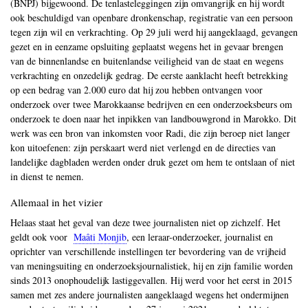
(BNPJ) bijgewoond. De tenlasteleggingen zijn omvangrijk en hij wordt
ook beschuldigd van openbare dronkenschap, registratie van een persoon
tegen zijn wil en verkrachting. Op 29 juli werd hij aangeklaagd, gevangen
gezet en in eenzame opsluiting geplaatst wegens het in gevaar brengen
van de binnenlandse en buitenlandse veiligheid van de staat en wegens
verkrachting en onzedelijk gedrag. De eerste aanklacht heeft betrekking
op een bedrag van 2.000 euro dat hij zou hebben ontvangen voor
onderzoek over twee Marokkaanse bedrijven en een onderzoeksbeurs om
onderzoek te doen naar het inpikken van landbouwgrond in Marokko. Dit
werk was een bron van inkomsten voor Radi, die zijn beroep niet langer
kon uitoefenen: zijn perskaart werd niet verlengd en de directies van
landelijke dagbladen werden onder druk gezet om hem te ontslaan of niet
in dienst te nemen.
Allemaal in het vizier
Helaas staat het geval van deze twee journalisten niet op zichzelf. Het
geldt ook voor
Maâti Monjib
, een leraar-onderzoeker, journalist en
oprichter van verschillende instellingen ter bevordering van de vrijheid
van meningsuiting en onderzoeksjournalistiek, hij en zijn familie worden
sinds 2013 onophoudelijk lastiggevallen. Hij werd voor het eerst in 2015
samen met zes andere journalisten aangeklaagd wegens het ondermijnen