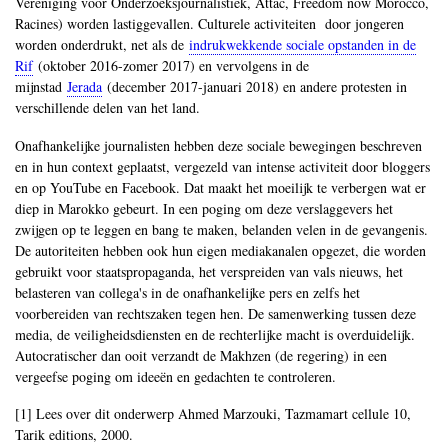
Vereniging voor Onderzoeksjournalistiek, Attac, Freedom now Morocco,
Racines) worden lastiggevallen. Culturele activiteiten door jongeren
worden onderdrukt, net als de
indrukwekkende sociale opstanden in de
Rif
(oktober 2016-zomer 2017) en vervolgens in de
mijnstad
Jerada
(december 2017-januari 2018) en andere protesten in
verschillende delen van het land.
Onafhankelijke journalisten hebben deze sociale bewegingen beschreven
en in hun context geplaatst, vergezeld van intense activiteit door bloggers
en op YouTube en Facebook. Dat maakt het moeilijk te verbergen wat er
diep in Marokko gebeurt. In een poging om deze verslaggevers het
zwijgen op te leggen en bang te maken, belanden velen in de gevangenis.
De autoriteiten hebben ook hun eigen mediakanalen opgezet, die worden
gebruikt voor staatspropaganda, het verspreiden van vals nieuws, het
belasteren van collega's in de onafhankelijke pers en zelfs het
voorbereiden van rechtszaken tegen hen. De samenwerking tussen deze
media, de veiligheidsdiensten en de rechterlijke macht is overduidelijk.
Autocratischer dan ooit verzandt de Makhzen (de regering) in een
vergeefse poging om ideeën en gedachten te controleren.
[1] Lees over dit onderwerp Ahmed Marzouki, Tazmamart cellule 10,
Tarik editions, 2000.