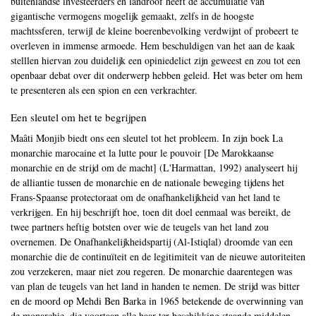
buitenlandse investeerders en landroof heeft de accumulatie van
gigantische vermogens mogelijk gemaakt, zelfs in de hoogste
machtssferen, terwijl de kleine boerenbevolking verdwijnt of probeert te
overleven in immense armoede. Hem beschuldigen van het aan de kaak
stelllen hiervan zou duidelijk een opiniedelict zijn geweest en zou tot een
openbaar debat over dit onderwerp hebben geleid. Het was beter om hem
te presenteren als een spion en een verkrachter.
Een sleutel om het te begrijpen
Maâti Monjib biedt ons een sleutel tot het probleem. In zijn boek La
monarchie marocaine et la lutte pour le pouvoir [De Marokkaanse
monarchie en de strijd om de macht] (L'Harmattan, 1992) analyseert hij
de alliantie tussen de monarchie en de nationale beweging tijdens het
Frans-Spaanse protectoraat om de onafhankelijkheid van het land te
verkrijgen. En hij beschrijft hoe, toen dit doel eenmaal was bereikt, de
twee partners heftig botsten over wie de teugels van het land zou
overnemen. De Onafhankelijkheidspartij (Al-Istiqlal) droomde van een
monarchie die de continuïteit en de legitimiteit van de nieuwe autoriteiten
zou verzekeren, maar niet zou regeren. De monarchie daarentegen was
van plan de teugels van het land in handen te nemen. De strijd was bitter
en de moord op Mehdi Ben Barka in 1965 betekende de overwinning van
de monarchie, die voortaan alle haar ter beschikking staande middelen