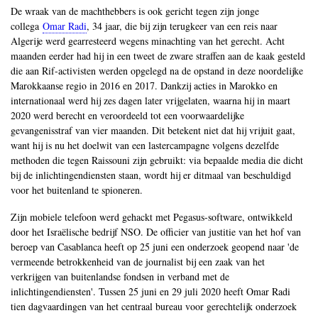
De wraak van de machthebbers is ook gericht tegen zijn jonge
collega
Omar Radi
, 34 jaar, die bij zijn terugkeer van een reis naar
Algerije werd gearresteerd wegens minachting van het gerecht. Acht
maanden eerder had hij in een tweet de zware straffen aan de kaak gesteld
die aan Rif-activisten werden opgelegd na de opstand in deze noordelijke
Marokkaanse regio in 2016 en 2017. Dankzij acties in Marokko en
internationaal werd hij zes dagen later vrijgelaten, waarna hij in maart
2020 werd berecht en veroordeeld tot een voorwaardelijke
gevangenisstraf van vier maanden. Dit betekent niet dat hij vrijuit gaat,
want hij is nu het doelwit van een lastercampagne volgens dezelfde
methoden die tegen Raissouni zijn gebruikt: via bepaalde media die dicht
bij de inlichtingendiensten staan, wordt hij er ditmaal van beschuldigd
voor het buitenland te spioneren.
Zijn mobiele telefoon werd gehackt met Pegasus-software, ontwikkeld
door het Israëlische bedrijf NSO. De officier van justitie van het hof van
beroep van Casablanca heeft op 25 juni een onderzoek geopend naar 'de
vermeende betrokkenheid van de journalist bij een zaak van het
verkrijgen van buitenlandse fondsen in verband met de
inlichtingendiensten'. Tussen 25 juni en 29 juli 2020 heeft Omar Radi
tien dagvaardingen van het centraal bureau voor gerechtelijk onderzoek