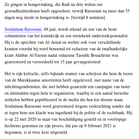
Ze gingen in hongerstaking, die Radi na drie weken om
gezondheidsredenen heeft opgeschort, terwijl Raissouni na meer dan 55
dagen nog steeds in hongerstaking is. [leestijd 8 minuten]
Soulaiman Raissouni
, 49 jaar, wordt erkend als een van de beste
columnisten van het koninkrijk en een uitstekend onderzoeksjournalist.
Hij is de oprichter van Al-Aoual en werkte ook voor verschillende
kranten voordat hij werd benoemd tot redacteur van de onafhankelijke
krant Akhbar Al-Yaoum nadat redacteur Taoufik Bouachrine was
gearresteerd en veroordeeld tot 15 jaar gevangenisstraf.
Het is zijn kritische, zelfs bijtende manier van schrijven die hem de toorn
van de Marokkaanse autoriteiten heeft opgeleverd, met name van de
inlichtingendiensten, die niet hebben geaarzeld een campagne van laster
en intimidatie tegen hem te organiseren, waarbij ze een aantal beruchte
artikelen hebben gepubliceerd in de media die hen ten dienste staan.
Soulaiman Raissouni werd gearresteerd wegens verkrachting zonder dat
er tegen hem een klacht was ingediend bij de politie of de rechtbank. Hij
is op 22 mei 2020 in staat van beschuldiging gesteld en in voorlopige
hechtenis genomen en zijn proces, dat pas op 9 februari 2021 is
begonnen, is al twee keer uitgesteld.