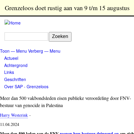
Overslaan
Grenzeloos doet rustig aan van 9 t/m 15 augustus
en
naar
de
inhoud
Zoeken
gaan
Toon — Menu
Verberg — Menu
Menu
Actueel
Achtergrond
Links
Geschriften
Over SAP - Grenzeloos
Meer dan 500 vakbondsleden eisen publieke veroordeling door FNV-
bestuur van genocide in Palestina
Harry Westerink
-
11.04.2024
Meer dan 500 leden van de FNV
roepen hun bestuur dringend op
om zich