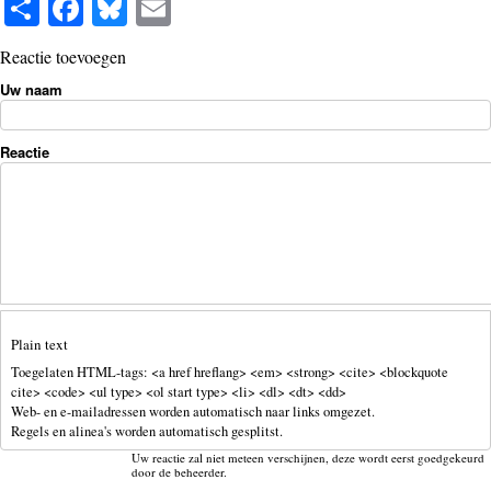
S
Fa
Bl
E
ha
ce
ue
m
Reactie toevoegen
re
bo
sk
ail
Uw naam
ok
y
Reactie
Plain text
Toegelaten HTML-tags: <a href hreflang> <em> <strong> <cite> <blockquote
cite> <code> <ul type> <ol start type> <li> <dl> <dt> <dd>
Web- en e-mailadressen worden automatisch naar links omgezet.
Regels en alinea's worden automatisch gesplitst.
Uw reactie zal niet meteen verschijnen, deze wordt eerst goedgekeurd
door de beheerder.