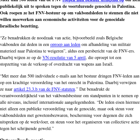
publiekelijk uit te spreken tegen de voortdurende genocide in Palestina.
Ook roepen ze het FNV-bestuur op om vakbondsleden te steunen die niet
willen meewerken aan economische activiteiten voor de genocidale
Israëlische bezetting.
“Ze benadrukken de noodzaak van actie, bijvoorbeeld zoals Belgische
vakbonden dat deden in een
oproep aan leden
om afhandeling van militair
materieel naar Palestina te weigeren”, aldus een persbericht van de FNV-ers.
Daarbij wijzen ze op de
VN-resolutie van 5 april
, die oproept tot een
stopzetting van de verkoop of overdracht van wapens aan Israël.
“Met meer dan 500 individuele e-mails aan het bestuur dringen FNV-leden aan
op een krachtige veroordeling van het onrecht in Palestina. Daarbij verwijzen
ze naar
artikel 23.3.b van de FNV-statuten
.” Dat benadrukt de
verantwoordelijkheid van het vakbondsbestuur om standpunten in te nemen op
alle niveaus, inclusief internationale aangelegenheden. “De leden eisen hiermee
niet alleen een publieke veroordeling van de genocide, maar ook steun voor
vakbondsleden met gewetensbezwaren, bescherming voor degenen die zich
uitspreken op de werkvloer, en steun voor het organiseren van collectieve actie
tegen het schrijnende geweld.”