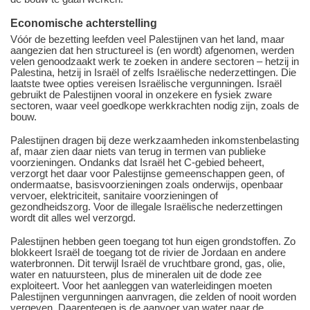
Economische achterstelling
Vóór de bezetting leefden veel Palestijnen van het land, maar
aangezien dat hen structureel is (en wordt) afgenomen, werden
velen genoodzaakt werk te zoeken in andere sectoren – hetzij in
Palestina, hetzij in Israël of zelfs Israëlische nederzettingen. Die
laatste twee opties vereisen Israëlische vergunningen. Israël
gebruikt de Palestijnen vooral in onzekere en fysiek zware
sectoren, waar veel goedkope werkkrachten nodig zijn, zoals de
bouw.
Palestijnen dragen bij deze werkzaamheden inkomstenbelasting
af, maar zien daar niets van terug in termen van publieke
voorzieningen. Ondanks dat Israël het C-gebied beheert,
verzorgt het daar voor Palestijnse gemeenschappen geen, of
ondermaatse, basisvoorzieningen zoals onderwijs, openbaar
vervoer, elektriciteit, sanitaire voorzieningen of
gezondheidszorg. Voor de illegale Israëlische nederzettingen
wordt dit alles wel verzorgd.
Palestijnen hebben geen toegang tot hun eigen grondstoffen. Zo
blokkeert Israël de toegang tot de rivier de Jordaan en andere
waterbronnen. Dit terwijl Israël de vruchtbare grond, gas, olie,
water en natuursteen, plus de mineralen uit de dode zee
exploiteert. Voor het aanleggen van waterleidingen moeten
Palestijnen vergunningen aanvragen, die zelden of nooit worden
vergeven. Daarentegen is de aanvoer van water naar de