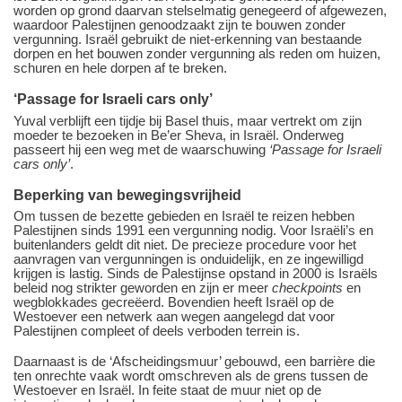
worden op grond daarvan stelselmatig genegeerd of afgewezen,
waardoor Palestijnen genoodzaakt zijn te bouwen zonder
vergunning. Israël gebruikt de niet-erkenning van bestaande
dorpen en het bouwen zonder vergunning als reden om huizen,
schuren en hele dorpen af te breken.
‘Passage for Israeli cars only’
Yuval verblijft een tijdje bij Basel thuis, maar vertrekt om zijn
moeder te bezoeken in Be’er Sheva, in Israël. Onderweg
passeert hij een weg met de waarschuwing
‘Passage for Israeli
cars only’
.
Beperking van bewegingsvrijheid
Om tussen de bezette gebieden en Israël te reizen hebben
Palestijnen sinds 1991 een vergunning nodig. Voor Israëli’s en
buitenlanders geldt dit niet. De precieze procedure voor het
aanvragen van vergunningen is onduidelijk, en ze ingewilligd
krijgen is lastig. Sinds de Palestijnse opstand in 2000 is Israëls
beleid nog strikter geworden en zijn er meer
checkpoints
en
wegblokkades gecreëerd. Bovendien heeft Israël op de
Westoever een netwerk aan wegen aangelegd dat voor
Palestijnen compleet of deels verboden terrein is.
Daarnaast is de ‘Afscheidingsmuur’ gebouwd, een barrière die
ten onrechte vaak wordt omschreven als de grens tussen de
Westoever en Israël. In feite staat de muur niet op de