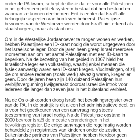
onder de PA kwam,
schept de illusie
dat er voor alle Palestijnen
in het gebied een politiek systeem bestaat dat hen bestuurt en
waaraan ze kunnen deelnemen. Feit is echter dat Israël alle
belangrijke aspecten van hun leven beheerst. Palestijnse
bewoners van de Westoever worden door Israël niet erkend als
staatsburgers, maar als staatloos.
Om in de Westelijke Jordaanoever te mogen wonen en werken,
hebben Palestijnen een ID-kaart nodig die wordt uitgegeven door
het Israëlische leger. Door de jaren heen greep Israël meerdere
momenten aan om het aantal Palestijnen met een ID-kaart te
beperken. Na de bezetting van het gebied in 1967 hield het
Israëlische leger een volkstelling, waarbij enkel mensen die
fysiek aanwezig waren een ID-kaart kregen. Vluchtelingen, of zij
die om andere redenen (zoals werk) afwezig waren, kregen er
geen. Door de jaren heen zijn 140 duizend Palestijnen hun
verblijfsvergunning kwijtgeraakt doordat Israël die introk voor
iedereen die langer dan zeven jaar in het buitenland verbleef.
Na de Oslo-akkoorden droeg Israël het bevolkingsregister over
aan de PA. In de praktijk is dit alleen het administratieve deel, en
is voor het goedkeuren van een aanvraag nog steeds
toestemming van Israël nodig. Na de Palestijnse opstand in
2000
bevroor Israël de meeste veranderingen in het
bevolkingsregister
. De enige aanvragen die regelmatig worden
behandeld zijn registraties van kinderen onder de zestien.
Buitenlandse partners van Palestijnen hebben hierdoor geen
legale manier om bij hun gezin op de Westoever te wonen.