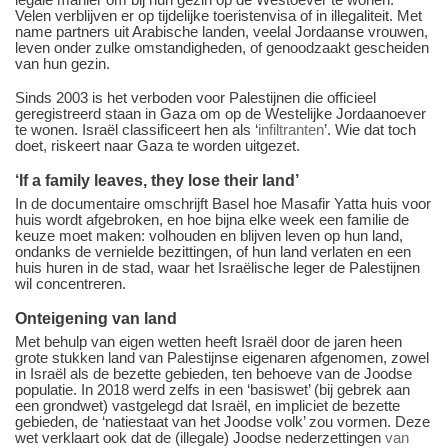
Velen verblijven er op tijdelijke toeristenvisa of in illegaliteit. Met
name partners uit Arabische landen, veelal Jordaanse vrouwen,
leven onder zulke omstandigheden, of genoodzaakt gescheiden
van hun gezin.
Sinds 2003 is het verboden voor Palestijnen die officieel
geregistreerd staan in Gaza om op de Westelijke Jordaanoever
te wonen. Israël classificeert hen als ‘
infiltranten
’. Wie dat toch
doet, riskeert naar Gaza te worden uitgezet.
‘If a family leaves, they lose their land’
In de documentaire omschrijft Basel hoe Masafir Yatta huis voor
huis wordt afgebroken, en hoe bijna elke week een familie de
keuze moet maken: volhouden en blijven leven op hun land,
ondanks de vernielde bezittingen, of hun land verlaten en een
huis huren in de stad, waar het Israëlische leger de Palestijnen
wil concentreren.
Onteigening van land
Met behulp van eigen wetten heeft Israël door de jaren heen
grote stukken land van Palestijnse eigenaren afgenomen, zowel
in Israël als de bezette gebieden, ten behoeve van de Joodse
populatie. In 2018 werd zelfs in een ‘basiswet’ (bij gebrek aan
een grondwet) vastgelegd dat Israël, en impliciet de bezette
gebieden, de ‘natiestaat van het Joodse volk’ zou vormen. Deze
wet verklaart ook dat de (illegale) Joodse nederzettingen
van