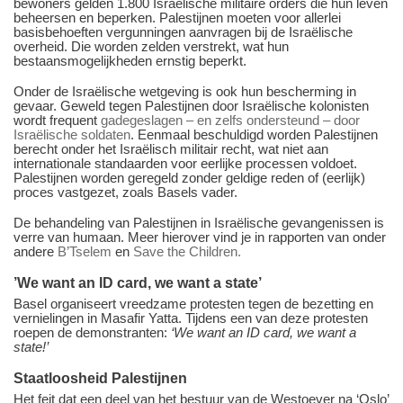
bewoners gelden 1.800 Israëlische militaire orders die hun leven
beheersen en beperken. Palestijnen moeten voor allerlei
basisbehoeften vergunningen aanvragen bij de Israëlische
overheid. Die worden zelden verstrekt, wat hun
bestaansmogelijkheden ernstig beperkt.
Onder de Israëlische wetgeving is ook hun bescherming in
gevaar. Geweld tegen Palestijnen door Israëlische kolonisten
wordt frequent
gadegeslagen – en zelfs ondersteund – door
Israëlische soldaten
. Eenmaal beschuldigd worden Palestijnen
berecht onder het Israëlisch militair recht, wat niet aan
internationale standaarden voor eerlijke processen voldoet.
Palestijnen worden geregeld zonder geldige reden of (eerlijk)
proces vastgezet, zoals Basels vader.
De behandeling van Palestijnen in Israëlische gevangenissen is
verre van humaan. Meer hierover vind je in rapporten van onder
andere
B’Tselem
en
Save the Children.
’We want an ID card, we want a state’
Basel organiseert vreedzame protesten tegen de bezetting en
vernielingen in Masafir Yatta. Tijdens een van deze protesten
roepen de demonstranten:
‘We want an ID card, we want a
state!’
Staatloosheid Palestijnen
Het feit dat een deel van het bestuur van de Westoever na ‘Oslo’