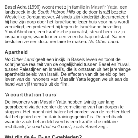
Basel Adra (1996) woont met zijn familie in
Masafir Yatta
, een
landstreek in de
South Hebron Hills
op de door Israël bezette
Westelijke Jordaanoever. Al sinds zijn kindertijd documenteert
hij hoe zijn dorp door het Israëlische leger huis voor huis wordt
vernietigd, en protesteert hij tegen de Israëlische bezetting.
Yuval Abraham, een Israëlische journalist, steunt hem in zijn
inspanningen, waardoor er een vriendschap ontstaat. Samen
besluiten ze een documentaire te maken:
No Other Land.
Apartheid
No Other Land
geeft een inkijk in Basels leven en toont de
schrijnende realiteit van de ongelijkheid tussen Basel en Yuval,
tussen Palestijnen en Israëli’s, die is ontstaan uit het jarenlange
apartheidsbeleid van Israël. De effecten van dit beleid op het
leven van de inwoners van Masafir Yatta leggen we uit aan de
hand van vijf thema’s uit de film.
‘A court that isn’t ours’
De inwoners van Masafir Yatta hebben twintig jaar lang
geprobeerd via de rechter de vernietiging van hun dorpen te
stoppen. Het mocht niet baten: het oordeel van de rechter bleef
dat het gebied een ‘militair trainingsgebied’ is. De rechtbank
waar de zaak behandeld werd is een Israëlische militaire
rechtbank,
‘a court that isn’t ours’
, zoals Basel zegt.
Wat zijn de A-, B- en C-gebieden?