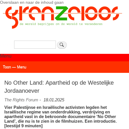
Overslaan en naar de inhoud gaan
Zoeken
Menu
Toon — Menu
Actueel
Achtergrond
Links
Geschriften
Over SAP - Grenzeloos
No Other Land: Apartheid op de Westelijke
Jordaanoever
The Rights Forum
-
18.01.2025
Vier Palestijnse en Israëlische activisten legden het
Israëlische regime van onderdrukking, verdrijving en
apartheid vast in de bekroonde documentaire ‘No Other
Land’, die nu is te zien in de filmhuizen. Een introductie.
[leestijd 9 minuten]