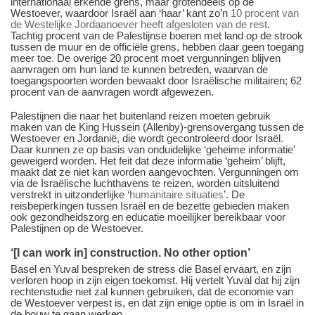
internationaal erkende grens, maar grotendeels op de
Westoever, waardoor Israël aan ‘haar’ kant zo’n
10 procent van
de Westelijke Jordaanoever heeft afgesloten van de rest
.
Tachtig procent van de Palestijnse boeren met land op de strook
tussen de muur en de officiële grens, hebben daar geen toegang
meer toe. De overige 20 procent moet vergunningen blijven
aanvragen om hun land te kunnen betreden, waarvan de
toegangspoorten worden bewaakt door Israëlische militairen; 62
procent van de aanvragen wordt afgewezen.
Palestijnen die naar het buitenland reizen moeten gebruik
maken van de King Hussein (Allenby)-grensovergang tussen de
Westoever en Jordanië, die wordt gecontroleerd door Israël.
Daar kunnen ze op basis van onduidelijke ‘geheime informatie’
geweigerd worden. Het feit dat deze informatie ‘geheim’ blijft,
maakt dat ze niet kan worden aangevochten. Vergunningen om
via de Israëlische luchthavens te reizen, worden uitsluitend
verstrekt in uitzonderlijke ‘
humanitaire situaties
’. De
reisbeperkingen tussen Israël en de bezette gebieden maken
ook gezondheidszorg en educatie moeilijker bereikbaar voor
Palestijnen op de Westoever.
‘[I can work in] construction. No other option’
Basel en Yuval bespreken de stress die Basel ervaart, en zijn
verloren hoop in zijn eigen toekomst. Hij vertelt Yuval dat hij zijn
rechtenstudie niet zal kunnen gebruiken, dat de economie van
de Westoever verpest is, en dat zijn enige optie is om in Israël in
de bouw te gaan werken.