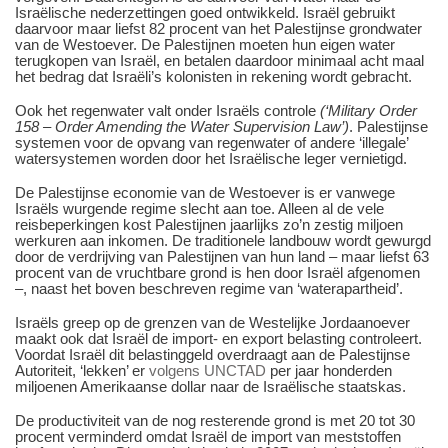
Israëlische nederzettingen goed ontwikkeld. Israël gebruikt
daarvoor maar liefst 82 procent van het Palestijnse grondwater
van de Westoever. De Palestijnen moeten hun eigen water
terugkopen van Israël, en betalen daardoor minimaal acht maal
het bedrag dat Israëli’s kolonisten in rekening wordt gebracht.
Ook het regenwater valt onder Israëls controle
(‘Military Order
158 – Order Amending the Water Supervision Law’)
. Palestijnse
systemen voor de opvang van regenwater of andere ‘illegale’
watersystemen worden door het Israëlische leger vernietigd.
De Palestijnse economie van de Westoever is er vanwege
Israëls wurgende regime slecht aan toe. Alleen al de vele
reisbeperkingen kost Palestijnen jaarlijks zo’n zestig miljoen
werkuren aan inkomen. De traditionele landbouw wordt gewurgd
door de verdrijving van Palestijnen van hun land – maar liefst 63
procent van de vruchtbare grond is hen door Israël afgenomen
–, naast het boven beschreven regime van ‘waterapartheid’.
Israëls greep op de grenzen van de Westelijke Jordaanoever
maakt ook dat Israël de import- en export belasting controleert.
Voordat Israël dit belastinggeld overdraagt aan de Palestijnse
Autoriteit, ‘lekken’ er
volgens UNCTAD
per jaar honderden
miljoenen Amerikaanse dollar naar de Israëlische staatskas.
De productiviteit van de nog resterende grond is met 20 tot 30
procent verminderd omdat Israël de import van meststoffen