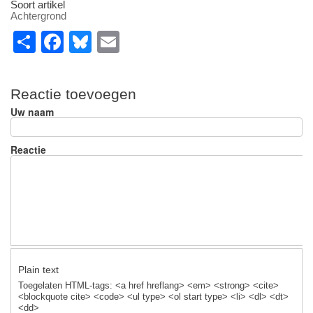
Soort artikel
Achtergrond
S
F
Bl
E
h
a
u
m
ar
c
e
ail
Reactie toevoegen
e
e
sk
Uw naam
b
y
o
Reactie
o
k
Plain text
Toegelaten HTML-tags: <a href hreflang> <em> <strong> <cite>
<blockquote cite> <code> <ul type> <ol start type> <li> <dl> <dt>
<dd>