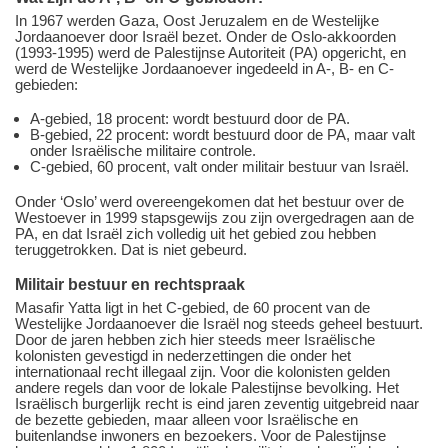
In 1967 werden Gaza, Oost Jeruzalem en de Westelijke
Jordaanoever door Israël bezet. Onder de Oslo-akkoorden
(1993-1995) werd de Palestijnse Autoriteit (PA) opgericht, en
werd de Westelijke Jordaanoever ingedeeld in A-, B- en C-
gebieden:
A-gebied, 18 procent: wordt bestuurd door de PA.
B-gebied, 22 procent: wordt bestuurd door de PA, maar valt
onder Israëlische militaire controle.
C-gebied, 60 procent, valt onder militair bestuur van Israël.
Onder ‘Oslo’ werd overeengekomen dat het bestuur over de
Westoever in 1999 stapsgewijs zou zijn overgedragen aan de
PA, en dat Israël zich volledig uit het gebied zou hebben
teruggetrokken. Dat is niet gebeurd.
Militair bestuur en rechtspraak
Masafir Yatta ligt in het C-gebied, de 60 procent van de
Westelijke Jordaanoever die Israël nog steeds geheel bestuurt.
Door de jaren hebben zich hier steeds meer Israëlische
kolonisten gevestigd in nederzettingen die onder het
internationaal recht illegaal zijn. Voor die kolonisten gelden
andere regels dan voor de lokale Palestijnse bevolking. Het
Israëlisch burgerlijk recht is eind jaren zeventig uitgebreid naar
de bezette gebieden, maar alleen voor Israëlische en
buitenlandse inwoners en bezoekers. Voor de Palestijnse