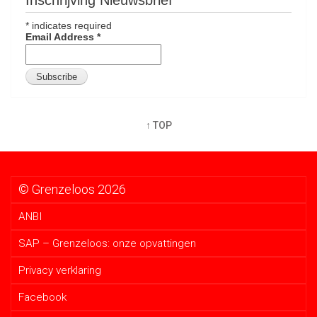
Inschrijving Nieuwsbrief
*
indicates required
Email Address
*
↑ TOP
© Grenzeloos 2026
ANBI
SAP – Grenzeloos: onze opvattingen
Privacy verklaring
Facebook