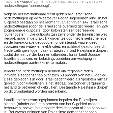
‘nationale waarde’ zijn, en dat de staat het stichten van zulke
nederzettingen ‘aanmoedigt’
.
Volgens het internationaal recht gelden alle Israëlische
nederzettingen op de Westoever illegaal ingenomen land. In het
C-gebied bestaan
op het moment van schrijven
147 Israëlische
nederzettingen (door de Israëlische overheid gecreëerd) en 224
zogenoemde
outposts
(door kolonisten zelf gecreëerde
‘buitenposten’). Die outposts zijn zelfs onder de Israëlische wet
illegaal, maar in de praktijk worden ze door het Israëlische leger
en de bureaucratie gedoogd en ondersteund, vrijwel direct
voorzien van water- en elektriciteit, en
achteraf geautoriseerd
.
Nederzettingen liggen vaak strategisch rond Palestijnse dorpen,
zodat die niet verder kunnen uitbreiden. Israël biedt Joodse
Israëli’s subsidies en belastingvoordelen om vestiging in
nederzettingen aantrekkelijk te maken.
Israëlische nederzettingen hebben via ‘regionale raden’
inmiddels zeggenschap over zo’n 63 procent van het C-gebied.
Deze gebieden zijn door Israël gedefinieerd als ‘gesloten militair
gebied’; voor Palestijnen is het ‘illegaal’ om zonder vergunning
het land te betreden of gebruiken. Bestaande Palestijnse dorpen
op dit grondgebied worden niet erkend.
Israëlische bestemmingsplannen bepalen dat Palestijnen
slechts (minder dan) één procent van het C-gebied mogen
bebouwen, hoewel het grootste deel daaarvan al lang bebouwd
is. Bouwvergunningen van Palestijnse gemeenschappen