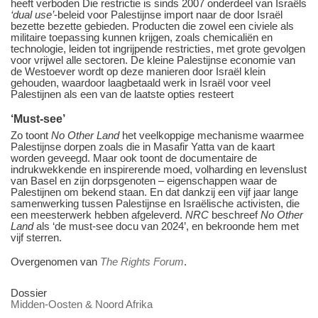
heeft verboden Die restrictie is sinds 2007 onderdeel van Israëls
‘dual use’
-beleid voor Palestijnse import naar de door Israël
bezette bezette gebieden. Producten die zowel een civiele als
militaire toepassing kunnen krijgen, zoals chemicaliën en
technologie, leiden tot ingrijpende restricties, met grote gevolgen
voor vrijwel alle sectoren. De kleine Palestijnse economie van
de Westoever wordt op deze manieren door Israël klein
gehouden, waardoor laagbetaald werk in Israël voor veel
Palestijnen als een van de laatste opties resteert
‘Must-see’
Zo toont
No Other Land
het veelkoppige mechanisme waarmee
Palestijnse dorpen zoals die in Masafir Yatta van de kaart
worden geveegd. Maar ook toont de documentaire de
indrukwekkende en inspirerende moed, volharding en levenslust
van Basel en zijn dorpsgenoten – eigenschappen waar de
Palestijnen om bekend staan. En dat dankzij een vijf jaar lange
samenwerking tussen Palestijnse en Israëlische activisten, die
een meesterwerk hebben afgeleverd.
NRC
beschreef
No Other
Land
als ‘de must-see docu van 2024’, en bekroonde hem met
vijf sterren.
Overgenomen van
The Rights Forum
.
Dossier
Midden-Oosten & Noord Afrika