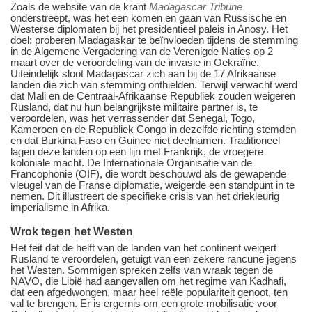
Zoals de website van de krant
Madagascar Tribune
onderstreept, was het een komen en gaan van Russische en
Westerse diplomaten bij het presidentieel paleis in Anosy. Het
doel: proberen Madagaskar te beïnvloeden tijdens de stemming
in de Algemene Vergadering van de Verenigde Naties op 2
maart over de veroordeling van de invasie in Oekraïne.
Uiteindelijk sloot Madagascar zich aan bij de 17 Afrikaanse
landen die zich van stemming onthielden. Terwijl verwacht werd
dat Mali en de Centraal-Afrikaanse Republiek zouden weigeren
Rusland, dat nu hun belangrijkste militaire partner is, te
veroordelen, was het verrassender dat Senegal, Togo,
Kameroen en de Republiek Congo in dezelfde richting stemden
en dat Burkina Faso en Guinee niet deelnamen. Traditioneel
lagen deze landen op een lijn met Frankrijk, de vroegere
koloniale macht. De Internationale Organisatie van de
Francophonie (OIF), die wordt beschouwd als de gewapende
vleugel van de Franse diplomatie, weigerde een standpunt in te
nemen. Dit illustreert de specifieke crisis van het driekleurig
imperialisme in Afrika.
Wrok
tegen het Westen
Het feit dat de helft van de landen van het continent weigert
Rusland te veroordelen, getuigt van een zekere rancune jegens
het Westen. Sommigen spreken zelfs van wraak tegen de
NAVO, die Libië had aangevallen om het regime van Kadhafi,
dat een afgedwongen, maar heel reële populariteit genoot, ten
val te brengen. Er is ergernis om een grote mobilisatie voor