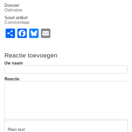
Dossier
Oekraïne
Soort artikel
Commentaar
S
F
Bl
E
h
a
u
m
ar
c
e
ail
Reactie toevoegen
e
e
sk
Uw naam
b
y
o
Reactie
o
k
Plain text