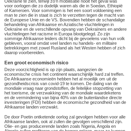
Oekraïne te zien, terwijl zo’n mobilisatie nooit het geval was
voor oorlogen die zo dodelijk waren als die in Soedan, Ethiopië
of Kameroen. Voor sommigen is het een soort voldoening een
man te zien die in staat is zich te verzetten tegen de macht van
de Europese Unie en de VS. Bovendien hebben de schandalige
behandeling van Afrikaanse en Aziatische vluchtelingen in
Oekraïne en de verschillende opvang van Oekraïners en andere
vluchtelingen het racisme in Europa blootgelegd. Zo zijn
sommige Afrikaanse leiders dicht bij de gevoelens van hun volk
gebleven, vooral omdat veel landen nu handels- en militaire
betrekkingen met zowel Rusland als het Westen hebben of zich
daarop voorbereiden.
Een
groot economisch risico
Deze voorzichtigheid is op zijn plaats, aangezien de
economische crisis het continent waarschijnlijk hard zal treffen.
De Afrikaanse economieën hebben het al moeilijk om uit de
gezondheidscrisis van covid-19 te komen. De daling van de
mondiale vraag naar grondstoffen, de feitelijke stopzetting van
het toerisme, de verzwakking van de mondiale waardeketens
en de vermindering van bijna 40% van de buitenlandse directe
investeringen (FDI) hebben de economische gezondheid van de
Afrikaanse landen verzwakt.
De door Poetin ontketende oorlog zal gevolgen hebben voor alle
Afrikaanse landen, ook al zullen die gevolgen verschillend zijn.
Olie- en gas producerende landen zoals Nigeria, Angola en
Algerije zullen profiteren van de hogere prijzen, maar ze kunnen