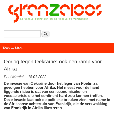
Overslaan
en
naar
de
inhoud
gaan
Zoeken
Toon — Menu
Menu
Actueel
Achtergrond
Links
Geschriften
Over SAP - Grenzeloos
Oorlog tegen Oekraïne: ook een ramp voor
Afrika
Paul Martial
-
18.03.2022
De invasie van Oekraïne door het leger van Poetin zal
gevolgen hebben voor Afrika. Het meest voor de hand
liggende risico is dat van een economische- en
voedselcrisis die het continent hard zou kunnen treffen.
Deze invasie laat ook de politieke breuken zien, met name in
de Afrikaanse achtertuin van Frankrijk, die de verzwakking
van Frankrijk in Afrika illustreren.