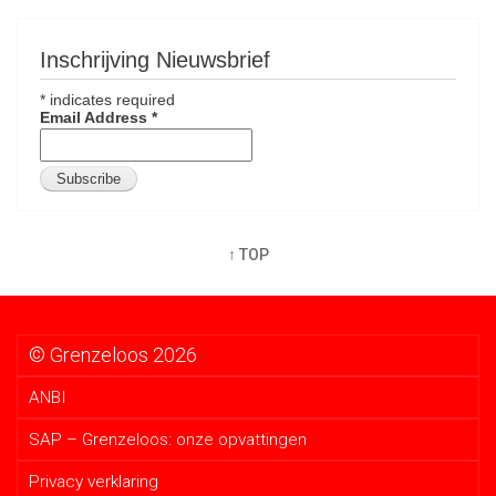
Inschrijving Nieuwsbrief
*
indicates required
Email Address
*
↑ TOP
© Grenzeloos 2026
ANBI
SAP – Grenzeloos: onze opvattingen
Privacy verklaring