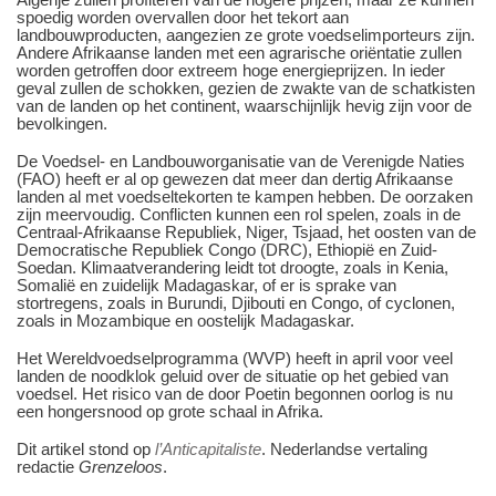
spoedig worden overvallen door het tekort aan
landbouwproducten, aangezien ze grote voedselimporteurs zijn.
Andere Afrikaanse landen met een agrarische oriëntatie zullen
worden getroffen door extreem hoge energieprijzen. In ieder
geval zullen de schokken, gezien de zwakte van de schatkisten
van de landen op het continent, waarschijnlijk hevig zijn voor de
bevolkingen.
De Voedsel- en Landbouworganisatie van de Verenigde Naties
(FAO) heeft er al op gewezen dat meer dan dertig Afrikaanse
landen al met voedseltekorten te kampen hebben. De oorzaken
zijn meervoudig. Conflicten kunnen een rol spelen, zoals in de
Centraal-Afrikaanse Republiek, Niger, Tsjaad, het oosten van de
Democratische Republiek Congo (DRC), Ethiopië en Zuid-
Soedan. Klimaatverandering leidt tot droogte, zoals in Kenia,
Somalië en zuidelijk Madagaskar, of er is sprake van
stortregens, zoals in Burundi, Djibouti en Congo, of cyclonen,
zoals in Mozambique en oostelijk Madagaskar.
Het Wereldvoedselprogramma (WVP) heeft in april voor veel
landen de noodklok geluid over de situatie op het gebied van
voedsel. Het risico van de door Poetin begonnen oorlog is nu
een hongersnood op grote schaal in Afrika.
Dit artikel stond op
l’Anticapitaliste
. Nederlandse vertaling
redactie
Grenzeloos
.