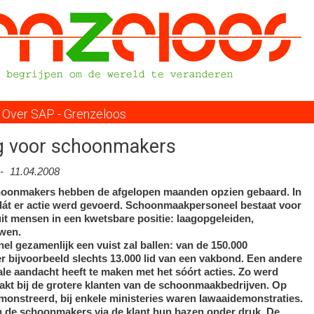
Overslaan
en
naar
de
inhoud
gaan
Over SAP - Grenzeloos
g voor schoonmakers
-
11.04.2008
choonmakers hebben de afgelopen maanden opzien gebaard. In
dát er actie werd gevoerd. Schoonmaakpersoneel bestaat voor
uit mensen in een kwetsbare positie: laagopgeleiden,
uwen.
nel gezamenlijk een vuist zal ballen: van de 150.000
r bijvoorbeeld slechts 13.000 lid van een vakbond. Een andere
le aandacht heeft te maken met het sóórt acties. Zo werd
akt bij de grotere klanten van de schoonmaakbedrijven. Op
onstreerd, bij enkele ministeries waren lawaaidemonstraties.
n de schoonmakers via de klant hun bazen onder druk. De