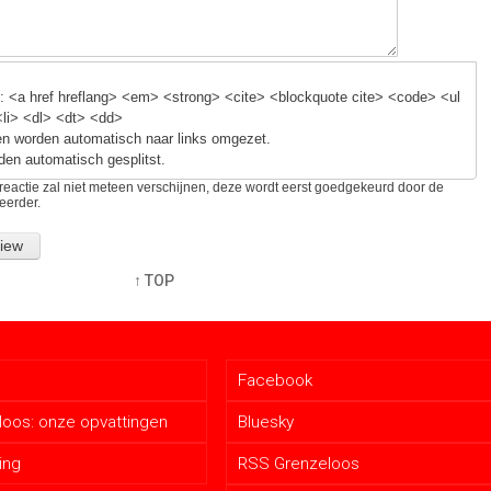
 <a href hreflang> <em> <strong> <cite> <blockquote cite> <code> <ul
<li> <dl> <dt> <dd>
n worden automatisch naar links omgezet.
den automatisch gesplitst.
reactie zal niet meteen verschijnen, deze wordt eerst goedgekeurd door de
eerder.
↑ TOP
Facebook
oos: onze opvattingen
Bluesky
ing
RSS Grenzeloos