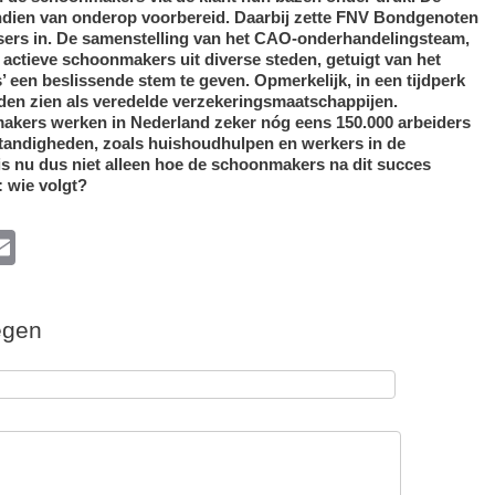
dien van onderop voorbereid. Daarbij zette FNV Bondgenoten
ers in. De samenstelling van het CAO-onderhandelingsteam,
 actieve schoonmakers uit diverse steden, getuigt van het
’ een beslissende stem te geven. Opmerkelijk, in een tijdperk
den zien als veredelde verzekeringsmaatschappijen.
kers werken in Nederland zeker nóg eens 150.000 arbeiders
tandigheden, zoals huishoudhulpen en werkers in de
is nu dus niet alleen hoe de schoonmakers na dit succes
 wie volgt?
l
E
m
ail
egen
k