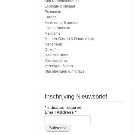
Anti-racisme/fascisme
Ecologie & klimaat
Economie
Europa
Feminisme & gender
Latijns-Amerika
Marxisme
Midden-Oosten & Noord Afrika
Nederland
Oekraïne
Radicaal links
Vakbeweging
Verenigde Staten
Vluchtelingen & migratie
Inschrijving Nieuwsbrief
*
indicates required
Email Address
*