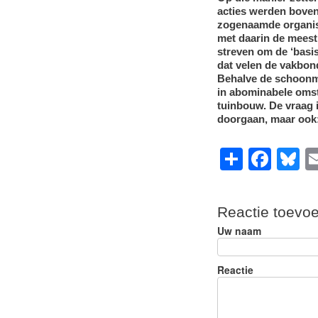
acties werden boven
zogenaamde organis
met daarin de meest
streven om de ‘basis
dat velen de vakbon
Behalve de schoonma
in abominabele oms
tuinbouw. De vraag 
doorgaan, maar ook:
S
F
B
h
a
u
ar
c
e
Reactie toevo
e
e
s
Uw naam
b
y
o
Reactie
o
k