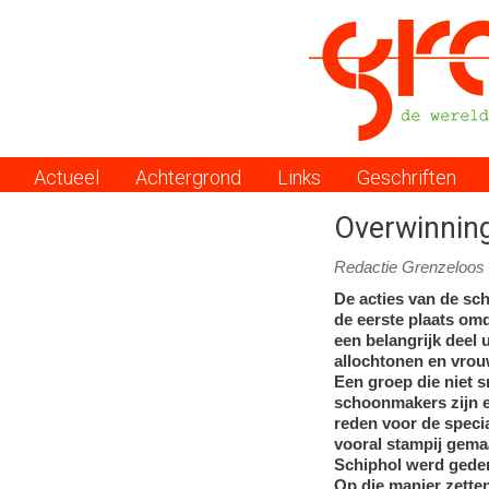
Actueel
Achtergrond
Links
Geschriften
Menu
Overwinnin
Redactie Grenzeloos
De acties van de s
de eerste plaats om
een belangrijk deel 
allochtonen en vro
Een groep die niet s
schoonmakers zijn e
reden voor de specia
vooral stampij gema
Schiphol werd gedem
Op die manier zette