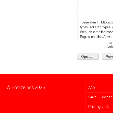
Toegelaten HTML-tags:
type> <ol start type> 
Web- en e-mailadresse
Regels en alinea's wor
Uw 
beh
© Grenzeloos 2026
ANBI
SAP – Grenzel
Privacy verklar