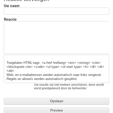
e
e
sk
Uw naam
b
y
o
Reactie
o
k
Toegelaten HTML-tags: <a href hreflang> <em> <strong> <cite>
<blockquote cite> <code> <ul type> <ol start type> <li> <dl> <dt>
<dd>
Web- en e-mailadressen worden automatisch naar links omgezet.
Regels en alinea's worden automatisch gesplitst.
Uw reactie zal niet meteen verschijnen, deze wordt
eerst goedgekeurd door de beheerder.