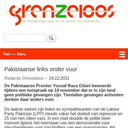
Overslaan
en
naar
de
inhoud
gaan
Zoeken
Toon — Menu
Menu
Actueel
Achtergrond
Links
Geschriften
Over SAP - Grenzeloos
Pakistaanse links onder vuur
Redactie Grenzeloos
-
19.12.2011
De Pakistaanse Premier Yousaf Raza Gilani beweerde
tijdens een toespraak op 14 november dat er in zijn land
geen politieke gevangen zijn. Tientallen gevangen activisten
denken daar anders over.
De laatste weken zijn leden en sympathisanten van de Labour
Party Pakistan (LPP) steeds vaker het doelwit van repressie en
25 van hen zitten vast. In een stad doodde de politie twee
mensen tijdens het neerslaan van een demonstratie voor
steunbetalingen voor slachtoffers van een overstroming. Als