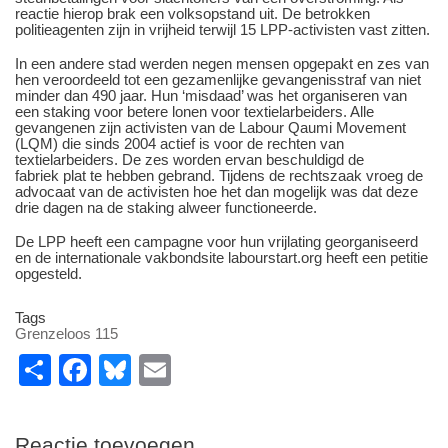
reactie hierop brak een volksopstand uit. De betrokken
politieagenten zijn in vrijheid terwijl 15 LPP-activisten vast zitten.
In een andere stad werden negen mensen opgepakt en zes van
hen veroordeeld tot een gezamenlijke gevangenisstraf van niet
minder dan 490 jaar. Hun ‘misdaad’ was het organiseren van
een staking voor betere lonen voor textielarbeiders. Alle
gevangenen zijn activisten van de Labour Qaumi Movement
(LQM) die sinds 2004 actief is voor de rechten van
textielarbeiders. De zes worden ervan beschuldigd de
fabriek plat te hebben gebrand. Tijdens de rechtszaak vroeg de
advocaat van de activisten hoe het dan mogelijk was dat deze
drie dagen na de staking alweer functioneerde.
De LPP heeft een campagne voor hun vrijlating georganiseerd
en de internationale vakbondsite labourstart.org heeft een petitie
opgesteld.
Tags
Grenzeloos 115
S
F
Bl
E
h
a
u
m
ar
c
e
ail
Reactie toevoegen