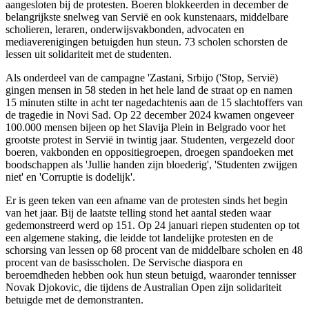
aangesloten bij de protesten. Boeren blokkeerden in december de
belangrijkste snelweg van Servië en ook kunstenaars, middelbare
scholieren, leraren, onderwijsvakbonden, advocaten en
mediaverenigingen betuigden hun steun. 73 scholen schorsten de
lessen uit solidariteit met de studenten.
Als onderdeel van de campagne 'Zastani, Srbijo ('Stop, Servië)
gingen mensen in 58 steden in het hele land de straat op en namen
15 minuten stilte in acht ter nagedachtenis aan de 15 slachtoffers van
de tragedie in Novi Sad. Op 22 december 2024 kwamen ongeveer
100.000 mensen bijeen op het Slavija Plein in Belgrado voor het
grootste protest in Servië in twintig jaar. Studenten, vergezeld door
boeren, vakbonden en oppositiegroepen, droegen spandoeken met
boodschappen als 'Jullie handen zijn bloederig', 'Studenten zwijgen
niet' en 'Corruptie is dodelijk'.
Er is geen teken van een afname van de protesten sinds het begin
van het jaar. Bij de laatste telling stond het aantal steden waar
gedemonstreerd werd op 151. Op 24 januari riepen studenten op tot
een algemene staking, die leidde tot landelijke protesten en de
schorsing van lessen op 68 procent van de middelbare scholen en 48
procent van de basisscholen. De Servische diaspora en
beroemdheden hebben ook hun steun betuigd, waaronder tennisser
Novak Djokovic, die tijdens de Australian Open zijn solidariteit
betuigde met de demonstranten.