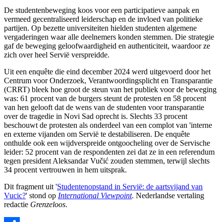
De studentenbeweging koos voor een participatieve aanpak en
vermeed gecentraliseerd leiderschap en de invloed van politieke
partijen. Op bezette universiteiten hielden studenten algemene
vergaderingen waar alle deelnemers konden stemmen. Die strategie
gaf de beweging geloofwaardigheid en authenticiteit, waardoor ze
zich over heel Servië verspreidde.
Uit een enquête die eind december 2024 werd uitgevoerd door het
Centrum voor Onderzoek, Verantwoordingsplicht en Transparantie
(CRRT) bleek hoe groot de steun van het publiek voor de beweging
was: 61 procent van de burgers steunt de protesten en 58 procent
van hen gelooft dat de wens van de studenten voor transparantie
over de tragedie in Novi Sad oprecht is. Slechts 33 procent
beschouwt de protesten als onderdeel van een complot van 'interne
en externe vijanden om Servië te destabiliseren. De enquête
onthulde ook een wijdverspreide ontgoocheling over de Servische
leider: 52 procent van de respondenten zei dat ze in een referendum
tegen president Aleksandar Vučić zouden stemmen, terwijl slechts
34 procent vertrouwen in hem uitsprak.
Dit fragment uit '
Studentenopstand in Servië: de aartsvijand van
Vucic?
' stond op
International Viewpoint
. Nederlandse vertaling
redactie
Grenzeloos
.