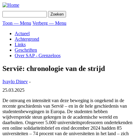
Overslaan
en
Zoeken
naar
de
Toon — Menu
Verberg — Menu
inhoud
Menu
gaan
Actueel
Achtergrond
Links
Geschriften
Over SAP - Grenzeloos
Servië: chronologie van de strijd
Ivaylo Dinev
-
25.03.2025
De omvang en intensiteit van deze beweging is ongekend in de
recente geschiedenis van Servië – en in de hele geschiedenis van
studentenbewegingen in Europa. De studenten hebben
wijdverspreide steun gekregen in de academische wereld en
daarbuiten. Ongeveer 5.000 universiteitsprofessoren ondertekenden
een online solidariteitsbrief en eind december 2024 hadden 85
universiteiten – 74 procent van de universiteiten in het land – zich